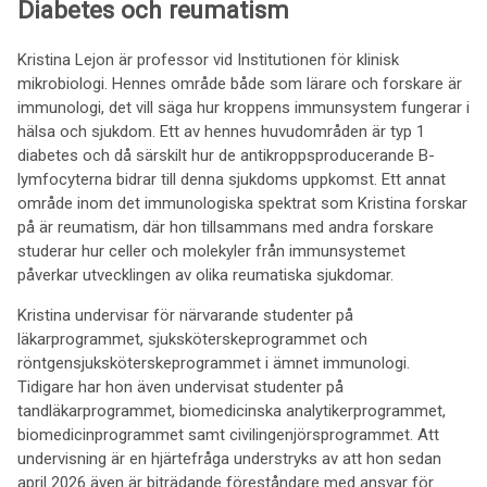
Diabetes och reumatism
Kristina Lejon är professor vid Institutionen för klinisk
mikrobiologi. Hennes område både som lärare och forskare är
immunologi, det vill säga hur kroppens immunsystem fungerar i
hälsa och sjukdom. Ett av hennes huvudområden är typ 1
diabetes och då särskilt hur de antikroppsproducerande B-
lymfocyterna bidrar till denna sjukdoms uppkomst. Ett annat
område inom det immunologiska spektrat som Kristina forskar
på är reumatism, där hon tillsammans med andra forskare
studerar hur celler och molekyler från immunsystemet
påverkar utvecklingen av olika reumatiska sjukdomar.
Kristina undervisar för närvarande studenter på
läkarprogrammet, sjuksköterskeprogrammet och
röntgensjuksköterskeprogrammet i ämnet immunologi.
Tidigare har hon även undervisat studenter på
tandläkarprogrammet, biomedicinska analytikerprogrammet,
biomedicinprogrammet samt civilingenjörsprogrammet. Att
undervisning är en hjärtefråga understryks av att hon sedan
april 2026 även är biträdande föreståndare med ansvar för