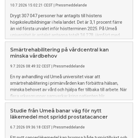
10.7.2026 15:02:21 CEST
|
Pressmeddelande
Drygt 307 047 personer har antagits till höstens
högskoleutbildningar i hela landet. Det är 3,1 procent färre
än vid första urvalet inför höstterminen 2025. På Umeå
universitet är antalet antagna totalt 34 278, jämfört med
rekordet 38 009 förra året innebär det en minskning på
knappt 10 procent.
Smärtrehabilitering på vårdcentral kan
minska vårdbehov
9.7.2026 08:49:32 CEST
|
Pressmeddelande
En ny avhandling vid Umeå universitet visar att
smärtrehabilitering i primärvården kan förbättra hälsan,
minska behovet av vård och hjälpa fler tillbaka till arbete. När
flera yrkesgrupper samverkar kring patienten blir
behandlingen dessutom mer kostnadseffektiv än traditionell
vård med enstaka insatser.
Studie från Umeå banar väg för nytt
läkemedel mot spridd prostatacancer
6.7.2026 09:36:18 CEST
|
Pressmeddelande
Ett nytt cancerläkemedel kan bromsa både tumörtillväxt och