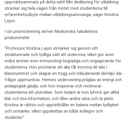
uppmärksammats på detta sätt! Min dedikering för utbildning
sträcker sig hela vägen från mötet med studenterna till
erfarenhetsutbyte mellan utbildningsansvariga, säger Kristina
Lejon.
I sin prismotivering skriver Medicinska fakultetens
priskommitté:
”Professor Kristina Lejon utmärker sig genom sitt
strukturerade och tydliga sätt att undervisa, vilket gör även
svåra ämnen som immunologi begripliga och engagerande för
studenterna. Hon prioriterar att alla får komma till tals i
klassrummet och skapar en trygg och inkluderande lärmiljö där
frågor uppmuntras. Hennes undervisning präglas av energi och
pedagogisk glädje, och hon inspirerar och motiverar
studenterna att utvecklas. Som ledare är hon lyhörd, ger alltid
klar och bra information, och låter andra växa och ta plats.
Kristina är rättvis och upprätthåller en balans mellan tydlighet
och omtanke, vilket uppskattas av både kollegor och
studenter.”