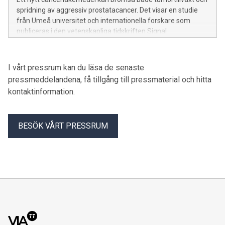
spridning av aggressiv prostatacancer. Det visar en studie
från Umeå universitet och internationella forskare som
publiceras i den vetenskapliga tidskriften Signal
Transduction and Targeted Therapy.
I vårt pressrum kan du läsa de senaste
pressmeddelandena, få tillgång till pressmaterial och hitta
kontaktinformation.
BESÖK VÅRT PRESSRUM