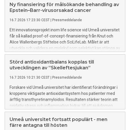
Ny finansiering för målsökande behandling av
Epstein–Barr-virusorsakad cancer
16.7.2026 17:23:30 CEST
|
Pressmeddelande
Ett innovationsprojekt inom life science vid Umeå universitet
får så kallad proof-of-concept-finansiering från Knut och
Alice Wallenbergs Stiftelse och SciLifeLab. Målet är att
utveckla och validera en molekyl som selektivt kan stänga av
gener från Epstein–Barr-virus i cancerceller, vilket på sikt kan
bana väg för nya behandlingar av EBV-driven hjärnlymfom.
Störd antioxidantbalans kopplas till
utvecklingen av ”Skelleftesjukan”
16.7.2026 10:21:30 CEST
|
Pressmeddelande
Forskare vid Umeå universitet har identifierat förändringar i
kroppens viktigaste antioxidantsystem hos patienter med
ärftlig transthyretinamyloidos. Resultaten stärker teorin att
oxidativ stress och inflammation bidrar till att sjukdomen
utvecklas och pekar samtidigt ut nya biomarkörer som kan
hjälpa till att identifiera personer med ökad risk att insjukna.
Umeå universitet fortsatt populärt - men
färre antagna till hösten