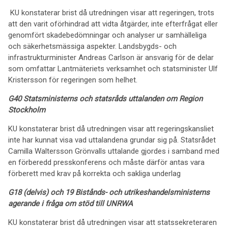
KU konstaterar brist då utredningen visar att regeringen, trots
att den varit oförhindrad att vidta åtgärder, inte efterfrågat eller
genomfört skadebedömningar och analyser ur samhälleliga
och säkerhetsmässiga aspekter. Landsbygds- och
infrastrukturminister Andreas Carlson är ansvarig för de delar
som omfattar Lantmäteriets verksamhet och statsminister Ulf
Kristersson för regeringen som helhet.
G40 Statsministerns och statsråds uttalanden om Region
Stockholm
KU konstaterar brist då utredningen visar att regeringskansliet
inte har kunnat visa vad uttalandena grundar sig på. Statsrådet
Camilla Waltersson Grönvalls uttalande gjordes i samband med
en förberedd presskonferens och måste därför antas vara
förberett med krav på korrekta och sakliga underlag
G18 (delvis) och 19 Bistånds- och utrikeshandelsministerns
agerande i fråga om stöd till UNRWA
KU konstaterar brist då utredningen visar att statssekreteraren