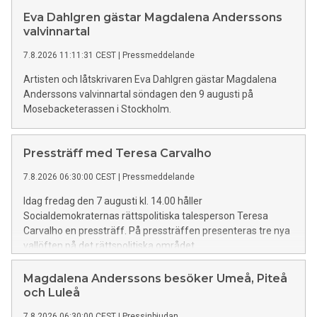
om läget i valkampanjen.
Eva Dahlgren gästar Magdalena Anderssons
valvinnartal
7.8.2026 11:11:31 CEST
|
Pressmeddelande
Artisten och låtskrivaren Eva Dahlgren gästar Magdalena
Anderssons valvinnartal söndagen den 9 augusti på
Mosebacketerassen i Stockholm.
Pressträff med Teresa Carvalho
7.8.2026 06:30:00 CEST
|
Pressmeddelande
Idag fredag den 7 augusti kl. 14.00 håller
Socialdemokraternas rättspolitiska talesperson Teresa
Carvalho en pressträff. På pressträffen presenteras tre nya
vallöften på det rättspolitiska området.
Magdalena Anderssons besöker Umeå, Piteå
och Luleå
7.8.2026 06:30:00 CEST
|
Pressinbjudan