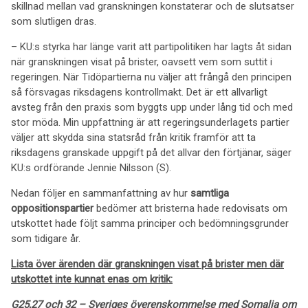
skillnad mellan vad granskningen konstaterar och de slutsatser
som slutligen dras.
– KU:s styrka har länge varit att partipolitiken har lagts åt sidan
när granskningen visat på brister, oavsett vem som suttit i
regeringen. När Tidöpartierna nu väljer att frångå den principen
så försvagas riksdagens kontrollmakt. Det är ett allvarligt
avsteg från den praxis som byggts upp under lång tid och med
stor möda. Min uppfattning är att regeringsunderlagets partier
väljer att skydda sina statsråd från kritik framför att ta
riksdagens granskade uppgift på det allvar den förtjänar, säger
KU:s ordförande Jennie Nilsson (S).
Nedan följer en sammanfattning av hur
samtliga
oppositionspartier
bedömer att bristerna hade redovisats om
utskottet hade följt samma principer och bedömningsgrunder
som tidigare år.
Lista över ärenden där granskningen visat på brister men där
utskottet inte kunnat enas om kritik:
G25,27 och 32 – Sveriges överenskommelse med Somalia om