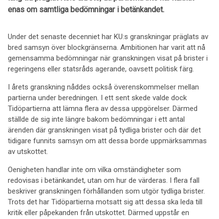
enas om samtliga bedömningar i betänkandet.
Under det senaste decenniet har KU:s granskningar präglats av
bred samsyn över blockgränserna. Ambitionen har varit att nå
gemensamma bedömningar när granskningen visat på brister i
regeringens eller statsråds agerande, oavsett politisk färg.
I årets granskning nåddes också överenskommelser mellan
partierna under beredningen. I ett sent skede valde dock
Tidöpartierna att lämna flera av dessa uppgörelser. Därmed
ställde de sig inte längre bakom bedömningar i ett antal
ärenden där granskningen visat på tydliga brister och där det
tidigare funnits samsyn om att dessa borde uppmärksammas
av utskottet.
Oenigheten handlar inte om vilka omständigheter som
redovisas i betänkandet, utan om hur de värderas. I flera fall
beskriver granskningen förhållanden som utgör tydliga brister.
Trots det har Tidöpartierna motsatt sig att dessa ska leda till
kritik eller påpekanden från utskottet. Därmed uppstår en