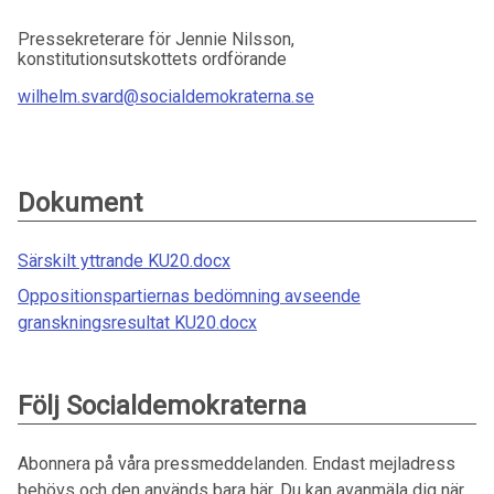
Pressekreterare för Jennie Nilsson,
konstitutionsutskottets ordförande
wilhelm.svard@socialdemokraterna.se
Dokument
Särskilt yttrande KU20.docx
Oppositionspartiernas bedömning avseende
granskningsresultat KU20.docx
Följ Socialdemokraterna
Abonnera på våra pressmeddelanden. Endast mejladress
behövs och den används bara här. Du kan avanmäla dig när