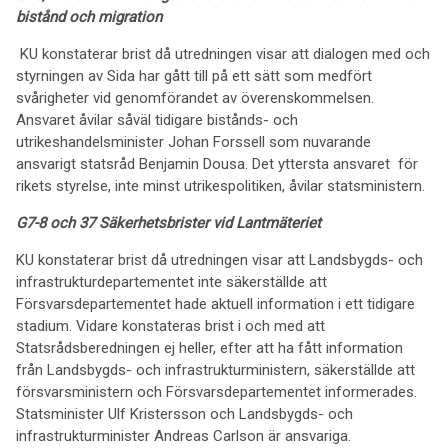
bistånd och migration
KU konstaterar brist då utredningen visar att dialogen med och
styrningen av Sida har gått till på ett sätt som medfört
svårigheter vid genomförandet av överenskommelsen.
Ansvaret åvilar såväl tidigare bistånds- och
utrikeshandelsminister Johan Forssell som nuvarande
ansvarigt statsråd Benjamin Dousa. Det yttersta ansvaret för
rikets styrelse, inte minst utrikespolitiken, åvilar statsministern.
G7-8 och 37 Säkerhetsbrister vid Lantmäteriet
KU konstaterar brist då utredningen visar att Landsbygds- och
infrastrukturdepartementet inte säkerställde att
Försvarsdepartementet hade aktuell information i ett tidigare
stadium. Vidare konstateras brist i och med att
Statsrådsberedningen ej heller, efter att ha fått information
från Landsbygds- och infrastrukturministern, säkerställde att
försvarsministern och Försvarsdepartementet informerades.
Statsminister Ulf Kristersson och Landsbygds- och
infrastrukturminister Andreas Carlson är ansvariga.