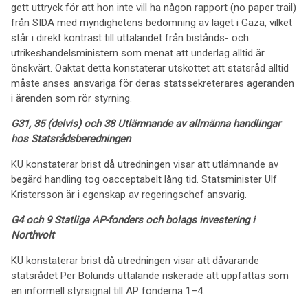
gett uttryck för att hon inte vill ha någon rapport (no paper trail)
från SIDA med myndighetens bedömning av läget i Gaza, vilket
står i direkt kontrast till uttalandet från bistånds- och
utrikeshandelsministern som menat att underlag alltid är
önskvärt. Oaktat detta konstaterar utskottet att statsråd alltid
måste anses ansvariga för deras statssekreterares ageranden
i ärenden som rör styrning.
G31, 35 (delvis) och 38 Utlämnande av allmänna handlingar
hos Statsrådsberedningen
KU konstaterar brist då utredningen visar att utlämnande av
begärd handling tog oacceptabelt lång tid. Statsminister Ulf
Kristersson är i egenskap av regeringschef ansvarig.
G4 och 9 Statliga AP-fonders och bolags investering i
Northvolt
KU konstaterar brist då utredningen visar att dåvarande
statsrådet Per Bolunds uttalande riskerade att uppfattas som
en informell styrsignal till AP fonderna 1–4.