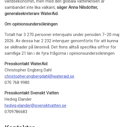
världsekonomin, men med den globala vattenkrisen är
sambandet inte lika välkänt,
säger Anna Nilsdotter,
generalsekreterare WaterAid.
Om opinionsundersökningen
Totalt har 3 270 personer intervjuats under perioden 7–20 maj
2026. Av dessa har 2 232 intervjuer genomförts för att kunna
se skillnader på länsnivå. Det finns alltså specifika siffror för
samtliga 21 län i de fyra frågorna i opinionsundersökningen.
Presskontakt WaterAid
Christopher Engberg Dahl
christopher.engbergdahl@wateraid.se
070 768 9980
Presskontakt Svenskt Vatten
Hedvig Elander
hedvig.elander@svensktvatten.se
0709786683