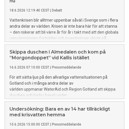
nu
18.6.2026 12:19:40 CEST
|
Debatt
Vattenkrisen blir alltmer uppenbar såväl i Sverige som i flera
andra delar av världen. Krisen är inte bara här för att stanna
– den riskerar att bli värre år för år i takt med att den globala
uppvärmningen fortsätter och investeringar skjuts på
framtiden. För att visa att man tar krisen på allvar behöver
Sverige införa en vattenminister efter höstens riksdagsval.
Skippa duschen i Almedalen och kom på
”Morgondoppet” vid Kallis istället
16.6.2026 07:10:00 CEST
|
Pressmeddelande
För att sätta ljus på den allvarliga vattensituationen på
Gotland och i många andra delar av
världen uppmanar WaterAid och Region Gotland att skippa
duschen och bada i havet under
Almedalsveckan. ”Morgondoppet” anordnas vid Kallis
varje morgon kl. 08.00-10.00. WaterAid anordnar även
Undersökning: Bara en av 14 har tillräckligt
seminarier och mingel på plats i Almedalen, där bland annat
med krisvatten hemma
generalsekreterare Anna Nilsdotter närvarar.
10.6.2026 15:00:00 CEST
|
Pressmeddelande