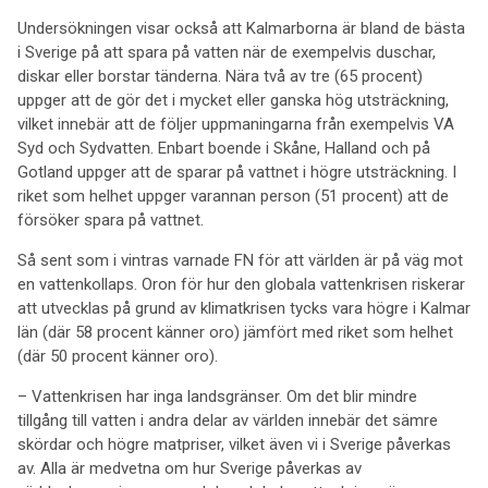
Undersökningen visar också att Kalmarborna är bland de bästa
i Sverige på att spara på vatten när de exempelvis duschar,
diskar eller borstar tänderna. Nära två av tre (65 procent)
uppger att de gör det i mycket eller ganska hög utsträckning,
vilket innebär att de följer uppmaningarna från exempelvis VA
Syd och Sydvatten. Enbart boende i Skåne, Halland och på
Gotland uppger att de sparar på vattnet i högre utsträckning. I
riket som helhet uppger varannan person (51 procent) att de
försöker spara på vattnet.
Så sent som i vintras varnade FN för att världen är på väg mot
en vattenkollaps. Oron för hur den globala vattenkrisen riskerar
att utvecklas på grund av klimatkrisen tycks vara högre i Kalmar
län (där 58 procent känner oro) jämfört med riket som helhet
(där 50 procent känner oro).
– Vattenkrisen har inga landsgränser. Om det blir mindre
tillgång till vatten i andra delar av världen innebär det sämre
skördar och högre matpriser, vilket även vi i Sverige påverkas
av. Alla är medvetna om hur Sverige påverkas av