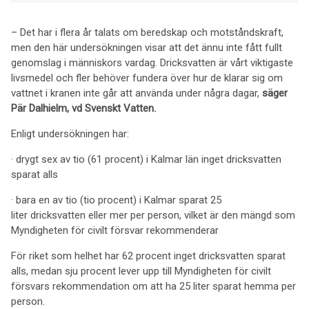
– Det har i flera år talats om beredskap och motståndskraft,
men den här undersökningen visar att det ännu inte fått fullt
genomslag i människors vardag. Dricksvatten är vårt viktigaste
livsmedel och fler behöver fundera över hur de klarar sig om
vattnet i kranen inte går att använda under några dagar,
säger
Pär Dalhielm, vd Svenskt Vatten.
Enligt undersökningen har:
· drygt sex av tio (61 procent) i Kalmar län inget dricksvatten
sparat alls
· bara en av tio (tio procent) i Kalmar sparat 25
liter dricksvatten eller mer per person, vilket är den mängd som
Myndigheten för civilt försvar rekommenderar
För riket som helhet har 62 procent inget dricksvatten sparat
alls, medan sju procent lever upp till Myndigheten för civilt
försvars rekommendation om att ha 25 liter sparat hemma per
person.