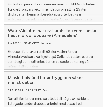
Endast sju procent av invånarna lever upp till Myndigheten
för civilt försvars rekommendation om att ha 25 liter
dricksvatten hemma i beredskapssyfte. Det visar
en Novusundersökning som WaterAid och Svenskt Vatten
låtit genomföra. Skillnaderna i vattenvanor är stora mellan
olika delar av landet.
WaterAid utmanar civilsamhället: vem samlar
flest morgondoppare i Almedalen?
9.6.2026 14:57:42 CEST
|
Nyheter
En dusch förbrukar i snitt 60 liter vatten. Under
Almedalsveckan ökar trycket på Gotlands vattenresurser
samtidigt som vattenbrist är en växande utmaning på
många håll i världen.
Minskat bistånd hotar trygg och säker
menstruation
28.5.2026 11:02:22 CEST
|
Debatt
När allt fler länder minskar stödet till några av världens
fattigaste länder drabbas arbetet med sexuell och