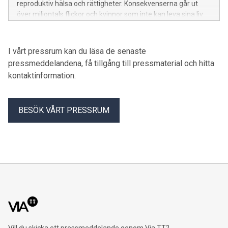
reproduktiv hälsa och rättigheter. Konsekvenserna går ut
över miljontals flickor och kvinnor som inte kan leva sina liv
fullt ut när de har mens, skriver nio organisationer på
internationella mensdagen.
I vårt pressrum kan du läsa de senaste
pressmeddelandena, få tillgång till pressmaterial och hitta
kontaktinformation.
BESÖK VÅRT PRESSRUM