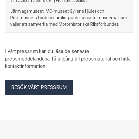
15.12.2025 15:05:10 CET
|
Pressmeddelande
historiska fordon. Extra roligt är det att Restoration Show
även lockar många unga att delta.”
Järnvägsmuseet, MC-museet Gyllene Hjulet och
Polismuseets fordonssamling är de senaste museerna som
väljer att samverka med Motorhistoriska Riksförbundet.
I vårt pressrum kan du läsa de senaste
pressmeddelandena, få tillgång till pressmaterial och hitta
kontaktinformation.
BESÖK VÅRT PRESSRUM