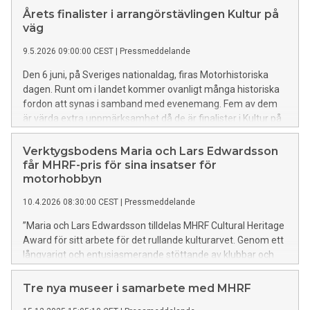
nedlagda röster.
Årets finalister i arrangörstävlingen Kultur på
väg
9.5.2026 09:00:00 CEST
|
Pressmeddelande
Den 6 juni, på Sveriges nationaldag, firas Motorhistoriska
dagen. Runt om i landet kommer ovanligt många historiska
fordon att synas i samband med evenemang. Fem av dem
är värda extra uppmärksamhet då de är finalister i Kultur på
väg, Motorhistoriska Riksförbundet och Nostalgia
Magazines arrangörstävling.
Verktygsbodens Maria och Lars Edwardsson
får MHRF-pris för sina insatser för
motorhobbyn
10.4.2026 08:30:00 CEST
|
Pressmeddelande
”Maria och Lars Edwardsson tilldelas MHRF Cultural Heritage
Award för sitt arbete för det rullande kulturarvet. Genom ett
långvarigt och entusiasmerande stöttande av klubbar och
individer, inte minst med Restoration Show som utvecklats
på ett fantastiskt sätt, har de gjort det möjligt för fler att lära
Tre nya museer i samarbete med MHRF
sig och utöva hantverket med att restaurera och underhålla