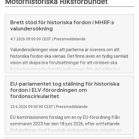
Motorhistoriska Riksförbundet
Brett stöd för historiska fordon i MHRF:s
valundersökning
4.7.2026 09:00:00 CEST
|
Pressmeddelande
Valundersökningen visar att partierna är överens om att
historiska fordon ska värnas. Det finns även en tydlig samlad
vision att skapa bra förutsättningar för att rörelsen ska
kunna bevara och utveckla kulturarvet. När det gäller hur
detta ska ske ges en mängd olika förslag.
EU-parlamentet tog ställning för historiska
fordon i ELV-förordningen om
fordonscirkularitet
23.6.2026 09:00:00 CEST
|
Pressmeddelande
EU-kommissionens förslag om en ny EU-förordning från
sommaren 2023 har den 18 juni 2026, efter omfattande
förhandlingar med tusentals ändringsförslag, antagits av
EU-parlamentet med 437 röster för, 112 röster emot och 20