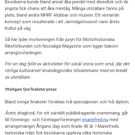
Besökarna kunde bland annat åka pendel med diesellok och de
yngsta fick chans att åka minitåg. Många utställare fanns på
plats, bland andra MHRF-klubbar och museer. Ett vinnande
koncept som resulterade i att Järnvägsmuseet vann årets
Kultur på väg.
Så här lyder motiveringen från juryn för Motorhistoriska
Riksförbundet och Nostalgia Magazine som ligger bakom
arrangörstävlingen:
För en dag fylld av aktiviteter för såväl stora som små, där det
rörliga kulturarvet levandegjordes tillsammans med en bredd
av utställare.
Ytterligare fyra finalister prisas
Bland övriga finalister fördelas två specialpriser och två diplom.
Årets dragkrok
, för ett särskilt publikdragande evenemang, går
till förenings- och företagarföreningen
imariefred.nu
med
arrangemanget Ångans dag som firade 40 år. I Mariefreds
historiska miljö fick besökarna uppleva olika historiska