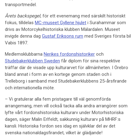
transportmedel.
Årets backspegel
, för ett evenemang med särskilt historiskt
fokus, tilldelas
MC-museet Gyllene hjulet
i Surahammar som
drivs av Motorcykelhistoriska klubben Mälardalen. Museet
invigde denna dag
Gustaf Eriksons rum
med Sveriges första bil
Vabis 1897.
Medlemsklubbarna
Nerikes fordonshistoriker
och
Studebakerklubben Sweden
får diplom för sina respektive
träffar där de visade upp kulturarvet för allmänheten. I Örebro
bland annat i form av en kortege genom staden och i
Trelleborg i samband med Studebakerklubbens 25-årsfirande
och internationella möte.
– Vi gratulerar alla fem pristagare till väl genomförda
arrangemang, men vill också tacka alla andra arrangörer som
lyfte vårt fordonshistoriska kulturarv under Motorhistoriska
dagen, säger Malin Erlfeldt, sakkunnig kulturarv på MHRF:s
kansli. Historiska fordon ses idag en självklar del av det
svenska nationaldagsfirandet, vilket är glädjande!