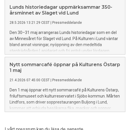
Lunds historiedagar uppmärksammar 350-
årsminnet av Slaget vid Lund
28.5.2026 13:21:29 CEST
|
Pressmeddelande
Den 30–31 maj arrangeras Lunds historiedagar som en del
av Minnesåret för Slaget vid Lund. På Kulturen i Lund väntar
bland annat visningar, nyöppning av den medeltida
stenträdgården Lapidariet och fri entré under lördagen.
Samtidigt fylls Lundagård av marknadsstånd, karolinskt
tältläger, uppvisningar och mycket mer.
Nytt sommarcafé öppnar på Kulturens Östarp
1 maj
21.4.2026 07:45:00 CEST
|
Pressmeddelande
Den 1 maj öppnar ett nytt sommarcafé på Kulturens Östarp,
friluftsmuseet och kulturreservatet i Sjöbo kommun. Mårten
Lindfors, som driver sopprestaurangen Buljong i Lund,
kommer att erbjuda besökarna fika, mackor och soppor.
Östarps sommarcafé kommer att ha samma öppettider
som Gamlegård, museets korsvirkesgård från 1800-talet.
I vårt pressrum kan du läsa de senaste