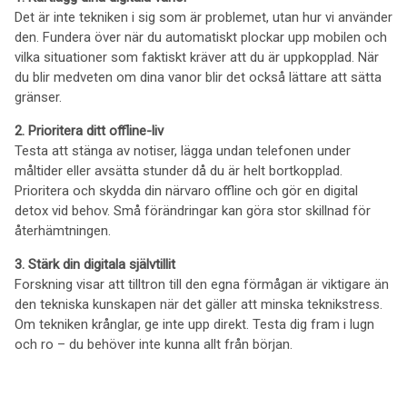
Det är inte tekniken i sig som är problemet, utan hur vi använder
den. Fundera över när du automatiskt plockar upp mobilen och
vilka situationer som faktiskt kräver att du är uppkopplad. När
du blir medveten om dina vanor blir det också lättare att sätta
gränser.
2. Prioritera ditt offline-liv
Testa att stänga av notiser, lägga undan telefonen under
måltider eller avsätta stunder då du är helt bortkopplad.
Prioritera och skydda din närvaro offline och gör en digital
detox vid behov. Små förändringar kan göra stor skillnad för
återhämtningen.
3. Stärk din digitala självtillit
Forskning visar att tilltron till den egna förmågan är viktigare än
den tekniska kunskapen när det gäller att minska teknikstress.
Om tekniken krånglar, ge inte upp direkt. Testa dig fram i lugn
och ro – du behöver inte kunna allt från början.