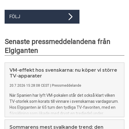
FÖLJ
Senaste pressmeddelandena från
Elgiganten
VM-effekt hos svenskarna: nu köper vi större
TV-apparater
20.7.2026 15:28:08 CEST
|
Pressmeddelande
När Spanien har lyft VM-pokalen står det också klart vilken
TV-storlek som korats till vinnare i svenskarnas vardagsrum.
Hos Elgiganten är 65 tum den tydliga TV-favoriten, med en
försäljning som ökade med drygt en tredjedel under
mästerskapet.
Sommarens mest svalkande trend: den