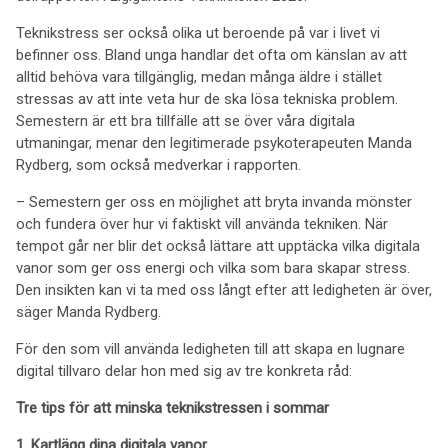
Teknikstress ser också olika ut beroende på var i livet vi
befinner oss. Bland unga handlar det ofta om känslan av att
alltid behöva vara tillgänglig, medan många äldre i stället
stressas av att inte veta hur de ska lösa tekniska problem.
Semestern är ett bra tillfälle att se över våra digitala
utmaningar, menar den legitimerade psykoterapeuten Manda
Rydberg, som också medverkar i rapporten.
– Semestern ger oss en möjlighet att bryta invanda mönster
och fundera över hur vi faktiskt vill använda tekniken. När
tempot går ner blir det också lättare att upptäcka vilka digitala
vanor som ger oss energi och vilka som bara skapar stress.
Den insikten kan vi ta med oss långt efter att ledigheten är över,
säger Manda Rydberg.
För den som vill använda ledigheten till att skapa en lugnare
digital tillvaro delar hon med sig av tre konkreta råd:
Tre tips för att minska teknikstressen i sommar
1. Kartlägg dina digitala vanor