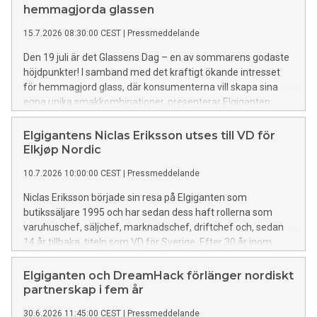
hemmagjorda glassen
15.7.2026 08:30:00 CEST
|
Pressmeddelande
Den 19 juli är det Glassens Dag – en av sommarens godaste
höjdpunkter! I samband med det kraftigt ökande intresset
för hemmagjord glass, där konsumenterna vill skapa sina
egna unika smakkombinationer, presenterar Elgiganten
säsongens populäraste glassmaskiner, de bästa tipsen och
ett proteinrikt recept från influencern Filip Ivanovic
Elgigantens Niclas Eriksson utses till VD för
Håkansson - allt för en extra god, glassig sommar.
Elkjøp Nordic
10.7.2026 10:00:00 CEST
|
Pressmeddelande
Niclas Eriksson började sin resa på Elgiganten som
butikssäljare 1995 och har sedan dess haft rollerna som
varuhuschef, säljchef, marknadschef, driftchef och, sedan
14 år tillbaka, titeln som VD för Sverige. Efter 30 år inom
koncernen blir han nu VD för hela Norden.
Elgiganten och DreamHack förlänger nordiskt
partnerskap i fem år
30.6.2026 11:45:00 CEST
|
Pressmeddelande