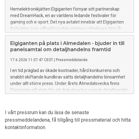
Hemelektronikjätten Elgiganten förnyar sitt partnerskap
med DreamHack, en av världens ledande festivaler för
gaming och e-sport. Det nya avtalet innebär att Elgiganten
fortsätter som officiell nordisk partner i ytterligare fem år.
Tillsammans ska parterna fortsätta skapa upplevelser,
aktiviteter och mötesplatser för gamingcommunityt – och
Elgiganten på plats i Almedalen - bjuder in till
samtidigt ta festivalupplevelsen till nästa nivå.
panelsamtal om detaljhandelns framtid
17.6.2026 11:07:47 CEST
|
Pressmeddelande
I en tid präglad av ökade kostnader, hård konkurrens och
snabbt skiftande kundkrav sätts detaljhandelns lönsamhet
under allt större press. Under årets Almedalsvecka finns
Elgiganten på plats för att diskutera hur svensk detaljhandel
kan förbli konkurrenskraftig och fortsätta att blomstra i en
föränderlig värld.
I vårt pressrum kan du läsa de senaste
pressmeddelandena, få tillgång till pressmaterial och hitta
kontaktinformation.