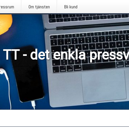
ressrum
Om tjänsten
Bli kund
 TT - det enkla press