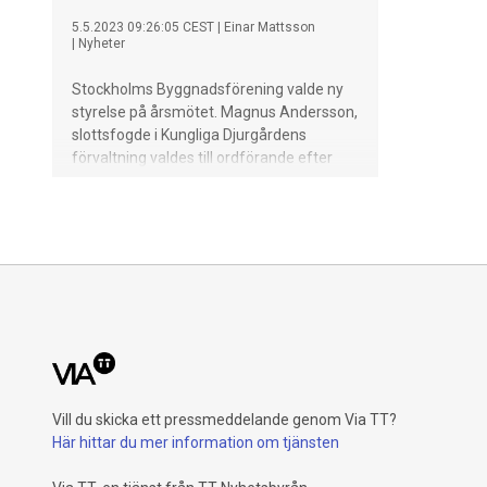
5.5.2023 09:26:05 CEST
|
Einar Mattsson
|
Nyheter
Stockholms Byggnadsförening valde ny
styrelse på årsmötet. Magnus Andersson,
slottsfogde i Kungliga Djurgårdens
förvaltning valdes till ordförande efter
Monica von Schmalensee, tidigare
ordförande för White arkitekter. Från
Einar Mattsson valdes valdes Ewelina
Holm in som ny styrelseledamot.
Vill du skicka ett pressmeddelande genom Via TT?
Här hittar du mer information om tjänsten