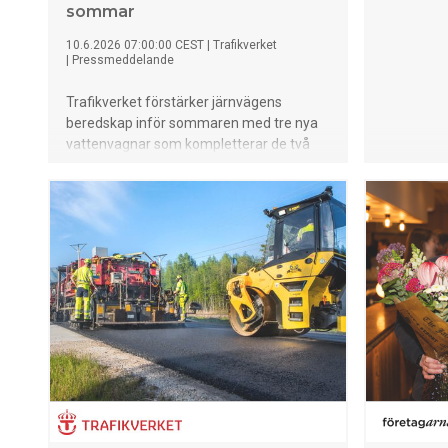
sommar
10.6.2026 07:00:00 CEST
|
Trafikverket
|
Pressmeddelande
Trafikverket förstärker järnvägens
beredskap inför sommaren med tre nya
vattenvagnar som kompletterar de två
befintliga. Vagnarna används för att
förebygga och släcka bränder längs
järnvägen och för att vattenbegjuta
arbetsområden vid heta arbeten under
torra perioder.