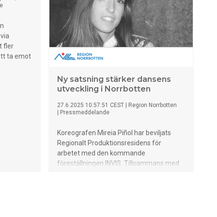
e
em
 via
 fler
att ta emot
Ny satsning stärker dansens
utveckling i Norrbotten
27.6.2025 10:57:51 CEST
|
Region Norrbotten
|
Pressmeddelande
Koreografen Mireia Piñol har beviljats
Regionalt Produktionsresidens för
arbetet med den kommande
föreställningen INVIS. Tillsammans med
dansarna Catrin Jonasson och Jamila
Ouahid kommer Mireia att vidareutveckla
verket under hösten 2025.