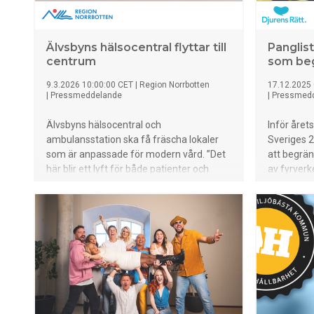
Älvsbyns hälsocentral flyttar till
Panglis
centrum
som beg
9.3.2026 10:00:00 CET
|
Region Norrbotten
17.12.2025 
|
Pressmeddelande
|
Pressmed
Älvsbyns hälsocentral och
Inför åre
ambulansstation ska få fräscha lokaler
Sveriges 
som är anpassade för modern vård. ”Det
att begrä
här blir ett lyft för både patienter och
av fyrverk
medarbetare”, konstaterar Anders Öberg,
omkring 9
regionstyrelsens ordförande.
de inte arr
kommunal re
vill ha et
skadar djur