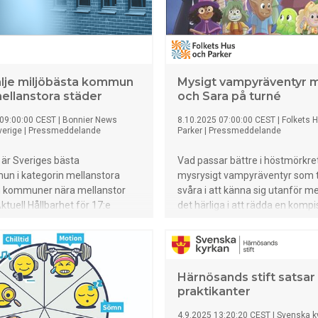
lje miljöbästa kommun
Mysigt vampyräventyr m
mellanstora städer
och Sara på turné
 09:00:00 CEST
|
Bonnier News
8.10.2025 07:00:00 CEST
|
Folkets 
verige
|
Pressmeddelande
Parker
|
Pressmeddelande
 är Sveriges bästa
Vad passar bättre i höstmörkret
un i kategorin mellanstora
mysrysigt vampyräventyr som t
h kommuner nära mellanstor
svåra i att känna sig utanför m
ktuell Hållbarhet för 17:e
det härliga i att rädda en kompis
esenterar granskningen
hjälte för en dag! Sagoshow me
miljöbästa kommun. På andra
Sara har turnépremiär i Park Fo
 plats i denna kategori kommer
Älvsjö den 19 oktober.
a kommun respektive Gävle
Härnösands stift satsar
praktikanter
4.9.2025 13:20:20 CEST
|
Svenska k