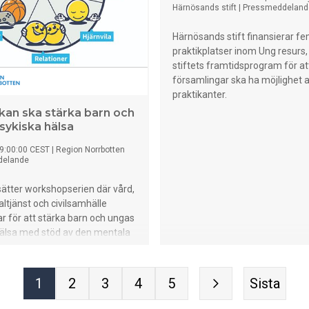
Härnösands stift
|
Pressmeddeland
Härnösands stift finansierar f
praktikplatser inom Ung resurs,
stiftets framtidsprogram för att
församlingar ska ha möjlighet 
praktikanter.
an ska stärka barn och
sykiska hälsa
9:00:00 CEST
|
Region Norrbotten
delande
tsätter workshopserien där vård,
altjänst och civilsamhälle
 för att stärka barn och ungas
hälsa med stöd av den mentala
dellen.
1
2
3
4
5
Sista