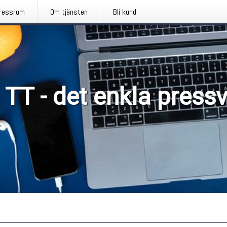
ressrum
Om tjänsten
Bli kund
 TT - det enkla press