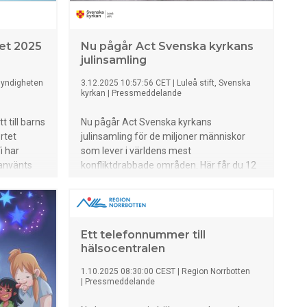
tet 2025
Nu pågår Act Svenska kyrkans
julinsamling
yndigheten
3.12.2025 10:57:56 CET
|
Luleå stift, Svenska
kyrkan
|
Pressmeddelande
 till barns
Nu pågår Act Svenska kyrkans
ortet
julinsamling för de miljoner människor
i har
som lever i världens mest
 använts
konfliktdrabbade områden. Här får du 12
0
tips på lokala aktiviteter till förmån för
dagen att
julinsamlingen "Sprid ljus i mörkret".
Ett telefonnummer till
hälsocentralen
1.10.2025 08:30:00 CEST
|
Region Norrbotten
|
Pressmeddelande