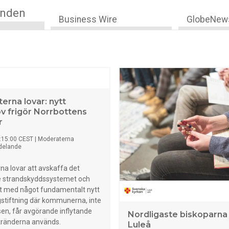
anden
Business Wire
GlobeNew
erna lovar: nytt
ov frigör Norrbottens
r
:15:00 CEST
|
Moderaterna
delande
a lovar att avskaffa det
 strandskyddssystemet och
et med något fundamentalt nytt
gstiftning där kommunerna, inte
sen, får avgörande inflytande
Nordligaste biskoparna
stränderna används.
Luleå