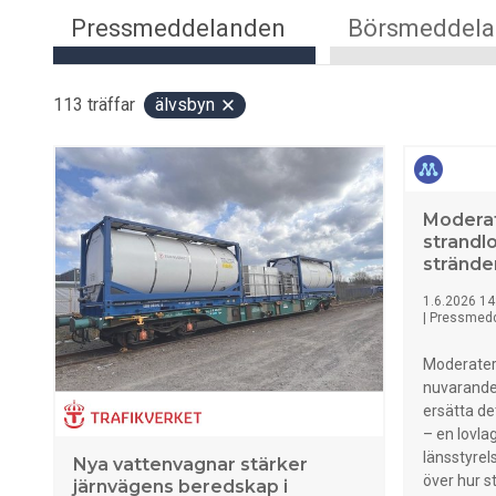
Pressmeddelanden
Börsmeddel
113
träffar
älvsbyn
Moderat
strandl
strände
1.6.2026 14
|
Pressmed
Moderatern
nuvarande
ersätta d
– en lovla
länsstyrel
Nya vattenvagnar stärker
över hur 
järnvägens beredskap i