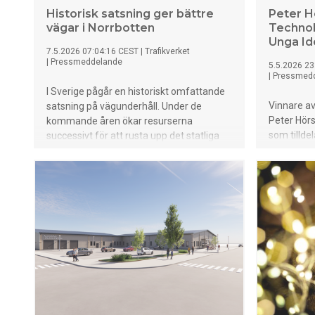
Historisk satsning ger bättre
Peter H
vägar i Norrbotten
Technol
Unga Id
7.5.2026 07:04:16 CEST
|
Trafikverket
|
Pressmeddelande
5.5.2026 23
|
Pressmed
I Sverige pågår en historiskt omfattande
Vinnare av
satsning på vägunderhåll. Under de
Peter Hörs
kommande åren ökar resurserna
som tillde
successivt för att rusta upp det statliga
kronor. Ar
vägnätet. I Norrbotten innebär det flera
teknik som
konkreta underhållsåtgärder som ska
skalbara. 
förbättra både trafiksäkerhet och
mot prakti
framkomlighet.