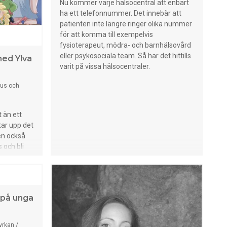
Nu kommer varje hälsocentral att enbart
ha ett telefonnummer. Det innebär att
patienten inte längre ringer olika nummer
för att komma till exempelvis
fysioterapeut, mödra- och barnhälsovård
eller psykosociala team. Så har det hittills
ed Ylva
varit på vissa hälsocentraler.
Hus och
 än ett
ar upp det
en också
 och bli
d Ylva och
lkets Hus i
 på unga
yrkan /