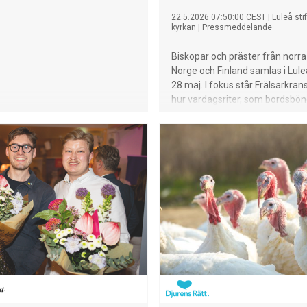
22.5.2026 07:50:00 CEST
|
Luleå sti
kyrkan
|
Pressmeddelande
Biskopar och präster från norra
Norge och Finland samlas i Lul
28 maj. I fokus står Frälsarkra
hur vardagsriter, som bordsbön
pilgrimsfärder, kan ge stöd och
människors liv.