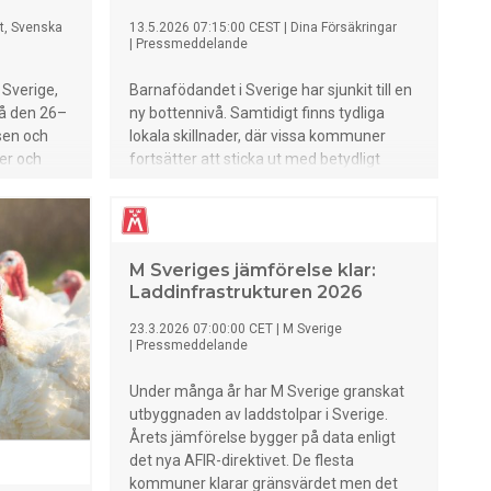
ft, Svenska
13.5.2026 07:15:00 CEST
|
Dina Försäkringar
|
Pressmeddelande
 Sverige,
Barnafödandet i Sverige har sjunkit till en
eå den 26–
ny bottennivå. Samtidigt finns tydliga
nsen och
lokala skillnader, där vissa kommuner
er och
fortsätter att sticka ut med betydligt
 mening i
högre födelsetal. Det visar en ny
genomgång från Dina Försäkringar
baserad på statistik från SCB.
M Sveriges jämförelse klar:
Laddinfrastrukturen 2026
23.3.2026 07:00:00 CET
|
M Sverige
|
Pressmeddelande
Under många år har M Sverige granskat
utbyggnaden av laddstolpar i Sverige.
Årets jämförelse bygger på data enligt
det nya AFIR-direktivet. De flesta
kommuner klarar gränsvärdet men det