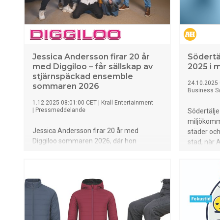
Jessica Andersson firar 20 år
Södertä
med Diggiloo – får sällskap av
2025 i 
stjärnspäckad ensemble
24.10.2025
sommaren 2026
Business S
1.12.2025 08:01:00 CET
|
Krall Entertainment
|
Pressmeddelande
Södertälje
miljökomm
Jessica Andersson firar 20 år med
städer oc
Diggiloo sommaren 2026, där hon
stad, när A
tillsammans med en stjärnspäckad
gången pr
ensemble, inklusive debutanterna Maja
Sveriges 
Ivarsson och Kim Sulocki, bjuder på en
och tredje
sprakande show. Turnén sträcker sig över
Eskilstun
hela Sverige, med premiär den 9 juli i
kommun.
Kosta, och biljetterna släpps den 4
december på diggiloo.com.