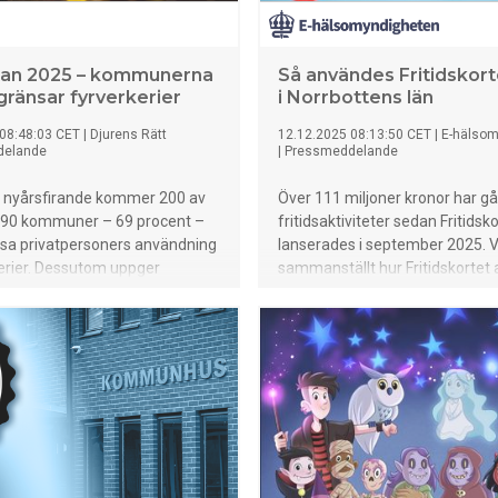
tan 2025 – kommunerna
Så användes Fritidskor
ränsar fyrverkerier
i Norrbottens län
08:48:03 CET
|
Djurens Rätt
12.12.2025 08:13:50 CET
|
E-hälsom
delande
|
Pressmeddelande
ts nyårsfirande kommer 200 av
Över 111 miljoner kronor har gått
290 kommuner – 69 procent –
fritidsaktiviteter sedan Fritidsk
nsa privatpersoners användning
lanserades i september 2025. V
erier. Dessutom uppger
sammanställt hur Fritidskortet
5 procent av kommunerna att
per län och kommun fram till 3
angerar fyrverkerier i
november 2025, som var sista 
gi. Trenden är tydlig: allt fler
betala med Fritidskortet i år.
t nyår som inte skrämmer eller
.