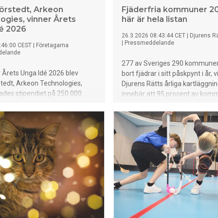
örstedt, Arkeon
Fjäderfria kommuner 20
ogies, vinner Årets
här är hela listan
é 2026
26.3.2026 08:43:44 CET
|
Djurens Rä
|
Pressmeddelande
:46:00 CEST
|
Företagarna
delande
277 av Sveriges 290 kommuner 
 Årets Unga Idé 2026 blev
bort fjädrar i sitt påskpynt i år, v
tedt, Arkeon Technologies,
Djurens Rätts årliga kartläggnin
lades stipendiet på 250 000
innebär att 95 procent av ko
keon Technologies utvecklar
tar plats på Fjäderfria listan 20
 gör kvantchip mer stabila och
Lösningen utgör ett viktigt steg
skt användbara kvantdatorer.