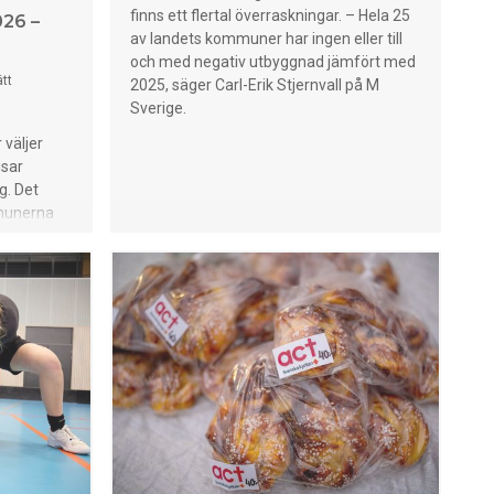
finns ett flertal överraskningar. – Hela 25
26 –
av landets kommuner har ingen eller till
och med negativ utbyggnad jämfört med
tt
2025, säger Carl-Erik Stjernvall på M
Sverige.
väljer
isar
g. Det
mmunerna
26.