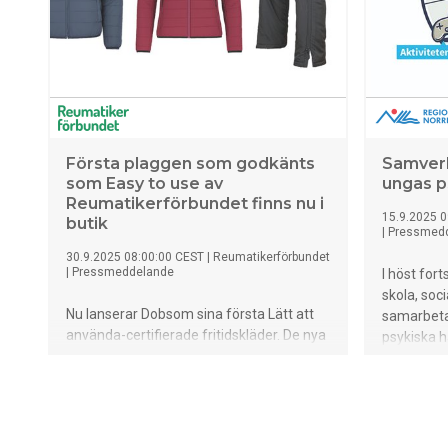
Första plaggen som godkänts
Samverk
som Easy to use av
ungas p
Reumatikerförbundet finns nu i
15.9.2025 0
butik
|
Pressmed
30.9.2025 08:00:00 CEST
|
Reumatikerförbundet
|
Pressmeddelande
I höst for
skola, soci
Nu lanserar Dobsom sina första Lätt att
samarbetar
använda-certifierade fritidskläder. De nya
psykiska 
plaggen, som nu finns att köpa i butik och
tallriksmo
online, kombinerar modern design med
funktionalitet som gör dem lätta att ta på
och av, även för personer med nedsatt
handfunktion eller andra fysiska