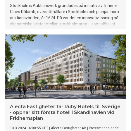
Stockholms Auktionsverk grundades på initiativ av friherre
Claes Rålamb, överståthållare i Stockholm och pionjär inom
auktionsvärlden, år 1674. Då var det en innovativ lösning på
ekonomiska tvister mellan stockholmarna – som plötsligt
kunde omvandla sina "in natura"-betalningar till faktiska
kontanter – i dag är det världens äldsta auktionshus där
kulturhistoria skrivs på daglig basis. För att fira 350 år av
auktioner tar man nu tillfället i akt att föra samman några av
de mest tongivande föremålen som passerat genom
auktionssalarna sedan grundandet 1674.
Jubileumsutställning Stockholms Auktionsverk 350 år finns
att besöka den 4–13 juni, på Nybrogatan 32 i Stockholm. – I
den här utställning har vi på Stockholms Auktionsverk
kurerat en inspirerande samling som symboliserar olika
kapitel ur våra 350-åriga historia. Det här är en helt unik
möjlighet att ta del av noga utvalda delar av vårt
gemensamma kulturarv. Det är första, och med största
Alecta Fastigheter tar Ruby Hotels till Sverige
sannolikhet, enda gången som de här föremålen s
- öppnar sitt första hotell i Skandinavien vid
Fridhemsplan
13.3.2024 16:00:55 CET
|
Alecta Fastigheter AB
|
Pressmeddelande