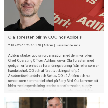
Ola Toresten blir ny COO hos Adlibris
2.10.2024 10:25:27 CEST
|
Adlibris
|
Pressmeddelande
Adlibris stärker upp sin organisation med den nya rollen
Chief Operating Officer. Adlibris värvar Ola Toresten med
gedigen erfarenhet av förändringsledning från roller som e-
handelschef, CIO och affärsutvecklingschef på
Akademibokhandeln och Bokus, CIO på Åhléns och nu
senast som kommersiell chef på Early Bird. Ola kommer att
bidra med expertis kring teknisk transformation, supply
chain och affärsutveckling med kundupplevelsen i fokus.