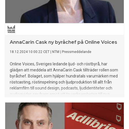
AnnaCarin Cask ny byråchef på Online Voices
18.12.2024 10:00:22 CET
|
NTM
|
Pressmeddelande
Online Voices, Sveriges ledande ljud- och röstbyrå, har
glädjen att meddela att AnnaCarin Cask tillträder rollen som
byråchef. Bolaget, som hjälper hundratals varumärken med
röstcasting, röstinspelning och ljudproduktion till allt från
reklamfilm till sound design, podcasts, ljudidentiteter och
audioguider, ser fram emot att ta verksamheten till nya
höjder med AnnaCarin ombord.