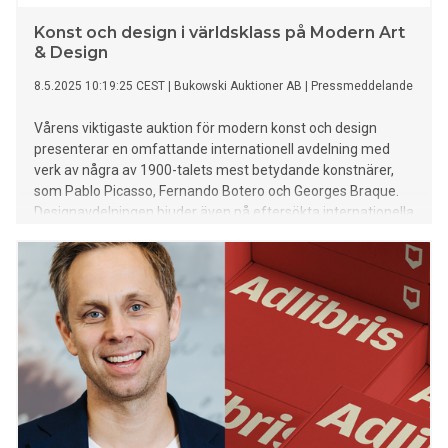
Konst och design i världsklass på Modern Art
& Design
8.5.2025 10:19:25 CEST
|
Bukowski Auktioner AB
|
Pressmeddelande
Vårens viktigaste auktion för modern konst och design
presenterar en omfattande internationell avdelning med
verk av några av 1900-talets mest betydande konstnärer,
som Pablo Picasso, Fernando Botero och Georges Braque.
Designavdelningen bjuder även på eftersökta internationella
formgivare som Charlotte Perriand, Anna Petrus, Axel Einar
Hjorth och Hans J Wegner.