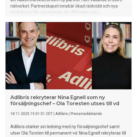
nätverket. Partnerskapet innebär ökad räckvidd och nya
möjligheter för annonsörer att nå kunder nära
köpögonblicket i inspirerande butiksmiljöer.
Adlibris rekryterar Nina Egnell som ny
försäljningschef – Ola Toresten utses till vd
18.11.2025 15:01:51 CET
|
Adlibris
|
Pressmeddelande
Adlibris stärker sin ledning med ny försäljningschef samt
utser Ola Torsten till permanent vd. Nina Egnell rekryteras till