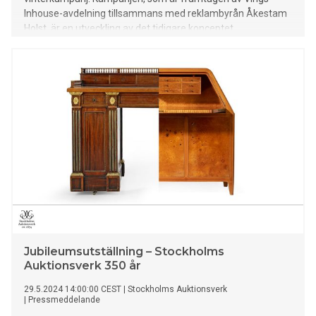
Inhouse-avdelning tillsammans med reklambyrån Åkestam
Holst, är en utveckling av det tidigare konceptet
”Semestereffekten”. Konceptet baseras på den positiva
effekt och inverkan som en semesterresa har på oss
människor. Denna gång knyts dock manéret närmare Ving
och ska illustrera hur det lilla extra gör att
semesterupplevelsen blir ännu bättre.
Jubileumsutställning – Stockholms
Auktionsverk 350 år
29.5.2024 14:00:00 CEST
|
Stockholms Auktionsverk
|
Pressmeddelande