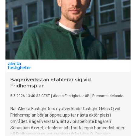
Bageriverkstan etablerar sig vid
Fridhemsplan
5.5.2026 13:40:32 CEST
|
Alecta Fastigheter AB
|
Pressmeddelande
När Alecta Fastigheters nyutvecklade fastighet Miss Q vid
Fridhemsplan börjar öppna upp tar nästa aktör plats i
området. Bageriverkstan, lett av prisbelönte bagaren
Sebastian Axvret, etablerar sitt första egna hantverksbageri
på Fridhemsgatan, ett stenkast från Miss Q. Öppning