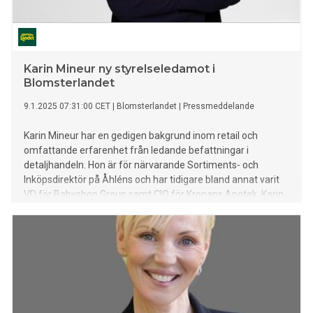
Karin Mineur ny styrelseledamot i
Blomsterlandet
9.1.2025 07:31:00 CET
|
Blomsterlandet
|
Pressmeddelande
Karin Mineur har en gedigen bakgrund inom retail och
omfattande erfarenhet från ledande befattningar i
detaljhandeln. Hon är för närvarande Sortiments- och
Inköpsdirektör på Åhléns och har tidigare bland annat varit
VD för Babyshop Group samt CIO för Kronans Apotek. Karin
har en stark kompetens inom affärsstrategisk IT-utveckling
och inköp, områden där hon framgångsrikt har bidragit till
att driva förändringar och utveckling i sina tidigare roller.