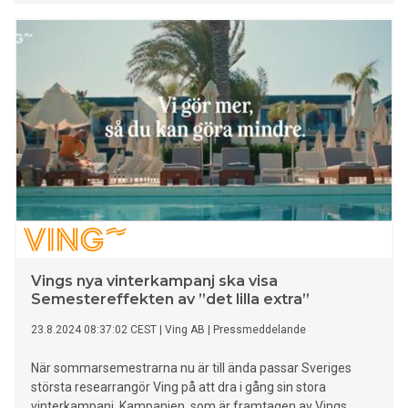
forma framtidens entreprenörskap.
Vings nya vinterkampanj ska visa
Semestereffekten av ”det lilla extra”
23.8.2024 08:37:02 CEST
|
Ving AB
|
Pressmeddelande
När sommarsemestrarna nu är till ända passar Sveriges
största researrangör Ving på att dra i gång sin stora
vinterkampanj. Kampanjen, som är framtagen av Vings