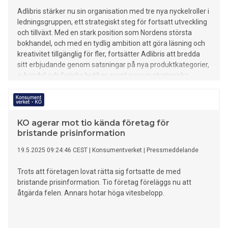
Adlibris stärker nu sin organisation med tre nya nyckelroller i
ledningsgruppen, ett strategiskt steg för fortsatt utveckling
och tillväxt. Med en stark position som Nordens största
bokhandel, och med en tydlig ambition att göra läsning och
kreativitet tillgänglig för fler, fortsätter Adlibris att bredda
sitt erbjudande genom satsningar på nya produktkategorier,
e-handel och fysiska butiker, samt genom strategiska
investeringar i logistik och sortiment för att befästa rollen
som ledande aktör på den nordiska marknaden.
KO agerar mot tio kända företag för
bristande prisinformation
19.5.2025 09:24:46 CEST
|
Konsumentverket
|
Pressmeddelande
Trots att företagen lovat rätta sig fortsatte de med
bristande prisinformation. Tio företag föreläggs nu att
åtgärda felen. Annars hotar höga vitesbelopp.