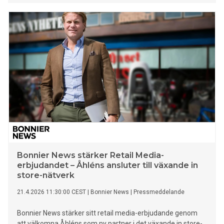
planeras till januari 2027.
Bonnier News stärker Retail Media-
erbjudandet – Åhléns ansluter till växande in
store-nätverk
21.4.2026 11:30:00 CEST
|
Bonnier News
|
Pressmeddelande
Bonnier News stärker sitt retail media-erbjudande genom
att välkomna Åhléns som ny partner i det växande in store-