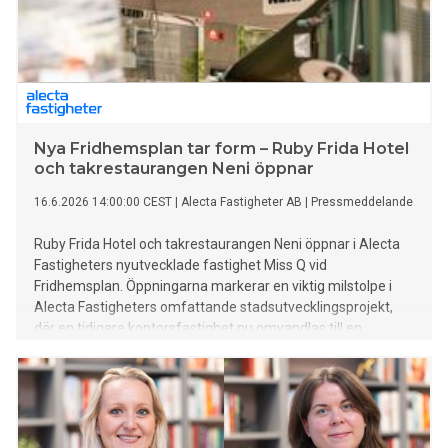
Nya Fridhemsplan tar form – Ruby Frida Hotel
och takrestaurangen Neni öppnar
16.6.2026 14:00:00 CEST
|
Alecta Fastigheter AB
|
Pressmeddelande
Ruby Frida Hotel och takrestaurangen Neni öppnar i Alecta
Fastigheters nyutvecklade fastighet Miss Q vid
Fridhemsplan. Öppningarna markerar en viktig milstolpe i
Alecta Fastigheters omfattande stadsutvecklingsprojekt,
där en tidigare kontorsfastighet nu omvandlas till en
levande och sammanhängande stadsdel med hotell,
restauranger, bostäder, kontor, handel och offentliga miljöer.