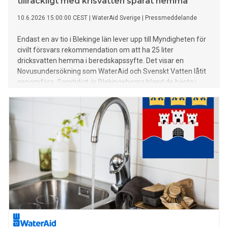
tillräckligt med krisvatten sparat hemma
10.6.2026 15:00:00 CEST
|
WaterAid Sverige
|
Pressmeddelande
Endast en av tio i Blekinge län lever upp till Myndigheten för
civilt försvars rekommendation om att ha 25 liter
dricksvatten hemma i beredskapssyfte. Det visar en
Novusundersökning som WaterAid och Svenskt Vatten låtit
genomföra. Samtidigt är Blekingeborna bland de bästa i
Sverige på att spara på vatten när de exempelvis duschar,
diskar eller borstar tänderna.