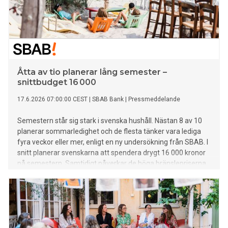
Åtta av tio planerar lång semester –
snittbudget 16 000
17.6.2026 07:00:00 CEST
|
SBAB Bank
|
Pressmeddelande
Semestern står sig stark i svenska hushåll. Nästan 8 av 10
planerar sommarledighet och de flesta tänker vara lediga
fyra veckor eller mer, enligt en ny undersökning från SBAB. I
snitt planerar svenskarna att spendera drygt 16 000 kronor
på semestern. Samtidigt påverkar de höga bränslepriserna
och risken för inställda avgångar planeringen för de som
tänkt flyga. En av tre har ändrat sina planer till följd av detta.
De struntar i att flyga, avvaktar med att boka eller flyger
någon annanstans än de först planerat.