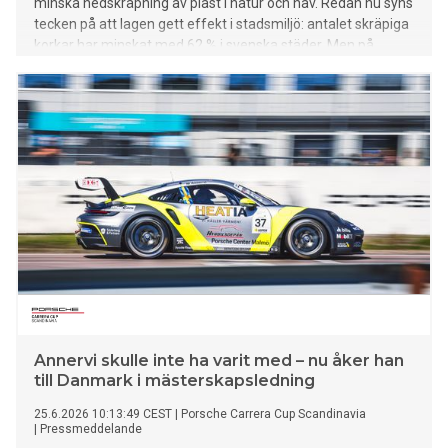
minska nedskräpning av plast i natur och hav. Redan nu syns
tecken på att lagen gett effekt i stadsmiljö: antalet skräpiga
korkar har minskat med 62 % i svenska städer. Men på
stränder längs Västerhavet är korkarna ett fortsatt vanligt
skräp.
Annervi skulle inte ha varit med – nu åker han
till Danmark i mästerskapsledning
25.6.2026 10:13:49 CEST
|
Porsche Carrera Cup Scandinavia
|
Pressmeddelande