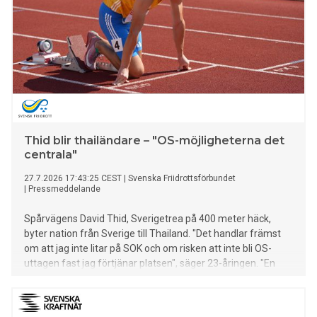
Thid blir thailändare – "OS-möjligheterna det
centrala"
27.7.2026 17:43:25 CEST
|
Svenska Friidrottsförbundet
|
Pressmeddelande
Spårvägens David Thid, Sverigetrea på 400 meter häck,
byter nation från Sverige till Thailand. "Det handlar främst
om att jag inte litar på SOK och om risken att inte bli OS-
uttagen fast jag förtjänar platsen", säger 23-åringen. "En
stor förlust för svensk friidrott. Samtidigt har jag respekt för
Davids dröm om att få springa OS och att förutsättningarna
att bli uttagen är bättre i Thailand än de för närvarande är i