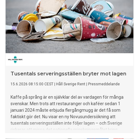
Tusentals serveringsställen bryter mot lagen
15.6.2026 08:15:00 CEST
|
Håll Sverige Rent
|
Pressmeddelande
Kaffe på språng är en självklar del av vardagen för många
svenskar. Men trots att restauranger och kaféer sedan 1
januari 2024 måste erbjuda flergångmugg är det få som
faktiskt gör det. Nu visar en ny Novusundersökning att
tusentals serveringsställen inte följer lagen – och Sverige
riskerar att missa det nationella minskningsmålet kring
engångsmuggar och engångsmatlådor som ska uppnås