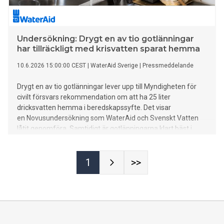
Undersökning: Drygt en av tio gotlänningar
har tillräckligt med krisvatten sparat hemma
10.6.2026 15:00:00 CEST
|
WaterAid Sverige
|
Pressmeddelande
Drygt en av tio gotlänningar lever upp till Myndigheten för
civilt försvars rekommendation om att ha 25 liter
dricksvatten hemma i beredskapssyfte. Det visar
en Novusundersökning som WaterAid och Svenskt Vatten
låtit genomföra. Samtidigt är gotlänningarna klart bäst i
Sverige på att spara på vatten när de exempelvis duschar,
diskar eller borstar tänderna.
1
>>