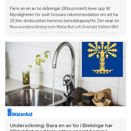
Färre än en av tio skåningar (åtta procent) lever upp till
Myndigheten för civilt försvars rekommendation om att ha
25 liter dricksvatten hemma i beredskapssyfte. Det visar en
Novusundersökning som WaterAid och Svenskt Vatten låtit
genomföra. Samtidigt är skåningarna tredje bäst i Sverige
på att spara på vatten när de exempelvis duschar, diskar
eller borstar tänderna.
Undersökning: Bara en av tio i Blekinge har