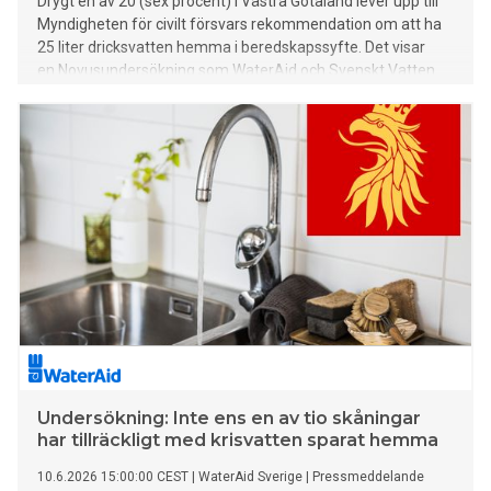
Drygt en av 20 (sex procent) i Västra Götaland lever upp till
Myndigheten för civilt försvars rekommendation om att ha
25 liter dricksvatten hemma i beredskapssyfte. Det visar
en Novusundersökning som WaterAid och Svenskt Vatten
låtit genomföra. Samtidigt är boende i Västra Götaland näst
sämst i södra Sverige på att spara på vatten när de
exempelvis duschar, diskar eller borstar tänderna.
Undersökning: Inte ens en av tio skåningar
har tillräckligt med krisvatten sparat hemma
10.6.2026 15:00:00 CEST
|
WaterAid Sverige
|
Pressmeddelande