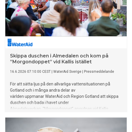
Skippa duschen i Almedalen och kom på
”Morgondoppet” vid Kallis istället
16.6.2026 07:10:00 CEST
|
WaterAid Sverige
|
Pressmeddelande
För att sätta ljus på den allvarliga vattensituationen på
Gotland och i många andra delar av
världen uppmanar WaterAid och Region Gotland att skippa
duschen och bada i havet under
Almedalsveckan. ”Morgondoppet” anordnas vid Kallis
varje morgon kl. 08.00-10.00. WaterAid anordnar även
seminarier och mingel på plats i Almedalen, där bland annat
generalsekreterare Anna Nilsdotter närvarar.