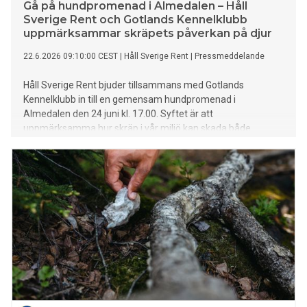
Gå på hundpromenad i Almedalen – Håll
Sverige Rent och Gotlands Kennelklubb
uppmärksammar skräpets påverkan på djur
22.6.2026 09:10:00 CEST
|
Håll Sverige Rent
|
Pressmeddelande
Håll Sverige Rent bjuder tillsammans med Gotlands
Kennelklubb in till en gemensam hundpromenad i
Almedalen den 24 juni kl. 17.00. Syftet är att
uppmärksamma hur skräp i vår miljö kan skada både
husdjur och vilda djur – och hur enkla beteendeförändringar
kan göra stor skillnad.