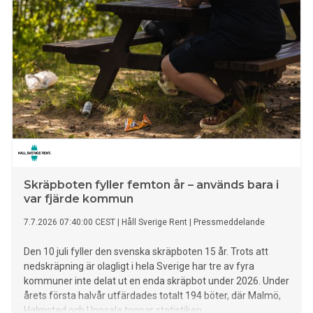
Skräpboten fyller femton år – används bara i
var fjärde kommun
7.7.2026 07:40:00 CEST
|
Håll Sverige Rent
|
Pressmeddelande
Den 10 juli fyller den svenska skräpboten 15 år. Trots att
nedskräpning är olagligt i hela Sverige har tre av fyra
kommuner inte delat ut en enda skräpbot under 2026. Under
årets första halvår utfärdades totalt 194 böter, där Malmö,
Halmstad och Uppsala toppar statistiken.