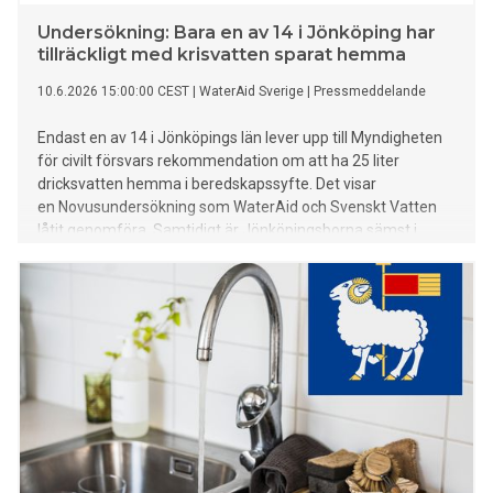
Undersökning: Bara en av 14 i Jönköping har
tillräckligt med krisvatten sparat hemma
10.6.2026 15:00:00 CEST
|
WaterAid Sverige
|
Pressmeddelande
Endast en av 14 i Jönköpings län lever upp till Myndigheten
för civilt försvars rekommendation om att ha 25 liter
dricksvatten hemma i beredskapssyfte. Det visar
en Novusundersökning som WaterAid och Svenskt Vatten
låtit genomföra. Samtidigt är Jönköpingsborna sämst i
södra Sverige på att spara på vatten när de exempelvis
duschar, diskar eller borstar tänderna.