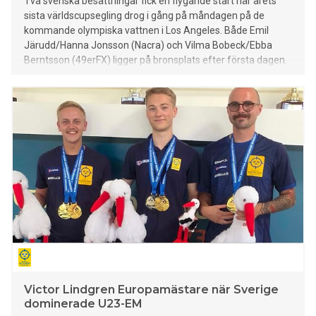
Två svenska besättningar fick en flygande start när årets
sista världscupsegling drog i gång på måndagen på de
kommande olympiska vattnen i Los Angeles. Både Emil
Järudd/Hanna Jonsson (Nacra) och Vilma Bobeck/Ebba
Berntsson (49erFX) ligger på bronsplats efter första dagen.
Victor Lindgren Europamästare när Sverige
dominerade U23-EM