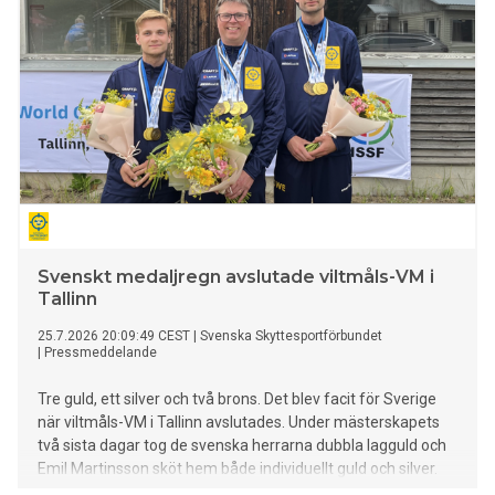
räcker inte till för att beskriva bragden i Kanada!
Svenskt medaljregn avslutade viltmåls-VM i
Tallinn
25.7.2026 20:09:49 CEST
|
Svenska Skyttesportförbundet
|
Pressmeddelande
Tre guld, ett silver och två brons. Det blev facit för Sverige
när viltmåls-VM i Tallinn avslutades. Under mästerskapets
två sista dagar tog de svenska herrarna dubbla lagguld och
Emil Martinsson sköt hem både individuellt guld och silver.