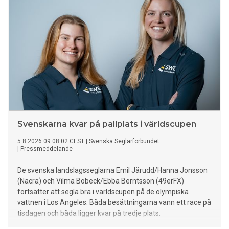
Svenskarna kvar på pallplats i världscupen
5.8.2026 09:08:02 CEST
|
Svenska Seglarförbundet
|
Pressmeddelande
De svenska landslagsseglarna Emil Järudd/Hanna Jonsson
(Nacra) och Vilma Bobeck/Ebba Berntsson (49erFX)
fortsätter att segla bra i världscupen på de olympiska
vattnen i Los Angeles. Båda besättningarna vann ett race på
tisdagen och båda ligger kvar på tredje plats.