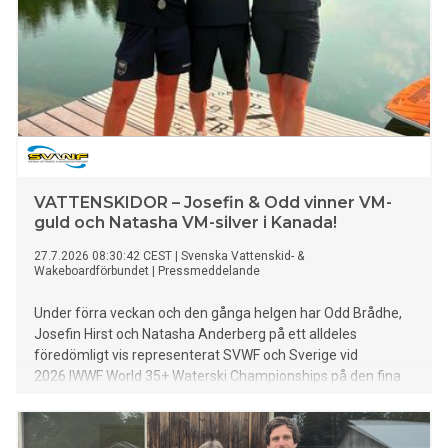
VATTENSKIDOR – Josefin & Odd vinner VM-
guld och Natasha VM-silver i Kanada!
27.7.2026 08:30:42 CEST
|
Svenska Vattenskid- &
Wakeboardförbundet
|
Pressmeddelande
Under förra veckan och den gånga helgen har Odd Brådhe,
Josefin Hirst och Natasha Anderberg på ett alldeles
föredömligt vis representerat SVWF och Sverige vid
2026 IWWF World 35+ Waterski Championships på den fina
anläggningen Predator Bay i Calgary, Kanada. Tre
landslagsåkare, tre VM-starter och tre VM-medaljer varav 2
guld och 1 silver - så otroligt fantastiskt bra, adjektiven