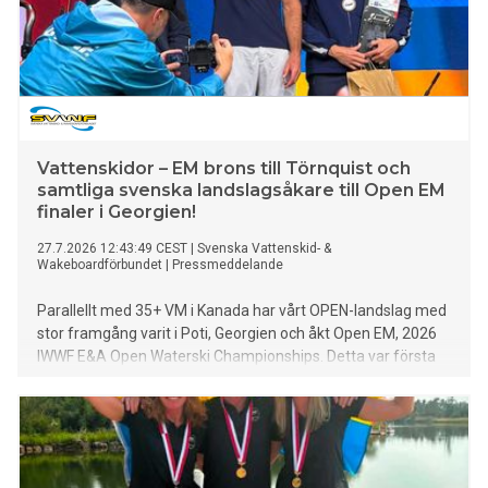
Vattenskidor – EM brons till Törnquist och
samtliga svenska landslagsåkare till Open EM
finaler i Georgien!
27.7.2026 12:43:49 CEST
|
Svenska Vattenskid- &
Wakeboardförbundet
|
Pressmeddelande
Parallellt med 35+ VM i Kanada har vårt OPEN-landslag med
stor framgång varit i Poti, Georgien och åkt Open EM, 2026
IWWF E&A Open Waterski Championships. Detta var första
gången någonsin som Georgien stått som värd för ett
vattenskid-EM och landslaget rapporterar om ett väl
arrangerat mästerskap med mycket publik och bra
stämning på arenan.