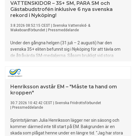
VATTENSKIDOR – 35+ SM, PARA SM och
Gästabudstrofén inklusive 6 nya svenska
rekord i Nyköping!
3.8.2026 08:52:15 CEST
|
Svenska Vattenskid- &
Wakeboardförbundet
|
Pressmeddelande
Under den gångna helgen (31 juli – 2 augusti) har den
svenska 35+ eliten befunnit sig i Nyköping för att tävla om
de åtråvärda SM-medaljerna. Såsom brukligt vid stora
mästerskap blev det även denna gång presterat en rad
starka resultat inklusive inte mindre än 6 nya svenska
rekord*. Parallellt med 35+ SM arrangerades även PARA-
SM och som grädde på moset var även klasserna U-14, U-
Henriksson avstår EM – "Måste ta hand om
17, U-21 och Open inkluderade under helgens gedigna
kroppen"
tävlingsprogram. Huvudbilden: Lagtävlingen under 35+ SM
2026 vanns av Karlstads VSK före arrangörsföreningen
30.7.2026 10:42:42 CEST
|
Svenska Friidrottsförbundet
Nyköping med Bromölla Vattenskidklubb på bronsplats.
|
Pressmeddelande
Sprintstjärnan Julia Henriksson lägger ner sin säsong och
kommer därmed inte till start på EM. Bakgrunden är en
skada som plågat henne under en längre tid. "Jag har stora