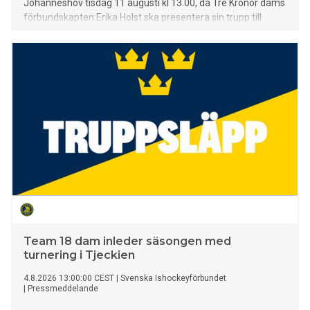
Johanneshov tisdag 11 augusti kl 13.00, då Tre Kronor dams
förbundskapten Erika Holst ska presentera sin trupp till
WEHT-turneringen i Schweiz 19–22 augusti.
Team 18 dam inleder säsongen med
turnering i Tjeckien
4.8.2026 13:00:00 CEST
|
Svenska Ishockeyförbundet
|
Pressmeddelande