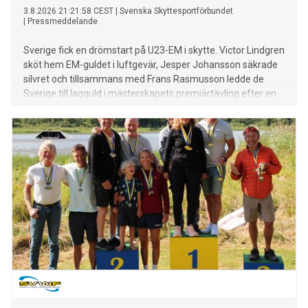
3.8.2026 21:21:58 CEST
|
Svenska Skyttesportförbundet
|
Pressmeddelande
Sverige fick en drömstart på U23-EM i skytte. Victor Lindgren
sköt hem EM-guldet i luftgevär, Jesper Johansson säkrade
silvret och tillsammans med Frans Rasmusson ledde de
Sverige till lagguld i mästerskapets premiärtävling efter en
imponerande svensk uppvisning i luftgevär.