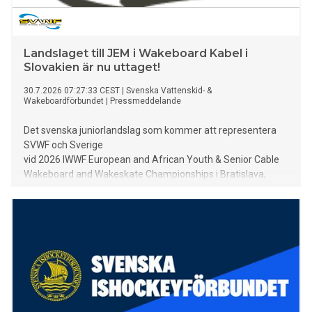
Landslaget till JEM i Wakeboard Kabel i
Slovakien är nu uttaget!
30.7.2026 07:27:33 CEST
|
Svenska Vattenskid- &
Wakeboardförbundet
|
Pressmeddelande
Det svenska juniorlandslag som kommer att representera
SVWF och Sverige
vid 2026 IWWF European and African Youth & Senior Cable
Wakeboard and Wakeskate Championships i Bratislava,
Slovakien är nu uttaget och består av fem av våra
främsta junioratleter.