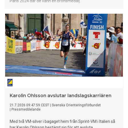
Paris 2024 där de vann en bronsmedalj.
Karolin Ohlsson avslutar landslagskarriären
21.7.2026 09:47:59 CEST
|
Svenska Orienteringsförbundet
|
Pressmeddelande
Med två VM-silver i bagaget hem från Sprint-VM i Italien så
har Karolin Ohlsson bestämt sig för att avsluta