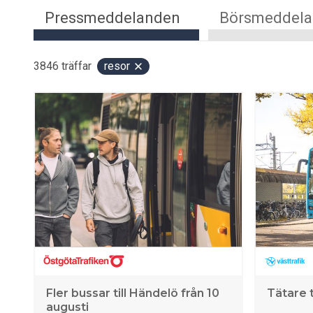
Pressmeddelanden
Börsmeddel
3846
träffar
resor
Fler bussar till Händelö från 10
Tätare t
augusti