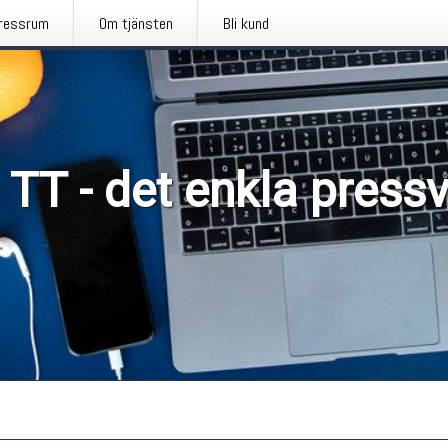
ressrum
Om tjänsten
Bli kund
 TT - det enkla press