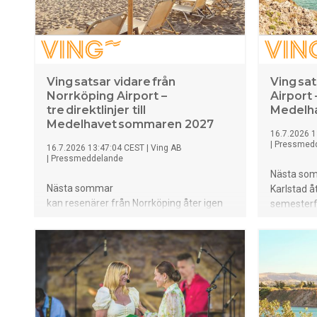
Ving satsar vidare från
Ving sat
Norrköping Airport –
Airport –
tre direktlinjer till
Medelh
Medelhavet sommaren 2027
16.7.2026 1
|
Pressmed
16.7.2026 13:47:04 CEST
|
Ving AB
|
Pressmeddelande
Nästa som
Nästa sommar
Karlstad å
kan resenärer från Norrköping åter igen
semesterfl
kliva ombord på semesterflyget direkt
från Karls
från Norrköping Airport. Ving har nu
försäljni
öppnat försäljningen av sommarens
direktchar
direktcharter till Cypern,
resmål som
Kreta och Rhodos – resmål som
från mysig
tillsammans erbjuder allt
klimat till
från mysiga restauranger och solsäkert
vänner.