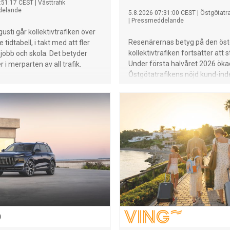
:51:17 CEST
|
Västtrafik
delande
5.8.2026 07:31:00 CEST
|
Östgötatra
|
Pressmeddelande
usti går kollektivtrafiken över
Resenärernas betyg på den ös
ie tidtabell, i takt med att fler
kollektivtrafiken fortsätter att 
l jobb och skola. Det betyder
Under första halvåret 2026 ök
r i merparten av all trafik.
Östgötatrafikens nöjd kund-inde
juni nåddes den högsta noteringe
med 78 procent nöjda kunder.