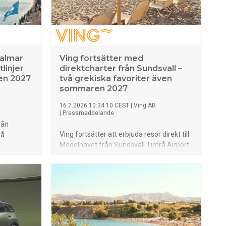
Kalmar
Ving fortsätter med
tlinjer
direktcharter från Sundsvall –
en 2027
två grekiska favoriter även
sommaren 2027
16.7.2026 10:34:10 CEST
|
Ving AB
|
Pressmeddelande
rån
Ving fortsätter att erbjuda resor direkt till
på
Medelhavet från Sundsvall Timrå Airport
även nästa sommar. När försäljningen för
 har nu
sommaren 2027 nu öppnar finns Rhodos
arens
och Kreta åter i programmet – två
grekiska semesteröar som även
 – tre
trafikeras från Sundsvall under
r allt
innevarande sommarsäsong.
kert
och hotell