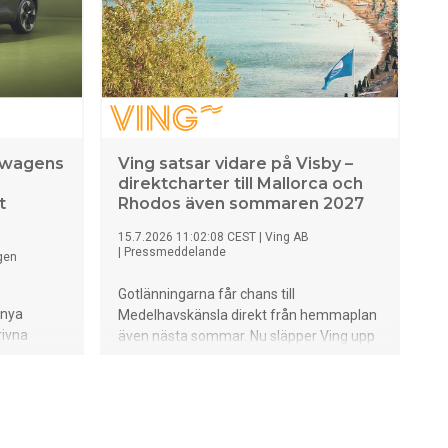
r.
kswagens
Ving satsar vidare på Visby –
direktcharter till Mallorca och
t
Rhodos även sommaren 2027
15.7.2026 11:02:08 CEST
|
Ving AB
|
Pressmeddelande
gen
Gotlänningarna får chans till
 nya
Medelhavskänsla direkt från hemmaplan
rivna
även nästa sommar. Nu släpper Ving upp
h kraftfull
försäljningen av direktcharter från Visby
assen och
Airport och fortsätter erbjuda de två
. De
populära semesteröarna – Mallorca och
går nu att
Rhodos. Precis som i år handlar det om
några enstaka avgångar under vår och