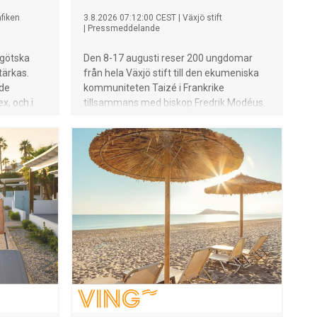
fiken
3.8.2026 07:12:00 CEST
|
Växjö stift
|
Pressmeddelande
tgötska
Den 8-17 augusti reser 200 ungdomar
stärkas.
från hela Växjö stift till den ekumeniska
ade
kommuniteten Taizé i Frankrike
x, och i
tillsammans med biskop Fredrik Modéus.
n hittills