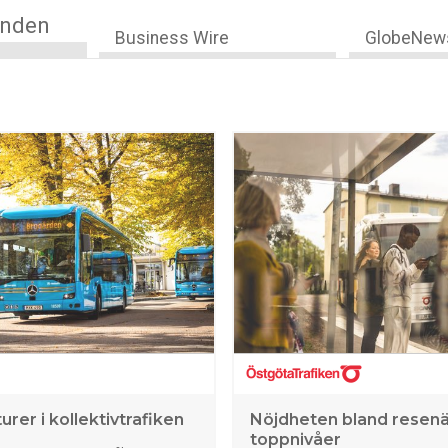
anden
Business Wire
GlobeNew
urer i kollektivtrafiken
Nöjdheten bland resenä
toppnivåer