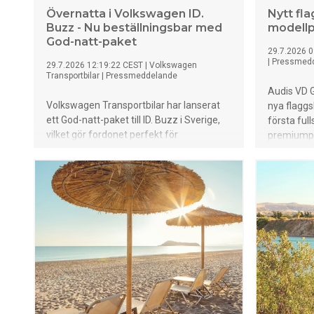
Övernatta i Volkswagen ID.
Nytt fl
Buzz - Nu beställningsbar med
modellp
God-natt-paket
29.7.2026 0
|
Pressmed
29.7.2026 12:19:22 CEST
|
Volkswagen
Transportbilar
|
Pressmeddelande
Audis VD G
Volkswagen Transportbilar har lanserat
nya flaggs
ett God-natt-paket till ID. Buzz i Sverige,
första full
vilket gör fordonet perfekt för
premiumpos
övernattningar året runt. Tillsammans
Audi Q9 i
med den senaste programvarans
premiummat
funktioner, som Vehicle-to-load och
andra rad
Overnight Mode, blir ID. Buzz ännu mer
understryk
mångsidig och användbar för spontana
nya flaggs
resor.
excellens
förarassis
panoramat
välvda dig
SUV hittill
utökar mä
strategisk