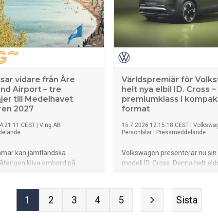
för både familjer, par och vänne
sar vidare från Åre
Världspremiär för Vol
nd Airport – tre
helt nya elbil ID. Cross −
njer till Medelhavet
premiumklass i kompak
en 2027
format
4:21:11 CEST
|
Ving AB
15.7.2026 12:15:18 CEST
|
Volkswa
delande
Personbilar
|
Pressmeddelande
mar kan jämtländska
Volkswagen presenterar nu sin
återigen kliva ombord på
modell ID. Cross. Denna helt eld
yget direkt från Åre Östersund
kompakt-SUV förenar stilfull oc
ing har nu öppnat försäljningen
design, teknik från premiumkl
ns direktcharter till Mallorca,
ett genomtänkt helhetskoncept
1
2
3
4
5
Sista
h Kreta – tre resmål som
första versionerna av ID. Cross 
s erbjuder allt från grekiska
beställa.