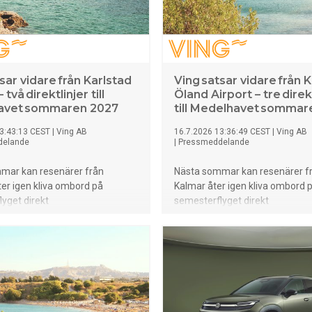
sar vidare från Karlstad
Ving satsar vidare från 
 två direktlinjer till
Öland Airport – tre direk
avet sommaren 2027
till Medelhavet sommar
3:43:13 CEST
|
Ving AB
16.7.2026 13:36:49 CEST
|
Ving AB
delande
|
Pressmeddelande
mar kan resenärer från
Nästa sommar kan resenärer f
ter igen kliva ombord på
Kalmar åter igen kliva ombord 
yget direkt
semesterflyget direkt
tad Airport. Ving har nu öppnat
från Kalmar Öland Airport. Ving
ngen av sommarens
öppnat försäljningen av somm
ter till Mallorca och Rhodos –
direktcharter
 tillsammans erbjuder allt
till Cypern, Mallorca och Rhodos
a restauranger och solsäkert
resmål som tillsammans erbjude
 hotell för både familjer, par och
från mysiga tavernor och solsä
klimat till mallorkinska badvikar 