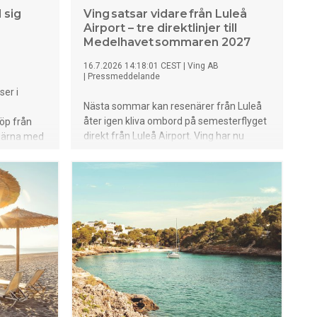
 sig
Ving satsar vidare från Luleå
Airport – tre direktlinjer till
Medelhavet sommaren 2027
16.7.2026 14:18:01 CEST
|
Ving AB
|
Pressmeddelande
ser i
Nästa sommar kan resenärer från Luleå
åter igen kliva ombord på semesterflyget
öp från
direkt från Luleå Airport. Ving har nu
 gärna med
öppnat försäljningen av sommarens
r” från
direktcharter till Cypern, Kreta och Rhodos
sk uppger
– resmål som tillsammans erbjuder allt
got från
från mysiga restauranger och solsäkert
ningar,
klimat till hotell för både familjer, par och
ampo,
vänner.
ande är det
en
a enligt
ondenter*.