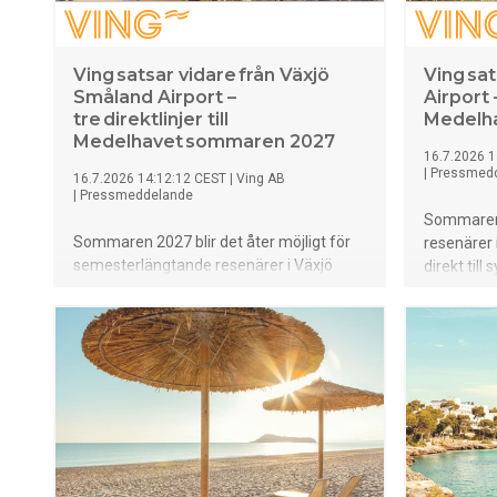
Audi Q9 k
köregensk
världsnyhe
Ving satsar vidare från Växjö
Ving sa
tredje gen
Småland Airport –
Airport –
OLED-baklj
tre direktlinjer till
Medelh
i andra ra
Medelhavet sommaren 2027
16.7.2026 1
förarassi
|
Pressmed
16.7.2026 14:12:12 CEST
|
Ving AB
körning sa
|
Pressmeddelande
panoramata
Sommaren
Sofistiker
Sommaren 2027 blir det åter möjligt för
resenärer 
fyrhjulsdr
semesterlängtande resenärer i Växjö
direkt till
drivlinor, 
med omnejd att flyga direkt till
hemmaflyg
Medelhavet från Växjö Småland Airport.
försäljni
Ving har öppnat försäljningen av nästa
från Umeå 
sommars charterprogram med direktflyg
Cypern, Kr
till Cypern, Kreta och Rhodos – tre
Medelhavsf
uppskattade resmål som bjuder på allt
långgrunda
från kristallklart badvatten och grekiska
atmosfär t
övärldar till hotell för både barnfamiljer,
familjer, p
par och kompisgäng.