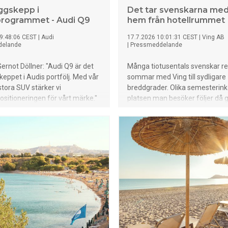
aggskepp i
Det tar svenskarna med
rogrammet - Audi Q9
hem från hotellrummet
9:48:06 CEST
|
Audi
17.7.2026 10:01:31 CEST
|
Ving AB
delande
|
Pressmeddelande
ernot Döllner: "Audi Q9 är det
Många tiotusentals svenskar re
keppet i Audis portfölj. Med vår
sommar med Ving till sydligare
stora SUV stärker vi
breddgrader. Olika semesterink
itioneringen för vårt märke."
platsen man besöker följer då
mponerar med
i resväskan och även ”souvenire
erial, individuella elsäten i
hotellrummet. Var femte sven
en och automatiska dörrar som
att de någon gång tagit med nå
er businessklass-känslan. Den
hotellrummet. Små reseförpack
keppsmodellen står för teknisk
även kallat ”minisar” med sch
: med omfattande
balsam och bodylotion och likn
tans, Audis största
som oftast packas ner, men äv
ak och världsnyheten med
kaffe/te, badtofflor och
itala OLED-bakljus Audis största
välkomstvin/mousserande. Dett
s har tilldelats siffran 9 och
en nyligen genomfört
rkets modellprogram
enkätundersökning från
t mot det övre segmentet. Nya
Ving resepanel med 6 598 resp