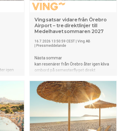
Ving satsar vidare från Örebro
Airport – tre direktlinjer till
Medelhavet sommaren 2027
16.7.2026 13:50:59 CEST
|
Ving AB
|
Pressmeddelande
Nästa sommar
kan resenärer från Örebro åter igen kliva
ter igen
ombord på semesterflyget direkt
 direkt
från Örebro Airport. Ving har nu öppnat
r nu
försäljningen av sommarens
arens
direktcharter till Cypern, Rhodos och
esmål som
Mallorca – resmål som tillsammans
uranger och
erbjuder allt från mysiga restauranger och
åde
solsäkert klimat till hotell för både
familjer, par och vänner.