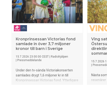
klimat till hotell för både familjer, par och
vänner.
Kronprinsessan Victorias fond
Ving sat
samlade in över 3,7 miljoner
Östersu
kronor till barn i Sverige
direktli
sommar
15.7.2026 23:00:00 CEST
|
Radiohjälpen
|
Pressmeddelande
15.7.2026 1
|
Pressmed
Under den tv-sända Victoriakonserten
Nästa som
samlades drygt 1,6 miljoner kr in till
resenärer 
Kronprinsessan Victorias fond. Ytterligare
semesterfl
2,1 miljoner kr har inkommit via
Airport. V
testamente. Insamlingen stöttar barn och
av sommare
unga med funktionsnedsättning i Sverige.
Rhodos oc
tillsamman