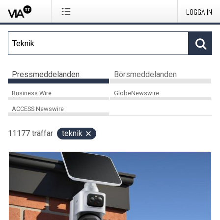
LOGGA IN
Pressmeddelanden
Börsmeddelanden
Business Wire
GlobeNewswire
ACCESS Newswire
11177
träffar
teknik