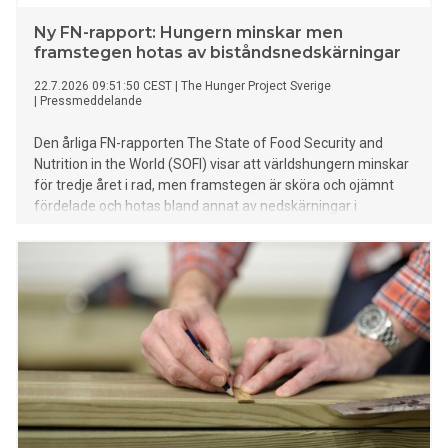
Ny FN-rapport: Hungern minskar men
framstegen hotas av biståndsnedskärningar
22.7.2026 09:51:50 CEST
|
The Hunger Project Sverige
|
Pressmeddelande
Den årliga FN-rapporten The State of Food Security and
Nutrition in the World (SOFI) visar att världshungern minskar
för tredje året i rad, men framstegen är sköra och ojämnt
fördelade och hotas bland annat av nedskärningar i
biståndet, konflikten i Mellanöstern och extremväder.