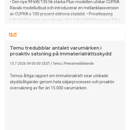
• Den nya 99 kW/135 hk starka Plus-modellen utökar CUPRA
Ravals modellutbud och introducerar en mellanklassversion
av CUPRA:s 100 procent eldrivna stadsbil. • Privatleasing
från 3195 kronor per månad. • Pris från 368 900 kronor. 3 års
nybilsgaranti, 3 års fri service och 3 års assistans ingår alltid
för svenska kunder. • Plus-varianten har ny
litiumjärnfosfatbatteriteknik (LFP) som ger upp till 300 km
räckvidd. • Förhöj CUPRA Raval Plus-upplevelsen ytterligare
Temu tredubblar antalet varumärken i
med tre uppgraderingspaket: EDGE, DRIVE och LIGHT &
proaktiv satsning på immaterialrättsskydd
SOUND.
15.7.2026 09:00:00 CEST
|
Temu
|
Pressmeddelande
Temus årliga rapport om immaterialrätt visar utökade
skyddsåtgärder genom hela säljarprocessen och proaktiv
övervakning av fler än 15 000 varumärken.