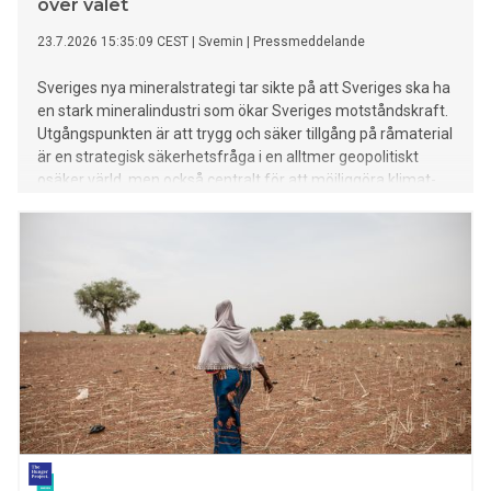
över valet
23.7.2026 15:35:09 CEST
|
Svemin
|
Pressmeddelande
Sveriges nya mineralstrategi tar sikte på att Sveriges ska ha
en stark mineralindustri som ökar Sveriges motståndskraft.
Utgångspunkten är att trygg och säker tillgång på råmaterial
är en strategisk säkerhetsfråga i en alltmer geopolitiskt
osäker värld, men också centralt för att möjliggöra klimat-
och energiomställning. – En välkommen mineralstrategi
med många viktiga delar för ett starkt Sverige, nu är det
avgörande att den tas vidare av nästa regering, säger Maria
Sunér, vd Svemin.