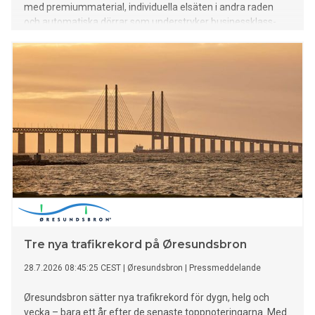
med premiummaterial, individuella elsäten i andra raden
och automatiska dörrar som understryker businessklass-
känslan. Den nya flaggskeppsmodellen står för teknisk
excellens: med omfattande förarassistans, Audis största
panoramatak och världsnyheten med välvda digitala OLED-
bakljus Audis största SUV hittills har tilldelats siffran 9 och
utökar märkets modellprogram strategiskt mot det övre
segmentet. Nya Audi Q9 kombinerar rymd, suveräna
köregenskaper och tekniska världsnyheter. Till
höjdpunkterna hör tredje generationens välvda digitala
OLED-bakljus, individuella elektriska säten i andra raden,
automatiska dörrar, adaptiv förarassistent plus med
handsfree-körning samt det största panoramataket1 hittills
i en Audi. Sofistikerad fjädring och quattro-fyrhjulsdrift,
tillsammans med effektiva drivlinor, garanterar pres
Tre nya trafikrekord på Øresundsbron
28.7.2026 08:45:25 CEST
|
Øresundsbron
|
Pressmeddelande
Øresundsbron sätter nya trafikrekord för dygn, helg och
vecka – bara ett år efter de senaste toppnoteringarna. Med