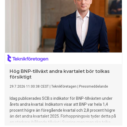
Hög BNP-tillväxt andra kvartalet bör tolkas
försiktigt
29.7.2026 11:00:38 CEST
|
Teknikföretagen
|
Pressmeddelande
Idag publicerades SCB:s indikator för BNP-tillväxten under
årets andra kvartal. Indikatorn visar att BNP var hela 1,4
procent högre än föregående kvartal och 2,8 procent högre
än det andra kvartalet 2025. Förhoppningsvis tyder detta på
en starkare ihållande tillväxt i Sverige men man ska tolka