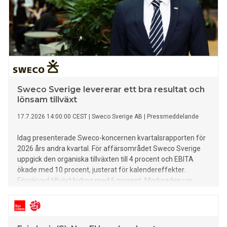
Sweco Sverige levererar ett bra resultat och
lönsam tillväxt
17.7.2026 14:00:00 CEST
|
Sweco Sverige AB
|
Pressmeddelande
Idag presenterade Sweco-koncernen kvartalsrapporten för
2026 års andra kvartal. För affärsområdet Sweco Sverige
uppgick den organiska tillväxten till 4 procent och EBITA
ökade med 10 procent, justerat för kalendereffekter.
Förvärvad tillväxt bidrog med 6 procent. Marknaden var
överlag stabil och i stort sett i linje med föregående kvartal.