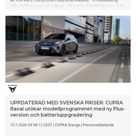
av CUPRA:s 100 procent eldrivna stadsbil. • Privatleasing
från 3195 kronor per månad. • Pris från 368 900 kronor. 3 års
nybilsgaranti, 3 års fri service och 3 års assistans ingår alltid
för svenska kunder. • Plus-varianten har ny
litiumjärnfosfatbatteriteknik (LFP) som ger upp till 300 km
räckvidd. • Förhöj CUPRA Raval Plus-upplevelsen ytterligare
med tre uppgraderingspaket: EDGE, DRIVE och LIGHT &
SOUND.
UPPDATERAD MED SVENSKA PRISER: CUPRA
Raval utökar modellprogrammet med ny Plus-
version och batteriuppgradering
15.7.2026 09:38:12 CEST
|
CUPRA Sverige
|
Pressmeddelande