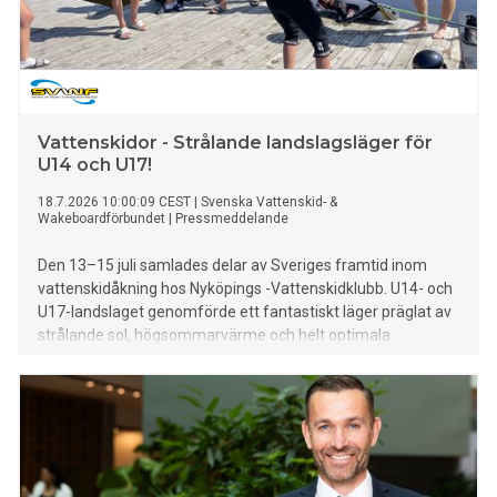
Vattenskidor - Strålande landslagsläger för
U14 och U17!
18.7.2026 10:00:09 CEST
|
Svenska Vattenskid- &
Wakeboardförbundet
|
Pressmeddelande
Den 13–15 juli samlades delar av Sveriges framtid inom
vattenskidåkning hos Nyköpings -Vattenskidklubb. U14- och
U17-landslaget genomförde ett fantastiskt läger präglat av
strålande sol, högsommarvärme och helt optimala
vindförhållanden på vattnet.