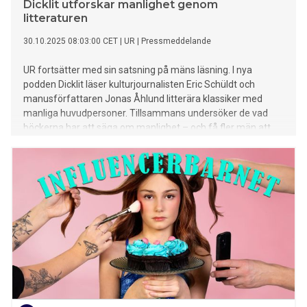
Dicklit utforskar manlighet genom
litteraturen
30.10.2025 08:03:00 CET
|
UR
|
Pressmeddelande
UR fortsätter med sin satsning på mäns läsning. I nya
podden Dicklit läser kulturjournalisten Eric Schüldt och
manusförfattaren Jonas Åhlund litterära klassiker med
manliga huvudpersoner. Tillsammans undersöker de vad
böckerna har att säga om manlighet – och få fler män att
hitta till litteraturen.