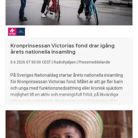
Kronprinsessan Victorias fond drar igång
årets nationella insamling
5.6.2026 07:00:00 CEST
|
Radiohjälpen
|
Pressmeddelande
På Sveriges Nationaldag startar årets nationella insamling
för Kronprinsessan Victorias fond. Målet är att ge fler barn
och unga med funktionsnedsättning eller kronisk sjukdom
möjlighet till en aktiv och meningsfull fritid, på likvärdiga
villkor som andra barn. Kronprinsessan Victoria besökte
detta år projektet Jag Kan Cykla.