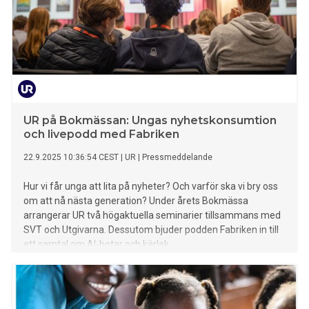
UR på Bokmässan: Ungas nyhetskonsumtion
och livepodd med Fabriken
22.9.2025 10:36:54 CEST
|
UR
|
Pressmeddelande
Hur vi får unga att lita på nyheter? Och varför ska vi bry oss
om att nå nästa generation? Under årets Bokmässa
arrangerar UR två högaktuella seminarier tillsammans med
SVT och Utgivarna. Dessutom bjuder podden Fabriken in till
ett samtal om AI-botar och kärlek.