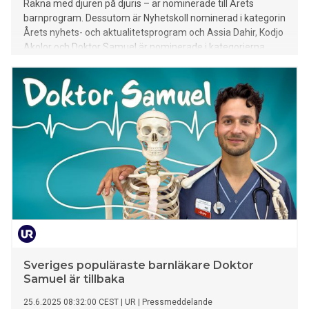
Räkna med djuren på djuris – är nominerade till Årets
barnprogram. Dessutom är Nyhetskoll nominerad i kategorin
Årets nyhets- och aktualitetsprogram och Assia Dahir, Kodjo
Akolor och Doktor Samuel är nominerade i kategorierna
Årets kvinnliga programledare, Årets manliga
programledare och Tittarnas favoritprogram.
Nomineringarna speglar UR:s starka engagemang för att
skapa lärorik, inkluderande och inspirerande produktioner
för barn och unga.
Sveriges populäraste barnläkare Doktor
Samuel är tillbaka
25.6.2025 08:32:00 CEST
|
UR
|
Pressmeddelande