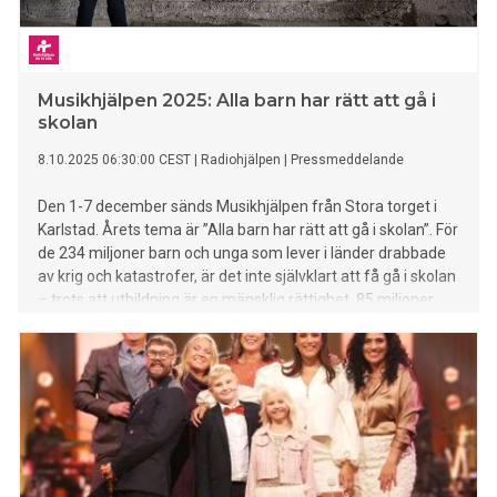
Musikhjälpen 2025: Alla barn har rätt att gå i
skolan
8.10.2025 06:30:00 CEST
|
Radiohjälpen
|
Pressmeddelande
Den 1-7 december sänds Musikhjälpen från Stora torget i
Karlstad. Årets tema är ”Alla barn har rätt att gå i skolan”. För
de 234 miljoner barn och unga som lever i länder drabbade
av krig och katastrofer, är det inte självklart att få gå i skolan
– trots att utbildning är en mänsklig rättighet. 85 miljoner
barn går inte i skolan alls.