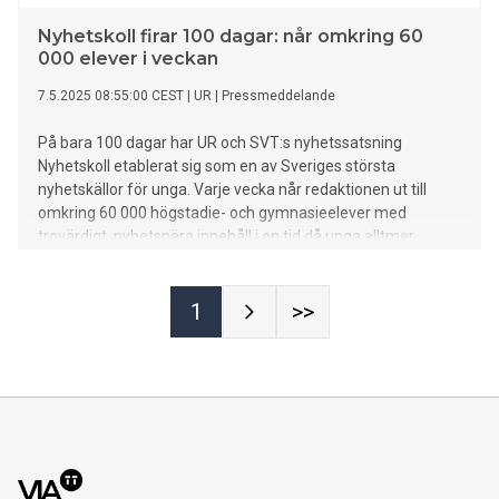
Nyhetskoll firar 100 dagar: når omkring 60
000 elever i veckan
7.5.2025 08:55:00 CEST
|
UR
|
Pressmeddelande
På bara 100 dagar har UR och SVT:s nyhetssatsning
Nyhetskoll etablerat sig som en av Sveriges största
nyhetskällor för unga. Varje vecka når redaktionen ut till
omkring 60 000 högstadie- och gymnasieelever med
trovärdigt, nyhetsnära innehåll i en tid då unga alltmer
undviker traditionella nyhetskanaler.
1
>>