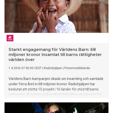
Starkt engagemang för Världens Barn: 68
miljoner kronor insamlat till barns rättigheter
världen över
1.4.2026 07:00:00 CEST
|
Radiohjälpen
|
Pressmeddelande
Världens Barn-kampanjen ökade sin insamling och samlade
under förra året in 68 miljoner kronor. Radiohjälpen har
beslutat att stötta 15 projekt i 16 länder för stöd till barns
rättigheter. Projekten bidrar till att förbättra situationen för
barn inom samtliga tre fokusområden för Världens Barn-
kampanjen: hälsa, skola och trygghet.