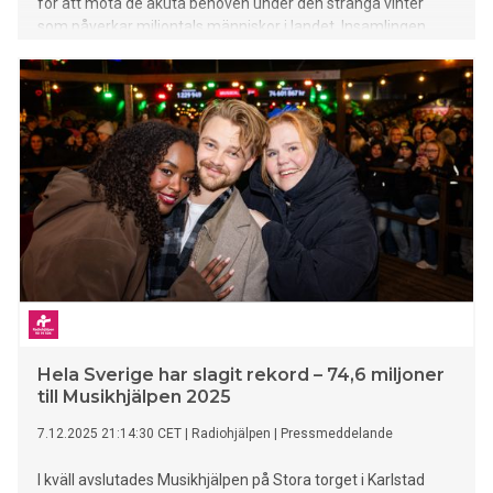
för att möta de akuta behoven under den stränga vinter
som påverkar miljontals människor i landet. Insamlingen
lyfts i SVT tisdag eftermiddag den 3 februari i Sverige Live,
där Radiohjälpens generalsekreterare Kristina
Henschen medverkar.
Hela Sverige har slagit rekord – 74,6 miljoner
till Musikhjälpen 2025
7.12.2025 21:14:30 CET
|
Radiohjälpen
|
Pressmeddelande
I kväll avslutades Musikhjälpen på Stora torget i Karlstad