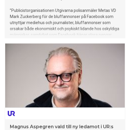
”Publicistorganisationen Utgivarna polisanmäler Metas VD
Mark Zuckerberg för de bluffannonser på Facebook som
utnyttjar mediehus och journalister, bluffannonser som
orsakar både ekonomiskt och psykiskt lidande hos oskyldiga
människor, samtidigt som Facebook tjänar stora pengar
genom att publicera bedrägerierna. Utgivarna – med SVT,
Sveriges Radio, UR, TV4, Sveriges Tidskrifter och
Tidningsutgivarna som huvudmän – har vid upprepade
tillfällen och vid möten med ansvariga på Facebook krävt att
bolaget vidtar åtgärder för att stoppa bluffannonserna. Men
så har inte skett.” Ovanstående står att läsa i
den debattartikel som publicerades i Svenska
Dagbladet (online) den 27 november. ”Det är
häpnadsväckande att ett av världens största och mest
lönsamma bolag tillåts fortsätta att förmedla kriminalitet
som drabbar oskyldiga människor hårt, utan att vidta
tillräckliga åtgärder för att stoppa den. Det är ett brott som
förtjänar en juridisk process. Därför polisanmäler vi Mark
Zuckerberg.” står de
Magnus Aspegren vald till ny ledamot i UR:s