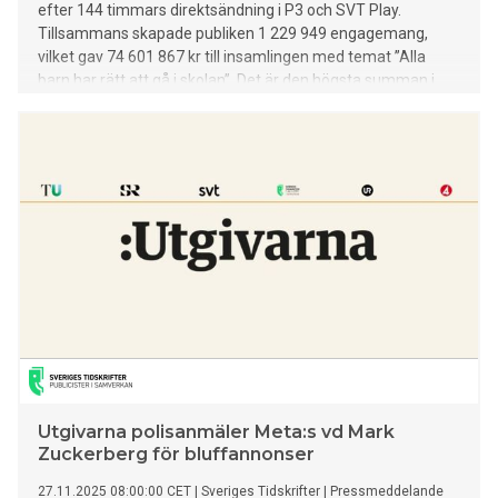
efter 144 timmars direktsändning i P3 och SVT Play.
Tillsammans skapade publiken 1 229 949 engagemang,
vilket gav 74 601 867 kr till insamlingen med temat ”Alla
barn har rätt att gå i skolan”. Det är den högsta summan i
Musikhjälpens historia.
Utgivarna polisanmäler Meta:s vd Mark
Zuckerberg för bluffannonser
27.11.2025 08:00:00 CET
|
Sveriges Tidskrifter
|
Pressmeddelande