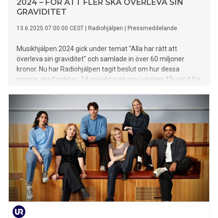
2024 – FÖR ATT FLER SKA ÖVERLEVA SIN
GRAVIDITET
13.6.2025 07:00:00 CEST
|
Radiohjälpen
|
Pressmeddelande
Musikhjälpen 2024 gick under temat "Alla har rätt att
överleva sin graviditet" och samlade in över 60 miljoner
kronor. Nu har Radiohjälpen tagit beslut om hur dessa
pengar ska fördelas. 14 projekt runt om i världen får stöd för
att fler människor som lever i de värsta humanitära kriserna
ska ha chans att överleva sin graviditet.