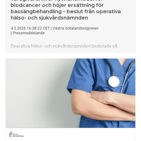
blodcancer och höjer ersättning för
bassängbehandling – beslut från operativa
hälso- och sjukvårdsnämnden
4.3.2026 16:38:22 CET
|
Västra Götalandsregionen
|
Pressmeddelande
Operativa hälso- och sjukvårdsnämnden beslutade på
sammanträdet 4 mars att häva avtalen med Läkarhus
Kyrkbyn och Hisingen vårdcentral samt Tandläkarhuset
Tidaholm om barn- och ungdomstandvård. På
sammanträdet beslutade nämnden även att införa ett nytt
läkemedel mot blodcancer samt fattade beslut om höjd
ersättning för bassängträning.