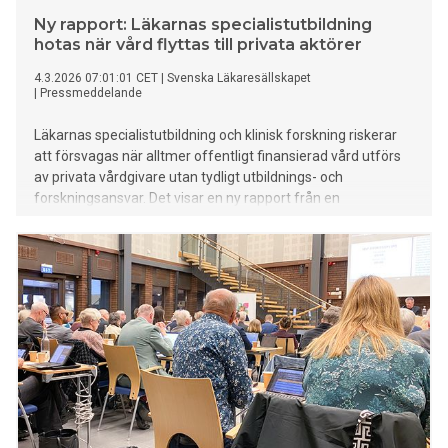
Ny rapport: Läkarnas specialistutbildning
hotas när vård flyttas till privata aktörer
4.3.2026 07:01:01 CET
|
Svenska Läkaresällskapet
|
Pressmeddelande
Läkarnas specialistutbildning och klinisk forskning riskerar
att försvagas när alltmer offentligt finansierad vård utförs
av privata vårdgivare utan tydligt utbildnings- och
forskningsansvar. Det visar en ny rapport från en
arbetsgrupp inom Svenska Läkaresällskapet (SLS), som
idag också publicerar en debattartikel i Dagens Medicin.
Under de senaste åren har en växande andel av den
specialiserade vården upphandlats eller lagts ut inom
vårdvalssystem. Rapporten ”ST & forskning – med en ökad
andel privata vårdgivare i svensk sjukvård” visar att stora
patientvolymer i dag finns på enheter där ST-utbildning inte
bedrivs i tillräcklig omfattning – eller där
utbildningsuppdraget saknar tydlig uppföljning. Samtidigt är
den nationella kontrollen av specialistutbildningens kvalitet
begränsad. Socialstyrelsen granskar inte utbildningsmiljöer i