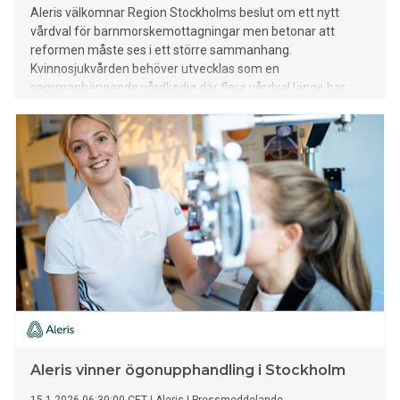
Aleris välkomnar Region Stockholms beslut om ett nytt
vårdval för barnmorskemottagningar men betonar att
reformen måste ses i ett större sammanhang.
Kvinnosjukvården behöver utvecklas som en
sammanhängande vårdkedja där flera vårdval länge har
varit underfinansierade.
Aleris vinner ögonupphandling i Stockholm