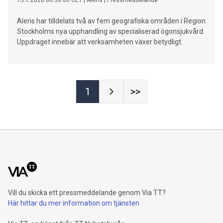
15.1.2026 06:30:00 CET
|
Aleris
|
Pressmeddelande
Aleris har tilldelats två av fem geografiska områden i Region
Stockholms nya upphandling av specialiserad ögonsjukvård.
Uppdraget innebär att verksamheten växer betydligt.
1
>>
Vill du skicka ett pressmeddelande genom Via TT?
Här hittar du mer information om tjänsten