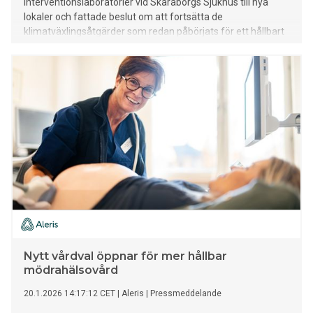
interventionslaboratorier vid Skaraborgs Sjukhus till nya
lokaler och fattade beslut om att fortsätta de
klimatväxlingsåtgärder som redan påbörjats för ett hållbart
resande och fossilfria transporter.
Nytt vårdval öppnar för mer hållbar
mödrahälsovård
20.1.2026 14:17:12 CET
|
Aleris
|
Pressmeddelande