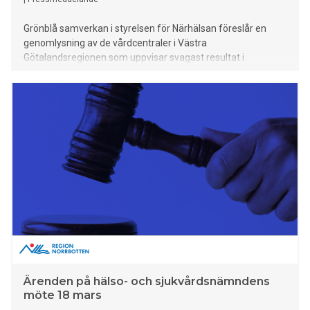
Grönblå samverkan i styrelsen för Närhälsan föreslår en
genomlysning av de vårdcentraler i Västra
Götalandsregionen som uppvisar svagast resultat i
patientnöjdhet, tillgänglighet och medicinska
kvalitetsindikatorer. I ett initiativärende föreslår Grönblå att
primärvårdsdirektören får i uppdrag att analysera de tio
vårdcentraler i regionens egen regi som uppvisar lägst
resultat och redovisa hur dessa verksamheter lever upp till
kvalitet, tillgänglighet, ekonomiska förutsättningar samt
efterlevnad av gällande regelverk och avtalskrav.
Ärenden på hälso- och sjukvårdsnämndens
möte 18 mars