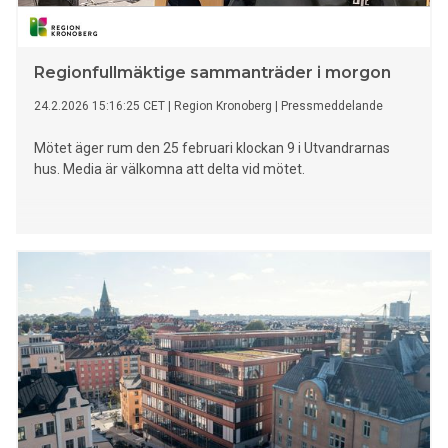
förväg och sanktioner saknas vid brister. – Vi ser en
utveckling där patienter och vård flyttas, men
utbildningsansvaret inte alltid följer med. Det risker
Regionfullmäktige sammanträder i morgon
24.2.2026 15:16:25 CET
|
Region Kronoberg
|
Pressmeddelande
Mötet äger rum den 25 februari klockan 9 i Utvandrarnas
hus. Media är välkomna att delta vid mötet.