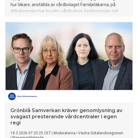
hur läkare, anställda av vårdbolaget Familjeläkarna, på
äldreboenden har brustit i vårdrutiner, bedömningar och
patientsäkerhet.
Grönblå Samverkan kräver genomlysning av
svagast presterande vårdcentraler i egen
regi
18.3.2026 07:25:25 CET
|
Moderaterna i Västra Götalandsregionen
|
Pressmeddelande