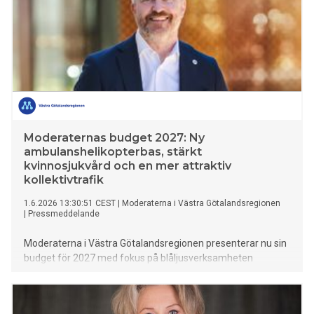
Moderaternas budget 2027: Ny
ambulanshelikopterbas, stärkt
kvinnosjukvård och en mer attraktiv
kollektivtrafik
1.6.2026 13:30:51 CEST
|
Moderaterna i Västra Götalandsregionen
|
Pressmeddelande
Moderaterna i Västra Götalandsregionen presenterar nu sin
budget för 2027 med fokus på blåljusverksamheten
för ökad trygghet, kortare
vårdköer, en tillgänglig och trygg vård inom barn- och
ungdomspsykiatrin, stärkt kvinnosjukvård och