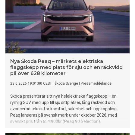
Nya Škoda Peaq – märkets elektriska
flaggskepp med plats för sju och en räckvidd
på över 628 kilometer
23.6.2026 19:01:00 CEST
|
Škoda Sverige
|
Pressmeddelande
Škoda presenterar sitt nya helelektriska flaggskepp – en
rymlig SUV med upp till sju sittplatser, lång räckvidd och
avancerad teknik för komfort, säkerhet och uppkoppling.
Peaq lanseras på svensk mark under oktober 2026, med
svenskt pris från 654.900kr (Peaq 90 Selection).