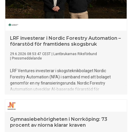
LRF investerar i Nordic Forestry Automation –
förarstöd för framtidens skogsbruk
29.6.2026 08:53:47 CEST
|
Lantbrukarnas Riksförbund
|
Pressmeddelande
LRF Ventures investerar i skogsteknikbolaget Nordic
Forestry Automation (NFA) i samband med att bolaget
genomför en ny finansieringsrunda. Nordic Forestry
Automation utvecklar AI-baserade förarstöd för
skogsmaskiner. Investeringen ska bidra till att accelerera
utvecklingen av avancerade förarstöd och nästa generation
delautonoma skogsmaskiner som kan stärka produktivitet,
precision och lönsamhet i skogsbruket.
Gymnasiebehörigheten i Norrköping: 73
procent av niorna klarar kraven