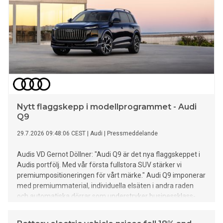
Nytt flaggskepp i modellprogrammet - Audi
Q9
29.7.2026 09:48:06 CEST
|
Audi
|
Pressmeddelande
Audis VD Gernot Döllner: "Audi Q9 är det nya flaggskeppet i
Audis portfölj. Med vår första fullstora SUV stärker vi
premiumpositioneringen för vårt märke." Audi Q9 imponerar
med premiummaterial, individuella elsäten i andra raden
och automatiska dörrar som understryker businessklass-
känslan. Den nya flaggskeppsmodellen står för teknisk
excellens: med omfattande förarassistans, Audis största