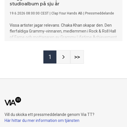
studioalbum på sju år
19.6.2026 08:00:00 CEST
|
Clap Your Hands AB
|
Pressmeddelande
Vissa artister jagar relevans. Chaka Khan skapar den. Den
flerfaldiga Grammy-vinnaren, medlemmen i Rock & Roll Hall
of Fame och mottagaren av Grammy Lifetime Achievement
Award 2026 är tillbaka med sitt första studioalbum på över
sju år. Den 18 september släpps CHAKZILLA (EarthSong
Records/BMG) – ett djärvt, nytt kapitel i hennes
1
>>
legendariska karriär.
Vill du skicka ett pressmeddelande genom Via TT?
Här hittar du mer information om tjänsten