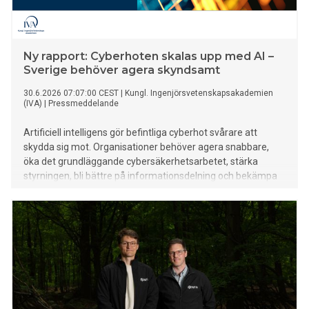
Ny rapport: Cyberhoten skalas upp med AI –
Sverige behöver agera skyndsamt
30.6.2026 07:07:00 CEST
|
Kungl. Ingenjörsvetenskapsakademien
(IVA)
|
Pressmeddelande
Artificiell intelligens gör befintliga cyberhot svårare att
skydda sig mot. Organisationer behöver agera snabbare,
öka det grundläggande cybersäkerhetsarbetet, stärka
styrningen, bli bättre på informationsdelning och bekämpa
AI med AI. Det är slutsatserna i en ny rapport från Kungl.
Ingenjörsvetenskapsakademien (IVA). Rapporten fokuserar
på vad som behöver göras de kommande tolv månaderna.