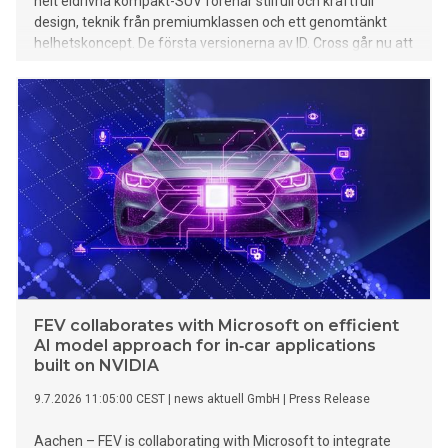
helt eldrivna kompakt-SUV förenar stilfull och kraftfull
design, teknik från premiumklassen och ett genomtänkt
helhetskoncept. De första versionerna av ID. Cross går nu att
beställa.
FEV collaborates with Microsoft on efficient
AI model approach for in‑car applications
built on NVIDIA
9.7.2026 11:05:00 CEST
|
news aktuell GmbH
|
Press Release
Aachen – FEV is collaborating with Microsoft to integrate