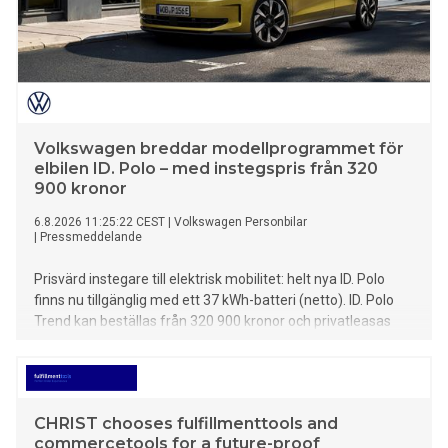
Volkswagen breddar modellprogrammet för
elbilen ID. Polo – med instegspris från 320
900 kronor
6.8.2026 11:25:22 CEST
|
Volkswagen Personbilar
|
Pressmeddelande
Prisvärd instegare till elektrisk mobilitet: helt nya ID. Polo
finns nu tillgänglig med ett 37 kWh-batteri (netto). ID. Polo
Trend kan beställas från 320 900 kronor och privatleasas
från 3 395 kronor/månad. 37 kWh-batteriet finns även
tillgänglig för utrustningsnivåerna Life och Style.
Effektnivåerna är 85 kW/116 hk respektive 99 kW/135 hk.
CHRIST chooses fulfillmenttools and
commercetools for a future-proof