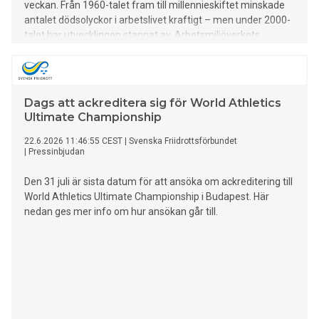
veckan. Från 1960-talet fram till millennieskiftet minskade
antalet dödsolyckor i arbetslivet kraftigt – men under 2000-
talet har utvecklingen stannat av. Arbetsmiljöverkets
utredningar visar att de flesta dödsolyckor hade kunnat
förebyggas med rätt skyddsåtgärder.
Dags att ackreditera sig för World Athletics
Ultimate Championship
22.6.2026 11:46:55 CEST
|
Svenska Friidrottsförbundet
|
Pressinbjudan
Den 31 juli är sista datum för att ansöka om ackreditering till
World Athletics Ultimate Championship i Budapest. Här
nedan ges mer info om hur ansökan går till.