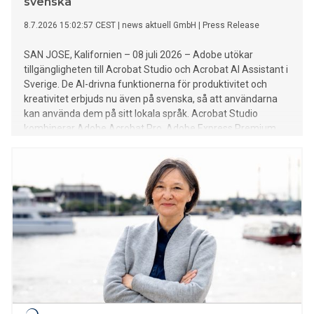
svenska
8.7.2026 15:02:57 CEST
|
news aktuell GmbH
|
Press Release
SAN JOSE, Kalifornien – 08 juli 2026 – Adobe utökar
tillgängligheten till Acrobat Studio och Acrobat AI Assistant i
Sverige. De AI-drivna funktionerna för produktivitet och
kreativitet erbjuds nu även på svenska, så att användarna
kan använda dem på sitt lokala språk. Acrobat Studio
kombinerar Adobe Acrobat Pro, Adobe Express Premium
och intelligenta AI-assistenter. Acrobat AI Wizard erbjuds
dessutom som ett separat tillägg för alla Adobe Acrobat-
produkter (Acrobat Reader, Acrobat Standard och Acrobat
Pro) – ett flexibelt alternativ för alla som vill använda AI-
drivna funktioner endast när de arbetar med dokument.
Båda dessa erbjudanden gör det möjligt för användare att
snabbare komma åt information i PDF-filer och Office-
dokument, skapa innehåll och effektivisera arbetsflöden.
Acrobat Studio och Acrobat AI Assistant är en viktig
milstolpe i vidareutvecklingen av PDF, som har etablerat sig
över hela världen som standardformatet för viktiga
dokument sedan Adobes lansering år 1993. Acrob