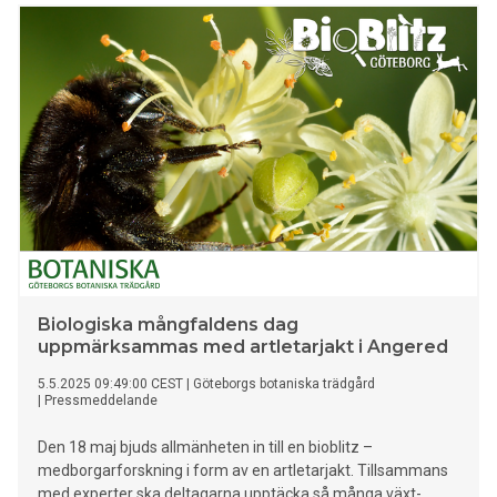
Biologiska mångfaldens dag
uppmärksammas med artletarjakt i Angered
5.5.2025 09:49:00 CEST
|
Göteborgs botaniska trädgård
|
Pressmeddelande
Den 18 maj bjuds allmänheten in till en bioblitz –
medborgarforskning i form av en artletarjakt. Tillsammans
med experter ska deltagarna upptäcka så många växt-,