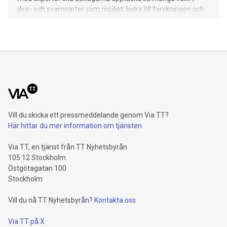
djur- och svamparter som möjligt, bidra till forskningen och
samtidigt få upp ögonen för den biologiska mångfalden.
Vill du skicka ett pressmeddelande genom Via TT?
Här hittar du mer information om tjänsten
Via TT, en tjänst från TT Nyhetsbyrån
105 12 Stockholm
Östgötagatan 100
Stockholm
Vill du nå TT Nyhetsbyrån?
Kontakta oss
Via TT på X