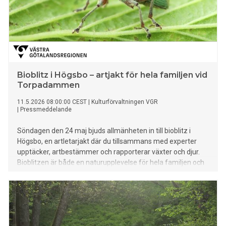
Bioblitz i Högsbo – artjakt för hela familjen vid
Torpadammen
11.5.2026 08:00:00 CEST
|
Kulturförvaltningen VGR
|
Pressmeddelande
Söndagen den 24 maj bjuds allmänheten in till bioblitz i
Högsbo, en artletarjakt där du tillsammans med experter
upptäcker, artbestämmer och rapporterar växter och djur.
Bioblitzen är både en naturupplevelse för hela familjen och
en form av medborgarforskning som bidrar till ökad
kunskap om biologisk mångfald.