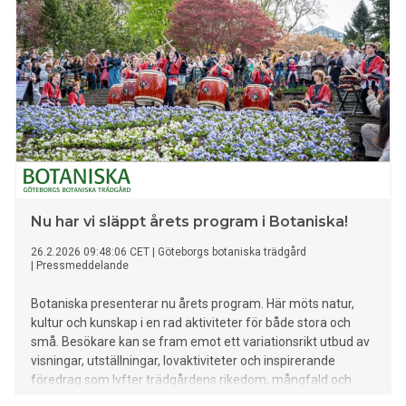
Nu har vi släppt årets program i Botaniska!
26.2.2026 09:48:06 CET
|
Göteborgs botaniska trädgård
|
Pressmeddelande
Botaniska presenterar nu årets program. Här möts natur,
kultur och kunskap i en rad aktiviteter för både stora och
små. Besökare kan se fram emot ett variationsrikt utbud av
visningar, utställningar, lovaktiviteter och inspirerande
föredrag som lyfter trädgårdens rikedom, mångfald och
forskning.