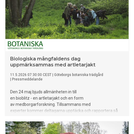
Biologiska mångfaldens dag
uppmärksammas med artletarjakt
11.5.2026 07:30:00 CEST
|
Göteborgs botaniska trädgård
|
Pressmeddelande
Den 24 maj bjuds allmänheten in till
en bioblitz - en artletarjakt och en form
av medborgarforskning. Tillsammans med
experter kommer deltagarna upptäcka och rapportera så
många arter som möjligt och på så vis bidra till forskning
samtidigt som de får upp ögonen för arter runt omkring oss.