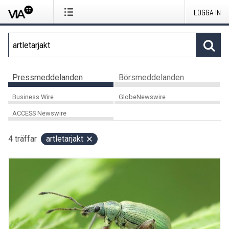
LOGGA IN
Pressmeddelanden
Börsmeddelanden
Business Wire
GlobeNewswire
ACCESS Newswire
4
träffar
artletarjakt