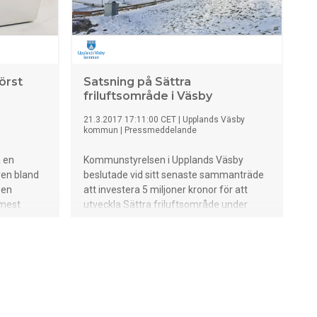
örst
Satsning på Sättra
friluftsområde i Väsby
21.3.2017 17:11:00 CET
|
Upplands Väsby
kommun
|
Pressmeddelande
a en
Kommunstyrelsen i Upplands Väsby
ven bland
beslutade vid sitt senaste sammanträde
 en
att investera 5 miljoner kronor för att
 mest
utveckla Sättra friluftsområde under
ti månad
2017. – Väsby har hög byggtakt och
 gå
snabb befolkningsökning. När vi nu blir fler
inns med
är det viktigt att vi fortsätter att satsa på
opularitet.
att utveckla möjligheterna till bra fritids-
, hälsa och
och rekreationsaktiviteter för
kommunens invånare och alla andra som
n chock då
vill uppleva Väsby, säger