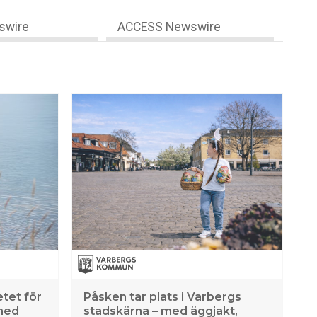
swire
ACCESS Newswire
tet för
Påsken tar plats i Varbergs
med
stadskärna – med äggjakt,