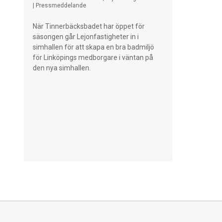
|
Pressmeddelande
finns för barn då din uppmärksamhet
000 platser
försvinner från barnet till telefonen. Lägg
att rädda m
När Tinnerbäcksbadet har öppet för
ifrån dig telefonen och håll dig på
förhoppnin
säsongen går Lejonfastigheter in i
gripavstånd f
simhallen för att skapa en bra badmiljö
för Linköpings medborgare i väntan på
den nya simhallen.