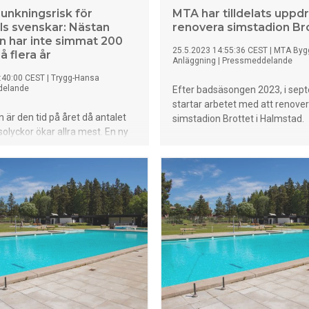
unkningsrisk för
MTA har tilldelats uppdr
als svenskar: Nästan
renovera simstadion Br
n har inte simmat 200
25.5.2023 14:55:36 CEST
|
MTA Byg
 flera år
Anläggning
|
Pressmeddelande
:40:00 CEST
|
Trygg-Hansa
delande
Efter badsäsongen 2023, i sep
startar arbetet med att renove
r den tid på året då antalet
simstadion Brottet i Halmstad.
olyckor ökar allra mest. En ny
ng från Trygg-Hansa visar att
a överskattar sin simförmåga.
o tror sig klara att simma 200
av dessa har fyra av tio har
at 200 meter de senaste tre
ör uppmanar Trygga-Hansa till
ningen” i sommar. I den nya
ingen som Novus gjort på
av Trygg-Hansa framkommer
la 83 procent är övertygade om
n simma 200 meter. Samtidigt
v tio av dessa inte har simmat