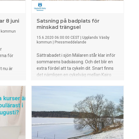
r 8 juni
Satsning på badplats för
minskad trängsel
s kommun
15.6.2020 06:00:00 CEST
|
Upplands Väsby
kommun
|
Pressmeddelande
r
Sättrabadet i sjön Mälaren står klar inför
rna för
sommarens badsäsong. Och det blir en
extra fördel att ta cykeln dit. Snart finns
t nu är
det nämligen en cykelväg mellan Kairo
och Sättra.