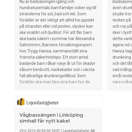
vind. Mätdatan samlas in med hjälp av IoT
Nu är badsäsongen igång och
Badsäsong
och sensorer och informationen
hundratusentals barnfamiljer söker sig till
även drunk
redovisas löpande på hemsidan och i vår
stränderna för sol, bad och lek. Som
studie tro
app. IoT, Internet of Things, är ett
förälder är det viktigt att alltid ha uppsikt
tecken på 
samlingsbegrepp där sensorer mäter
på stranden eller vid poolen, olyckor kan
och rop på 
eller känner av data och uppkoppling gör
ske snabbt och ljudlöst. För att fler barn
sker i tys
att informationen kan skickas vidare och
ska bada säkert i sommar har Alexandra
detta vanl
sammanställas. Henrik som är
Gahnström, Barnens försäkringsexpert
agera vid 
projektledare för IoT öppnar för
hos Trygg-Hansa, sammanställt sina
Hansa tagi
möjligheten för lokala företag att höra av
främsta säkerhetstips. Ett stort antal
drunkning
sig med idéer på fler projekt som C4
badande barn råkar varje år ut för skador
och det låt
Energi kan ta sig an kopplat till sensorer
såsom benbrott, nackskador och i värsta
vad många 
och mätdata. - Det finns många
fall allvarliga drunkningstillbud. Som
små rörels
möjligheter k
förälder ska man lära sina barn hur de
vara svåra
badar säkert, men framförallt ska man
upptäcka o
hålla uppsikt över barnen. Drunkning, som
uppmärksa
är den vanligaste dödsolyckan bland barn
hur en verk
1-6 år, kan vara väldigt svårt att upptäcka
Trygg-Han
om man inte är uppmärksam då det ofta
Drowning”,
Vågbassängen i Linköping
går fort och sker i tystnad. - Din
drunkning.
simhall får nytt kakel
mobiltelefon kan på stranden, precis som
film utan d
29.6.2016 00:00:00 CEST
|
Lejonfastigheter AB
i trafiken, vara bland det farligaste som
tysthet. T