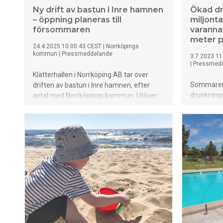
Ny drift av bastun i Inre hamnen
Ökad dr
– öppning planeras till
miljont
försommaren
varanna
meter på
24.4.2025 10:00:43 CEST
|
Norrköpings
kommun
|
Pressmeddelande
3.7.2023 11
|
Pressmed
Klätterhallen i Norrköping AB tar över
Sommaren ä
driften av bastun i Inre hamnen, efter
drunknings
avtal med Norrköpings kommun. Utöver
undersökni
bastun kommer de också att sköta
svenskarn
kiosken vid bad- och bryggområdet.
Åtta av ti
meter men 
inte simm
åren. Därf
”Badbesikt
undersökn
uppdrag 
det att he
att de ka
som fyra a