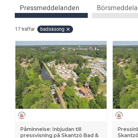
Pressmeddelanden
Börsmeddel
17
träffar
badsäsong
Påminnelse: Inbjudan till
Pressin
pressvisning på Skantzö Bad &
Skantzö