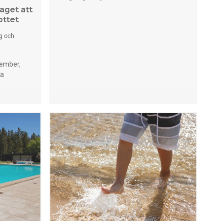
aget att
ottet
g och
tember,
ra