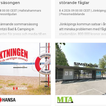
säsongen
störande fåglar
8:00:00 CEST
|
Hallstahammars
8.4.2026 09:00:00 CEST
|
Jönköpin
ressinbjudan
|
Pressmeddelande
spännande sommarsäsong
Jönköpings kommun satsar i år
antzö Bad & Camping in
att minska problemen med fågl
nter för press och media till en
stadsmiljön. 800 000 kronor avsä
ng torsdagen den 21 maj kl.
förebyggande arbete och städn
00.
skötsel av bland annat badsträ
Under april till oktober arbetar 
medarbetare heltid med insats
bland annat genom att störa f
grön laser.