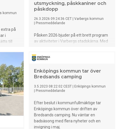
utsmyckning, påskkaniner och
påskdopp
gs kommun
26.3.2026 09:24:36 CET
|
Varbergs kommun
|
Pressmeddelande
 extra på
Påsken 2026 bjuder på ett brett program
ar i
av aktiviteter i Varbergs stadskärna. Med
tts till
rekordstor äggjakt, vandrande
ing och
påskkaniner, traditionsenligt påskdopp,
nder.
påskeld och ny påskutsmyckning skapas
en
en levande stadsmiljö för både invånare
erna,
Enköpings kommun tar över
och besökare.
åglar med
Bredsands camping
3.5.2023 08:22:02 CEST
|
Enköpings kommun
|
Pressmeddelande
Efter beslut i kommunfullmäktige tar
Enköpings kommun över driften av
Bredsands camping. Nu väntar en
badsäsong med flera nyheter och en
invigning i maj.