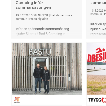
Camping inför
sommar
sommarsäsongen
13.5.2026 0
kommun
|
P
19.5.2026 15:50:48 CEST
|
Hallstahammars
kommun
|
Pressinbjudan
Inför en 
Inför en spännande sommarsäsong
bjuder Sk
bjuder Skantzö Bad & Camping in
representa
representanter för press och media till en
pressvisni
pressvisning torsdagen den 21 maj kl.
11.00–12.
11.00–12.00.