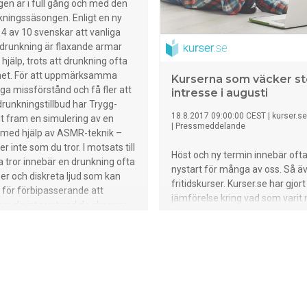
en är i full gång och med den
ningssäsongen. Enligt en ny
r 4 av 10 svenskar att vanliga
drunkning är flaxande armar
hjälp, trots att drunkning ofta
thet. För att uppmärksamma
Kurserna som väcker st
iga missförstånd och få fler att
intresse i augusti
drunkningstillbud har Trygg-
18.8.2017 09:00:00 CEST
|
kurser.se
t fram en simulering av en
|
Pressmeddelande
 med hjälp av ASMR-teknik –
er inte som du tror. I motsats till
Höst och ny termin innebär oft
tror innebär en drunkning ofta
nystart för många av oss. Så ä
er och diskreta ljud som kan
fritidskurser. Kurser.se har gjort
 för förbipasserande att
jämförelse kring vad som varit
m de inte vet vad de ska vara
populärt att söka efter i augus
mma på. För att fler ska veta
under de senaste tre åren.* Att
lig drunkning ofta går till har
självförsvarskurs för kvinnor f
sa tagit fram ”The Sound of
varje år och har stigit mycket i p
 ett ljudspår av en simulerad
Utbildning och kurser inom kost
 – Att drunkna är inte som på
kropp lockar också. Något som
et går ofta fort och kan ske i
kanske inte kommer som någo
rygg-Hansas livbojar finns på 80