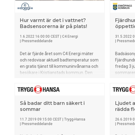
så långt på
med andra
överskatta
Hur varmt är det i vattnet?
Fjärdhu
badsäsonge
Badsensorerna är på plats!
öppetti
Simkunnigh
allt när d
1.6.2022 16:00:00 CEST
|
C4 Energi
31.5.2022 0
|
Pressmeddelande
|
Pressmed
eller hav. 
söka oss t
Det är fjärde året som C4 Energi mäter
Badsäsong
det orovä
och redovisar aktuell badtemperatur som
Fjärdhund
200 meter
en gratis tjänst till kommuninvånarna och
fredag 3 j
svenskar h
besökare i Kristianstads kommun. Den
sommaren f
vilket ökar
populära tjänsten hade över 100 000
klockan 1
besök förra badsäsongen. I år kommer
man mäta badtemperaturen i Äspet,
Balsby, Kiaby, Ivö, Landön och Täppet!
Så badar ditt barn säkert i
Ljudet 
Sensorn för Landön kommer att aktiveras
sommar
rädda fle
i mitten på juni. På C4 Energis hemsida
kan man nu inte bara se vilka badplatser
11.7.2019 09:15:00 CEST
|
Trygg-Hansa
26.6.2019 0
vi mäter temperaturen vid utan också se
|
Pressmeddelande
|
Pressmed
tidigare mätdata, väder, nederbörd och