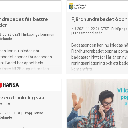
 tre år eller längre. Det finns
 ord en hel del svenskar som
r sin förmåga när
ndrabadet får bättre
Fjärdhundrabadet öppna
n nu drar i gång. –
der
et är en färskvara, framför
4.6.2021 11:22:36 CEST
|
Enköping
|
Pressmeddelande
et handlar om simning i sjöar
9:00:32 CEST
|
Enköpings kommun
delande
Trots att vi svenskar älskar att
Badsäsongen kan nu inledas nä
ill stränder och badplatser är
en kan nu inledas när
Fjärdhundrabadet öppnar porta
ckande att så pass få simmar
rabadet öppnar för säsongen
badgäster. Nytt för i år är en ny
 med jämna mellanrum. Många
uni. Badet har öppet hela
reningsanläggning och att bade
ar en övertro på sin förmåga
ram till 28 augusti mellan
kontantfritt.
 risken för drunkningstillbud i
0–18.
av en drunkning ska
r liv
7:57:00 CEST
|
Trygg-Hansa
delande