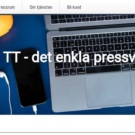
ressrum
Om tjänsten
Bli kund
 TT - det enkla press