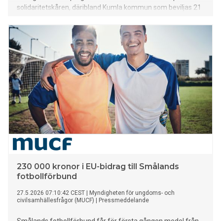
solidaritetskåren, däribland Kumla kommun som beviljas 21
064 euro inom DiscoverEU:s inkluderingsinsats för projektet
Pathfinder.
230 000 kronor i EU-bidrag till Smålands
fotbollförbund
27.5.2026 07:10:42 CEST
|
Myndigheten för ungdoms- och
civilsamhällesfrågor (MUCF)
|
Pressmeddelande