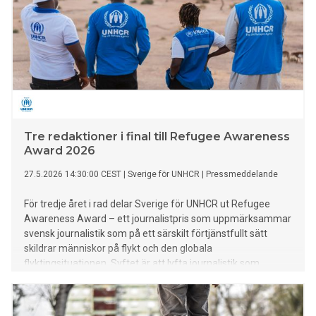
Tre redaktioner i final till Refugee Awareness
Award 2026
27.5.2026 14:30:00 CEST
|
Sverige för UNHCR
|
Pressmeddelande
För tredje året i rad delar Sverige för UNHCR ut Refugee
Awareness Award – ett journalistpris som uppmärksammar
svensk journalistik som på ett särskilt förtjänstfullt sätt
skildrar människor på flykt och den globala
flyktingsituationen. Syftet är att lyfta journalistik som
fördjupar förståelsen för en av vår tids största humanitära
frågor och ger plats åt människorna bakom statistiken.