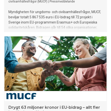
civilsamhällesfrågor (MUCF)
|
Pressmeddelande
Myndigheten för ungdoms- och civilsamhällesfrågor, MUCF,
beviljar totalt 5 867 535 euro i EU-bidrag till 72 projekt i
Sverige inom EU-programmen Erasmus+ och Europeiska
solidaritetskåren. Bidragen går till 54 olika organisationer,
däribland Earthbound Ecovillage i Lessebo, som beviljas 10
620 euro för solidaritetsprojektet ”Localised Biodiversity
Plan”.
Drygt 63 miljoner kronor i EU-bidrag – allt fler