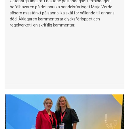
Göteborgs tingsrätt häktade på söndagseftermiddagen
befälhavaren på det norska handelsfartyget Misje Verde
såsom misstänkt på sannolika skäl för vållande till annans
död. Åklagaren kommenterar olycksförloppet och
regelverket i en skriftlig kommentar.