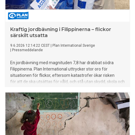
Kraftig jordbävning i Filippinerna – flickor
särskilt utsatta
9.6.2026 12:14:22 CEST
|
Plan International Sverige
|
Pressmeddelande
En jordbävning med magnituden 7,8 har drabbat södra
Filippinerna. Plan International uttrycker stor oro för
situationen för flickor, eftersom katastrofer ökar risken
för att de ska utsättas för våld, och stå utan skydd, skola och
andra grundläggande samhällsfunktioner.