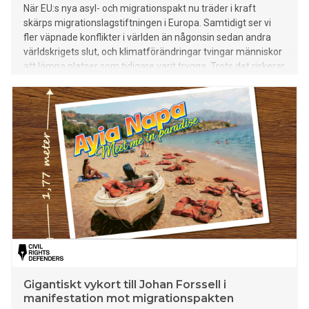
När EU:s nya asyl- och migrationspakt nu träder i kraft
skärps migrationslagstiftningen i Europa. Samtidigt ser vi
fler väpnade konflikter i världen än någonsin sedan andra
världskrigets slut, och klimatförändringar tvingar människor
att lämna platser som tidigare varit trygga. Trots det riskerar
människor på flykt att mötas av mer kontroll och svårare
vägar till skydd.
Gigantiskt vykort till Johan Forssell i
manifestation mot migrationspakten