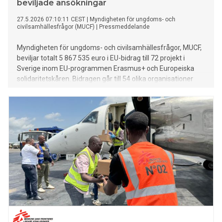
beviljade ansökningar
27.5.2026 07:10:11 CEST
|
Myndigheten för ungdoms- och
civilsamhällesfrågor (MUCF)
|
Pressmeddelande
Myndigheten för ungdoms- och civilsamhällesfrågor, MUCF,
beviljar totalt 5 867 535 euro i EU-bidrag till 72 projekt i
Sverige inom EU-programmen Erasmus+ och Europeiska
solidaritetskåren. Bidragen går till 54 olika organisationer
och ska stärka ungas delaktighet, inkludering och
möjligheter till internationellt utbyte.