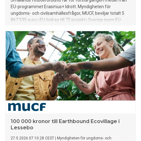
Smålands fotbollförbund får för första gången medel från
EU-programmet Erasmus+ Idrott. Myndigheten för
ungdoms- och civilsamhällesfrågor, MUCF, beviljar totalt 5
867 535 euro i EU-bidrag till 72 projekt i Sverige inom EU-
programmen Erasmus+ och Europeiska solidaritetskåren.
Smålands fotbollförbund beviljas 21 130 euro för projektet
Mobility for Grassroots Coach Educators – Observation,
Participation and Transfer.
100 000 kronor till Earthbound Ecovillage i
Lessebo
27.5.2026 07:10:28 CEST
|
Myndigheten för ungdoms- och