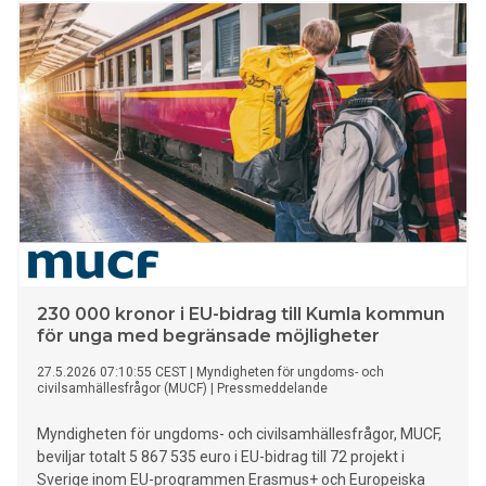
däribland insamlingsstiftelsen Rapatac som får 54 500 euro
för projektet “Young Rapatac 2.0”
230 000 kronor i EU-bidrag till Kumla kommun
för unga med begränsade möjligheter
27.5.2026 07:10:55 CEST
|
Myndigheten för ungdoms- och
civilsamhällesfrågor (MUCF)
|
Pressmeddelande
Myndigheten för ungdoms- och civilsamhällesfrågor, MUCF,
beviljar totalt 5 867 535 euro i EU-bidrag till 72 projekt i
Sverige inom EU-programmen Erasmus+ och Europeiska