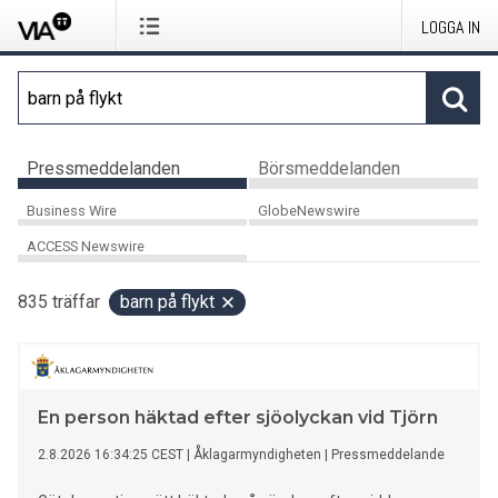
LOGGA IN
Pressmeddelanden
Börsmeddelanden
Business Wire
GlobeNewswire
ACCESS Newswire
835
träffar
barn på flykt
En person häktad efter sjöolyckan vid Tjörn
2.8.2026 16:34:25 CEST
|
Åklagarmyndigheten
|
Pressmeddelande