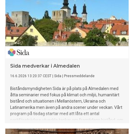
Sida medverkar i Almedalen
16.6.2026 13:20:37 CEST
|
Sida
|
Pressmeddelande
Biståndsmyndigheten Sida är på plats på Almedalen med
åtta seminarier med fokus på klimat och miljö, humanitärt
bistånd och situationen i Mellanöstern, Ukraina och
Latinamerika men även på andra scener under veckan. Vårt
program på tisdag startar med att låta ett antal
partiföreträdare utveckla tankar om framtidens bistånd, om
Mellanöstern och Latinamerika, humanitärt bistånd och
samtalar med Ukrainas Sverigeambassadör Svitlana