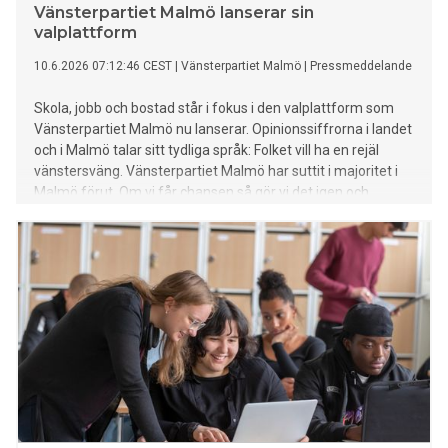
Vänsterpartiet Malmö lanserar sin
valplattform
10.6.2026 07:12:46 CEST
|
Vänsterpartiet Malmö
|
Pressmeddelande
Skola, jobb och bostad står i fokus i den valplattform som
Vänsterpartiet Malmö nu lanserar. Opinionssiffrorna i landet
och i Malmö talar sitt tydliga språk: Folket vill ha en rejäl
vänstersväng. Vänsterpartiet Malmö har suttit i majoritet i
Malmö förut. Om vi får chansen så gör vi det igen och
Vänsterpartiet kommer att fortsätta att leverera riktigt bra
vänsterpolitik.