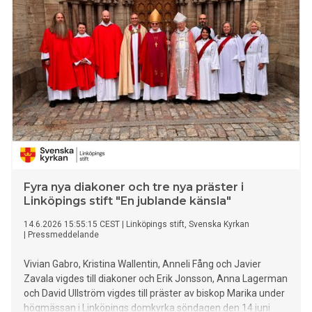
Petrivna Zalisjtjuk.
Fyra nya diakoner och tre nya präster i
Linköpings stift "En jublande känsla"
14.6.2026 15:55:15 CEST
|
Linköpings stift, Svenska Kyrkan
|
Pressmeddelande
Vivian Gabro, Kristina Wallentin, Anneli Fång och Javier
Zavala vigdes till diakoner och Erik Jonsson, Anna Lagerman
och David Ullström vigdes till präster av biskop Marika under
högmässan i Linköpings domkyrka söndagen den 14 juni