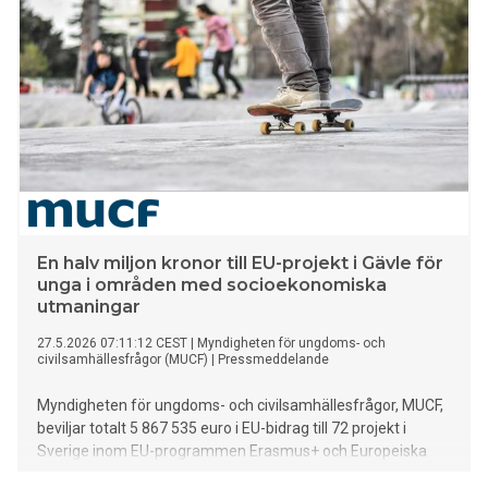
En halv miljon kronor till EU-projekt i Gävle för
unga i områden med socioekonomiska
utmaningar
27.5.2026 07:11:12 CEST
|
Myndigheten för ungdoms- och
civilsamhällesfrågor (MUCF)
|
Pressmeddelande
Myndigheten för ungdoms- och civilsamhällesfrågor, MUCF,
beviljar totalt 5 867 535 euro i EU-bidrag till 72 projekt i
Sverige inom EU-programmen Erasmus+ och Europeiska
solidaritetskåren. Bidragen går till 54 olika organisationer,