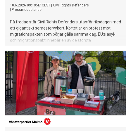
10.6.2026 09:19:47 CEST
|
Civil Rights Defenders
|
Pressmeddelande
På fredag står Civil Rights Defenders utanför riksdagen med
ett gigantiskt semestervykort. Kortet är en protest mot
migrationspakten som börjar gälla samma dag. EU:s asyl-
och migrationspakt innebär en av de största
omläggningarna av svensk asyl- och migrationspolitik i
modern tid. – Vi vill uppmärksamma ministern på
situationen på Medelhavet och uppmana Johan Forssell att
ta ansvar för en migrationspolitik som värnar asylrätten,
säger Jenny Nguyen, senior jurist på Civil Rights Defenders.
Det kommer finnas möjlighet att intervjua Civil Rights
Defenders om pakten och vår kritik i samband med
manifestationen på Mynttorget i Stockholm den 12 juni
klockan 09.30–ca 14.00.