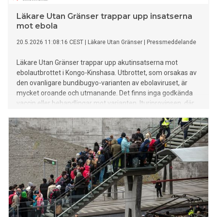
Läkare Utan Gränser trappar upp insatserna
mot ebola
20.5.2026 11:08:16 CEST
|
Läkare Utan Gränser
|
Pressmeddelande
Läkare Utan Gränser trappar upp akutinsatserna mot
ebolautbrottet i Kongo-Kinshasa. Utbrottet, som orsakas av
den ovanligare bundibugyo-varianten av ebolaviruset, är
mycket oroande och utmanande. Det finns inga godkända
vaccin eller behandlingar mot varianten. Ituriprovinsen, där
den främsta smittspridningen sker, är också mycket
konfliktdrabbad vilket drivit många människor på flykt.