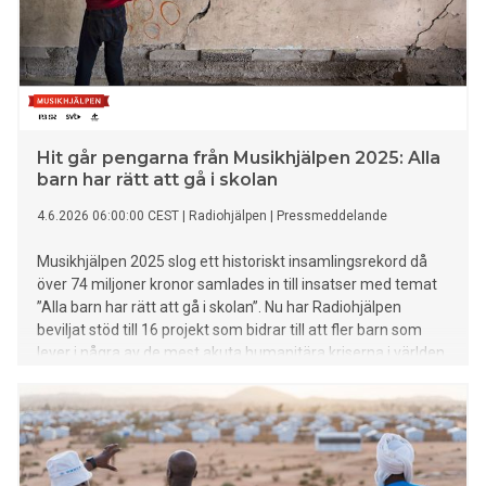
Hit går pengarna från Musikhjälpen 2025: Alla
barn har rätt att gå i skolan
4.6.2026 06:00:00 CEST
|
Radiohjälpen
|
Pressmeddelande
Musikhjälpen 2025 slog ett historiskt insamlingsrekord då
över 74 miljoner kronor samlades in till insatser med temat
”Alla barn har rätt att gå i skolan”. Nu har Radiohjälpen
beviljat stöd till 16 projekt som bidrar till att fler barn som
lever i några av de mest akuta humanitära kriserna i världen
får möjlighet att gå i skolan, känna trygghet i vardagen och
bygga en framtid.