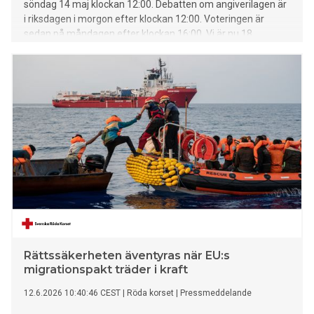
söndag 14 maj klockan 12:00. Debatten om angiverilagen är
i riksdagen i morgon efter klockan 12:00. Voteringen är
sedan på måndagen efter klockan 16:00. Vi är nu 18
medarrangörer till manifestationen på söndag.
Rättssäkerheten äventyras när EU:s
migrationspakt träder i kraft
12.6.2026 10:40:46 CEST
|
Röda korset
|
Pressmeddelande