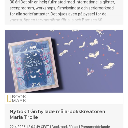
30 år! Det blir en helg fullmatad med internationella gäster,
scenprogram, workshops, filmvisningar och seriemarknad
för alla seriefantaster. Det bjuds även på pyssel för de
yngsta, öppen tecknarhörna för alla och Bamses 60-
årsjubileum firas! Bland gästerna märks bland andra Mats
Jonsson, Liv Strömquist, Émilie Tronche, Kjersti Synneva
Moen & Nora Dåsnes, Nando von Arb, Fumettibrutti, Marco
Taddei & La Came.
Ny bok från hyllade målarbokskreatören
Maria Trolle
22.4.2026 12:04:49 CEST
|
Bookmark Förlag
|
Pressmeddelande