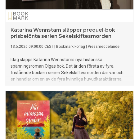
Katarina Wennstam släpper prequel-bok i
prisbelönta serien Sekelskiftesmorden
13.5.2026 09:00:00 CEST
|
Bookmark Förlag
|
Pressmeddelande
Idag släpps Katarina Wennstams nya historiska
spänningsroman Olgas bok. Det är den första av fyra
fristående böcker i serien Sekelskiftesmorden där var och
en handlar om en av de fyra kvinnliga huvudkaraktärerna.