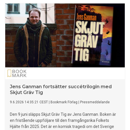
släkten i generationer. Nu levandegörs konstikonen i denna
episka berättelse som sträcker sig över ett helt sekel, flera
livsöden och en hel värld.
Jens Ganman fortsätter succétrilogin med
Skjut Gräv Tig
9.6.2026 14:35:21 CEST
|
Bookmark Förlag
|
Pressmeddelande
Den 9 juni släpps Skjut Gräv Tig av Jens Ganman. Boken är
en fristående uppföljare till den framgångsrika Folkets
Hjälte från 2025. Det är en komisk tragedi om det Sverige