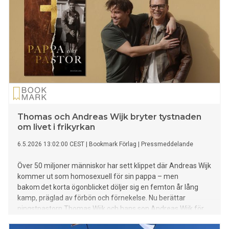
Thomas och Andreas Wijk bryter tystnaden
om livet i frikyrkan
6.5.2026 13:02:00 CEST
|
Bookmark Förlag
|
Pressmeddelande
Över 50 miljoner människor har sett klippet där Andreas Wijk
kommer ut som homosexuell för sin pappa – men
bakom det korta ögonblicket döljer sig en femton år lång
kamp, präglad av förbön och förnekelse. Nu berättar
pingstpastorn Thomas Wijk och hans son Andreas Wijk för
första gången sin historia.