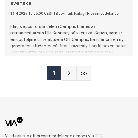
svenska
16.4.2026 10:05:00 CEST
|
Bookmark Förlag
|
Pressmeddelande
Idag släpps första delen i Campus Diaries av
romancestjärnan Elle Kennedy på svenska. Serien, som är
en uppföljare till tv-aktuella Off Campus, handlar om en ny
generation studenter på Briar University. Första boken heter
Graham-effekten och är en het hockeyromance med
mycket humor och värme.
1
>>
Vill du skicka ett pressmeddelande genom Via TT?