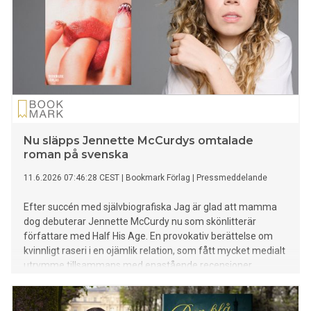
Nu släpps Jennette McCurdys omtalade
roman på svenska
11.6.2026 07:46:28 CEST
|
Bookmark Förlag
|
Pressmeddelande
Efter succén med självbiografiska Jag är glad att mamma
dog debuterar Jennette McCurdy nu som skönlitterär
författare med Half His Age. En provokativ berättelse om
kvinnligt raseri i en ojämlik relation, som fått mycket medialt
utrymme tillsammans med enastående recensioner.