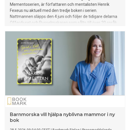
Mementoserien, är författaren och mentalisten Henrik
Fexeus nu aktuell med den tredje boken i serien.
Nattmannen släpps den 4 juni och följer de tidigare delarna
Offerdjuret och Pusselmakaren som sålts till över 20 språk.
Barnmorska vill hjälpa nyblivna mammor i ny
bok