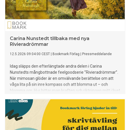
Carina Nunstedt tillbaka med nya
Rivieradrömmar
12.5.2026 09:04:00 CEST
|
Bookmark Förlag
|
Pressmeddelande
Idag släpps den efterlängtade andra delen i Carina
Nunstedts mångbottnade feelgoodserie ”Rivieradrömmar”.
När mimosan glöder är en omvälvande berättelse om att
våga lita på sin inre kompass och att blomma ut – och
blomma om. Hur hittar man kraften och riktningen mitt i livet
när tillvaron ställs på sin spets?