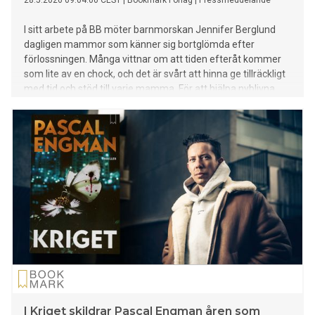
28.5.2026 09:04:00 CEST
|
Bookmark Förlag
|
Pressmeddelande
I sitt arbete på BB möter barnmorskan Jennifer Berglund
dagligen mammor som känner sig bortglömda efter
förlossningen. Många vittnar om att tiden efteråt kommer
som lite av en chock, och det är svårt att hinna ge tillräckligt
med tid och stöd till varje mamma. För att hjälpa nyblivna
mammor genom en omtumlande period i livet skrev hon
boken Den fjärde trimestern som släpps den 28 maj.
I Kriget skildrar Pascal Engman åren som