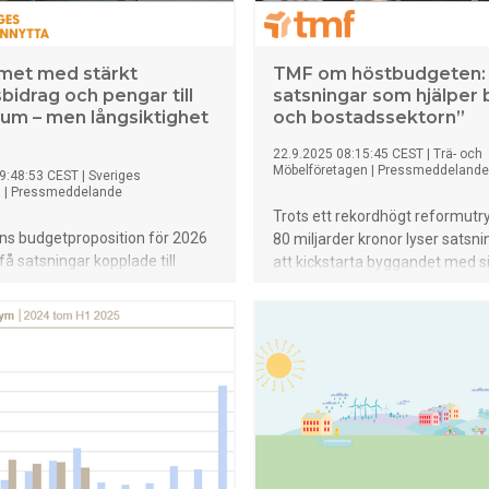
met med stärkt
TMF om höstbudgeten:
bidrag och pengar till
satsningar som hjälper 
um – men långsiktighet
och bostadssektorn”
22.9.2025 08:15:45 CEST
|
Trä- och
Möbelföretagen
|
Pressmeddelande
9:48:53 CEST
|
Sveriges
a
|
Pressmeddelande
Trots ett rekordhögt reformu
ns budgetproposition för 2026
80 miljarder kronor lyser satsn
få satsningar kopplade till
att kickstarta byggandet med s
rknaden. Sveriges
frånvaro i regeringens höstbudg
ta välkomnar höjningen av
hushållen får mer i plånboken ä
raget och extra resurser till
positivt, men när bygg- och
– men efterlyser ett tydligare
bostadssektorn går på knäna 
 bostadspolitiskt perspektiv i en
regeringen behövt rikta insatse
nga bostadsföretag pressas
det verkligen gör skillnad och f
omiskt.
nyproduktion och renovering", 
TMF:s vd Erik Haara.