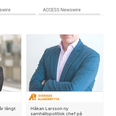
swire
ACCESS Newswire
r långt
Håkan Larsson ny
samhällspolitisk chef på