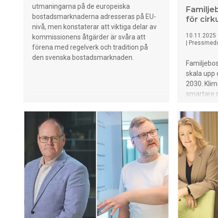
utmaningarna på de europeiska
Familje
bostadsmarknaderna adresseras på EU-
för cir
nivå, men konstaterar att viktiga delar av
10.11.2025 
kommissionens åtgärder är svåra att
|
Pressmed
förena med regelverk och tradition på
den svenska bostadsmarknaden.
Familjebos
skala upp 
2030. Kli
smartare 
byggavfall