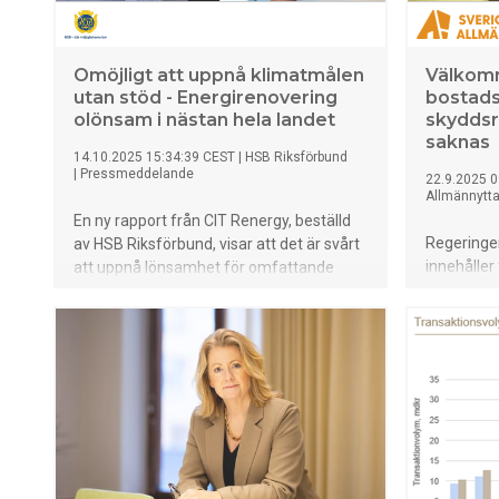
Omöjligt att uppnå klimatmålen
Välkom
utan stöd - Energirenovering
bostads
olönsam i nästan hela landet
skyddsr
saknas
14.10.2025 15:34:39 CEST
|
HSB Riksförbund
|
Pressmeddelande
22.9.2025 0
Allmännytt
En ny rapport från CIT Renergy, beställd
Regeringe
av HSB Riksförbund, visar att det är svårt
innehåller 
att uppnå lönsamhet för omfattande
bostadsma
energieffektivisering. - Det ställs höga
Allmännyt
krav på omställning från Sveriges
bostadsbid
regering och EU, men i praktiken är
skyddsrum 
investeringskostnaderna så höga att det
långsiktigt
är företagsekonomiskt olönsamt i hela
tid då må
landet, säger Mikael Rosén, energiexpert
hårt ekon
HSB. Studien som genomförts av CIT
Renergy, ett helägt dotterbolag till
Stiftelsen Chalmers Industriteknik med