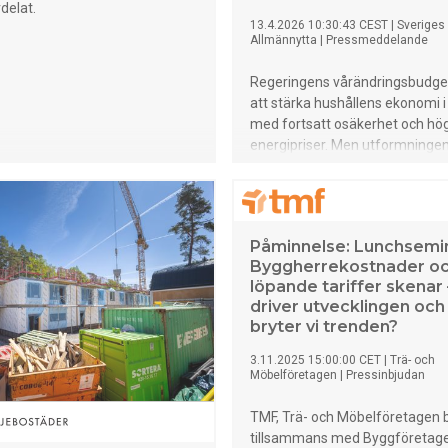
rdelat.
13.4.2026 10:30:43 CEST
|
Sveriges
Allmännytta
|
Pressmeddelande
Regeringens vårändringsbudget s
att stärka hushållens ekonomi i 
med fortsatt osäkerhet och hö
energipriser. Men utformningen
centrala åtgärder innebär att st
praktiken fördelas efter boen
når därmed inte alla hushåll.
Påminnelse: Lunchsemi
Byggherrekostnader o
löpande tariffer skenar 
driver utvecklingen och
bryter vi trenden?
3.11.2025 15:00:00 CET
|
Trä- och
Möbelföretagen
|
Pressinbjudan
TMF, Trä- och Möbelföretagen 
tillsammans med Byggföretag