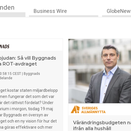
anden
Business Wire
GlobeNew
bjudan: Så vill Byggnads
a ROT-avdraget
0:58:15 CEST
|
Byggnads
delande
et kostar staten miljardbelopp
 men fungerar det som det var
är det rättvist fördelat? Under
rium i morgon, tisdag 19 maj
ar Byggnads en översyn av
et och en ny vision för hur det
Vårändringsbudgeten nå
na göras effektivare och mer
ifrån alla hushåll