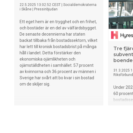
ökning me
22.5.2025 13:02:52 CEST
|
Socialdemokraterna
samma per
i Skåne
|
Pressinbjudan
Ett eget hem är en trygghet och en frihet,
och bostäder är en del av välfärdsbygget.
De senaste decennierna har staten
backat tillbaka från bostadssektorn, vilket
har lett till kronisk bostadsbrist på många
Tre fjä
håll i landet. Detta förstärker den
subventi
ekonomiska ojämlikheten och
boende
ojämställdheten i samhället. 57 procent
31.3.2025 1
av kvinnorna och 36 procent av männen i
Riksförbund
Sverige har svårt att bo kvar i sin bostad
om de skiljer sig.
Under 2024
60 procent
bostadsse
rotavdrage
statliga st
de som äg
bostadspol
mellan dem