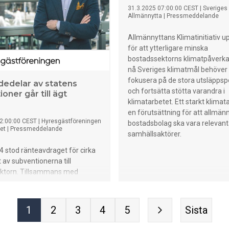
d 7 procent jämfört med
31.3.2025 07:00:00 CEST
|
Sveriges
iod 2024.
Allmännytta
|
Pressmeddelande
Allmännyttans Klimatinitiativ 
för att ytterligare minska
bostadssektorns klimatpåverkan
nå Sveriges klimatmål behöver 
fokusera på de stora utsläpps
rdedelar av statens
och fortsätta stötta varandra i
oner går till ägt
klimatarbetet. Ett starkt klimat
en förutsättning för att allmän
2:00:00 CEST
|
Hyresgästföreningen
bostadsbolag ska vara relevan
et
|
Pressmeddelande
samhällsaktörer.
 stod ränteavdraget för cirka
 av subventionerna till
ktorn. Tillsammans med
t gick tre fjärdedelar av det
ödet till bostadsmarknaden till
er sin bostad. Regeringens
1
2
3
4
5
Sista
itik fördjupar orättvisorna
 som äger och hyr sitt boende,