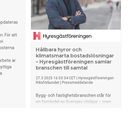
uppdateras
. För att
vi
posterna
Hållbara hyror och
klimatsmarta bostadslösningar
arbete är
– Hyresgästföreningen samlar
nyttiga
branschen till samtal
ta
27.3.2025 16:03:34 CET
|
Hyresgästföreningen
Riksförbundet
|
Pressmeddelande
Bygg- och fastighetsbranschen står för
en femtedel av Sveriges utsläpp – men
vågar den förändras?
Klimatomställningen kräver nytänkande,
och just därför samlade
Hyresgästföreningen några av
branschens tyngsta aktörer för ett samtal