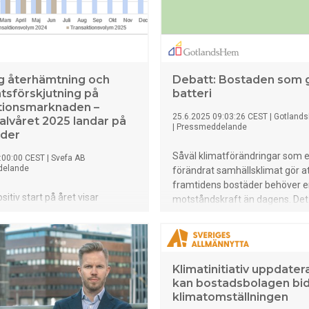
ig återhämtning och
Debatt: Bostaden som 
sförskjutning på
batteri
tionsmarknaden –
25.6.2025 09:03:26 CEST
|
Gotland
halvåret 2025 landar på
|
Pressmeddelande
rder
Såväl klimatförändringar som e
:00:00 CEST
|
Svefa AB
delande
förändrat samhällsklimat gör a
framtidens bostäder behöver e
sitiv start på året visar
motståndskraft än dagens. Det vi
transaktionerna i Sverige nu
till, men vi måste säkerställa att
måttlig återhämtning. Enligt en
saker till en rimlig kostnad. Vi 
manställning och analys från
också vara överens om hur
eriges ledande
kostnadsbördan ska fördelas.
Klimatinitiativ uppdater
rådgivare, uppgick den totala
kan bostadsbolagen bidra
onsvolymen under det första
klimatomställningen
ll cirka 71 miljarder kronor – en