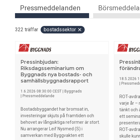
Pressmeddelanden
Börsmeddel
322
träffar
bostadssektor
Pressinbjudan:
Pressin
Riksdagsseminarium om
förändr
Byggnads nya bostads- och
18.5.2026 1
samhällsbyggnadsrapport
|
Pressmed
1.6.2026 08:30:00 CEST
|
Byggnads
|
Pressmeddelande
ROT-avdrag
varje år –
Bostadsbyggandet har bromsat in,
tänkt och 
investeringar skjuts på framtiden och
ett semina
behovet av långsiktiga reformer är stort.
presenter
Nu arrangerar Leif Nysmed (S) i
ROT-avdrag
samverkan med Byggvakten ett
skulle kun