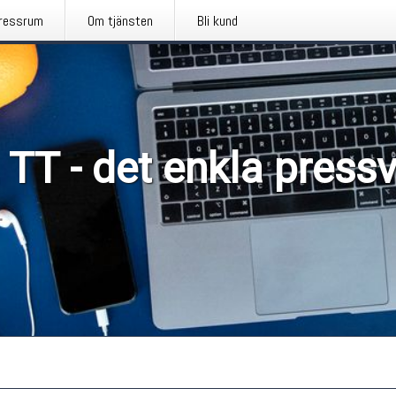
ressrum
Om tjänsten
Bli kund
 TT - det enkla press