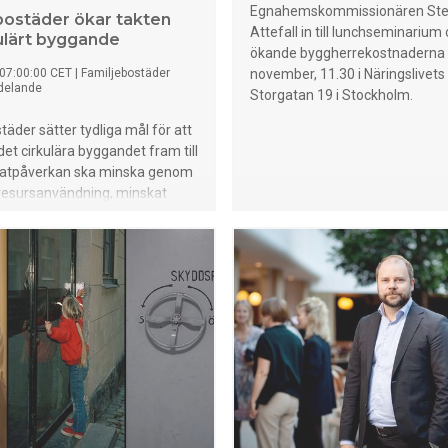
Egnahemskommissionären St
bostäder ökar takten
Attefall in till lunchseminarium
kulärt byggande
ökande byggherrekostnaderna 
07:00:00 CET
|
Familjebostäder
november, 11.30 i Näringslivets
delande
Storgatan 19 i Stockholm.
täder sätter tydliga mål för att
det cirkulära byggandet fram till
matpåverkan ska minska genom
resursanvändning, minskat
 och mer flexibla bostäder.