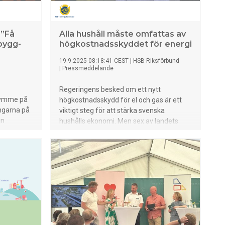
 ”Få
Alla hushåll måste omfattas av
bygg-
högkostnadsskyddet för energi
19.9.2025 08:18:41 CEST
|
HSB Riksförbund
|
Pressmeddelande
Regeringens besked om ett nytt
trymme på
högkostnadsskydd för el och gas är ett
ingarna på
viktigt steg för att stärka svenska
in
hushålls ekonomi. Men sex av landets
et. "Att
största organisationer inom
r förstås
bostadssektorn, Sveriges Allmännytta,
Fastighetsägarna, Bostadsrätterna, HSB,
hade
Hyresgästföreningen och Riksbyggen
rna där
uppmanar nu regeringen i ett öppet brev
å igång
att säkerställa att stödet når alla hushåll –
säger
oavsett boendeform. Det tidigare
gasprisstödet var utformat så att många
hushåll föll utanför, framför allt de som