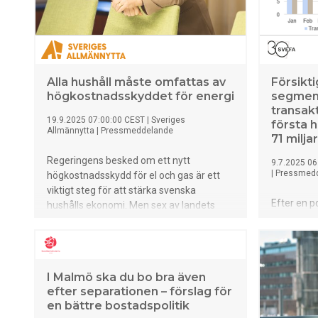
unik kompetens inom
energieffektivisering, omfattar ett
flerbostadshus från 70-talet med typisk
energiprestanda och analyserar
lönsamhet med priser och prismodeller
för fjärrvärme och el i fem orter:
Alla hushåll måste omfattas av
Försikt
Stockholm, Göteborg, Linköping, Västerås
högkostnadsskyddet för energi
segment
och Gotland. På alla orter förutom
transak
Gotland är energieffektiviseringar i
19.9.2025 07:00:00 CEST
|
Sveriges
första 
Allmännytta
|
Pressmeddelande
praktiken inte företagsekonomiskt
71 milja
lönsamma. EU:s klimatmål och direktiv
Regeringens besked om ett nytt
9.7.2025 06
som Energieffektiviseringsdirektivet
|
Pressmed
högkostnadsskydd för el och gas är ett
(EED) och Direktivet om byggnaders
viktigt steg för att stärka svenska
energiprestanda (EPBD) ställer krav på
Efter en po
hushålls ekonomi. Men sex av landets
kraftigt minskad energianvändning. Alla
fastighets
största organisationer inom
bygg
tecken på 
bostadssektorn, Sveriges Allmännytta,
färsk sam
Fastighetsägarna, Bostadsrätterna, HSB,
Svefa, Sv
Hyresgästföreningen och Riksbyggen
I Malmö ska du bo bra även
fastighets
uppmanar nu regeringen i ett öppet brev
efter separationen – förslag för
transakti
att säkerställa att stödet når alla hushåll –
en bättre bostadspolitik
halvåret ti
oavsett boendeform.