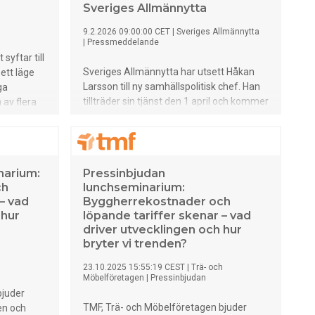
Sveriges Allmännytta
9.2.2026 09:00:00 CET
|
Sveriges Allmännytta
|
Pressmeddelande
yftar till
Sveriges Allmännytta har utsett Håkan
ett läge
Larsson till ny samhällspolitisk chef. Han
ga
tillträder sin tjänst den 1 april och kommer
 av flera
närmast från rollen som samhällspolitisk
ödet i
chef på Villaägarna.
deform och
narium:
Pressinbjudan
ch
lunchseminarium:
– vad
Byggherrekostnader och
 hur
löpande tariffer skenar – vad
driver utvecklingen och hur
bryter vi trenden?
23.10.2025 15:55:19 CEST
|
Trä- och
Möbelföretagen
|
Pressinbjudan
bjuder
TMF, Trä- och Möbelföretagen bjuder
en och