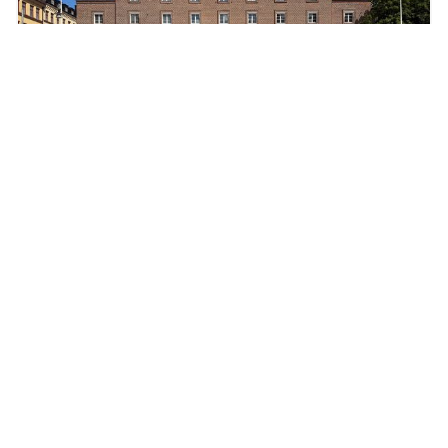
Återinvigning av Kungsholmens brandstation
10.6.2026 15:13:06 CEST
|
Stockholms stad
|
Pressinbjudan
Kungsholmens brandstation har renoverats och byggts om
till en mer säker och tillgänglig byggnad, anpassad för en
modern och effektiv räddningstjänst. Den 17 juni klockan
10.00 firas detta med en återinvigning.