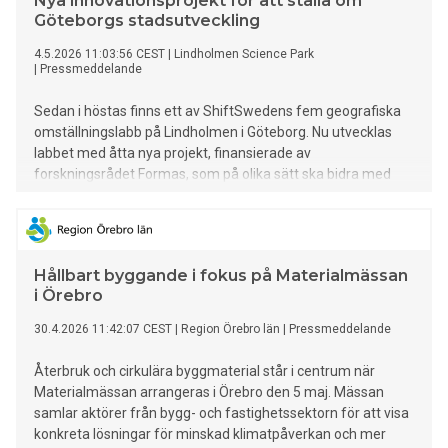
Nya innovationsprojekt för att ställa om
Göteborgs stadsutveckling
4.5.2026 11:03:56 CEST
|
Lindholmen Science Park
|
Pressmeddelande
Sedan i höstas finns ett av ShiftSwedens fem geografiska
omställningslabb på Lindholmen i Göteborg. Nu utvecklas
labbet med åtta nya projekt, finansierade av
forskningsrådet Formas, som på olika sätt ska bidra med
innovativa lösningar när staden växer.
Hållbart byggande i fokus på Materialmässan
i Örebro
30.4.2026 11:42:07 CEST
|
Region Örebro län
|
Pressmeddelande
Återbruk och cirkulära byggmaterial står i centrum när
Materialmässan arrangeras i Örebro den 5 maj. Mässan
samlar aktörer från bygg- och fastighetssektorn för att visa
konkreta lösningar för minskad klimatpåverkan och mer