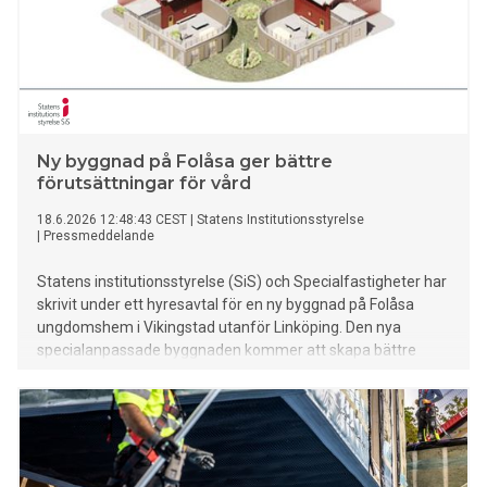
Ny byggnad på Folåsa ger bättre
förutsättningar för vård
18.6.2026 12:48:43 CEST
|
Statens Institutionsstyrelse
|
Pressmeddelande
Statens institutionsstyrelse (SiS) och Specialfastigheter har
skrivit under ett hyresavtal för en ny byggnad på Folåsa
ungdomshem i Vikingstad utanför Linköping. Den nya
specialanpassade byggnaden kommer att skapa bättre
förutsättningar för vård och behandling för de barn och
ungdomar som är placerade där.