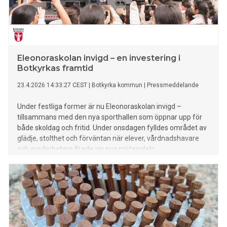
Eleonoraskolan invigd – en investering i
Botkyrkas framtid
23.4.2026 14:33:27 CEST
|
Botkyrka kommun
|
Pressmeddelande
Under festliga former är nu Eleonoraskolan invigd –
tillsammans med den nya sporthallen som öppnar upp för
både skoldag och fritid. Under onsdagen fylldes området av
glädje, stolthet och förväntan när elever, vårdnadshavare
och medarbetare firade sin nya mötesplats.