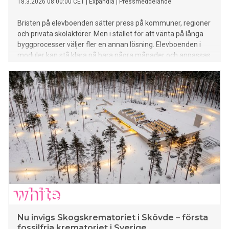
18.3.2026 08:00:00 CET
|
Expandia
|
Pressmeddelande
Bristen på elevboenden sätter press på kommuner, regioner
och privata skolaktörer. Men i stället för att vänta på långa
byggprocesser väljer fler en annan lösning. Elevboenden i
moduler kan stå klara på bara några månader och anpassas
efter behov – flexibelt och med hög standard.
Nu invigs Skogskrematoriet i Skövde – första
fossilfria krematoriet i Sverige