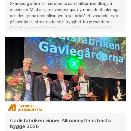
Skaraborg står inför sin största samhällsomvandling på
decennier. Med miljardinvesteringar, nya industrietableringar
och den gröna omställningen följer också ett växande tryck
på bostäder, infrastruktur och trygghet. Nu presenterar
Fastighetsägarna Skaraborg sin lokala valplattform inför
valet 2026 — med en tydlig uppmaning till politikerna: agera
långsiktigt för att regionen ska klara tillväxten.
Godisfabriken vinner Allmännyttans bästa
bygge 2026