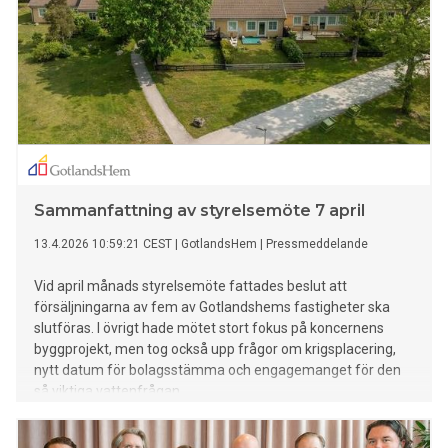
Sammanfattning av styrelsemöte 7 april
13.4.2026 10:59:21 CEST
|
GotlandsHem
|
Pressmeddelande
Vid april månads styrelsemöte fattades beslut att
försäljningarna av fem av Gotlandshems fastigheter ska
slutföras. I övrigt hade mötet stort fokus på koncernens
byggprojekt, men tog också upp frågor om krigsplacering,
nytt datum för bolagsstämma och engagemanget för den
så viktiga vattenfrågan.