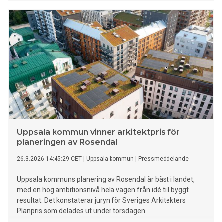
kommun och omfattar även en idrottshall samt en fullstor
fotbollsplan med konstgräs. Skolan beräknas stå klar för
inflyttning sommaren 2028.
Uppsala kommun vinner arkitektpris för
planeringen av Rosendal
26.3.2026 14:45:29 CET
|
Uppsala kommun
|
Pressmeddelande
Uppsala kommuns planering av Rosendal är bäst i landet,
med en hög ambitionsnivå hela vägen från idé till byggt
resultat. Det konstaterar juryn för Sveriges Arkitekters
Planpris som delades ut under torsdagen.