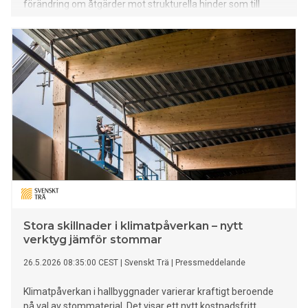
förändring om åtgärder mot strukturella hinder som till
exempel brist på mark adresseras.
Stora skillnader i klimatpåverkan – nytt
verktyg jämför stommar
26.5.2026 08:35:00 CEST
|
Svenskt Trä
|
Pressmeddelande
Klimatpåverkan i hallbyggnader varierar kraftigt beroende
på val av stommaterial. Det visar ett nytt kostnadsfritt