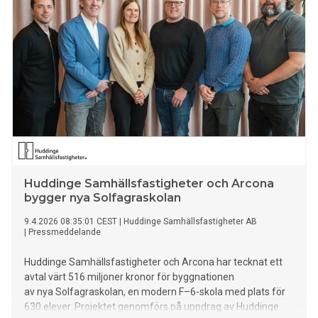
Huddinge Samhällsfastigheter och Arcona
bygger nya Solfagraskolan
9.4.2026 08:35:01 CEST
|
Huddinge Samhällsfastigheter AB
|
Pressmeddelande
Huddinge Samhällsfastigheter och Arcona har tecknat ett
avtal värt 516 miljoner kronor för byggnationen
av nya Solfagraskolan, en modern F–6-skola med plats för
630 elever. Projektet genomförs på uppdrag av Huddinge