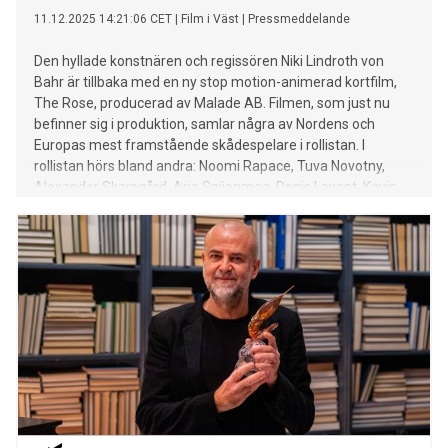
11.12.2025 14:21:06 CET
|
Film i Väst
|
Pressmeddelande
Den hyllade konstnären och regissören Niki Lindroth von
Bahr är tillbaka med en ny stop motion-animerad kortfilm,
The Rose, producerad av Malade AB. Filmen, som just nu
befinner sig i produktion, samlar några av Nordens och
Europas mest framstående skådespelare i rollistan. I
rollistan hörs bland andra: Noomi Rapace, Tuva Novotny,
Alexander Skarsgård, Arja Saijonmaa, Denis Lavant, Kevin
Rowland, Carl Johan De Geer, Marianne Lindberg De Geer,
Johannes Kuhnke och Anna Mouglalis.