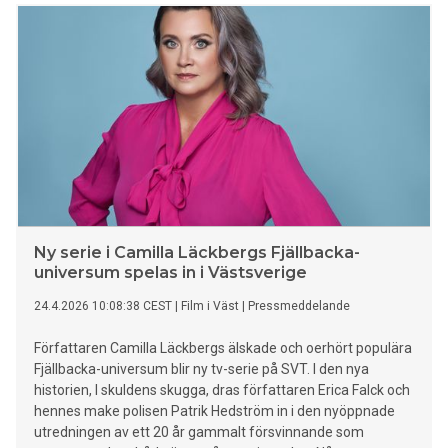
presenterades tillsammans med de tre samproduktioner
som ingår i årets Cannes-program; Fjord av Cristian
Mungiu, Gentle Monster av Marie Kreutzer och The
End av Niki Lindroth von Bahr. – Tio år i rad med film i
huvudtävlan i Cannes visar vilken stark position Film i Väst
har internationellt. Samtidigt blickar vi framåt med åtta nya
samproduktioner som vi presenterar här i dag och som vi
hoppas kommer att nå publiken och festivalerna framöver.
Samtliga spelas in eller postproduceras i Västra Götaland
och bidrar till att stärka en växande regional filmindustri,
Ny serie i Camilla Läckbergs Fjällbacka-
universum spelas in i Västsverige
24.4.2026 10:08:38 CEST
|
Film i Väst
|
Pressmeddelande
Författaren Camilla Läckbergs älskade och oerhört populära
Fjällbacka-universum blir ny tv-serie på SVT. I den nya
historien, I skuldens skugga, dras författaren Erica Falck och
hennes make polisen Patrik Hedström in i den nyöppnade
utredningen av ett 20 år gammalt försvinnande som