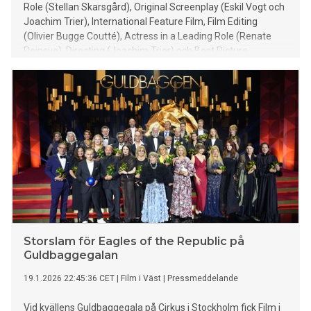
Role (Stellan Skarsgård), Original Screenplay (Eskil Vogt och
Joachim Trier), International Feature Film, Film Editing
(Olivier Bugge Coutté), Actress in a Leading Role (Renate
Reinsve), Directing (Joachim Trier) och Best Picture
(producenter Maria Ekerhovd och Andrea Berentsen
Ottmar). Dessutom fick The Ugly Stepsister en
Oscarnominering i kategorin Makeup and Hairstyling
(Thomas Foldberg and Anne Cathrine Sauerberg).
Storslam för Eagles of the Republic på
Guldbaggegalan
19.1.2026 22:45:36 CET
|
Film i Väst
|
Pressmeddelande
Vid kvällens Guldbaggegala på Cirkus i Stockholm fick Film i