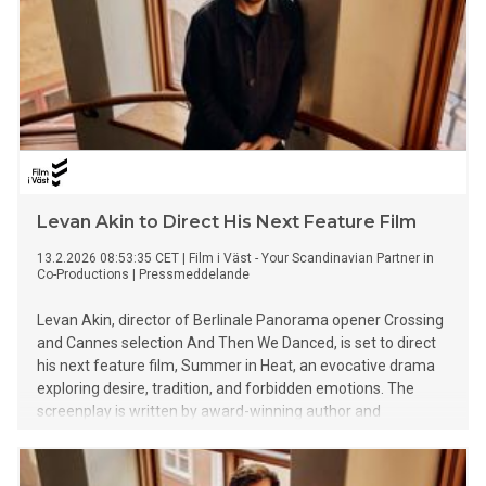
Levan Akin to Direct His Next Feature Film
13.2.2026 08:53:35 CET
|
Film i Väst - Your Scandinavian Partner in
Co-Productions
|
Pressmeddelande
Levan Akin, director of Berlinale Panorama opener Crossing
and Cannes selection And Then We Danced, is set to direct
his next feature film, Summer in Heat, an evocative drama
exploring desire, tradition, and forbidden emotions. The
screenplay is written by award-winning author and
playwright Jordan Tannahill and produced by RMV Film in
co-production with Film i Väst, Adomeit Film, Eaux Vives
Productions and SVT.