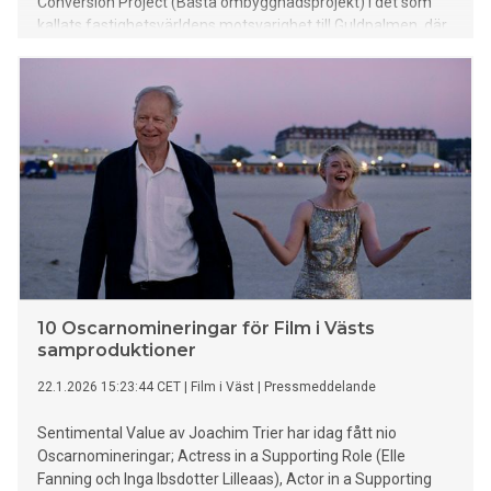
Conversion Project (Bästa ombyggnadsprojekt) i det som
kallats fastighetsvärldens motsvarighet till Guldpalmen, där
projekt från hela världen gör upp om de åtråvärda priserna
som delas ut i tio kategorier.
10 Oscarnomineringar för Film i Västs
samproduktioner
22.1.2026 15:23:44 CET
|
Film i Väst
|
Pressmeddelande
Sentimental Value av Joachim Trier har idag fått nio
Oscarnomineringar; Actress in a Supporting Role (Elle
Fanning och Inga Ibsdotter Lilleaas), Actor in a Supporting