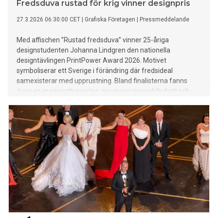
Fredsduva rustad för krig vinner designpris
27.3.2026 06:30:00 CET
|
Grafiska Företagen
|
Pressmeddelande
Med affischen ”Rustad fredsduva” vinner 25-åriga
designstudenten Johanna Lindgren den nationella
designtävlingen PrintPower Award 2026. Motivet
symboliserar ett Sverige i förändring där fredsideal
samexisterar med upprustning. Bland finalisterna fanns
även en marionettregering, en vissen monarkibukett och
folkmordsfinansiering.