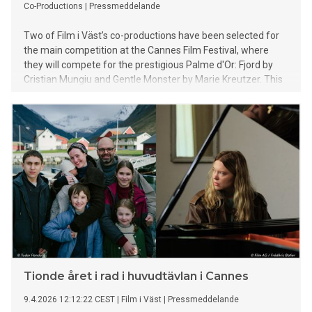
Co-Productions
|
Pressmeddelande
Two of Film i Väst’s co-productions have been selected for
the main competition at the Cannes Film Festival, where
they will compete for the prestigious Palme d'Or: Fjord by
Cristian Mungiu and Gentle Monster by Marie Kreutzer. This
marks the tenth consecutive year that Film i Väst co-
productions have been represented in the festival’s most
prestigious section.
Tionde året i rad i huvudtävlan i Cannes
9.4.2026 12:12:22 CEST
|
Film i Väst
|
Pressmeddelande