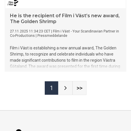
He is the recipient of Film i Väst’s new award,
The Golden Shrimp
27.11.2025 11:34:23 CET
|
Film i Väst - Your Scandinavian Partner in
Co-Productions
|
Pressmeddelande
Film i Väst is establishing a new annual award, The Golden
Shrimp, to recognize and celebrate individuals who have
made significant contributions to film in the region Västra
Götaland. The award was presented for the first time during
Film i Väst’s annual Production Company Day on 26
November. In its inaugural year, 2025, the award goes to
producer Lars Jönsson, one of Swedish cinema’s most
1
>>
influential creatives and a central force in the West Swedish
film wave—from the very first days of Film i Väst up until
today.