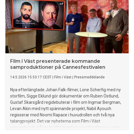
Film i Väst presenterade kommande
samproduktioner på Cannesfestivalen
14.5.2026 15:53:17 CEST
|
Film i Väst
|
Pressmeddelande
Nya efterlängtade Johan Falk-filmer, Lone Scherfig med ny
storfilm, Sigge Eklund gör dokumentär om Ruben Östlund,
Gustaf Skarsgård regidebuterar i film om Ingmar Bergman,
Levan Akin med nytt spännande projekt, Nabil Ayouch
regisserar med Noomi Rapace i huvudrollen och två nya
talangprojekt. Det var nyheterna som Film i Väst
presenterade på sin traditionsenliga presskonferens under
Filmfestivalen i Cannes. Åtta nya samproduktioner