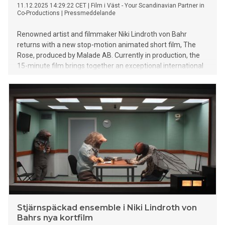
11.12.2025 14:29:22 CET
|
Film i Väst - Your Scandinavian Partner in
Co-Productions
|
Pressmeddelande
Renowned artist and filmmaker Niki Lindroth von Bahr
returns with a new stop-motion animated short film, The
Rose, produced by Malade AB. Currently in production, the
15-minute film brings together an exceptional international
voice cast featuring some of the most acclaimed actors in
Scandinavia and Europe. The voice cast includes: Noomi
Rapace, Tuva Novotny, Alexander Skarsgård, Arja
Saijonmaa, Denis Lavant, Kevin Rowland, Carl Johan De
Geer, Marianne Lindberg De Geer, Johannes Kuhnke, and
Anna Mouglalis, among others.
Stjärnspäckad ensemble i Niki Lindroth von
Bahrs nya kortfilm