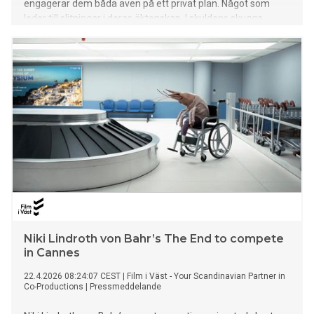
engagerar dem båda även på ett privat plan. Något som
leder till slitningar i deras äktenskap. I skuldens skugga
produceras av Creative Society i en samproduktion med
SVT och Film i Väst. Rollbesättning pågår och inspelningen
av serien påbörjas i augusti i Västsverige.
Niki Lindroth von Bahr’s The End to compete
in Cannes
22.4.2026 08:24:07 CEST
|
Film i Väst - Your Scandinavian Partner in
Co-Productions
|
Pressmeddelande