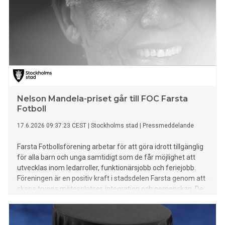
Nelson Mandela-priset går till FOC Farsta
Fotboll
17.6.2026 09:37:23 CEST
|
Stockholms stad
|
Pressmeddelande
Farsta Fotbollsförening arbetar för att göra idrott tillgänglig
för alla barn och unga samtidigt som de får möjlighet att
utvecklas inom ledarroller, funktionärsjobb och feriejobb.
Föreningen är en positiv kraft i stadsdelen Farsta genom att
skapa trygga mötesplatser, integration och gemenskap. De
erbjuder fotbollsträning för barn och unga och bidrar till att
sänka trösklar inom idrottsrörelsen. Nyanlända kan vara
med i fotbollsträningen utan att först stå i kö.