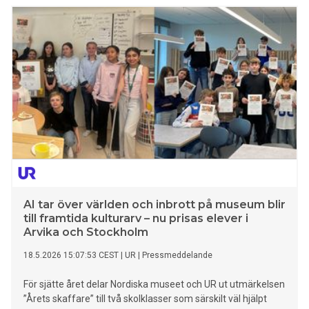
består bara så länge varje generation väljer att försvara
det”, sade talman Robe
AI tar över världen och inbrott på museum blir
till framtida kulturarv – nu prisas elever i
Arvika och Stockholm
18.5.2026 15:07:53 CEST
|
UR
|
Pressmeddelande
För sjätte året delar Nordiska museet och UR ut utmärkelsen
”Årets skaffare” till två skolklasser som särskilt väl hjälpt