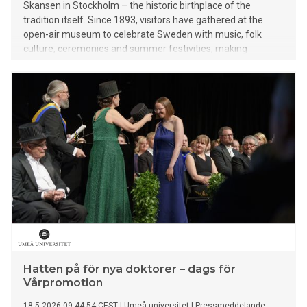
Skansen in Stockholm – the historic birthplace of the
tradition itself. Since 1893, visitors have gathered at the
open-air museum to celebrate Sweden with music, folk
culture, ceremonies and summer festivities, making
Skansen one of the country’s most iconic places to
experience the national holiday.
Hatten på för nya doktorer – dags för
Vårpromotion
18.5.2026 09:44:54 CEST
|
Umeå universitet
|
Pressmeddelande