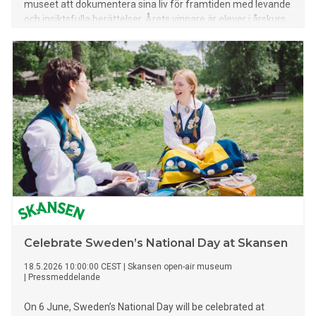
museet att dokumentera sina liv för framtiden med levande
och insiktsfulla berättelser. Årets vinnare är elever i årskurs
5 på Gateskolan i Arvika och elever i årskurs 6 på
Midsommarkransens skola i Stockholm.
Celebrate Sweden’s National Day at Skansen
18.5.2026 10:00:00 CEST
|
Skansen open-air museum
|
Pressmeddelande
On 6 June, Sweden’s National Day will be celebrated at