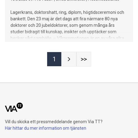
Lagerkrans, doktorshatt, ring, diplom, högtidsceremoni och
bankett. Den 23 maj är det dags att fira närmare 80 nya
doktorer och 20 jubeldoktorer, som genom många års
studier bidragit till kunskap, insikter och upptäcker som
berikar vårt samhälle. – Vårpromotionen är en av våra allra
finaste traditioner, säger Peter Sköld, ceremonimästare vid
Umeå universitet.
1
>>
Vill du skicka ett pressmeddelande genom Via TT?
Här hittar du mer information om tjänsten