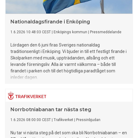
finansieras av sina läsare, säger Ann Linde. Prissumman är
100 000 kronor vardera och kommer att delas ut vid en
ceremoni i Stockholm den 15 juni.
Nationaldagsfirande i Enköping
1.6.2026 10:48:03 CEST
|
Enköpings kommun
|
Pressmeddelande
Lördagen den 6 juni firas Sveriges nationaldag
traditionsenligt i Enköping. Vi bjuder in till ett festligt firande i
Skolparken med musik, uppträdanden, allsång och ett
levande föreningsliv. Alla är varmt välkomna – både till
firandet i parken och till det högtidliga paradtåget som
inleder dagen.
Norrbotniabanan tar nästa steg
1.6.2026 08:00:00 CEST
|
Trafikverket
|
Pressinbjudan
Nu tar vi nästa steg på det som ska bli Norrbotniabanan – en