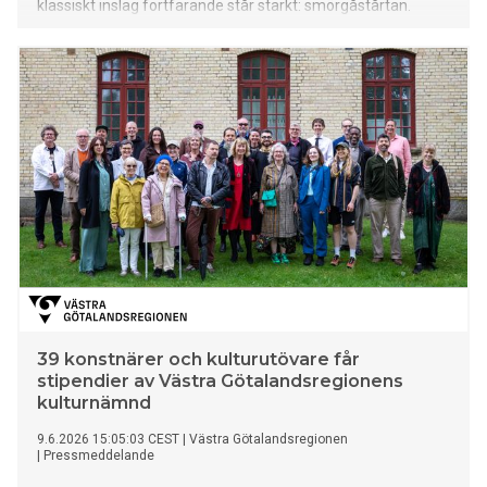
klassiskt inslag fortfarande står starkt: smörgåstårtan.
39 konstnärer och kulturutövare får
stipendier av Västra Götalandsregionens
kulturnämnd
9.6.2026 15:05:03 CEST
|
Västra Götalandsregionen
|
Pressmeddelande