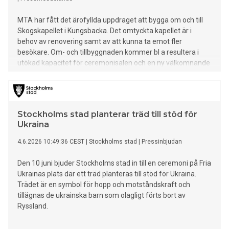
MTA har fått det ärofyllda uppdraget att bygga om och till
Skogskapellet i Kungsbacka. Det omtyckta kapellet är i
behov av renovering samt av att kunna ta emot fler
besökare. Om- och tillbyggnaden kommer bl a resultera i
utökad kapacitet för ceremonisalen och en ny välkomnande
entré med en stor foajé inomhus. Arbetsmiljön och
tillgängligheten, såväl inne som ute, kommer också
förbättras. Fasader och tak kommer få en uppfräschning. -
Vi ser mycket fram emot att få utföra denna fina
Stockholms stad planterar träd till stöd för
entreprenad till Svenska kyrkan, säger Victor Wallin
Ukraina
Arbetschef Kungsbacka. Skogskapellet uppfördes 1968 och
är beläget på Skogskyrkogården i Kungsbackaskogen.
4.6.2026 10:49:36 CEST
|
Stockholms stad
|
Pressinbjudan
Byggstart är planerad till 1 september i år.
Den 10 juni bjuder Stockholms stad in till en ceremoni på Fria
Ukrainas plats där ett träd planteras till stöd för Ukraina.
Trädet är en symbol för hopp och motståndskraft och
tillägnas de ukrainska barn som olagligt förts bort av
Ryssland.