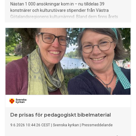
Nästan 1 000 ansökningar kom in – nu tilldelas 39
konstnärer och kulturutövare stipendier från Västra
Götalandsregionens kulturnämnd. Bland dem finns årets
Elisabeth Ohlson-stipendiat och tre Skaraborgsstipendiater.
De prisas för pedagogiskt bibelmaterial
9.6.2026 10:44:26 CEST
|
Svenska kyrkan
|
Pressmeddelande