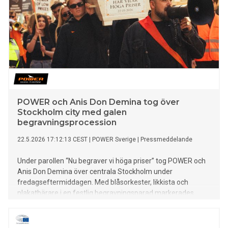
POWER och Anis Don Demina tog över
Stockholm city med galen
begravningsprocession
22.5.2026 17:12:13 CEST
|
POWER Sverige
|
Pressmeddelande
Under parollen “Nu begraver vi höga priser” tog POWER och
Anis Don Demina över centrala Stockholm under
fredagseftermiddagen. Med blåsorkester, likkista och
plakatbärare i en festlig begravningsparad markerades
POWERs storstilade återkomst till huvudstaden.