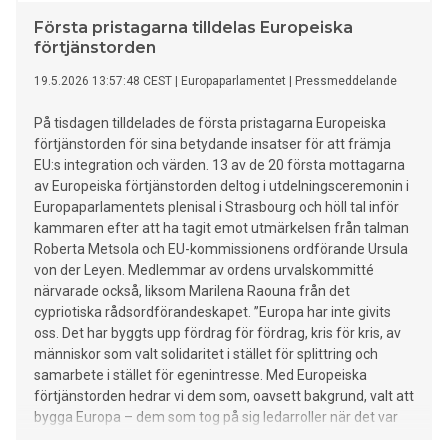
Första pristagarna tilldelas Europeiska
förtjänstorden
19.5.2026 13:57:48 CEST
|
Europaparlamentet
|
Pressmeddelande
På tisdagen tilldelades de första pristagarna Europeiska
förtjänstorden för sina betydande insatser för att främja
EU:s integration och värden. 13 av de 20 första mottagarna
av Europeiska förtjänstorden deltog i utdelningsceremonin i
Europaparlamentets plenisal i Strasbourg och höll tal inför
kammaren efter att ha tagit emot utmärkelsen från talman
Roberta Metsola och EU-kommissionens ordförande Ursula
von der Leyen. Medlemmar av ordens urvalskommitté
närvarade också, liksom Marilena Raouna från det
cypriotiska rådsordförandeskapet. ”Europa har inte givits
oss. Det har byggts upp fördrag för fördrag, kris för kris, av
människor som valt solidaritet i stället för splittring och
samarbete i stället för egenintresse. Med Europeiska
förtjänstorden hedrar vi dem som, oavsett bakgrund, valt att
bygga Europa – dem som tog på sig ledarroller när det var
svårt och såg till att vår union fortsatte framåt. För Europa