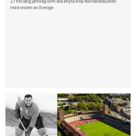
27 mil lång järnväg som ska knyta ihop Norrlandskusten
med resten av Sverige.