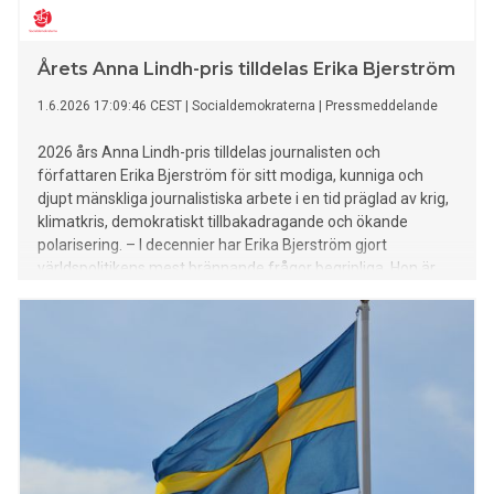
Årets Anna Lindh-pris tilldelas Erika Bjerström
1.6.2026 17:09:46 CEST
|
Socialdemokraterna
|
Pressmeddelande
2026 års Anna Lindh-pris tilldelas journalisten och
författaren Erika Bjerström för sitt modiga, kunniga och
djupt mänskliga journalistiska arbete i en tid präglad av krig,
klimatkris, demokratiskt tillbakadragande och ökande
polarisering. – I decennier har Erika Bjerström gjort
världspolitikens mest brännande frågor begripliga. Hon är
modig och har stor integritet, och kombinerar det med en tro
på demokrati och det öppna samtalet säger Ann
Linde, ordförande i Anna Lindhs Minnesfond. Vidare delar
Anna Lindhs minnesfond ut ett organisationspris, som år
2026 tilldelas den nätbaserade tidskriften Blankspot. –
Blankspot ger röst åt människor och händelser bortom
etablerade makt- och mediecentrum. Dessutom värnas och
stärks journalistikens
oberoende genom att Blankspot är en annonsfri aktör som