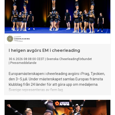
slutade på en imponerande fjärdeplats.
I helgen avgörs EM i cheerleading
30.6.2026 08:08:00 CEST
|
Svenska Cheerleadingförbundet
|
Pressmeddelande
Europamästerskapen i cheerleading avgörs i Prag, Tjeckien,
den 3–5 juli. Under mästerskapet samlas Europas främsta
klubblag från 24 länder för att göra upp om medaljerna.
Sverige representeras av fem lag.