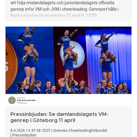
att följa mixlandslagets och juniorlandslagets officiella
genrep inför VM och JVM i cheerleading. Genrepet hålls i
Nacka sportcentrum söndag 12 april kl. 12:00.
Pressinbjudan: Se damlandslagets VM-
genrep i Göteborg 11 april
8.4.2026 13:47:08 CEST
|
Svenska Cheerleadingförbundet
|
Pressinbjudan