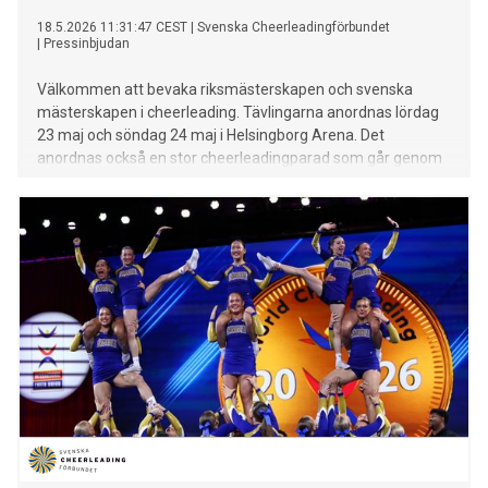
18.5.2026 11:31:47 CEST
|
Svenska Cheerleadingförbundet
|
Pressinbjudan
Välkommen att bevaka riksmästerskapen och svenska
mästerskapen i cheerleading. Tävlingarna anordnas lördag
23 maj och söndag 24 maj i Helsingborg Arena. Det
anordnas också en stor cheerleadingparad som går genom
staden under lördagen.