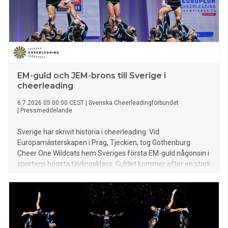
EM-guld och JEM-brons till Sverige i
cheerleading
6.7.2026 05:00:00 CEST
|
Svenska Cheerleadingförbundet
|
Pressmeddelande
Sverige har skrivit historia i cheerleading. Vid
Europamästerskapen i Prag, Tjeckien, tog Gothenburg
Cheer One Wildcats hem Sveriges första EM-guld någonsin i
sportens högsta tävlingsklass. Guldet kommer efter en stark
säsong där Wildcats även vunnit Nordiska mästerskapen för
första gången och nominerats till Årets lag på Idrottsgalan.
Även junior-EM avgjordes under helgen med två svenska lag
i den högsta tävlingsklassen. Gothenburg Cheer One
Bobcats tog hem brons, medan GCF Uppsala USC Excaliburs