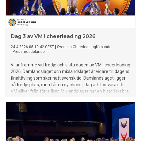
Dag 3 av VM i cheerleading 2026
24.4.2026 08:19:42 CEST
|
Svenska Cheerleadingförbundet
|
Pressmeddelande
Vi är framme vid tredje och sista dagen av VM i cheerleading
2026. Damlandslaget och mixlandslaget är vidare till dagens
finaltävling som sker natt svensk tid. Damlandslaget ligger
på tredje plats, men får en ny chans i dag att försvara sitt
VM-silver från förra året. Mixlandslaget har en historiskt bra
placering från semi och laddar om för att lyckas lika bra i
finalen.