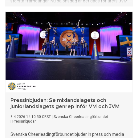
största framgångar. Nu på onsdag är det dags för årets JVM
och VM där Sverige återigen ska mäta sig mot världseliten.
Pressinbjudan: Se mixlandslagets och
juniorlandslagets genrep inför VM och JVM
8.4.2026 14:10:50 CEST
|
Svenska Cheerleadingförbundet
|
Pressinbjudan
Svenska Cheerleadingförbundet bjuder in press och media