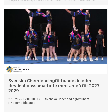
avgörs i Kvibergs Parks is- och idrottshall och samlar 16
nationer från fem kontinenter för tre dagar av internationell
cheerleading på högsta nivå.
Svenska Cheerleadingförbundet inleder
destinationssamarbete med Umeå för 2027–
2029
27.5.2026 07:00:00 CEST
|
Svenska Cheerleadingförbundet
|
Pressmeddelande