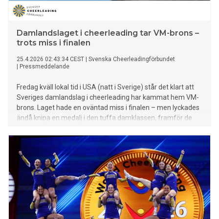
Damlandslaget i cheerleading tar VM-brons –
trots miss i finalen
25.4.2026 02:43:34 CEST
|
Svenska Cheerleadingförbundet
|
Pressmeddelande
Fredag kväll lokal tid i USA (natt i Sverige) står det klart att
Sveriges damlandslag i cheerleading har kammat hem VM-
brons. Laget hade en oväntad miss i finalen – men lyckades
ändå knipa en medalj i den tuffa damklassen, framför de
nordiska grannarna Norge och Danmark.