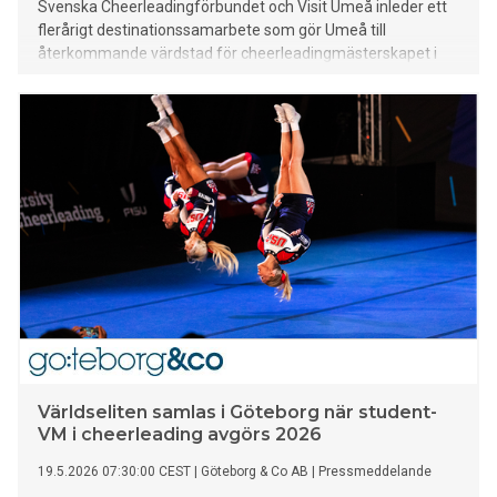
Svenska Cheerleadingförbundet och Visit Umeå inleder ett
flerårigt destinationssamarbete som gör Umeå till
återkommande värdstad för cheerleadingmästerskapet i
norra Sverige under perioden 2027–2029. Genom
satsningen stärks både cheerleadingens utveckling i norra
Sverige och Umeås position som en attraktiv idrotts- och
evenemangsstad.
Världseliten samlas i Göteborg när student-
VM i cheerleading avgörs 2026
19.5.2026 07:30:00 CEST
|
Göteborg & Co AB
|
Pressmeddelande