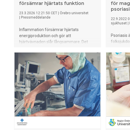
försämrar hjärtats funktion
för mag
psoriasi
23.3.2026 12:21:50 CET
|
Örebro universitet
|
Pressmeddelande
22.9.2022 0
sjukhuset
|
Inflammation försämrar hjärtats
Psoriasis 
energiproduktion och gör att
folksjukdo
hjärtvävnaden slår långsammare. Det
som kan p
visar en ny studie från Örebro universitet
Kroniska 
där forskare har fått tre olika typer av
är vanliga
hjärtceller att samverka och bete sig som
än i övrig
mänsklig hjärtvävnad.
klinisk st
sjukhuset 
försämrad
vilket kan 
inflammati
tarmprobl