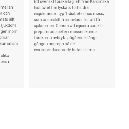
är överläkare, specialiserad inom
Ett svenskt forskarlag lett från Karolinska
infektionsmedicin och klinisk mikrobiologi,
 mellan
Institutet har lyckats förhindra
samt docent vid Linköpings universitet.
r och
insjuknande i typ 1-diabetes hos möss,
Forskningsfrågorna har sitt ursprung i den
ts allt
som är särskilt framavlade för att få
kliniska vardagen, mötet med patienter
å sjukdom
sjukdomen. Genom att injicera särskilt
och arbetet med diagnostik vid
ingen inom
preparerade celler i mössen kunde
Länssjukhuset Ryhov i Jönköping. –
omar,
forskarna avbryta pågående, långt
Borrelia-infektion är en vanligt
reumatism.
gångna angrepp på de
förekommande frågeställning och med
insulinproducerande betacellerna.
dagens diagnostikmetoder kan det ibland
olika
vara svårt att skilja en aktuell infektion
ens i
från en tidigare genomgången, säger
Anna J. Henningsson. Det förekommer
.
också att man har utvecklat an