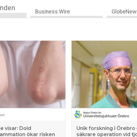
anden
Business Wire
GlobeNew
e visar: Dold
Unik forskning i Örebro
lammation ökar risken
säkrare operation vid tj