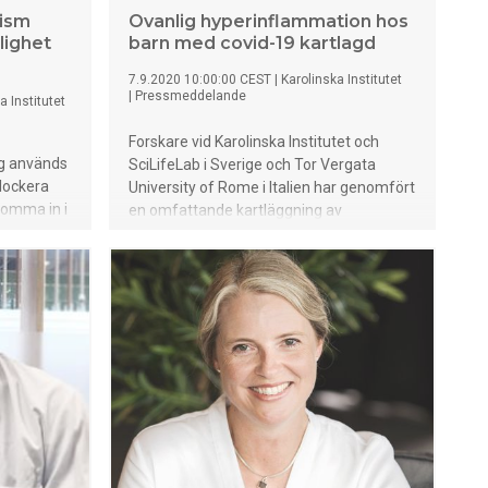
ism
Ovanlig hyperinflammation hos
lighet
barn med covid-19 kartlagd
7.9.2020 10:00:00 CEST
|
Karolinska Institutet
|
Pressmeddelande
a Institutet
Forskare vid Karolinska Institutet och
ag används
SciLifeLab i Sverige och Tor Vergata
lockera
University of Rome i Italien har genomfört
komma in i
en omfattande kartläggning av
n hos
immunsvaret hos barn som drabbas av
ovid-19.
ett ovanligt men livshotande
g av ett
inflammatoriskt syndrom i samband med
t av
covid-19. Studien, som publiceras i den
t.
vetenskapliga tidskriften Cell, visar hur
skriften
immunsystemet reagerar vid detta
ående
tillstånd och särskiljer det från de
gar.
besläktade tillstånden Kawasakis
sjukdom och cytokinstorm vid akut covid-
19.