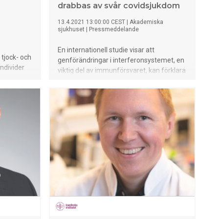
drabbas av svår covidsjukdom
13.4.2021 13:00:00 CEST
|
Akademiska
sjukhuset
|
Pressmeddelande
En internationell studie visar att
 tjock- och
genförändringar i interferonsystemet, en
ndivider
viktig del av immunförsvaret, kan förklara
tionen är
varför vissa individer får livshotande
en att det
symtom vid covid-19, medan andra får en
infektion utan symtom.
en med
d
 tidigt
och sedan
 Ioannis