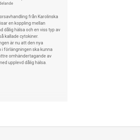
presenteras under
delande
arna som arrangeras i Uppsala
 maj.
orsavhandling från Karolinska
 visar en koppling mellan
ad dålig hälsa och en viss typ av
så kallade cytokiner.
gen är nu att den nya
 i förlängningen ska kunna
 bättre omhändertagande av
ed upplevd dålig hälsa.