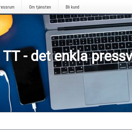
ressrum
Om tjänsten
Bli kund
 TT - det enkla press