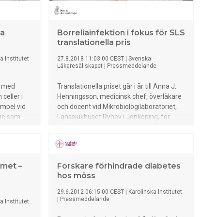
ja
Borreliainfektion i fokus för SLS
translationella pris
a Institutet
27.8.2018 11:03:00 CEST
|
Svenska
Läkaresällskapet
|
Pressmeddelande
r med
Translationella priset går i år till Anna J.
celler i
Henningsson, medicinsk chef, överläkare
empel vid
och docent vid Mikrobiologilaboratoriet,
die som
Länssjukhuset Ryhov i Jönköping, för
of Allergy
ansökan: ”Immunrespons vid
nu på att
borreliainfektion – betydelse för
lle kunna
patogenes och sjukdomsförlopp”. – Jag
r
är överraskad och mycket glad för priset,
met –
Forskare förhindrade diabetes
astma hos
säger Anna J. Henningsson. Jag har
hos möss
n kanske
forskat om detta i snart femton år och
det är givetvis väldigt roligt att mitt och
29.6.2012 06:15:00 CEST
|
Karolinska Institutet
aten står
forskargruppens arbete
|
Pressmeddelande
a Institutet
et och
uppmärksammas! Anna J. Henningsson