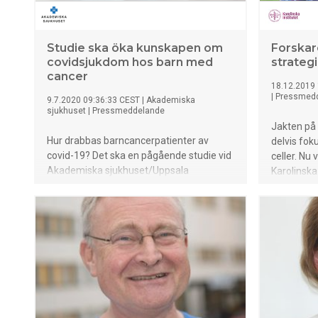
Studie ska öka kunskapen om
Forskar
covidsjukdom hos barn med
strategi
cancer
18.12.2019 
|
Pressmed
9.7.2020 09:36:33 CEST
|
Akademiska
sjukhuset
|
Pressmeddelande
Jakten på 
Hur drabbas barncancerpatienter av
delvis fok
covid-19? Det ska en pågående studie vid
celler. Nu 
Akademiska sjukhuset/Uppsala
Karolinska 
universitet bringa klarhet i. Globalt och i
University
Sverige förefaller det som att sjukdomen
denna met
är sällsynt bland barn. Majoriteten som
för att hit
insjuknat har fått lindriga symtom, men
Forskarna 
kunskap saknas om hur barn som
grupp HIV
behandlas för cancer påverkas.
viruset ut
deras lymf
att döda i