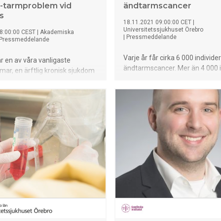
-tarmproblem vid
ändtarmscancer
s
18.11.2021 09:00:00 CET
|
Universitetssjukhuset Örebro
8:00:00 CEST
|
Akademiska
|
Pressmeddelande
Pressmeddelande
Varje år får cirka 6 000 individer
är en av våra vanligaste
ändtarmscancer. Mer än 4 000 i
mar, en ärftlig kronisk sjukdom
behöver opereras. Under opera
åverka både hud och leder.
den mest oroande komplikation
inflammatoriska tarmsjukdomar
blir ett läckage i skarven mellan
re hos patienter med psoriasis
tarmändarna efter att tarmbit
a befolkningen. Nu visar en
cancer tagits bort, vilket kallas
udie ledd från Akademiska
anastomosläckage. ”Syftet me
att tarmbarriären oftare är
forskningen var att hitta sätt att
 hos personer med sjukdomen
identifiera anastomosläckage 
vara kopplat till osynlig
behandla det”, säger forskaren
on och ökad risk för mag-
Oikonomakis.
em.