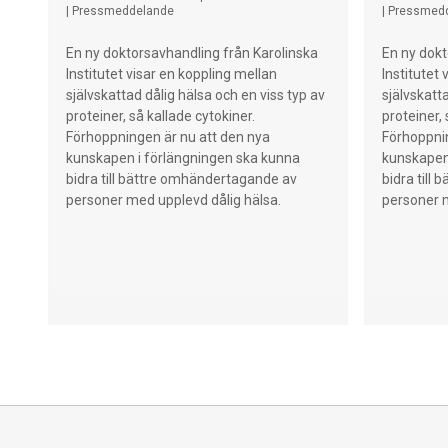
anledning av internationella
Planerna 
|
Pressmeddelande
|
Pressmed
fibromyalgidagen 12 maj.
Gastrodag
den 27-29
En ny doktorsavhandling från Karolinska
En ny dokt
Institutet visar en koppling mellan
Institutet
självskattad dålig hälsa och en viss typ av
självskatt
proteiner, så kallade cytokiner.
proteiner, 
Förhoppningen är nu att den nya
Förhoppnin
kunskapen i förlängningen ska kunna
kunskapen
bidra till bättre omhändertagande av
bidra till
personer med upplevd dålig hälsa.
personer m