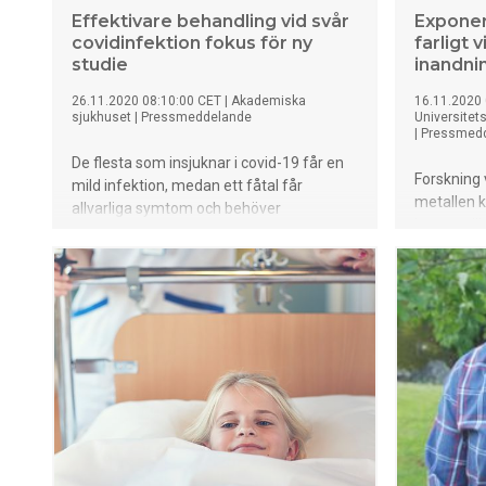
Effektivare behandling vid svår
Exponeri
covidinfektion fokus för ny
farligt 
studie
inandni
26.11.2020 08:10:00 CET
|
Akademiska
16.11.2020 
sjukhuset
|
Pressmeddelande
Universitet
|
Pressmed
De flesta som insjuknar i covid-19 får en
Forskning 
mild infektion, medan ett fåtal får
metallen k
allvarliga symtom och behöver
kan ge oli
inneliggande vård. För att kunna behandla
Upptaget a
de svårast sjuka mer effektivt behövs
inandning
ökad kunskap om virusets och
resultat t
immunförsvarets samspel över tid. I en
kobolt i h
studie på Akademiska sjukhuset ska
det totala
forskare bland annat jämföra allvarliga
storleksor
immunreaktioner, så kallade
säger Mari
cytokinstormar, hos patienter inom
intensivvården med immunförsvaret hos
friska blodgivare.