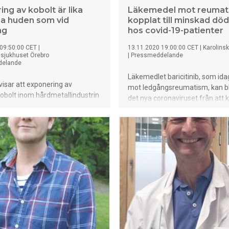
ng av kobolt är lika
Läkemedel mot reumat
via huden som vid
kopplat till minskad död
ng
hos covid-19-patienter
09:50:00 CET
|
13.11.2020 19:00:00 CET
|
Karolinsk
ssjukhuset Örebro
|
Pressmeddelande
delande
Läkemedlet baricitinib, som id
visar att exponering av
mot ledgångsreumatism, kan b
obolt inom hårdmetallindustrin
det nya coronaviruset från att 
ka negativa hälsoeffekter.
cellerna och minska dödlighete
v kobolt sker främst via
patienter med måttlig till svår c
 men även genom huden. ”Våra
Det visar translationell forsknin
yder på att hudexponering för
internationellt team koordinera
årdmetallindustrin kan påverka
forskare vid Karolinska Institute
 upptaget av kobolt i samma
Resultatet, som publiceras i tid
dning som luftexponeringen”,
Science Advances, stöder påg
a Klasson, yrkeshygieniker.
randomiserade kliniska prövnin