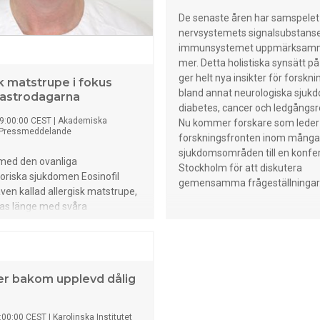
Lunds Universitet.
De senaste åren har samspelet
nervsystemets signalsubstanse
immunsystemet uppmärksamma
mer. Detta holistiska synsätt p
ger helt nya insikter för forskn
sk matstrupe i fokus
bland annat neurologiska sjukd
astrodagarna
diabetes, cancer och ledgångs
9:00:00 CEST
|
Akademiska
Nu kommer forskare som leder
Pressmeddelande
forskningsfronten inom många 
sjukdomsområden till en konfer
 med den ovanliga
Stockholm för att diskutera
oriska sjukdomen Eosinofil
gemensamma frågeställningar
även kallad allergisk matstrupe,
ras länge med svåra
svårigheter innan de
eras. Experter inom
erologi på Akademiska
går nu i bräschen för ett utökat
er bakom upplevd dålig
 med öron-näs-hals-
er och barnmedicinare för att
diagnostik och behandling.
:00:00 CEST
|
Karolinska Institutet