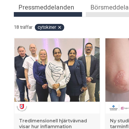
Pressmeddelanden
Börsmeddel
18
träffar
cytokiner
Tredimensionell hjärtvävnad
Ny studi
visar hur inflammation
tarminf