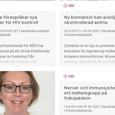
e förespråkar nya
Ny biomarkör kan avslö
er för HIV kontroll
okontrollerad astma
19:00:00 CET
|
Karolinska Institutet
20.8.2019 11:05:00 CEST
|
Karolinsk
delande
|
Pressmeddelande
ett botemedel för AIDS har
Cytokiner är en typ av proteine
userat på att utrota infekterade
betydelse för signalering mellan 
visar ny forskning från
kroppens immunförsvar, till ex
Institutet i Sverige och
infektion eller skada. En ny stu
 of Pennsylvania i USA att
publiceras i tidskriften Journal 
od inte nödvändigtvis behövs
and Clinical Immunology pekar 
ta ett funktionellt botemedel.
cytokinen interleukin(IL)-26 sku
upptäckte i en studie av en liten
användas som biologisk markö
Nerver och immunsyste
-smittade som lever med
(biomarkör) för okontrollerad 
ett helhetsgrepp på
an behov av behandling att
både vuxna och barn - och äve
folksjukdom
ocyter höll tillbaka viruset utan
vara ett framtida mål för nya
nfekterade celler.
astmaläkemedel. Bakom result
19.8.2014 09:47:35 CEST
|
Karolinsk
forskare vid Karolinska Institut
|
Pressmeddelande