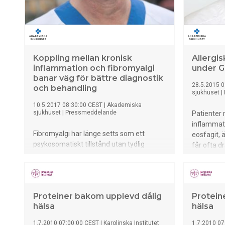
Koppling mellan kronisk
Allergi
inflammation och fibromyalgi
under G
banar väg för bättre diagnostik
28.5.2015 0
och behandling
sjukhuset
|
10.5.2017 08:30:00 CEST
|
Akademiska
sjukhuset
|
Pressmeddelande
Patienter
inflammat
Fibromyalgi har länge setts som ett
eosfagit, 
psykosomatiskt tillstånd utan tydlig
får ofta d
biologisk förklaring. Nya forskningsrön
sväljnings
visar nu att drabbade kan ha en kronisk
diagnostis
inflammation både i centrala
gastroent
nervsystemet och i övriga kroppen. Detta
sjukhuset 
Proteiner bakom upplevd dålig
Protein
banar väg för bättre sätt att
samarbete
hälsa
hälsa
diagnostisera och på sikt även behandla
specialist
sjukdomen vilket lyfts fram med
förbättra 
1.7.2010 07:00:00 CEST
|
Karolinska Institutet
1.7.2010 07