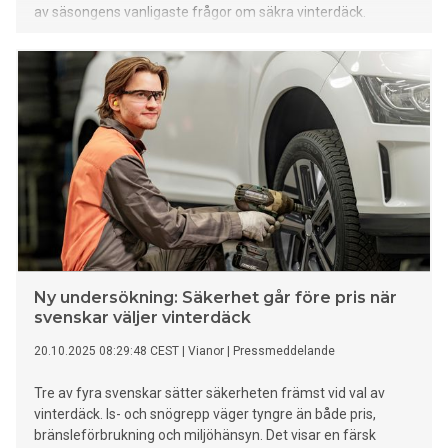
av säsongens vanligaste frågor om säkra vinterdäck.
Ny undersökning: Säkerhet går före pris när
svenskar väljer vinterdäck
20.10.2025 08:29:48 CEST
|
Vianor
|
Pressmeddelande
Tre av fyra svenskar sätter säkerheten främst vid val av
vinterdäck. Is- och snögrepp väger tyngre än både pris,
bränsleförbrukning och miljöhänsyn. Det visar en färsk