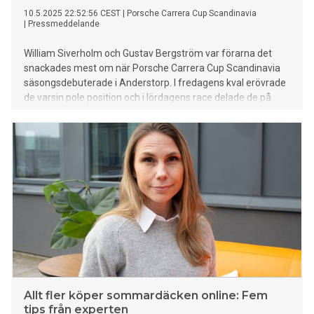
10.5.2025 22:52:56 CEST
|
Porsche Carrera Cup Scandinavia
|
Pressmeddelande
William Siverholm och Gustav Bergström var förarna det
snackades mest om när Porsche Carrera Cup Scandinavia
säsongsdebuterade i Anderstorp. I fredagens kval erövrade
de varsin pole position och i lördagens race delade de på
segrarna, bådas första någonsin i mästerskapet. Siverholm
och Bergström toppar dessutom tabellen inför den andra
deltävlingen som avgörs på Drivecenter Arena i Fällfors 13-
14 juni.
Allt fler köper sommardäcken online: Fem
tips från experten