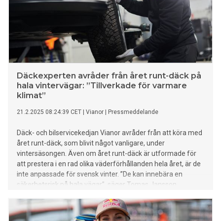
Däckexperten avråder från året runt-däck på
hala vintervägar: ”Tillverkade för varmare
klimat”
21.2.2025 08:24:39 CET
|
Vianor
|
Pressmeddelande
Däck- och bilservicekedjan Vianor avråder från att köra med
året runt-däck, som blivit något vanligare, under
vintersäsongen. Även om året runt-däck är utformade för
att prestera i en rad olika väderförhållanden hela året, är de
inte anpassade för svensk vinter. ”De kan innebära en
säkerhetsrisk på hala vägar”, säger Tomas Jansson,
produktchef på Vianor.