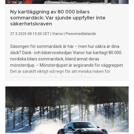
Överväg att behålla dubbade vinterdäck på, men se upp så
du inte bryter mo
Ny kartläggning av 80 000 bilars
sommardäck: Var sjunde uppfyller inte
säkerhetskraven
27.3.2025 08:15:00 CET
|
Vianor
|
Pressmeddelande
Säsongen för sommardäck är här – men hur säkra är dina
däck? Däck- och bilservicekedjan Vianor har kartlagt 80 000
nordiska bilars sommardäck, bland annat deras
mönsterdjup. – Mönsterdjupet är avgörande för väggreppet.
Det är särskilt viktigt vid regn för att minska risken för
vattenplaning, säger Sofie Tuvinger på Vianor.