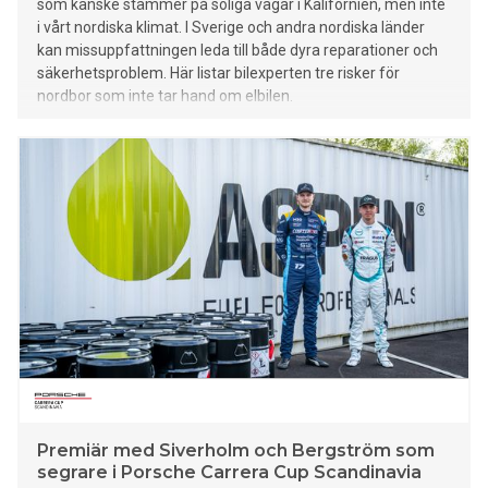
som kanske stämmer på soliga vägar i Kalifornien, men inte
i vårt nordiska klimat. I Sverige och andra nordiska länder
kan missuppfattningen leda till både dyra reparationer och
säkerhetsproblem. Här listar bilexperten tre risker för
nordbor som inte tar hand om elbilen.
Premiär med Siverholm och Bergström som
segrare i Porsche Carrera Cup Scandinavia