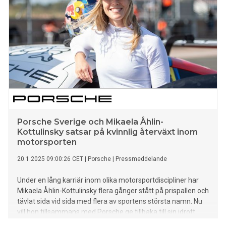
Porsche Sverige och Mikaela Åhlin-
Kottulinsky satsar på kvinnlig återväxt inom
motorsporten
20.1.2025 09:00:26 CET
|
Porsche
|
Pressmeddelande
Under en lång karriär inom olika motorsportdiscipliner har
Mikaela Åhlin-Kottulinsky flera gånger stått på prispallen och
tävlat sida vid sida med flera av sportens största namn. Nu
vill hon tillsammans med Porsche ge tillbaka till sin idrott
med en satsning som uppmärksammar motorsport och