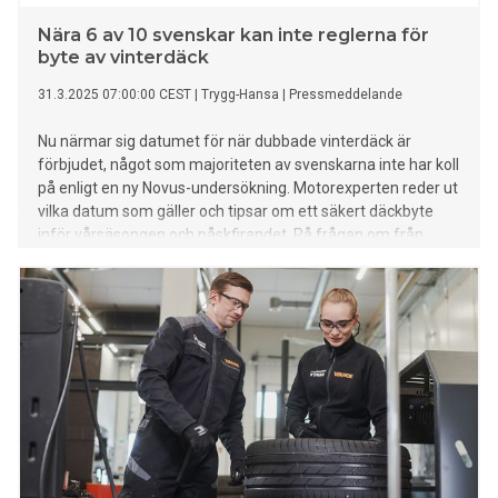
Nära 6 av 10 svenskar kan inte reglerna för
byte av vinterdäck
31.3.2025 07:00:00 CEST
|
Trygg-Hansa
|
Pressmeddelande
Nu närmar sig datumet för när dubbade vinterdäck är
förbjudet, något som majoriteten av svenskarna inte har koll
på enligt en ny Novus-undersökning. Motorexperten reder ut
vilka datum som gäller och tipsar om ett säkert däckbyte
inför vårsäsongen och påskfirandet. På frågan om från
vilket datum det är förbjudet att köra dubbdäck i Sverige
svarar endast två av fem svenskar rätt (42 procent). Nästan
sex av tio svenskar (57 procent) kan inte reglerna, då 42
procent anger fel svarsalternativ och 15 procent svarar “vet
ej”. De som har mest kunskap om datumet är yngre män
18–29 år som i betydligt högre utsträckning svarar rätt (62
procent anger rätt svarsalternativ). Rätt svar är att det är
förbjudet att använda dubbdäck under tidsperioden 16 april
- 30 september om det inte är eller förväntas bli
vinterväglag. – I år infaller påsken sent så det gäller att
tänka till för de som tänkt sig en tur till fjällen över påsk.