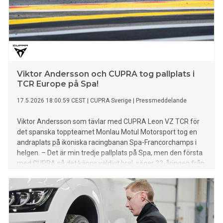
Viktor Andersson och CUPRA tog pallplats i
TCR Europe på Spa!
17.5.2026 18:00:59 CEST
|
CUPRA Sverige
|
Pressmeddelande
Viktor Andersson som tävlar med CUPRA Leon VZ TCR för
det spanska toppteamet Monlau Motul Motorsport tog en
andraplats på ikoniska racingbanan Spa-Francorchamps i
helgen. – Det är min tredje pallplats på Spa, men den första
med CUPRA så det känns väldigt bra!, säger 22-åringen från
Linköping.