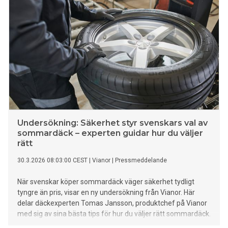
Undersökning: Säkerhet styr svenskars val av
sommardäck – experten guidar hur du väljer
rätt
30.3.2026 08:03:00 CEST
|
Vianor
|
Pressmeddelande
När svenskar köper sommardäck väger säkerhet tydligt
tyngre än pris, visar en ny undersökning från Vianor. Här
delar däckexperten Tomas Jansson, produktchef på Vianor
med sig av sina bästa tips för hur du väljer rätt sommardäck.