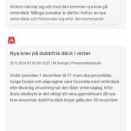
Vintern närmar sig och med den kommer nya krav på
vinterdäck. Många svenskar är därför i behov av nya
vinterdäck och förbereder sig inför den kommande
säsongen. Vianors säljchef för privatkunder i Sverige, Sofie
Tuvinger, svarar på de vanligaste frågorna om vinterdäck.
Nya krav på dubbfria däck i vinter
20.9.2024 05:50:00 CEST
|
M Sverige
|
Pressmeddelande
Under perioden 1 december till 31 mars ska personbilar,
tunga fordon och släpvagnar vara försedda med vinterdäck
eller likvärdig utrustning när det råder vinterväglag. Inför
årets däckbyte är det viktigt att vara uppmärksam då nya
krav avseende dubbfria däck börjar gälla den 30 november.