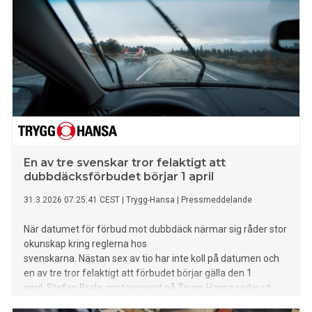
En av tre svenskar tror felaktigt att
dubbdäcksförbudet börjar 1 april
31.3.2026 07:25:41 CEST
|
Trygg-Hansa
|
Pressmeddelande
När datumet för förbud mot dubbdäck närmar sig råder stor
okunskap kring reglerna hos
svenskarna. Nästan sex av tio har inte koll på datumen och
en av tre tror felaktigt att förbudet börjar gälla den 1
april. Stefan Brala, motorexpert på Trygg-Hansa reder ut
reglerna och ger sina bästa råd inför hjulskiftet.