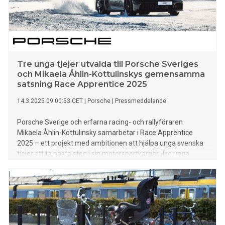
Tre unga tjejer utvalda till Porsche Sveriges
och Mikaela Åhlin-Kottulinskys gemensamma
satsning Race Apprentice 2025
14.3.2025 09:00:53 CET
|
Porsche
|
Pressmeddelande
Porsche Sverige och erfarna racing- och rallyföraren
Mikaela Åhlin-Kottulinsky samarbetar i Race Apprentice
2025 – ett projekt med ambitionen att hjälpa unga svenska
tjejer att ta nästa steg i sin motorsportkarriär. Tre unga
talanger är nu utvalda.