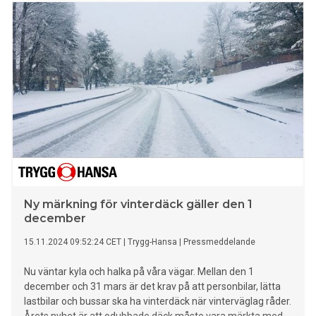
skapar en väg in för unga tjejer som drömmer om en karriär
inom racing.
Ny märkning för vinterdäck gäller den 1
december
15.11.2024 09:52:24 CET
|
Trygg-Hansa
|
Pressmeddelande
Nu väntar kyla och halka på våra vägar. Mellan den 1
december och 31 mars är det krav på att personbilar, lätta
lastbilar och bussar ska ha vinterdäck när vinterväglag råder.