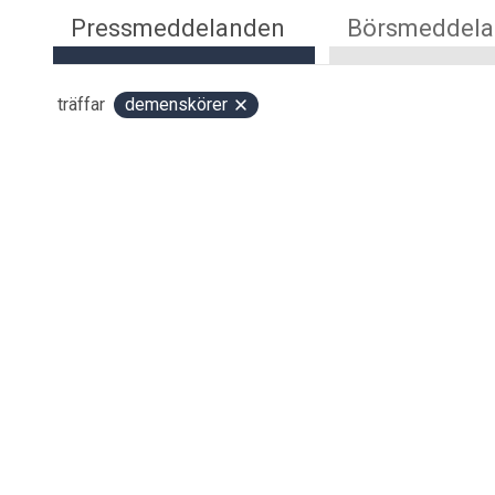
Pressmeddelanden
Börsmeddel
träffar
demenskörer