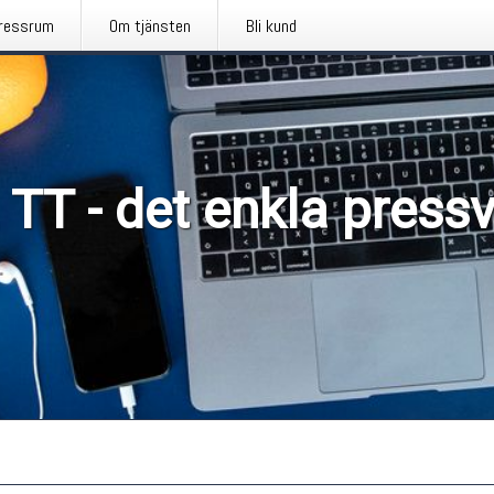
ressrum
Om tjänsten
Bli kund
 TT - det enkla press