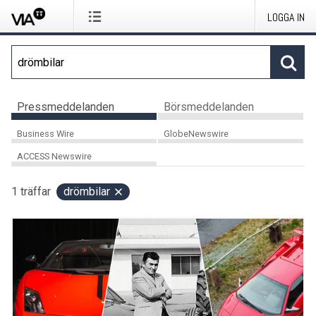
LOGGA IN
Pressmeddelanden
Börsmeddelanden
Business Wire
GlobeNewswire
ACCESS Newswire
1
träffar
drömbilar