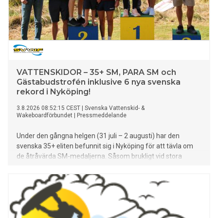
VATTENSKIDOR – 35+ SM, PARA SM och
Gästabudstrofén inklusive 6 nya svenska
rekord i Nyköping!
3.8.2026 08:52:15 CEST
|
Svenska Vattenskid- &
Wakeboardförbundet
|
Pressmeddelande
Under den gångna helgen (31 juli – 2 augusti) har den
svenska 35+ eliten befunnit sig i Nyköping för att tävla om
de åtråvärda SM-medaljerna. Såsom brukligt vid stora
mästerskap blev det även denna gång presterat en rad
starka resultat inklusive inte mindre än 6 nya svenska
rekord*. Parallellt med 35+ SM arrangerades även PARA-
SM och som grädde på moset var även klasserna U-14, U-
17, U-21 och Open inkluderade under helgens gedigna
tävlingsprogram. Huvudbilden: Lagtävlingen under 35+ SM