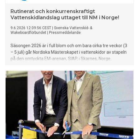
Rutinerat och konkurrenskraftigt
Vattenskidlandslag uttaget till NM i Norge!
9.6.2026 12:09:56 CEST
|
Svenska Vattenskid- &
Wakeboardförbundet
|
Pressmeddelande
Säsongen 2026 är i full blom och om bara cirka tre veckor (3
– 5 juli) går Nordiska Mästerskapet i vattenskidor av stapeln
på den omtyckta EM-arenan, SIAP, i Skarnes, Norge.