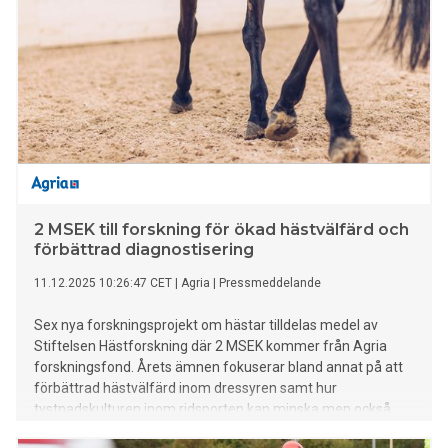
2 MSEK till forskning för ökad hästvälfärd och
förbättrad diagnostisering
11.12.2025 10:26:47 CET
|
Agria
|
Pressmeddelande
Sex nya forskningsprojekt om hästar tilldelas medel av
Stiftelsen Hästforskning där 2 MSEK kommer från Agria
forskningsfond. Årets ämnen fokuserar bland annat på att
förbättrad hästvälfärd inom dressyren samt hur
tystnadskulturen inom ridsporten kan minska men också
förbättrade metoder för diagnostisering av vanliga