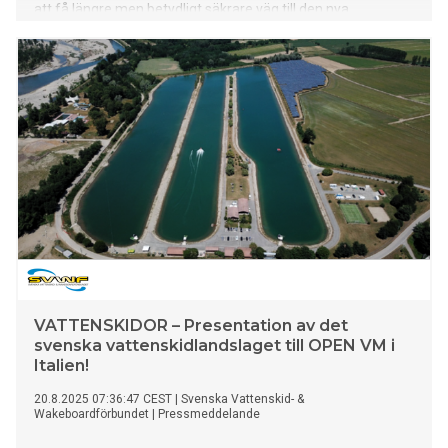
att få längre men betydligt säkrare väg till den nya
hållplatsen och syftet är att skapa en tryggare och säkrare
miljö för resenärerna.
VATTENSKIDOR – Presentation av det
svenska vattenskidlandslaget till OPEN VM i
Italien!
20.8.2025 07:36:47 CEST
|
Svenska Vattenskid- &
Wakeboardförbundet
|
Pressmeddelande