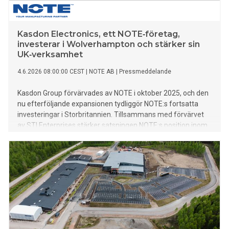
Kasdon Electronics, ett NOTE‑företag,
investerar i Wolverhampton och stärker sin
UK‑verksamhet
4.6.2026 08:00:00 CEST
|
NOTE AB
|
Pressmeddelande
Kasdon Group förvärvades av NOTE i oktober 2025, och den
nu efterföljande expansionen tydliggör NOTE:s fortsatta
investeringar i Storbritannien. Tillsammans med förvärvet
av STI Enterprises stärker satsningen NOTE:s position inom
elektronik och ökar kapaciteten för fortsatt tillväxt inom
försvar, industri, kommunikation, MedTech och GreenTech
sektorerna.