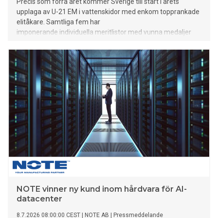
Precis som förra året kommer Sverige till start i årets
upplaga av U-21 EM i vattenskidor med enkom topprankade
elitåkare. Samtliga fem har
imponerande individuella meritlistor med vunna medaljer
vid tidigare nationella och/eller internationella tävlingar
och mästerskap.
NOTE vinner ny kund inom hårdvara för AI-
datacenter
8.7.2026 08:00:00 CEST
|
NOTE AB
|
Pressmeddelande