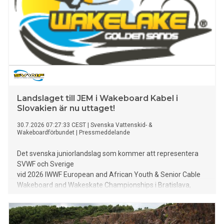
2026 vanns av Karlstads VSK före arrangörsföreningen
Nyköping med Bromölla Vattenskidklubb på bronsplats.
Landslaget till JEM i Wakeboard Kabel i
Slovakien är nu uttaget!
30.7.2026 07:27:33 CEST
|
Svenska Vattenskid- &
Wakeboardförbundet
|
Pressmeddelande
Det svenska juniorlandslag som kommer att representera
SVWF och Sverige
vid 2026 IWWF European and African Youth & Senior Cable
Wakeboard and Wakeskate Championships i Bratislava,
Slovakien är nu uttaget och består av fem av våra
främsta junioratleter.