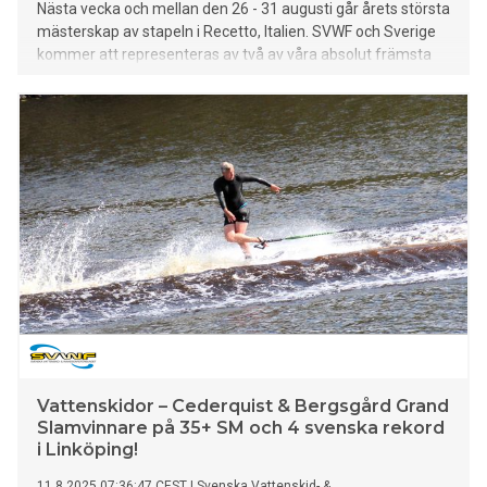
Nästa vecka och mellan den 26 - 31 augusti går årets största
mästerskap av stapeln i Recetto, Italien. SVWF och Sverige
kommer att representeras av två av våra absolut främsta
elitåkare vid detta Världsmästerskap, Tim Törnquist och
Jakob Bogne.
Vattenskidor – Cederquist & Bergsgård Grand
Slamvinnare på 35+ SM och 4 svenska rekord
i Linköping!
11.8.2025 07:36:47 CEST
|
Svenska Vattenskid- &