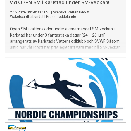
vid OPEN SM i Karlstad under SM-veckan!
27.6.2026 09:58:30 CEST
|
Svenska Vattenskid- &
Wakeboardförbundet
|
Pressmeddelande
Open SM i vattenskidor under evenemanget SM-veckan i
Karlstad har under 3 fantastiska dagar (24 – 26 juni)
arrangerats av Karlstads Vattenskidklubb och SVWF. Såsom
alltid när vår idrott har privilegiet att vara med på SM-veckan
blev detta SM något alldeles extra med stor publik och
direktsända TV-finaler.