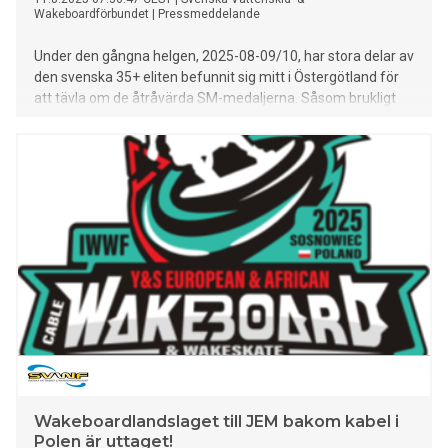
Wakeboardförbundet
|
Pressmeddelande
Under den gångna helgen, 2025-08-09/10, har stora delar av
den svenska 35+ eliten befunnit sig mitt i Östergötland för
att tävla om de åtråvärda SM-medaljerna. Såsom brukligt
vid stora mästerskap blev det även denna gång presterat en
rad starka resultat. I tillägg till, samt parallellt med SM, var
även övriga åldersklasser inkluderade i helgens tävling.
Bilden: Bo Sjöström på väg mot svenskt trickrekord.
Wakeboardlandslaget till JEM bakom kabel i
Polen är uttaget!