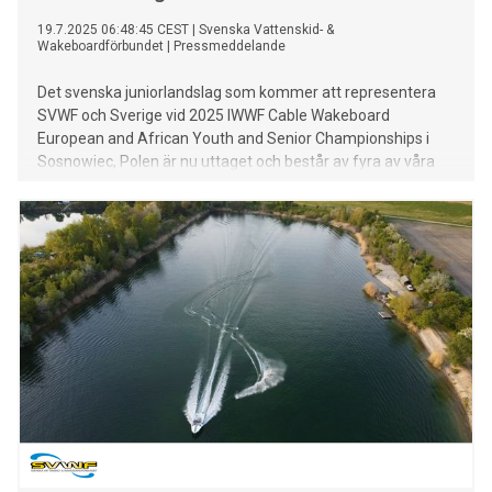
19.7.2025 06:48:45 CEST
|
Svenska Vattenskid- &
Wakeboardförbundet
|
Pressmeddelande
Det svenska juniorlandslag som kommer att representera
SVWF och Sverige vid 2025 IWWF Cable Wakeboard
European and African Youth and Senior Championships i
Sosnowiec, Polen är nu uttaget och består av fyra av våra
främsta wakeboardatleter.