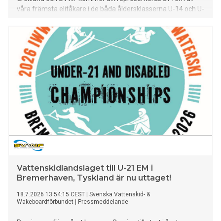
våra främsta elitåkare i de båda åldersklasserna U-14 och U-
17.
Vattenskidlandslaget till U-21 EM i
Bremerhaven, Tyskland är nu uttaget!
18.7.2026 13:54:15 CEST
|
Svenska Vattenskid- &
Wakeboardförbundet
|
Pressmeddelande