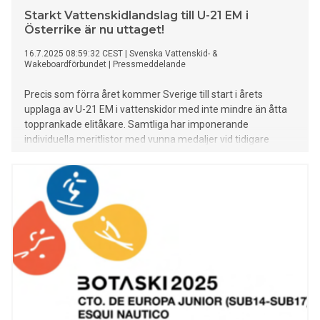
Starkt Vattenskidlandslag till U-21 EM i
Österrike är nu uttaget!
16.7.2025 08:59:32 CEST
|
Svenska Vattenskid- &
Wakeboardförbundet
|
Pressmeddelande
Precis som förra året kommer Sverige till start i årets
upplaga av U-21 EM i vattenskidor med inte mindre än åtta
topprankade elitåkare. Samtliga har imponerande
individuella meritlistor med vunna medaljer vid tidigare
nationella och internationella tävlingar och mästerskap.