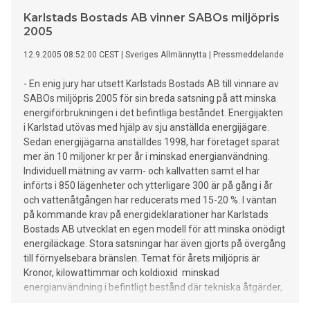
Karlstads Bostads AB vinner SABOs miljöpris
2005
12.9.2005 08:52:00 CEST
|
Sveriges Allmännytta
|
Pressmeddelande
- En enig jury har utsett Karlstads Bostads AB till vinnare av
SABOs miljöpris 2005 för sin breda satsning på att minska
energiförbrukningen i det befintliga beståndet. Energijakten
i Karlstad utövas med hjälp av sju anställda energijägare.
Sedan energijägarna anställdes 1998, har företaget sparat
mer än 10 miljoner kr per år i minskad energianvändning.
Individuell mätning av varm- och kallvatten samt el har
införts i 850 lägenheter och ytterligare 300 är på gång i år
och vattenåtgången har reducerats med 15-20 %. I väntan
på kommande krav på energideklarationer har Karlstads
Bostads AB utvecklat en egen modell för att minska onödigt
energiläckage. Stora satsningar har även gjorts på övergång
till förnyelsebara bränslen. Temat för årets miljöpris är
Kronor, kilowattimmar och koldioxid  minskad
energianvändning i befintligt bestånd där tekniska åtgärder,
arbete med personal och boende har värderats. Karlstads