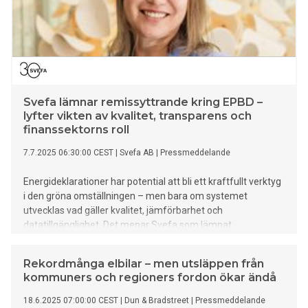
Svefa lämnar remissyttrande kring EPBD –
lyfter vikten av kvalitet, transparens och
finanssektorns roll
7.7.2025 06:30:00 CEST
|
Svefa AB
|
Pressmeddelande
Energideklarationer har potential att bli ett kraftfullt verktyg
i den gröna omställningen – men bara om systemet
utvecklas vad gäller kvalitet, jämförbarhet och
datatillgänglighet. Det menar Svefa som lämnat
remissyttrande inom ramen för Boverkets
regeringsuppdrag att implementera det nya EU-direktivet
Rekordmånga elbilar – men utsläppen från
om byggnaders energiprestanda, EPBD.
kommuners och regioners fordon ökar ändå
18.6.2025 07:00:00 CEST
|
Dun & Bradstreet
|
Pressmeddelande