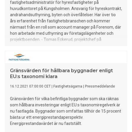
fastighetsadministratör för hyresfastigheter på
huvudkontoret på Kungsholmen. Ansvarig för hyreskontrakt,
andrahandsuthyrning, byten och överlåtelser. Har över tio
års erfarenhet från fastighetsbranschen och kommer
närmast från en roll som account manager på Forenom, där
hon arbetade med uthyrning av företagslägenheter och
projektboenden. - Tomas Eckerud, projektchef på
avdelningen Strategisk förvaltning. Ansvarar för utveckling
av energi- och konsulttjänster, energideklarationer samt
energiprojekt för
Gränsvärden för hållbara byggnader enligt
EU:s taxonomi klara
16.12.2021 07:00:00 CET
|
Fastighetsägarna
|
Pressmeddelande
Gränsvärden för vilka befintliga byggnader som ska räknas
som hållbara investeringar enligt EU:s taxonomiregelverk är
nu fastlagda. Byggnader som omfattas tillhör de 15 procent
bästa ur ett energiprestandaperspektiv.
Energiprestandavärdet är nu fastställt.