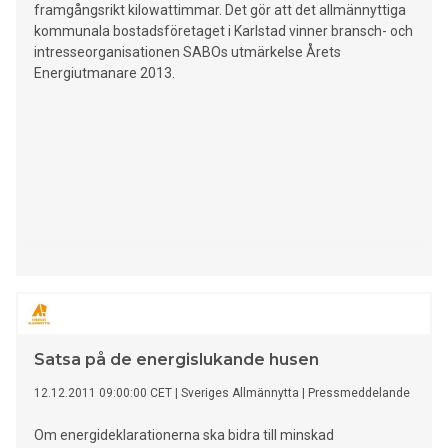
platsbesök i samtliga fastigheter, hur ska lagstiftningen
framgångsrikt kilowattimmar. Det gör att det allmännyttiga
tillämpas, och hur tänker energiexperterna hantera den
kommunala bostadsföretaget i Karlstad vinner bransch- och
kommande deklarationsperioden? Det är frågor som Per
intresseorganisationen SABOs utmärkelse Årets
Lindh, energiexpert på Navic energipartner
Energiutmanare 2013.
Satsa på de energislukande husen
12.12.2011 09:00:00 CET
|
Sveriges Allmännytta
|
Pressmeddelande
Om energideklarationerna ska bidra till minskad