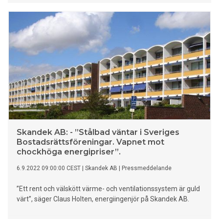
energikostnader, utan också bidra till att förbättra
byggnadens energideklaration.
Skandek AB: - ”Stålbad väntar i Sveriges
Bostadsrättsföreningar. Vapnet mot
chockhöga energipriser”.
6.9.2022 09:00:00 CEST
|
Skandek AB
|
Pressmeddelande
”Ett rent och välskött värme- och ventilationssystem är guld
värt”, säger Claus Holten, energiingenjör på Skandek AB.