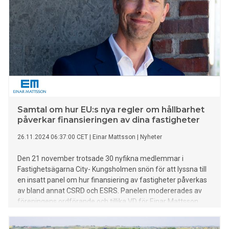
Samtal om hur EU:s nya regler om hållbarhet
påverkar finansieringen av dina fastigheter
26.11.2024 06:37:00 CET
|
Einar Mattsson
|
Nyheter
Den 21 november trotsade 30 nyfikna medlemmar i
Fastighetsägarna City- Kungsholmen snön för att lyssna till
en insatt panel om hur finansiering av fastigheter påverkas
av bland annat CSRD och ESRS. Panelen modererades av
föreningens ordförande och tillika VD för Einar Mattsson
Fastighetsförvaltning AB, Magnus Molin.