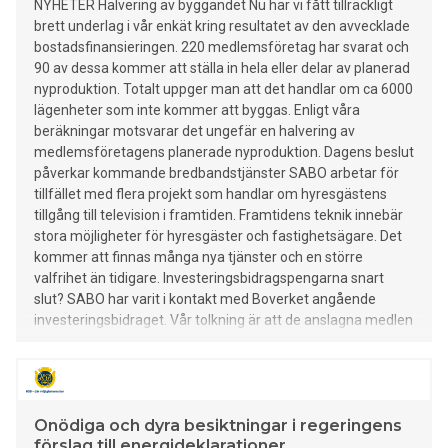
NYHETER Halvering av byggandet Nu har vi fått tillräckligt
brett underlag i vår enkät kring resultatet av den avvecklade
bostadsfinansieringen. 220 medlemsföretag har svarat och
90 av dessa kommer att ställa in hela eller delar av planerad
nyproduktion. Totalt uppger man att det handlar om ca 6000
lägenheter som inte kommer att byggas. Enligt våra
beräkningar motsvarar det ungefär en halvering av
medlemsföretagens planerade nyproduktion. Dagens beslut
påverkar kommande bredbandstjänster SABO arbetar för
tillfället med flera projekt som handlar om hyresgästens
tillgång till television i framtiden. Framtidens teknik innebär
stora möjligheter för hyresgäster och fastighetsägare. Det
kommer att finnas många nya tjänster och en större
valfrihet än tidigare. Investeringsbidragspengarna snart
slut? SABO har varit i kontakt med Boverket angående
investeringsbidraget. Vår tolkning är att de anslagna medlen
håller på att ta slut. Det är därför lönt att ta en direktkontakt
med länsstyrelsen för p
Onödiga och dyra besiktningar i regeringens
förslag till energideklarationer