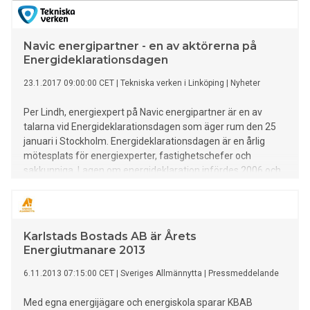
Navic energipartner - en av aktörerna på
Energideklarationsdagen
23.1.2017 09:00:00 CET
|
Tekniska verken i Linköping
|
Nyheter
Per Lindh, energiexpert på Navic energipartner är en av
talarna vid Energideklarationsdagen som äger rum den 25
januari i Stockholm. Energideklarationsdagen är en årlig
mötesplats för energiexperter, fastighetschefer och
sakkunniga. Lagen om energideklaration infördes 2006 och
eftersom en energideklaration är giltig i max 10 år så lär
årets konferens bli mer välbesökt och hetare än någonsin.
För nionde året i rad anordnas Energideklarationsdagen, en
mötesplats för branschen där information kring nya lagar
Karlstads Bostads AB är Årets
och regler varvas med diskussioner kring förbättringsförslag
Energiutmanare 2013
och effektivare arbetssätt. Ett av årets högaktuella ämnen
är de nya kraven på platsbesök, som innebär att när en
6.11.2013 07:15:00 CET
|
Sveriges Allmännytta
|
Pressmeddelande
fastighet ska energideklareras så måste den även besökas
fysiskt. Vad innebär de nya bestämmelserna kring
Med egna energijägare och energiskola sparar KBAB