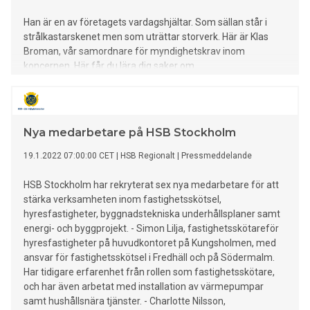
Han är en av företagets vardagshjältar. Som sällan står i
strålkastarskenet men som uträttar storverk. Här är Klas
Broman, vår samordnare för myndighetskrav inom
koncernen. Här får du lära dig saker om
fastighetsdokumentation du inte visste, varför vi alla
medarbetare trivs på Einar Mattsson och vad förkortningen
GSB och rosa träningsoverall har gemensamt med Klas.
Nya medarbetare på HSB Stockholm
19.1.2022 07:00:00 CET
|
HSB Regionalt
|
Pressmeddelande
HSB Stockholm har rekryterat sex nya medarbetare för att
stärka verksamheten inom fastighetsskötsel,
hyresfastigheter, byggnadstekniska underhållsplaner samt
energi- och byggprojekt. - Simon Lilja, fastighetsskötareför
hyresfastigheter på huvudkontoret på Kungsholmen, med
ansvar för fastighetsskötsel i Fredhäll och på Södermalm.
Har tidigare erfarenhet från rollen som fastighetsskötare,
och har även arbetat med installation av värmepumpar
samt hushållsnära tjänster. - Charlotte Nilsson,