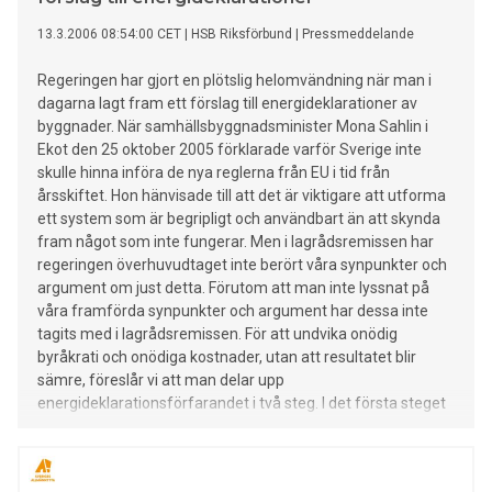
13.3.2006 08:54:00 CET
|
HSB Riksförbund
|
Pressmeddelande
Regeringen har gjort en plötslig helomvändning när man i
dagarna lagt fram ett förslag till energideklarationer av
byggnader. När samhällsbyggnadsminister Mona Sahlin i
Ekot den 25 oktober 2005 förklarade varför Sverige inte
skulle hinna införa de nya reglerna från EU i tid från
årsskiftet. Hon hänvisade till att det är viktigare att utforma
ett system som är begripligt och användbart än att skynda
fram något som inte fungerar. Men i lagrådsremissen har
regeringen överhuvudtaget inte berört våra synpunkter och
argument om just detta. Förutom att man inte lyssnat på
våra framförda synpunkter och argument har dessa inte
tagits med i lagrådsremissen. För att undvika onödig
byråkrati och onödiga kostnader, utan att resultatet blir
sämre, föreslår vi att man delar upp
energideklarationsförfarandet i två steg. I det första steget
används uppgifter om köpt energi för att se hur byggnaden
ligger till jämfört med en referens. Byggnader som redan är
bra behöver inte besiktigas för att få en ener