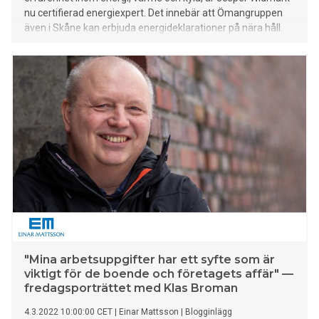
nu certifierad energiexpert. Det innebär att Ömangruppen
även i Skåne kan erbjuda energideklarationer på nära håll.
"Mina arbetsuppgifter har ett syfte som är
viktigt för de boende och företagets affär" —
fredagsporträttet med Klas Broman
4.3.2022 10:00:00 CET
|
Einar Mattsson
|
Blogginlägg