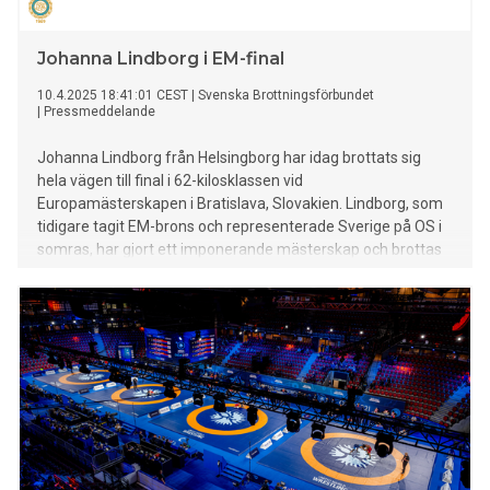
Johanna Lindborg i EM-final
10.4.2025 18:41:01 CEST
|
Svenska Brottningsförbundet
|
Pressmeddelande
Johanna Lindborg från Helsingborg har idag brottats sig
hela vägen till final i 62-kilosklassen vid
Europamästerskapen i Bratislava, Slovakien. Lindborg, som
tidigare tagit EM-brons och representerade Sverige på OS i
somras, har gjort ett imponerande mästerskap och brottas
om EM-guld imorgon, fredag kväll.