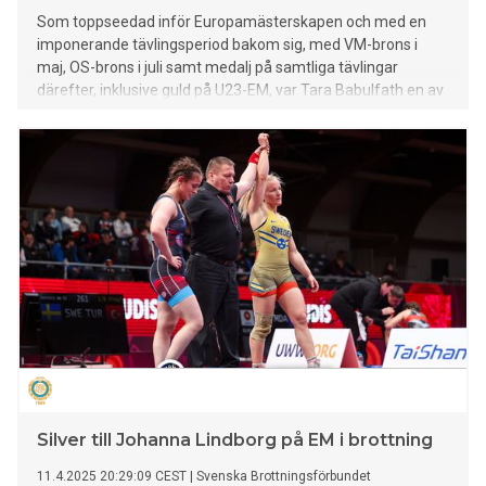
Som toppseedad inför Europamästerskapen och med en
imponerande tävlingsperiod bakom sig, med VM-brons i
maj, OS-brons i juli samt medalj på samtliga tävlingar
därefter, inklusive guld på U23-EM, var Tara Babulfath en av
huvudfavoriterna inför årets EM. Men mästerskapet tog slut
tyvärr redan i andra omgången efter att Babulfath tilldelats
tre varningar och därmed diskvalificerats.
Silver till Johanna Lindborg på EM i brottning
11.4.2025 20:29:09 CEST
|
Svenska Brottningsförbundet