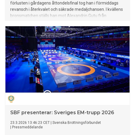
förlusten i gårdagens åttondelsfinal tog han i förmiddags
revansch i återkvalet och säkrade medaljchansen. I kvällens
bronsmatchen ställs han mot Alexandrin Gutu från
Moldavien, ca kl 18:45 på matta B.
SBF presenterar: Sveriges EM-trupp 2026
23.3.2026 13:46:23 CET
|
Svenska Brottningsförbundet
|
Pressmeddelande