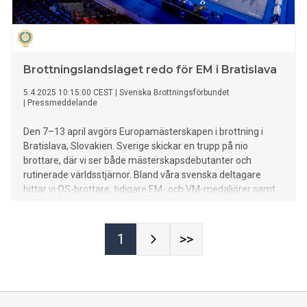
Brottningslandslaget redo för EM i Bratislava
5.4.2025 10:15:00 CEST
|
Svenska Brottningsförbundet
|
Pressmeddelande
Den 7–13 april avgörs Europamästerskapen i brottning i
Bratislava, Slovakien. Sverige skickar en trupp på nio
brottare, där vi ser både mästerskapsdebutanter och
rutinerade världsstjärnor. Bland våra svenska deltagare
hittar vi OS-brottare, tidigare EM- och VM-medaljörer samt
unga talanger.
1
>>