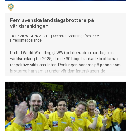
Fem svenska landslagsbrottare på
världsrankingen
18.12.2025 14:26:27 CET
|
Svenska Brottningsförbundet
|
Pressmeddelande
United World Wrestling (UWW) publicerade i måndags sin
världsranking för 2025, där de 30 högst rankade brottarna i
respektive viktklass listas. Rankingen baseras på poäng som
brottarna har samlat under världsmästerskapen, de
kontinentala mästerskapen samt säsongens fyra
rankingtävlingar. Sverige finns representerat med fem
landslagsbrottare bland topp 20.