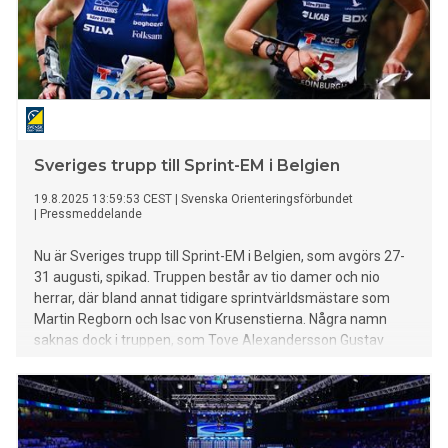
Sveriges trupp till Sprint-EM i Belgien
19.8.2025 13:59:53 CEST
|
Svenska Orienteringsförbundet
|
Pressmeddelande
Nu är Sveriges trupp till Sprint-EM i Belgien, som avgörs 27-
31 augusti, spikad. Truppen består av tio damer och nio
herrar, där bland annat tidigare sprintvärldsmästare som
Martin Regborn och Isac von Krusenstierna. Några namn
saknas dock i truppen, som Tove Alexandersson Gustav
Bergman och Emil Svensk. En överraskande comeback i
landslagsdräkten gör dock Helena Bergman som blir 40 år
lagom till mästerskapet. – Det är en spännande trupp, säger
Håkan Carlsson, förbundskapten och landslagschef.