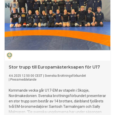
Stor trupp till Europamästerksapen för U17
4.6.2025 12:50:00 CEST
|
Svenska Brottningsförbundet
|
Pressmeddelande
Kommande vecka går U17-EM av stapeln i Skopje,
Nordmakedonien. Svenska brottningsförbundet presenterar
en stor trupp som består av 14 brottare, däribland fjolårets
två EM-bronsmedaljörer Santosh Tarmalingam och Sally
Malmgren. “De svenska ungdomarna har under säsongen