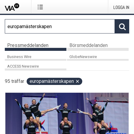
LOGGA IN
Pressmeddelanden
Börsmeddelanden
Business Wire
GlobeNewswire
ACCESS Newswire
95
träffar
europamästerskapen