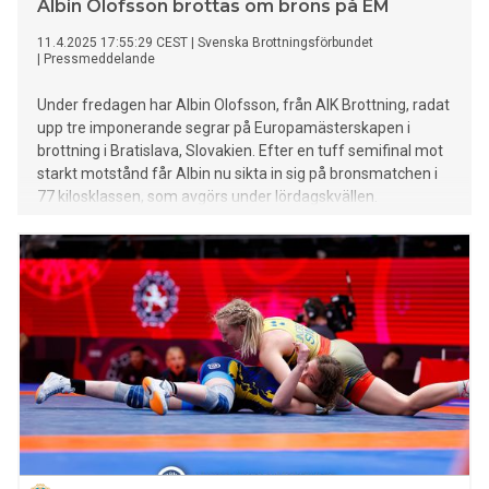
Albin Olofsson brottas om brons på EM
11.4.2025 17:55:29 CEST
|
Svenska Brottningsförbundet
|
Pressmeddelande
Under fredagen har Albin Olofsson, från AIK Brottning, radat
upp tre imponerande segrar på Europamästerskapen i
brottning i Bratislava, Slovakien. Efter en tuff semifinal mot
starkt motstånd får Albin nu sikta in sig på bronsmatchen i
77 kilosklassen, som avgörs under lördagskvällen.