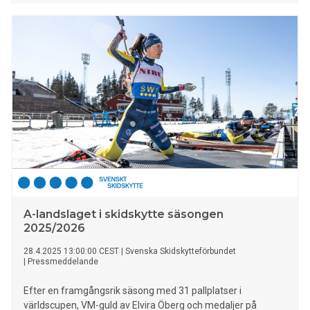
visat på en väldigt fin form och därför ser vi med spänning
fram emot vilka framgångar som årets europamästerskap
kan resultera i” säger Ida Jönsson, förbundstränare för
WW17.
A-landslaget i skidskytte säsongen
2025/2026
28.4.2025 13:00:00 CEST
|
Svenska Skidskytteförbundet
|
Pressmeddelande
Efter en framgångsrik säsong med 31 pallplatser i
världscupen, VM-guld av Elvira Öberg och medaljer på