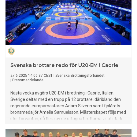
Svenska brottare redo för U20-EM i Caorle
27.6.2025 14:06:37 CEST
|
Svenska Brottningsförbundet
|
Pressmeddelande
Nästa vecka avgörs U20-EM i brottning i Caorle, Italien.
Sverige deltar med en trupp på 12 brottare, däribland den
regerande europamästaren Adam Silverin samt fjolårets
bronsmedaljör Amelia Samuelsson. Mästerskapet följs med
stor förväntan, då flera av de uttagna brottarna visat stark
form under säsongen