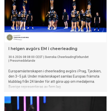
slutade på en imponerande fjärdeplats.
I helgen avgörs EM i cheerleading
30.6.2026 08:08:00 CEST
|
Svenska Cheerleadingförbundet
|
Pressmeddelande
Europamästerskapen i cheerleading avgörs i Prag, Tjeckien,
den 3–5 juli. Under mästerskapet samlas Europas främsta
klubblag från 24 länder för att göra upp om medaljerna.
Sverige representeras av fem lag.