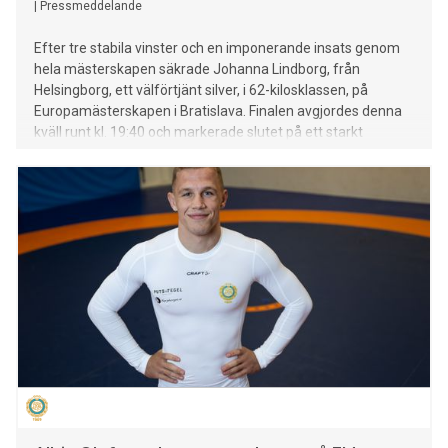
|
Pressmeddelande
Efter tre stabila vinster och en imponerande insats genom
hela mästerskapen säkrade Johanna Lindborg, från
Helsingborg, ett välförtjänt silver, i 62-kilosklassen, på
Europamästerskapen i Bratislava. Finalen avgjordes denna
kväll runt kl. 19:40 och markerade slutet på ett starkt
mästerskap för Lindborg.