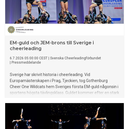
EM-guld och JEM-brons till Sverige i
cheerleading
6.7.2026 05:00:00 CEST
|
Svenska Cheerleadingförbundet
|
Pressmeddelande
Sverige har skrivit historia i cheerleading. Vid
Europamästerskapen i Prag, Tjeckien, tog Gothenburg
Cheer One Wildcats hem Sveriges första EM-guld någonsin i
sportens högsta tävlingsklass. Guldet kommer efter en stark
säsong där Wildcats även vunnit Nordiska mästerskapen för
första gången och nominerats till Årets lag på Idrottsgalan.
Även junior-EM avgjordes under helgen med två svenska lag
i den högsta tävlingsklassen. Gothenburg Cheer One
Bobcats tog hem brons, medan GCF Uppsala USC Excaliburs