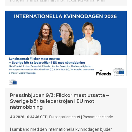
hungern slår särskilt hårt mot flickor. Nu varnar Plan
International för att en hel generation riskerar att gå miste
om sin framtid om omvärlden inte agerar.
Pressinbjudan 9/3: Flickor mest utsatta –
Sverige bör ta ledartröjan i EU mot
nätmobbning
4.3.2026 10:34:46 CET
|
Europaparlamentet
|
Pressmeddelande
I samband med den internationella kvinnodagen bjuder