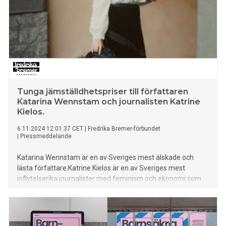
Tunga jämställdhetspriser till författaren
Katarina Wennstam och journalisten Katrine
Kielos.
6.11.2024 12:01:37 CET
|
Fredrika Bremer-förbundet
|
Pressmeddelande
Katarina Wennstam är en av Sveriges mest älskade och
lästa författare.Katrine Kielos är en av Sveriges mest
inflytelserika journalister med feminism och ekonomi som
huvudsakliga bevakningsområden.