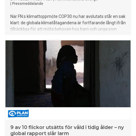
|
Pressmeddelande
När FN:s klimattoppmöte COP30 nu har avslutats står en sak
klart: de globala klimatåtagandena är fortfarande långt ifrån
tillräckliga för att möta behoven hos barn och unga som
redan lever med krisens konsekvenser.
9 av 10 flickor utsätts för våld i tidig ålder – ny
global rapport slår larm