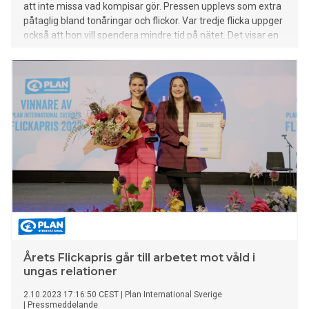
att inte missa vad kompisar gör. Pressen upplevs som extra
påtaglig bland tonåringar och flickor. Var tredje flicka uppger
också att hon vill spendera mindre tid på nätet. Det visar en
rapport som barnrättsorganisationen Plan International och
Telenor Sverige släpper om barns liv och trygghet på nätet.
Årets Flickapris går till arbetet mot våld i
ungas relationer
2.10.2023 17:16:50 CEST
|
Plan International Sverige
|
Pressmeddelande