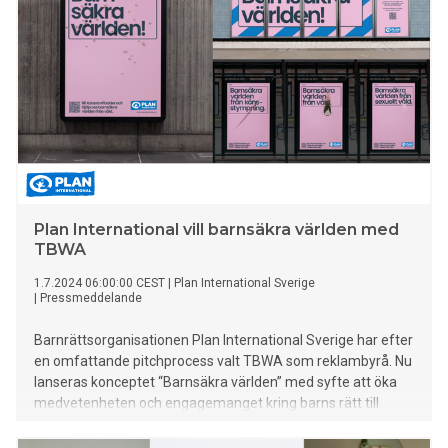
Plan International vill barnsäkra världen med
TBWA
1.7.2024 06:00:00 CEST
|
Plan International Sverige
|
Pressmeddelande
Barnrättsorganisationen Plan International Sverige har efter
en omfattande pitchprocess valt TBWA som reklambyrå. Nu
lanseras konceptet “Barnsäkra världen” med syfte att öka
medvetenheten och engagemanget kring barns rätt till
trygghet och skydd mot våld