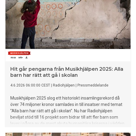
Hit går pengarna från Musikhjälpen 2025: Alla
barn har rätt att gå i skolan
4.6.2026 06:00:00 CEST
|
Radiohjälpen
|
Pressmeddelande
Musikhjälpen 2025 slog ett historiskt insamlingsrekord då
över 74 miljoner kronor samlades in till insatser med temat
”Alla barn har rätt att gå i skolan”. Nu har Radiohjälpen
beviljat stöd till 16 projekt som bidrar till att fler barn som
lever i några av de mest akuta humanitära kriserna i världen
får möjlighet att gå i skolan, känna trygghet i vardagen och