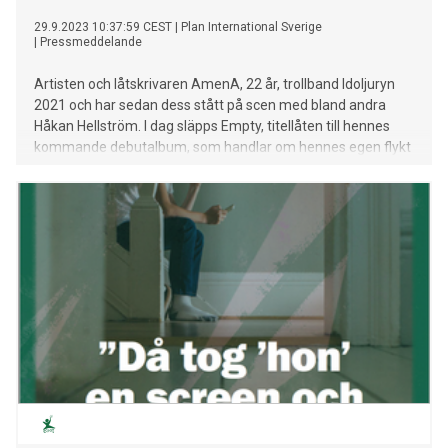
29.9.2023 10:37:59 CEST
|
Plan International Sverige
|
Pressmeddelande
Artisten och låtskrivaren AmenA, 22 år, trollband Idoljuryn
2021 och har sedan dess stått på scen med bland andra
Håkan Hellström. I dag släpps Empty, titellåten till hennes
kommande debutalbum, som handlar om hennes egen flykt
från Jemen. I samband med låtsläppet lanserar AmenA en
insamling tillsammans med barnrättsorganisationen Plan
International Sverige.