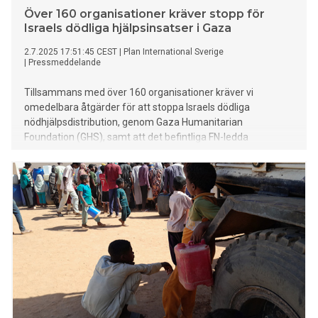
Över 160 organisationer kräver stopp för
Israels dödliga hjälpsinsatser i Gaza
2.7.2025 17:51:45 CEST
|
Plan International Sverige
|
Pressmeddelande
Tillsammans med över 160 organisationer kräver vi
omedelbara åtgärder för att stoppa Israels dödliga
nödhjälpsdistribution, genom Gaza Humanitarian
Foundation (GHS), samt att det befintliga FN-ledda
samordningssystemet återupprättas. Vidare måste den
israeliska regeringens blockad av hjälp och förnödenheter
omedelbart hävas.