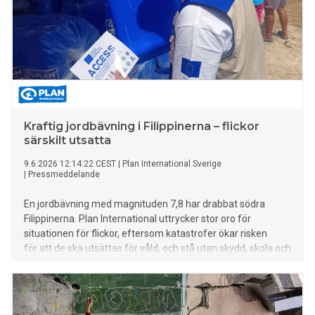
Kraftig jordbävning i Filippinerna – flickor
särskilt utsatta
9.6.2026 12:14:22 CEST
|
Plan International Sverige
|
Pressmeddelande
En jordbävning med magnituden 7,8 har drabbat södra
Filippinerna. Plan International uttrycker stor oro för
situationen för flickor, eftersom katastrofer ökar risken
för att de ska utsättas för våld, och stå utan skydd, skola och
andra grundläggande samhällsfunktioner.