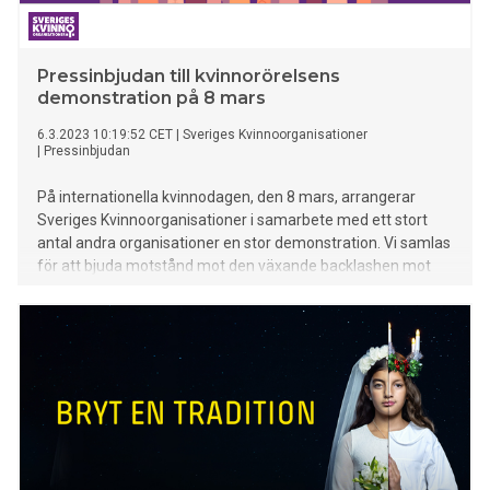
Pressinbjudan till kvinnorörelsens
demonstration på 8 mars
6.3.2023 10:19:52 CET
|
Sveriges Kvinnoorganisationer
|
Pressinbjudan
På internationella kvinnodagen, den 8 mars, arrangerar
Sveriges Kvinnoorganisationer i samarbete med ett stort
antal andra organisationer en stor demonstration. Vi samlas
för att bjuda motstånd mot den växande backlashen mot
kvinnors och flickors rättigheter i Sverige och runt om i
världen.