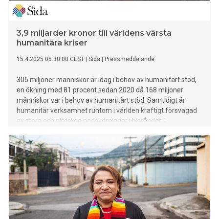
3,9 miljarder kronor till världens värsta
humanitära kriser
15.4.2025 05:30:00 CEST
|
Sida
|
Pressmeddelande
305 miljoner människor är idag i behov av humanitärt stöd,
en ökning med 81 procent sedan 2020 då 168 miljoner
människor var i behov av humanitärt stöd. Samtidigt är
humanitär verksamhet runtom i världen kraftigt försvagad
av stora och plötsliga nedskärningar i biståndet. I
genomsnitt är FN:s begäran om stöd finansierat till endast
sju procent. Sverige genom Sida fördelar nu 3,9 miljarder
kronor till partnerorganisationer för arbete i 30 humanitära
kriser. Mest stöd går till kriser i DR Kongo, Sudan, Palestina,
Etiopien, Afghanistan.