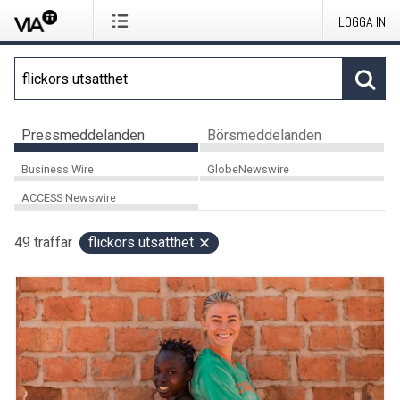
LOGGA IN
Pressmeddelanden
Börsmeddelanden
Business Wire
GlobeNewswire
ACCESS Newswire
49
träffar
flickors utsatthet