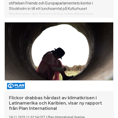
stiftelsen Friends och Europaparlamentets kontor i
Stockholm in till ett lunchsamtal på Kulturhuset
Stadsteatern den 9 mars om hur nätmobbning kan
förebyggas, med ett särskilt fokus på flickors och unga
kvinnors utsatthet.
Flickor drabbas hårdast av klimatkrisen i
Latinamerika och Karibien, visar ny rapport
från Plan International
24.11.2025 11:02:54 CET
|
Plan International Sverige