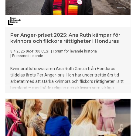
Per Anger-priset 2025: Ana Ruth kämpar för
kvinnors och flickors rättigheter i Honduras
8.4.2025 06:41:00 CEST
|
Forum för levande historia
|
Pressmeddelande
Kvinnorättsförsvararen Ana Ruth García från Honduras
tilldelas årets Per Anger-pris. Hon har under trettio års tid
arbetat med att stärka kvinnors och flickors rättigheter i sitt
hemland – med både religion och aktivism som viktiga
verktyg. Per Anger-priset, den svenska regeringens
internationella pris för mänskliga rättigheter och demokrati,
delas ut den 15 maj.