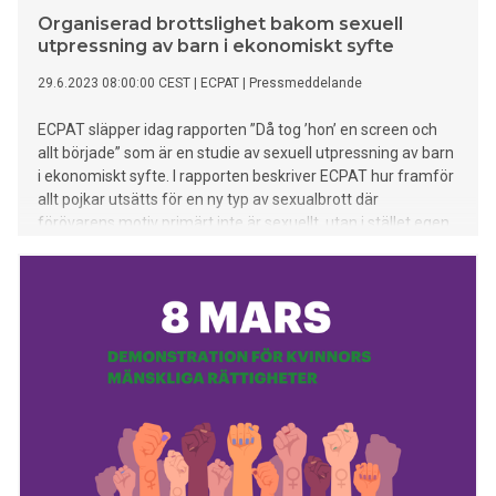
Organiserad brottslighet bakom sexuell
utpressning av barn i ekonomiskt syfte
29.6.2023 08:00:00 CEST
|
ECPAT
|
Pressmeddelande
ECPAT släpper idag rapporten ”Då tog ’hon’ en screen och
allt började” som är en studie av sexuell utpressning av barn
i ekonomiskt syfte. I rapporten beskriver ECPAT hur framför
allt pojkar utsätts för en ny typ av sexualbrott där
förövarens motiv primärt inte är sexuellt, utan i stället egen
ekonomisk vinning. Förövarna manipulerar till sig
nakenbilder och -filmer från pojkarna, inte sällan genom att
utge sig för att vara en jämnårig flicka. Ofta tillhör de
organiserad brottslighet och barnen är deras nya
brottsoffer.