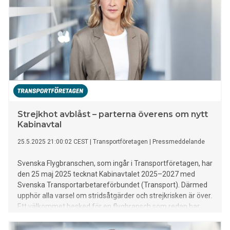
Strejkhot avblåst – parterna överens om nytt
Kabinavtal
25.5.2025 21:00:02 CEST
|
Transportföretagen
|
Pressmeddelande
Svenska Flygbranschen, som ingår i Transportföretagen, har
den 25 maj 2025 tecknat Kabinavtalet 2025–2027 med
Svenska Transportarbetareförbundet (Transport). Därmed
upphör alla varsel om stridsåtgärder och strejkrisken är över.
Ett välkommet besked för en flygbransch som redan har
flera svåra år bakom sig.