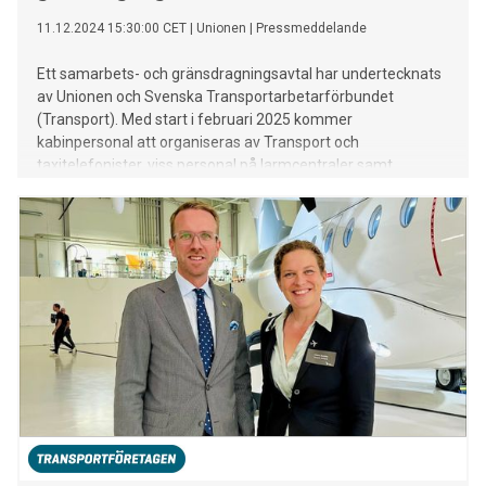
11.12.2024 15:30:00 CET
|
Unionen
|
Pressmeddelande
Ett samarbets- och gränsdragningsavtal har undertecknats
av Unionen och Svenska Transportarbetarförbundet
(Transport). Med start i februari 2025 kommer
kabinpersonal att organiseras av Transport och
taxitelefonister, viss personal på larmcentraler samt
arbetsledare inom säkerhet att organiseras av Unionen.