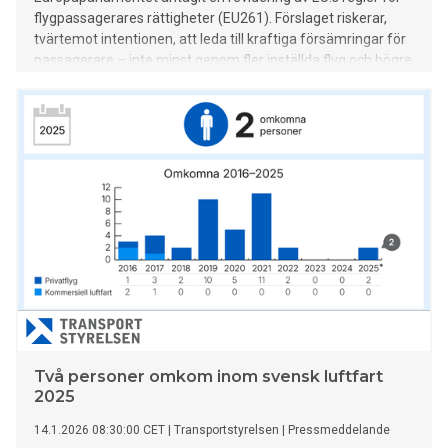
flygpassagerares rättigheter (EU261). Förslaget riskerar,
tvärtemot intentionen, att leda till kraftiga försämringar för
passagerare – inte minst genom fler inställda flyg och högre
biljettpriser.
Två personer omkom inom svensk luftfart
2025
14.1.2026 08:30:00 CET
|
Transportstyrelsen
|
Pressmeddelande