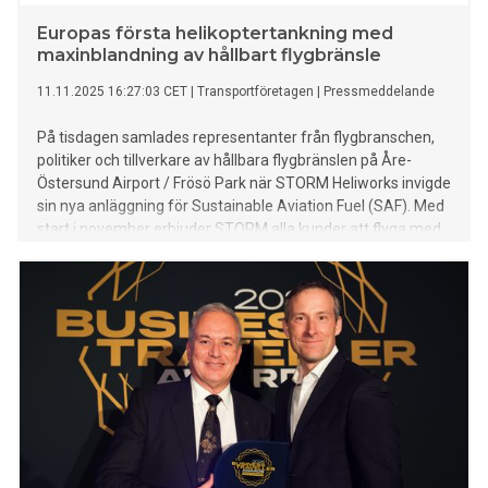
Europas första helikoptertankning med
maxinblandning av hållbart flygbränsle
11.11.2025 16:27:03 CET
|
Transportföretagen
|
Pressmeddelande
På tisdagen samlades representanter från flygbranschen,
politiker och tillverkare av hållbara flygbränslen på Åre-
Östersund Airport / Frösö Park när STORM Heliworks invigde
sin nya anläggning för Sustainable Aviation Fuel (SAF). Med
start i november erbjuder STORM alla kunder att flyga med
upp till 50 procent inblandning av SAF, vilket minskar de
fossila koldioxidutsläppen med omkring 40 procent per
flygning. Detta innebär ett avgörande steg mot fossilfritt
helikopterflyg.