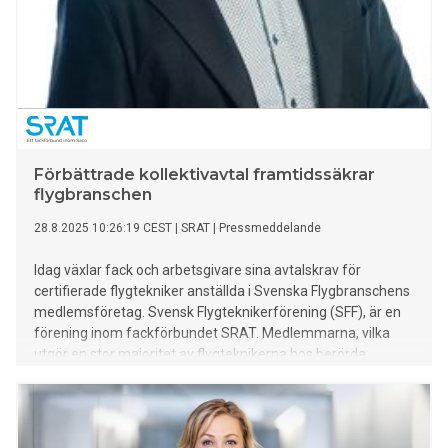
Förbättrade kollektivavtal framtidssäkrar
flygbranschen
28.8.2025 10:26:19 CEST
|
SRAT
|
Pressmeddelande
Idag växlar fack och arbetsgivare sina avtalskrav för
certifierade flygtekniker anställda i Svenska Flygbranschens
medlemsföretag. Svensk Flygteknikerförening (SFF), är en
förening inom fackförbundet SRAT. Medlemmarna, vilka
utgör en stor majoritet av flygteknikerna hos berörda
arbetsgivare, vill ha ett moderniserat kollektivavtal som
möter flygteknikernas behov.