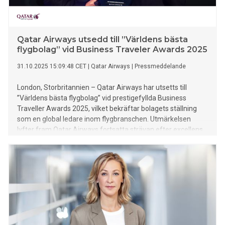
Qatar Airways utsedd till ”Världens bästa
flygbolag” vid Business Traveler Awards 2025
31.10.2025 15:09:48 CET
|
Qatar Airways
|
Pressmeddelande
London, Storbritannien – Qatar Airways har utsetts till
”Världens bästa flygbolag” vid prestigefyllda Business
Traveller Awards 2025, vilket bekräftar bolagets ställning
som en global ledare inom flygbranschen. Utmärkelsen
lyfter fram Qatar Airways fortsatta strävan efter excellens,
innovation och service i världsklass. Flygbolaget vann flera
utmärkelser, inklusive ”Världens bästa business class”,
”Världens bästa ekonomi­klass” och ”Världens bästa
flygbolagslounge” Qatar Airways fick också utmärkelserna
”Världens bästa lojalitetsprogram” och ”Bästa flygbolag
mellan Europa och Mellanöstern”.