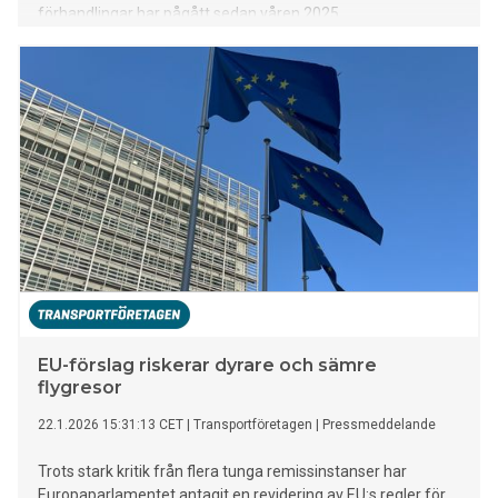
förhandlingar har pågått sedan våren 2025.
EU-förslag riskerar dyrare och sämre
flygresor
22.1.2026 15:31:13 CET
|
Transportföretagen
|
Pressmeddelande
Trots stark kritik från flera tunga remissinstanser har
Europaparlamentet antagit en revidering av EU:s regler för