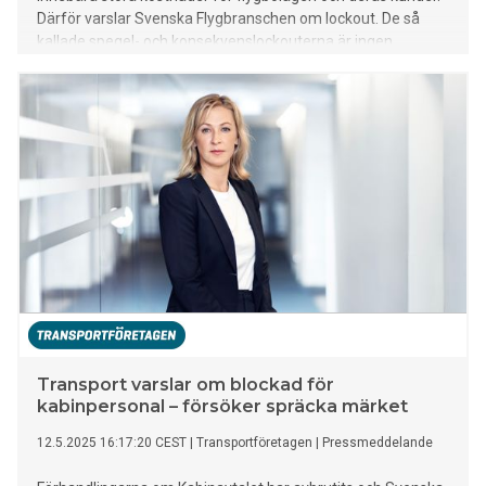
Därför varslar Svenska Flygbranschen om lockout. De så
kallade spegel- och konsekvenslockouterna är ingen
upptrappning av konflikten, utan hanterar de praktiska
konsekvenserna av fackets konfliktvarsel.
Transport varslar om blockad för
kabinpersonal – försöker spräcka märket
12.5.2025 16:17:20 CEST
|
Transportföretagen
|
Pressmeddelande