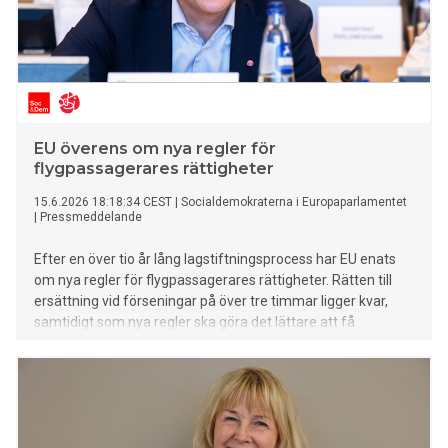
EU överens om nya regler för
flygpassagerares rättigheter
15.6.2026 18:18:34 CEST
|
Socialdemokraterna i Europaparlamentet
|
Pressmeddelande
Efter en över tio år lång lagstiftningsprocess har EU enats
om nya regler för flygpassagerares rättigheter. Rätten till
ersättning vid förseningar på över tre timmar ligger kvar,
samtidigt som nya regler ska göra det lättare att få
ersättning och stoppa flygbolag från att ta extra betalt för
att barn ska få sitta med sina föräldrar.