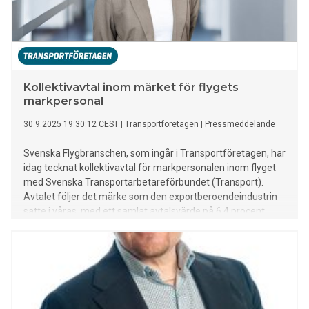
Kollektivavtal inom märket för flygets
markpersonal
30.9.2025 19:30:12 CEST
|
Transportföretagen
|
Pressmeddelande
Svenska Flygbranschen, som ingår i Transportföretagen, har
idag tecknat kollektivavtal för markpersonalen inom flyget
med Svenska Transportarbetareförbundet (Transport).
Avtalet följer det märke som den exportberoendeindustrin
satte i våras, med ett samlat avtalsvärde på 6,4 procent
över två år. Avtalen omfattar 35 företag och 1 500 anställda
lastare, flygteknisk underhållspersonal och annan
markpersonal.