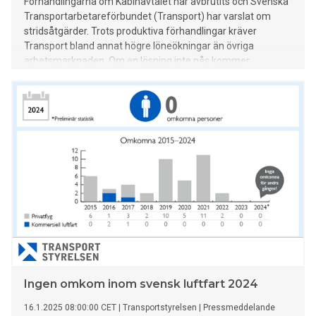
Förhandlingarna om Kabinavtalet har avbrutits och Svenska
Transportarbetareförbundet (Transport) har varslat om
stridsåtgärder. Trots produktiva förhandlingar kräver
Transport bland annat högre löneökningar än övriga
arbetsmarknaden. Om en lösning inte nås kommer
konflikten att bryta ut måndagen den 26 maj klockan 04.30.
Ingen omkom inom svensk luftfart 2024
16.1.2025 08:00:00 CET
|
Transportstyrelsen
|
Pressmeddelande