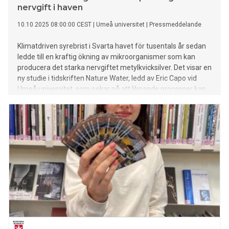
nervgift i haven
10.10.2025 08:00:00 CEST
|
Umeå universitet
|
Pressmeddelande
Klimatdriven syrebrist i Svarta havet för tusentals år sedan
ledde till en kraftig ökning av mikroorganismer som kan
producera det starka nervgiftet metylkvicksilver. Det visar en
ny studie i tidskriften Nature Water, ledd av Eric Capo vid
Umeå universitet, som pekar på att liknande processer kan
uppstå i dagens varmare hav.