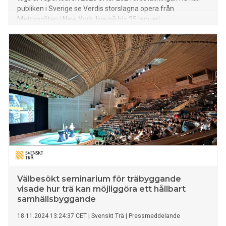
publiken i Sverige se Verdis storslagna opera från
Metropolitan i New York, live på bio 25 januari.
Välbesökt seminarium för träbyggande
visade hur trä kan möjliggöra ett hållbart
samhällsbyggande
18.11.2024 13:24:37 CET
|
Svenskt Trä
|
Pressmeddelande