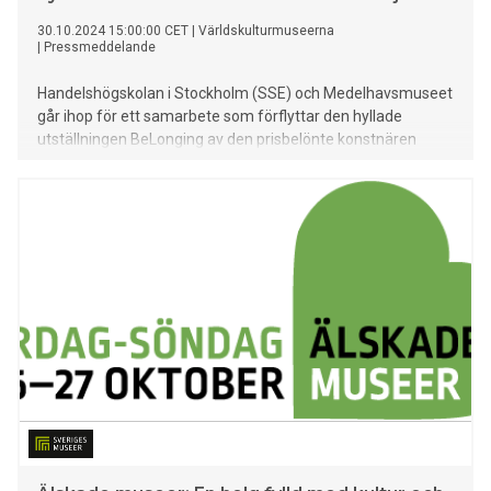
30.10.2024 15:00:00 CET
|
Världskulturmuseerna
|
Pressmeddelande
Handelshögskolan i Stockholm (SSE) och Medelhavsmuseet
går ihop för ett samarbete som förflyttar den hyllade
utställningen BeLonging av den prisbelönte konstnären
Michael Rakowitz till Handelshögskolans ikoniska atrium.
Utställningen, som tidigare visades på Medelhavsmuseet,
kommer att vara öppen för både studenter, anställda och
allmänheten från 31 oktober 2024 till 12 januari 2025. Detta
initiativ är ett led i Handelshögskolans Art Initiative, som
syftar till att integrera samtidskonst i skolans akademiska
miljö och berika både utbildningen och de dagliga
erfarenheterna för studenter och anställda. Utöver
konstverken kommer samarbetet även att innefatta en rad
programpunkter, inklusive art talks och samtal där
konstnären och andra framstående personer inom konst
och kultur belyser frågor kring kulturarv, exil och tillhörighet. -
Vi är mycket glada över det här spännande samarbetet med
Handelshögskolan. Det arbete de gör för att lyfta fram
konstens roll i samhället är imponerande, och