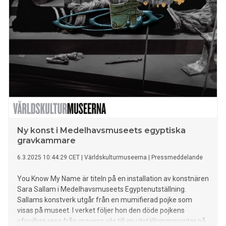
Ny konst i Medelhavsmuseets egyptiska
gravkammare
6.3.2025 10:44:29 CET
|
Världskulturmuseerna
|
Pressmeddelande
You Know My Name är titeln på en installation av konstnären
Sara Sallam i Medelhavsmuseets Egyptenutställning.
Sallams konstverk utgår från en mumifierad pojke som
visas på museet. I verket följer hon den döde pojkens
ofrivilliga resa från gravens vila till en utställningsmonter på