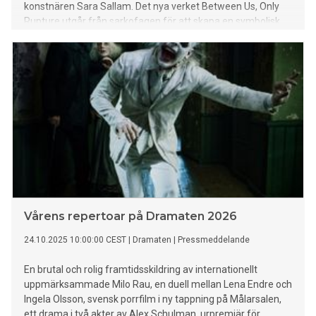
konstnären Sara Sallam. Det nya verket Between Us, Only
Rupture utgår från sarkofagen för att skapa en symbolisk
återförening över tid och rum.
Vårens repertoar på Dramaten 2026
24.10.2025 10:00:00 CEST
|
Dramaten
|
Pressmeddelande
En brutal och rolig framtidsskildring av internationellt
uppmärksammade Milo Rau, en duell mellan Lena Endre och
Ingela Olsson, svensk porrfilm i ny tappning på Målarsalen,
ett drama i två akter av Alex Schulman, urpremiär för