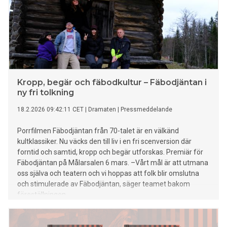
Kropp, begär och fäbodkultur – Fäbodjäntan i
ny fri tolkning
18.2.2026 09:42:11 CET
|
Dramaten
|
Pressmeddelande
Porrfilmen Fäbodjäntan från 70-talet är en välkänd
kultklassiker. Nu väcks den till liv i en fri scenversion där
forntid och samtid, kropp och begär utforskas. Premiär för
Fäbodjäntan på Målarsalen 6 mars. –Vårt mål är att utmana
oss själva och teatern och vi hoppas att folk blir omslutna
och stimulerade av Fäbodjäntan, säger teamet bakom
föreställningen.