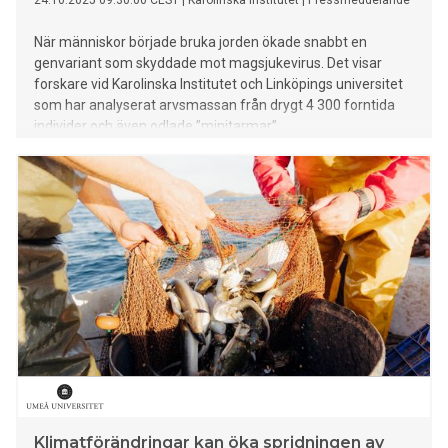
24.10.2025 09:30:00 CEST
|
Karolinska Institutet
|
Pressmeddelande
När människor började bruka jorden ökade snabbt en
genvariant som skyddade mot magsjukevirus. Det visar
forskare vid Karolinska Institutet och Linköpings universitet
som har analyserat arvsmassan från drygt 4 300 forntida
individer och även odlade ”minitarmar”.
Klimatförändringar kan öka spridningen av