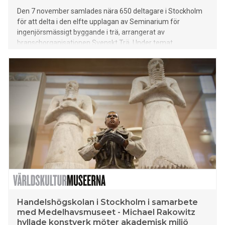
Den 7 november samlades nära 650 deltagare i Stockholm
för att delta i den elfte upplagan av Seminarium för
ingenjörsmässigt byggande i trä, arrangerat av
branschorganisationen Svenskt Trä. Under temat
Träbyggandets roll i den gröna omställningen, visade årets
evenemang tydligt hur trä kan möjliggöra ett hållbart
samhällsbyggande. Dessutom delades pris ut till årets bästa
examensarbete inom trä och träbyggande.
Handelshögskolan i Stockholm i samarbete
med Medelhavsmuseet - Michael Rakowitz
hyllade konstverk möter akademisk miljö