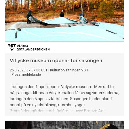
Vitlycke museum öppnar för säsongen
26.3.2025 07:57:00 CET
|
Kulturförvaltningen VGR
|
Pressmeddelande
Tisdagen den 1 april öppnar Vitlycke museum. Men det tar
några dagar till innan Vitlyckehällen får av sig vinterkläderna,
lördagen den 5 april avtäcks den. Säsongen bjuder bland
annat på en ny utställning, utomhusyoga i
Bronsåldersgården – och fjolårets succé Bronze Age
Festival kommer tillbaka!