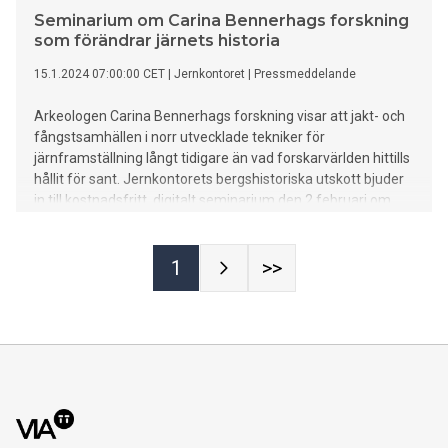
Seminarium om Carina Bennerhags forskning
som förändrar järnets historia
15.1.2024 07:00:00 CET
|
Jernkontoret
|
Pressmeddelande
Arkeologen Carina Bennerhags forskning visar att jakt- och
fångstsamhällen i norr utvecklade tekniker för
järnframställning långt tidigare än vad forskarvärlden hittills
hållit för sant. Jernkontorets bergshistoriska utskott bjuder
in till kostnadsfritt, digitalt seminarium den 2 februari om
forskningen som förändrar järnets historia.
1
>>