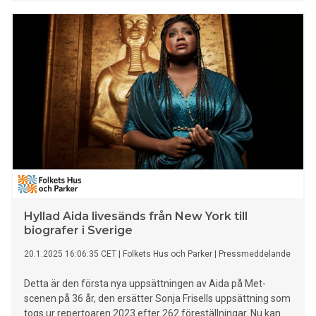
ett svenskt museum. År 1860 kom prästen Gustav Emanuel
Beskow tillbaka till Sverige efter ett år av resande genom
antika städer och bibliska platser. Med sig till Sverige hade
han bland annat den mumifierade kroppen av en egyptisk
prinsessa – eller det var åtminstone vad han trodde. 150 år
senare undersöktes kvarlevorna på nytt och det visade sig
att ”prinsessan” i själva verket var en pojke. Kroppen har
sedan sin ankomst flyttats runt och undersökts flera gånger
för att slutligen hamna i en monter på Medelhavsmuseet.
Förra året hade Sara Sallam ett konstnärsresidens på
Medelhavsmuseet, där hon fokuserade på utställningen om
det forntida Egypten. Sallam är född i Kairo och i sin
konstpraktik återberättar hon
Hyllad Aida livesänds från New York till
biografer i Sverige
20.1.2025 16:06:35 CET
|
Folkets Hus och Parker
|
Pressmeddelande
Detta är den första nya uppsättningen av Aida på Met-
scenen på 36 år, den ersätter Sonja Frisells uppsättning som
togs ur repertoaren 2023 efter 262 föreställningar. Nu kan