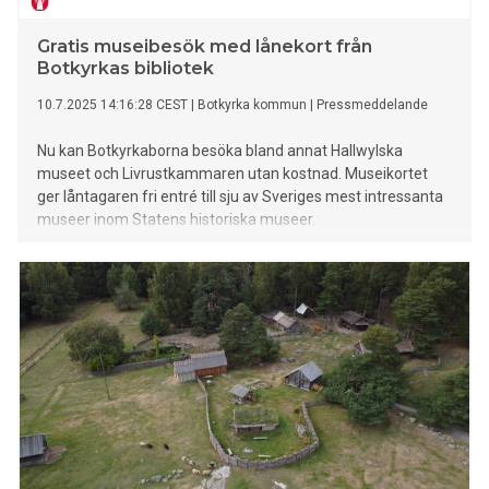
Gratis museibesök med lånekort från
Botkyrkas bibliotek
10.7.2025 14:16:28 CEST
|
Botkyrka kommun
|
Pressmeddelande
Nu kan Botkyrkaborna besöka bland annat Hallwylska
museet och Livrustkammaren utan kostnad. Museikortet
ger låntagaren fri entré till sju av Sveriges mest intressanta
museer inom Statens historiska museer.