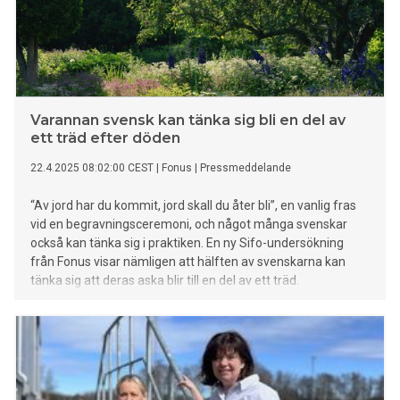
mumifierade kroppar från det forntida Egypten. I Jerusalem
tatuerade kristna pilgrimer sig och där finns också världens
äldsta tatueringsstudio. Tattoo är en utställning från Milano
med tillägg ur de samlingar Världskulturmuseerna förvaltar.
Här utforskas hur tatueringars betydelser har förändrats i
Medelhavsregionen. Genom historien har många människor
Varannan svensk kan tänka sig bli en del av
val
ett träd efter döden
22.4.2025 08:02:00 CEST
|
Fonus
|
Pressmeddelande
“Av jord har du kommit, jord skall du åter bli”, en vanlig fras
vid en begravningsceremoni, och något många svenskar
också kan tänka sig i praktiken. En ny Sifo-undersökning
från Fonus visar nämligen att hälften av svenskarna kan
tänka sig att deras aska blir till en del av ett träd.