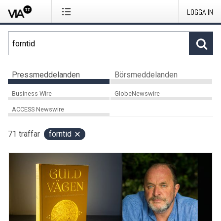
LOGGA IN
Pressmeddelanden
Börsmeddelanden
Business Wire
GlobeNewswire
ACCESS Newswire
71
träffar
forntid