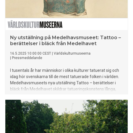
Ny utställning på Medelhavsmuseet: Tattoo –
berättelser i bläck från Medelhavet
16.5.2025 10:00:00 CEST
|
Världskulturmuseerna
|
Pressmeddelande
I tusentals år har människor i olika kulturer tatuerat sig och
idag hör svenskarna till de mest tatuerade folken i världen.
Medelhavsmuseets nya utställning Tattoo – berättelser i
bläck från Medelhavet skildrar tatueringskonstens långa,
mångsidiga historia. Här följs bläckets resa från antikens
ritualer till dagens personliga uttryck. Tattoo öppnar fredag
13 juni. Att dekorera sin kropp med bläck är inget nytt
fenomen, tatueringar har förekommit i Medelhavsregionen
sedan antikens kulturer. Ismannen Ötzi - som levde för över
5000 år sedan - kan vara tatueringskonsten tidigaste
företrädare med sina 61 tatueringar. Motiv har hittats på