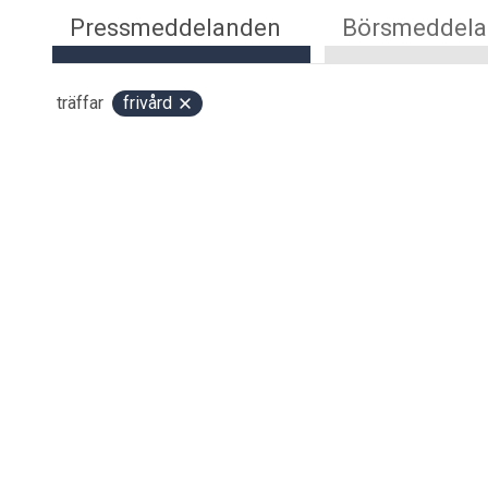
Pressmeddelanden
Börsmeddel
träffar
frivård