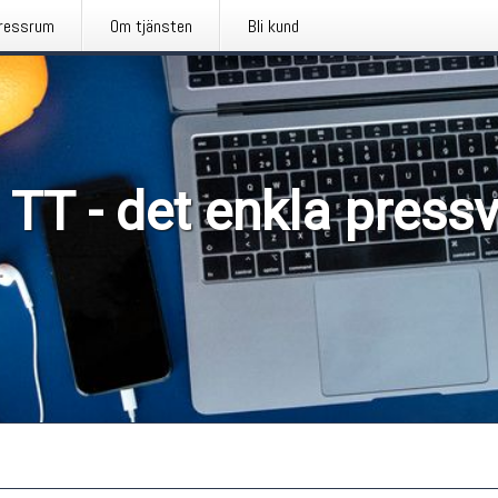
ressrum
Om tjänsten
Bli kund
 TT - det enkla press