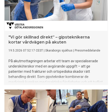
"Vi gör skillnad direkt” – gipsteknikerna
kortar vårdvägen på akuten
19.5.2026 07:52:17 CEST
|
Skaraborgs sjukhus
|
Pressmeddelande
På akutmottagningen arbetar ett team av specialiserade
undersköterskor med en avgörande uppgift – att ge
patienter med frakturer och ortopediska skador rätt
behandling direkt. Som gipstekniker kombinerar de
medicinsk kunskap med praktiska färdigheter och ett tydligt
patientfokus.