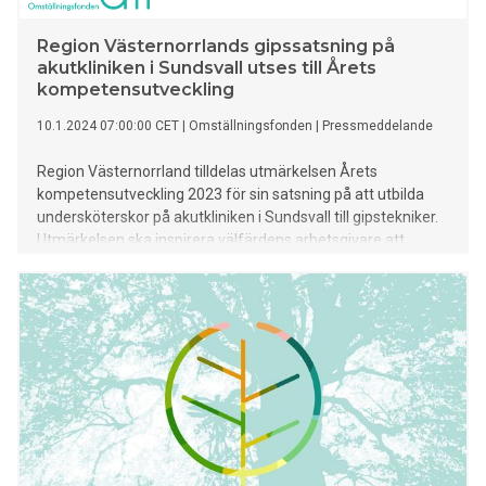
Region Västernorrlands gipssatsning på
akutkliniken i Sundsvall utses till Årets
kompetensutveckling
10.1.2024 07:00:00 CET
|
Omställningsfonden
|
Pressmeddelande
Region Västernorrland tilldelas utmärkelsen Årets
kompetensutveckling 2023 för sin satsning på att utbilda
undersköterskor på akutkliniken i Sundsvall till gipstekniker.
Utmärkelsen ska inspirera välfärdens arbetsgivare att
arbeta strategiskt med kompetensutveckling och synliggöra
framgångsrika initiativ. Bakom satsningen står
kollektivavtalsstiftelsen Omställningsfonden.