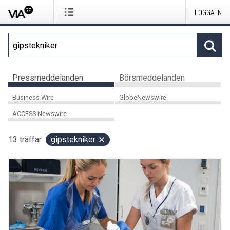
LOGGA IN
Pressmeddelanden
Börsmeddelanden
Business Wire
GlobeNewswire
ACCESS Newswire
13
träffar
gipstekniker