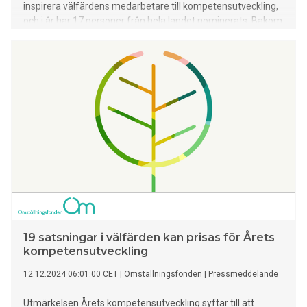
inspirera välfärdens medarbetare till kompetensutveckling,
och i år har 17 personer från hela landet nominerats. Bakom
initiativet står Omställningsfonden, en organisation som
stöttar medarbetare i välfärden.
19 satsningar i välfärden kan prisas för Årets
kompetensutveckling
12.12.2024 06:01:00 CET
|
Omställningsfonden
|
Pressmeddelande
Utmärkelsen Årets kompetensutveckling syftar till att