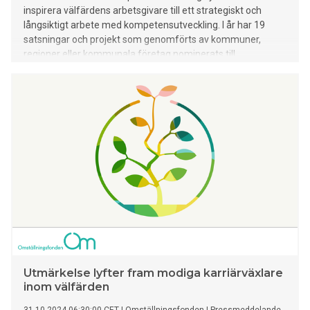
inspirera välfärdens arbetsgivare till ett strategiskt och
långsiktigt arbete med kompetensutveckling. I år har 19
satsningar och projekt som genomförts av kommuner,
regioner eller kommunala företag nominerats till
utmärkelsen. Bakom initiativet står Omställningsfonden, en
organisation som stöttar medarbetare i välfärden.
Utmärkelse lyfter fram modiga karriärväxlare
inom välfärden