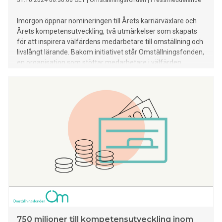
31.10.2024 06:30:00 CET
|
Omställningsfonden
|
Pressmeddelande
Imorgon öppnar nomineringen till Årets karriärväxlare och
Årets kompetensutveckling, två utmärkelser som skapats
för att inspirera välfärdens medarbetare till omställning och
livslångt lärande. Bakom initiativet står Omställningsfonden,
en organisation som stöttar medarbetare i välfärden.
750 miljoner till kompetensutveckling inom