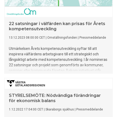
22 satsningar i välfärden kan prisas för Årets
kompetensutveckling
13.12.2023 08:00:00 CET
|
Omställningsfonden
|
Pressmeddelande
Utmärkelsen Årets kompetensutveckling syftar till att
inspirera välfärdens arbetsgivare till ett strategiskt och
långsiktigt arbete med kompetensutveckling. I år nomineras
22 satsningar och projekt som genomförts av kommuner,
regioner eller kommunala företag. Bakom initiativet står
Omställningsfonden, en organisation som stöttar
medarbetare i välfärden.
STYRELSEMÖTE: Nödvändiga förändringar
för ekonomisk balans
1.12.2022 17:04:00 CET
|
Skaraborgs sjukhus
|
Pressmeddelande