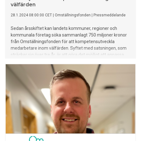
välfärden
28.1.2024 08:00:00 CET
|
Omställningsfonden
|
Pressmeddelande
Sedan årsskiftet kan landets kommuner, regioner och
kommunala företag söka sammanlagt 750 miljoner kronor
från Omställningsfonden för att kompetensutveckla
medarbetare inom välfärden. Syftet med satsningen, som
sträcker sig över tre år, är att göra det möjligt att anpassa
verksamheter efter nya kompetensbehov och bidra till att
minska risken för uppsägningar.