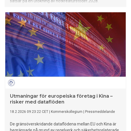
satsar på en utökning av nötkreaturstödet 2028.
Utmaningar för europeiska företag i Kina –
risker med dataflöden
18.2.2026 09:23:22 CET
|
Kommerskollegium
|
Pressmeddelande
De gränsöverskridande dataflödena mellan EU och Kina är
begränsade på grund av regelverk och säkerhetsrelaterade