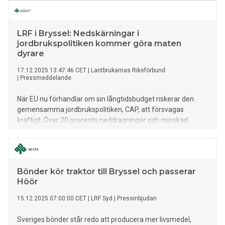
LRF i Bryssel: Nedskärningar i
jordbrukspolitiken kommer göra maten
dyrare
17.12.2025 13:47:46 CET
|
Lantbrukarnas Riksförbund
|
Pressmeddelande
När EU nu förhandlar om sin långtidsbudget riskerar den
gemensamma jordbrukspolitiken, CAP, att försvagas
kraftigt. Över 20 procents neddragningar och minskad
öronmärkning av jordbruksmedel hotar Europas och
Sveriges förmåga att producera mat. Därför deltar LRF
imorgon i manifestationen i Bryssel tillsammans med
lantbrukare från hela Europa.
Bönder kör traktor till Bryssel och passerar
Höör
15.12.2025 07:00:00 CET
|
LRF Syd
|
Pressinbjudan
Sveriges bönder står redo att producera mer livsmedel,