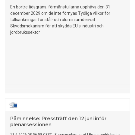
En bortre tidsgräns: förmånstullarna upphävs den 31
december 2029 om de inte förnyas Tydliga villkor för
tullsänkningar för stål- och aluminiumderivat
Skyddsmekanism för att skydda EU:s industri och
jordbrukssektor
Påminnelse: Pressträff den 12 juni inför
plenarsessionen
11.6.2026 08:56:58 CEST
|
Europaparlamentet
|
Pressmeddelande