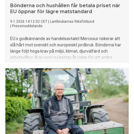
Bönderna och hushållen får betala priset när
EU öppnar för lägre matstandard
9.1.2026 14:12:02 CET
|
Lantbrukarnas Riksförbund
|
Pressmeddelande
EU:s godkännande av handelsavtalet Mercosur riskerar att
slå hårt mot svenskt och europeiskt jordbruk. Bönderna har
länge följt höga krav på miljö, klimat, djurvälfärd och
arbetsvillkor. Krav som nu kastas åt sidan för att andra
sektorer ska få tillgång till nya marknader. Det är bönderna
som får betala för sämre konkurrensvillkor och hushållen
med mat som har lägre standard.