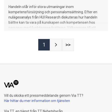
Handeln står inför stora utmaningar inom
kompetensförsörjning och personalomsättning. Efter en
nulägesanalys från HUI Research diskuteras hur handeln
bättre kan ta vara på kunskapen och kompetensen hos
personer med funktionsnedsättning. Välkommen till ett
seminarium i Almedalen den 25 juni med bland andra
Samhalls vd Sara Revell Ford och representanter för Svensk
Handel, Lidl, Adlibris och Willys.
1
>>
Vill du skicka ett pressmeddelande genom Via TT?
Här hittar du mer information om tjänsten
Via TT, en tjänst från TT Nyhetsbyrån