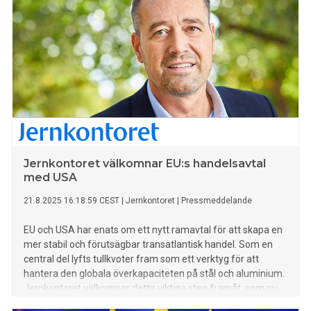
Jernkontoret välkomnar EU:s handelsavtal
med USA
21.8.2025 16:18:59 CEST
|
Jernkontoret
|
Pressmeddelande
EU och USA har enats om ett nytt ramavtal för att skapa en
mer stabil och förutsägbar transatlantisk handel. Som en
central del lyfts tullkvoter fram som ett verktyg för att
hantera den globala överkapaciteten på stål och aluminium.
Jernkontoret välkomnar detta viktiga steg framåt, som nu
behöver förverkligas snabbt.