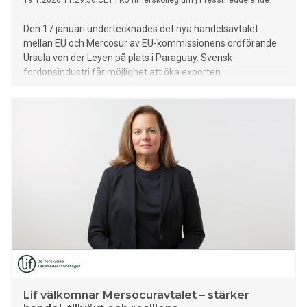
19.1.2026 11:29:56 CET
|
Kommerskollegium
|
Pressmeddelande
Den 17 januari undertecknades det nya handelsavtalet
mellan EU och Mercosur av EU-kommissionens ordförande
Ursula von der Leyen på plats i Paraguay. Svensk
fordonsindustri får möjlighet att öka exporten.
Lif välkomnar Mersocuravtalet – stärker