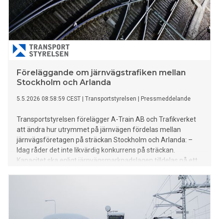
Föreläggande om järnvägstrafiken mellan
Stockholm och Arlanda
5.5.2026 08:58:59 CEST
|
Transportstyrelsen
|
Pressmeddelande
Transportstyrelsen förelägger A-Train AB och Trafikverket
att ändra hur utrymmet på järnvägen fördelas mellan
järnvägsföretagen på sträckan Stockholm och Arlanda: –
Idag råder det inte likvärdig konkurrens på sträckan.
Kapacitet ska enligt järnvägsmarknadslagen tilldelas på ett
konkurrensneutralt och icke-diskriminerande sätt, säger Carl
von Utfall Kull, sektionschef på Transportstyrelsen.