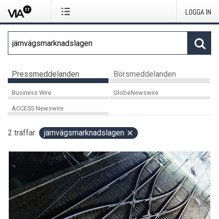
LOGGA IN
Pressmeddelanden
Börsmeddelanden
Business Wire
GlobeNewswire
ACCESS Newswire
2
träffar
järnvägsmarknadslagen