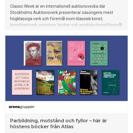
Classic Week är en internationell auktionsvecka där
Stockholms Auktionsverk presenterar säsongens mest
högklassiga verk och föremål inom klassisk konst,
konsthantverk, smycken, böcker och asiatiska konstföremål
under ett och samma tak. Den 8–11 juni klubbas de fyra
stora slagauktionerna The Curated Classics Sale, The Fine
Jewellery Sale, The Rare Books, Maps & Manuscripts Sale
och The Asian Fine Art Sale. Här möts flera sekler av
kulturhistoria – från John Bauers sagovärldar och
gustavianska mästarmöbler till kungliga smycken, en dyrbar
Buddha från Mingdynastin och sällsynta brev av Albert
Einstein och Carl von Linné.
Parbildning, motstånd och fyllor – här är
höstens böcker från Atlas