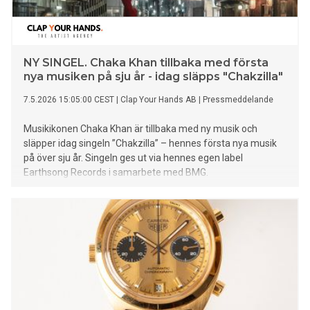
NY SINGEL. Chaka Khan tillbaka med första
nya musiken på sju år - idag släpps "Chakzilla"
7.5.2026 15:05:00 CEST
|
Clap Your Hands AB
|
Pressmeddelande
Musikikonen Chaka Khan är tillbaka med ny musik och
släpper idag singeln ”Chakzilla” – hennes första nya musik
på över sju år. Singeln ges ut via hennes egen label
Earthsong Records i samarbete med BMG.