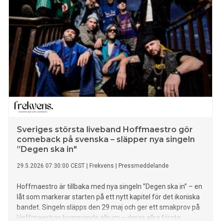
Tisdag 9 juni kl 10-18 Onsdag 10 juni kl 10-18 Torsdag 11 juni
kl 10-18 Fredag 12 juni kl 10-18 Lördag 13 juni kl 11-13
Auktionen startar lördag 13 juni kl 13. Varmt välkommen! Se
auktion
Sveriges största liveband Hoffmaestro gör
comeback på svenska – släpper nya singeln
”Degen ska in"
29.5.2026 07:30:00 CEST
|
Frekvens
|
Pressmeddelande
Hoffmaestro är tillbaka med nya singeln ”Degen ska in” – en
låt som markerar starten på ett nytt kapitel för det ikoniska
bandet. Singeln släpps den 29 maj och ger ett smakprov på
Hoffmaestros kommande album – deras allra första