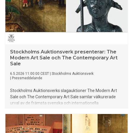
Stockholms Auktionsverk presenterar: The
Modern Art Sale och The Contemporary Art
Sale
6.5.2026 11:00:00 CEST
|
Stockholms Auktionsverk
|
Pressmeddelande
Stockholms Auktionsverks slagauktioner The Modern Art
Sale och The Contemporary Art Sale samlar välkurerade
urval av de främsta svenska och internationella
konstnärskapen. Auktionen spänner från det förra
sekelskiftet till idag och låter konsthistoriskt viktiga verk och
samtida konst ta plats sida vid sida.