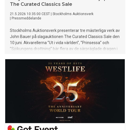
The Curated Classics Sale
21.5.2026 10:35:00 CEST
|
Stockholms Auktionsverk
|
Pressmeddelande
Stockholms Auktionsverk presenterar tre mästerliga verk av
John Bauer på slagauktionen The Curated Classics Sale den
10 juni. Akvarellerna ”Ut i vida världen”, ”Prinsessa” och
”Sjökungens drottning” bär flera av de särpräglade dragen i
konstnärens ikoniska bildvärld – ett universum som kommit
att prägla vår föreställning om den svenska sagoskogen och
det nordiska landskapet.