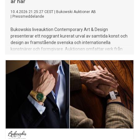
är här
10.4.2026 21:25:27 CEST
|
Bukowski Auktioner AB
|
Pressmeddelande
Bukowskis liveauktion Contemporary Art & Design
presenterar ett noggrant kurerat urval av samtida konst och
design av framstående svenska och internationella
konstnärer och formgivare. Auktionen omfattar verk från
mitten av 1900-talet fram till idag och erbjuder en
betydande bredd vad gäller uttryck, material och
konstnärliga perspektiv.