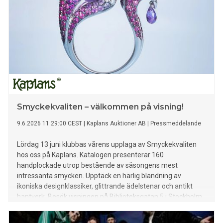
Smyckekvaliten – välkommen på visning!
9.6.2026 11:29:00 CEST
|
Kaplans Auktioner AB
|
Pressmeddelande
Lördag 13 juni klubbas vårens upplaga av Smyckekvaliten
hos oss på Kaplans. Katalogen presenterar 160
handplockade utrop bestående av säsongens mest
intressanta smycken. Upptäck en härlig blandning av
ikoniska designklassiker, glittrande ädelstenar och antikt
hantverk. Besök visningen på Biblioteksgatan 5 i Stockholm
för att se auktionens alla objekt. Under visningsdagarna
finns våra experter på plats för att svara på alla dina frågor.