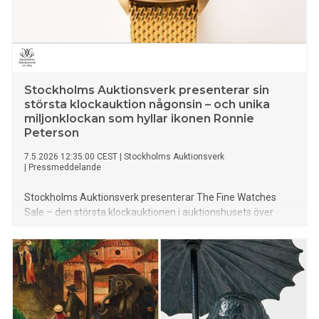
Stockholms Auktionsverk presenterar sin
största klockauktion någonsin – och unika
miljonklockan som hyllar ikonen Ronnie
Peterson
7.5.2026 12:35:00 CEST
|
Stockholms Auktionsverk
|
Pressmeddelande
Stockholms Auktionsverk presenterar The Fine Watches
Sale – den största klockauktionen i auktionshusets över
350-åriga historia. Slagauktionen omfattar över 160
exklusiva klockor från världsledande tillverkare som Patek
Philippe, Breguet, Panerai, Rolex, Omega, Audemars Piguet,
Jaeger-LeCoultre, Piaget och Cartier – och TAG Heuers
unika hyllning i guld till racinglegendaren Ronnie
“Superswede” Peterson.