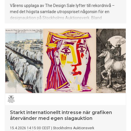
Vårens upplaga av The Design Sale lyfter till rekordnivå –
med det högsta samlade utropspriset någonsin för en
designauktion på Stockholms Auktionsverk. Bland
höjdpunkterna som går under klubban den 28 april finns
bland annat ett skulpturalt bord av Diego Giacometti, Josef
Franks ikoniska Florabyrå och Valentin Kiellands
betydelsefulla jugendskåp – en norsk nationalklenod.
Starkt internationellt intresse när grafiken
återvänder med egen slagauktion
15.4.2026 14:15:00 CEST
|
Stockholms Auktionsverk