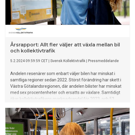
Årsrapport: Allt fler väljer att växla mellan bil
och kollektivtrafik
5.2.2024 09:59:59 CET
|
Svensk Kollektivtrafik
|
Pressmeddelande
Andelen resenärer som enbart väljer bilen har minskat i
samtliga regioner sedan 2022. Störst förändring har skett i
Västra Götalandsregionen, där andelen bilister har minskat
med sex procentenheter och ersatts av växlare. Samtidigt
ökar kollektivtrafikens marknadsandel för 2023, och 53
procent av svenskarna reser kollektivt varje månad. Det
framgår av årets rapport från Svensk Kollektivtrafiks
resvane- och attitydundersökning Kollektivtrafikbarometern.