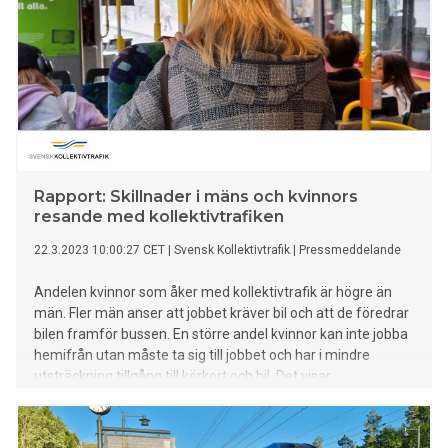
Rapport: Skillnader i mäns och kvinnors
resande med kollektivtrafiken
22.3.2023 10:00:27 CET
|
Svensk Kollektivtrafik
|
Pressmeddelande
Andelen kvinnor som åker med kollektivtrafik är högre än
män. Fler män anser att jobbet kräver bil och att de föredrar
bilen framför bussen. En större andel kvinnor kan inte jobba
hemifrån utan måste ta sig till jobbet och har i mindre
utsträckning tillgång till körkort och bil. Det visar
temarapporten från Svensk Kollektivtrafiks resvane- och
attitydundersökning Kollektivtrafikbarometern, denna gång
med fokus på skillnader i resmönster, färdmedelsval,