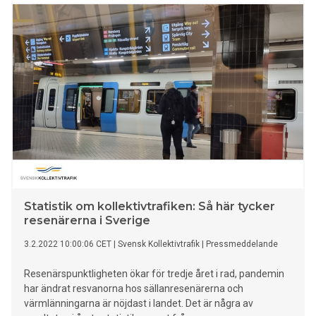
kollektivtrafik väljer nu oftare bilen. Det visar årets rapport
från Svensk Kollektivtrafiks resvane- och
attitydundersökning Kollektivtrafikbarometern.
Statistik om kollektivtrafiken: Så här tycker
resenärerna i Sverige
3.2.2022 10:00:06 CET
|
Svensk Kollektivtrafik
|
Pressmeddelande
Resenärspunktligheten ökar för tredje året i rad, pandemin
har ändrat resvanorna hos sällanresenärerna och
värmlänningarna är nöjdast i landet. Det är några av