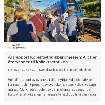
nöjdheter och drivkrafter mellan kvinnor och män.
Årsrapport Kollektivtrafikbarometern: Allt fler
återvänder till kollektivtrafiken
6.2.2023 10:14:37 CET
|
Svensk Kollektivtrafik
|
Pressmeddelande
Hela 81 procent av svenska folket nyttjar kollektivtrafiken
för resor och 48 procent av svenskarna reser kollektivt varje
månad. Marknadsandelen av det motoriserade resandet
fortsätter att öka men har ännu inte nått upp till nivån innan
pandemin. De frekventa kollektivtrafikresenärerna har
kommit tillbaka men de som tidigare växlade mellan bil och