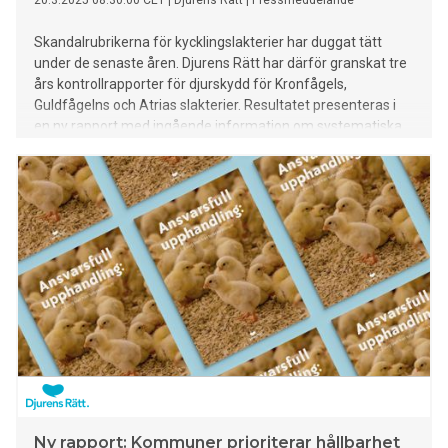
20.3.2025 08:30:00 CET
|
Djurens Rätt
|
Pressmeddelande
Skandalrubrikerna för kycklingslakterier har duggat tätt
under de senaste åren. Djurens Rätt har därför granskat tre
års kontrollrapporter för djurskydd för Kronfågels,
Guldfågelns och Atrias slakterier. Resultatet presenteras i
en ny rapport med ingående information om systematiska
brister, hemlighetsmakeri om dessa och viktiga politiska
åtgärder för att lösa problemen.
Ny rapport: Kommuner prioriterar hållbarhet