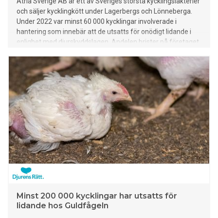
Atria Sverige AB är ett av Sveriges största kycklingslakterier
och säljer kycklingkött under Lagerbergs och Lönneberga.
Under 2022 var minst 60 000 kycklingar involverade i
hantering som innebär att de utsatts för onödigt lidande i
enlighet med djurskyddslagen. Andelen brister på företaget
har ökat sedan 2021 samtidigt som kontrollerna blivit färre.
Det visar Djurens Rätts nya kartläggning.
Minst 200 000 kycklingar har utsatts för
lidande hos Guldfågeln