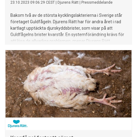
23.10.2023 09:06:29 CEST
|
Djurens Rätt
|
Pressmeddelande
Bakom två av de största kycklingslakterierna i Sverige står
företaget Guldfågeln. Djurens Rätt har för andra året i rad
kartlagt upptäckta djurskyddsbrister, som visar på att
Guldfågelns brister kvarstår. En systemförändring krävs för
att lösa de allvarliga problemen, menar Djurens Rätt.