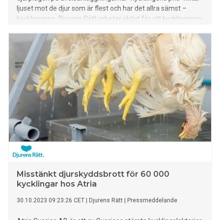
ljuset mot de djur som är flest och har det allra sämst –
kycklingarna. Djurens Rätt arbetar aktivt för att kycklingarna
måste få det bättre och för att det ska ske behöver
köttkonsumtionen minska.
Misstänkt djurskyddsbrott för 60 000
kycklingar hos Atria
30.10.2023 09:23:26 CET
|
Djurens Rätt
|
Pressmeddelande