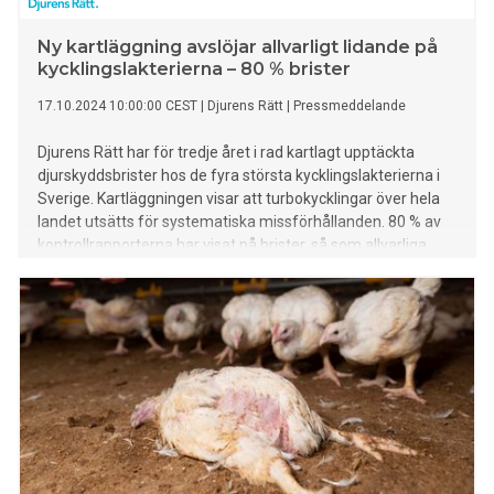
Ny kartläggning avslöjar allvarligt lidande på
kycklingslakterierna – 80 % brister
17.10.2024 10:00:00 CEST
|
Djurens Rätt
|
Pressmeddelande
Djurens Rätt har för tredje året i rad kartlagt upptäckta
djurskyddsbrister hos de fyra största kycklingslakterierna i
Sverige. Kartläggningen visar att turbokycklingar över hela
landet utsätts för systematiska missförhållanden. 80 % av
kontrollrapporterna har visat på brister, så som allvarliga
frätskador och kycklingar som har klämts ihjäl. Djurens Rätt
är starkt kritiska till det fortsatta lidandet och bedömer att
en systemförändring krävs.