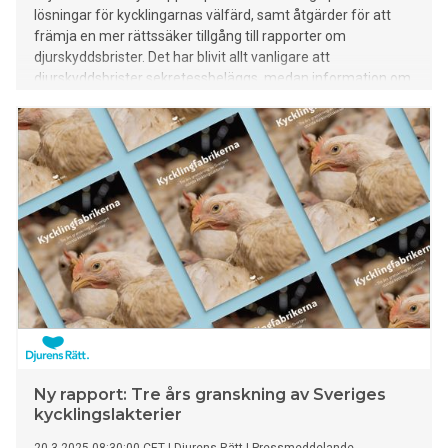
lösningar för kycklingarnas välfärd, samt åtgärder för att
främja en mer rättssäker tillgång till rapporter om
djurskyddsbrister. Det har blivit allt vanligare att
djurskyddsbrister sekretessbeläggs, medan information om
företags adresser och bolagsnamn är fullt synliga. Djurens
Rätt menar att det behövs ett förtydligande i
sekretesslagstiftningen för att öka tillgången till information
som är av samhällsintresse.
Ny rapport: Tre års granskning av Sveriges
kycklingslakterier