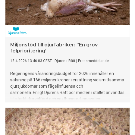
Miljonstöd till djurfabriker: “En grov
felprioritering”
13.4.2026 13:46:03 CEST
|
Djurens Rätt
|
Pressmeddelande
Regeringens vårändringsbudget för 2026 innehåller en
satsning på 166 miljoner kronor i ersättning vid smittsamma
djursjukdomar som fågelinfluensa och
salmonella. Enligt Djurens Rätt bör medlen i stället användas
till stärkt djurvälfärd och växtbaserad innovation.