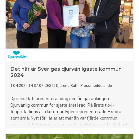
Det här är Sveriges djurvänligaste kommun
2024
18.4.2024 14:37:07 CEST
|
Djurens Rätt
|
Pressmeddelande
Djurens Rätt presenterar idag den årliga rankingen
Djurvänlig kommun för sjätte året i rad. På årets tio-i-
topplista finns alla kommuntyper representerade – stora
som små. Nytt för i år är att mer än var fjärde kommun
svarar att de kommer att använda möjligheten att välja bort
turbokycklingar vid nästa upphandling. Eskilstuna kommun
hamnar högst upp på listan och utses därmed som vinnare i