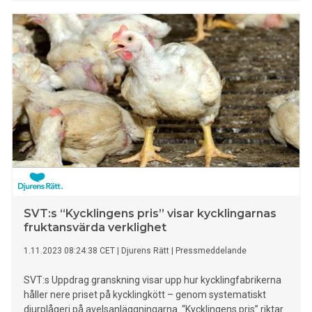
SVT:s “Kycklingens pris” visar kycklingarnas
fruktansvärda verklighet
1.11.2023 08:24:38 CET
|
Djurens Rätt
|
Pressmeddelande
SVT:s Uppdrag granskning visar upp hur kycklingfabrikerna
håller nere priset på kycklingkött – genom systematiskt
djurplågeri på avelsanläggningarna. “Kycklingens pris” riktar