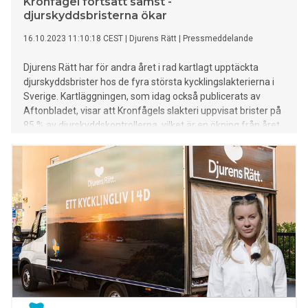
Kronfågel fortsatt sämst -
djurskyddsbristerna ökar
16.10.2023 11:10:18 CEST
|
Djurens Rätt
|
Pressmeddelande
Djurens Rätt har för andra året i rad kartlagt upptäckta
djurskyddsbrister hos de fyra största kycklingslakterierna i
Sverige. Kartläggningen, som idag också publicerats av
Aftonbladet, visar att Kronfågels slakteri uppvisat brister på
85 % av djurskyddskontrollerna, vilket är en ökning från året
innan. Ett systematiskt djurplågeri som behöver åtgärdas
menar Djurens Rätt.