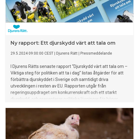
Ny rapport: Ett djurskydd värt att tala om
29.5.2024 09:00:00 CEST
|
Djurens Rätt
|
Pressmeddelande
I Djurens Rätts senaste rapport “Djurskydd värt att tala om –
Viktiga steg för politiken att ta i dag” listas åtgärder för att
förbättra djurskyddet i Sverige och samtidigt driva
utvecklingen i resten av EU. Rapporten utgår från
regeringsuppdraget om konkurrenskraft och ett starkt
djurskydd, och presenterar politiska lösningar för hönor,
grisar, kycklingar och nötdjur, samt åtgärder för att främja
växtbaserade innovationer.