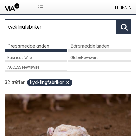
LOGGA IN
Pressmeddelanden
Börsmeddelanden
Business Wire
GlobeNewswire
ACCESS Newswire
32
träffar
kycklingfabriker