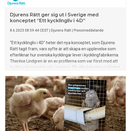
Djurens Rätt ger sig ut i Sverige med
konceptet “Ett kycklingliv i 4D”
8.6.2023 08:59:44 CEST
|
Djurens Rätt
|
Pressmeddelande
“Ett kycklingliv i 4D” heter det nya konceptet, som Djurens
Rätt tagit fram, vars syfte är att skapa en upplevelse som
efterliknar hur svenska kycklingar lever i kycklingfabrikerna.
Therése Lindgren är en av profilerna som var först med att
ta del av konceptet och i sommar får allmänheten möjlighet
att uppleva den mobila kycklingfabriken runt om i Sverige.