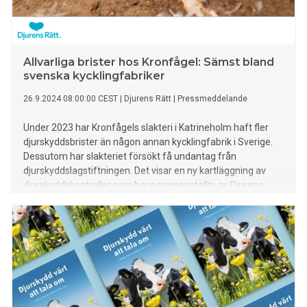
Allvarliga brister hos Kronfågel: Sämst bland
svenska kycklingfabriker
26.9.2024 08:00:00 CEST
|
Djurens Rätt
|
Pressmeddelande
Under 2023 har Kronfågels slakteri i Katrineholm haft fler
djurskyddsbrister än någon annan kycklingfabrik i Sverige.
Dessutom har slakteriet försökt få undantag från
djurskyddslagstiftningen. Det visar en ny kartläggning av
djurskyddskontroller som har sammanställts av Djurens
Rätt.