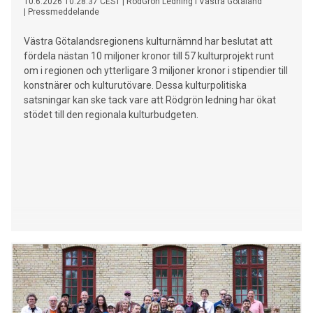
10.6.2026 10:28:37 CEST
|
RödGrön Ledning i Västra Götaland
|
Pressmeddelande
Västra Götalandsregionens kulturnämnd har beslutat att
fördela nästan 10 miljoner kronor till 57 kulturprojekt runt
om i regionen och ytterligare 3 miljoner kronor i stipendier till
konstnärer och kulturutövare. Dessa kulturpolitiska
satsningar kan ske tack vare att Rödgrön ledning har ökat
stödet till den regionala kulturbudgeten.