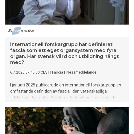
Internationell forskargrupp har definierat
fascia som ett eget organsystem med fyra
organ. Har svensk vård och utbildning hängt
med?
6.7.2026 07:45:00 CEST
|
Fascia
|
Pressmeddelande
I januari 2025 publicerade en internationell forskargrupp en
omfattande definition av fascia i den vetenskapliga
tidskriften Journal of Anatomy. Slutsatsen: fascia är inte
kroppens fyllnadsmaterial, utan ett kroppsomspännande
anatomiskt system som består av fyra organ – ytlig,
muskuloskeletal (djup), visceral och neural fascia. Bakom
definitionen står forskare som Carla Stecco, Robert Schleip
och Neil Theise (DOI: 10.1111/joa.14212).