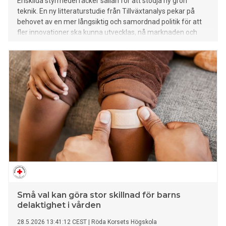
Enskilda styrmedel räcker sällan för att stödja ny grön
teknik. En ny litteraturstudie från Tillväxtanalys pekar på
behovet av en mer långsiktig och samordnad politik för att
fler innovationer ska kunna utvecklas, nå marknaden och
växa i större skala.
Små val kan göra stor skillnad för barns
delaktighet i vården
28.5.2026 13:41:12 CEST
|
Röda Korsets Högskola