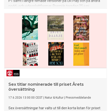
P1 samt i längre filmade versioner på UR Play och på andra
podd- och videoplattformar. Premiär torsdag 25 juni.
Sex titlar nominerade till priset Årets
översättning
17.6.2026 13:00:00 CEST
|
Natur & Kultur
|
Pressmeddelande
Sex översättningar har valts ut till den korta listan för priset