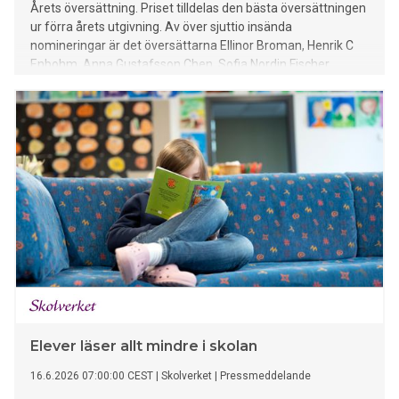
Årets översättning. Priset tilldelas den bästa översättningen
ur förra årets utgivning. Av över sjuttio insända
nomineringar är det översättarna Ellinor Broman, Henrik C
Enbohm, Anna Gustafsson Chen, Sofia Nordin Fischer,
Joakim Sundström och David Szybek som är kvar i
slutomgången.
Elever läser allt mindre i skolan
16.6.2026 07:00:00 CEST
|
Skolverket
|
Pressmeddelande