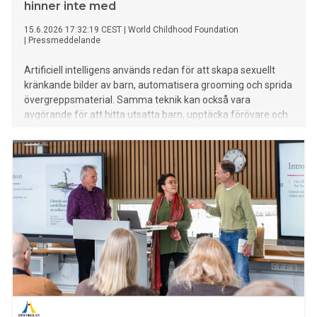
hinner inte med
15.6.2026 17:32:19 CEST
|
World Childhood Foundation
|
Pressmeddelande
Artificiell intelligens används redan för att skapa sexuellt
kränkande bilder av barn, automatisera grooming och sprida
övergreppsmaterial. Samma teknik kan också vara
avgörande för att hitta utsatta barn, upptäcka förövare och
stoppa spridningen. I en ny rapport pekar World Childhood
Foundation och ChildX på ett växande ansvarsglapp:
tekniken rusar framåt, medan lagstiftning, plattformar och
myndigheter inte hinner med.