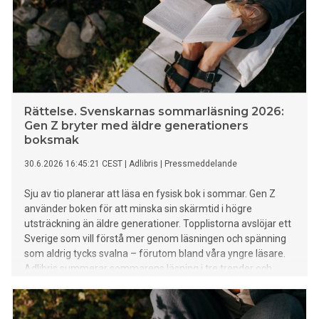
Rättelse. Svenskarnas sommarläsning 2026:
Gen Z bryter med äldre generationers
boksmak
30.6.2026 16:45:21 CEST
|
Adlibris
|
Pressmeddelande
Sju av tio planerar att läsa en fysisk bok i sommar. Gen Z
använder boken för att minska sin skärmtid i högre
utsträckning än äldre generationer. Topplistorna avslöjar ett
Sverige som vill förstå mer genom läsningen och spänning
som aldrig tycks svalna – förutom bland våra yngre läsare.
Adlibris summerar sommarens läsning i tre trender och
presenterar årets bästsäljare.