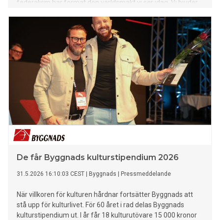
federalism har format den världsmakt vi ser idag. Vi bjuder
också på 16 extra sidor om sommarens läsning: nio av de
mest intressanta titlarna våren 2026 recenseras i vår
fackboksspecial.
De får Byggnads kulturstipendium 2026
31.5.2026 16:10:03 CEST
|
Byggnads
|
Pressmeddelande
När villkoren för kulturen hårdnar fortsätter Byggnads att
stå upp för kulturlivet. För 60 året i rad delas Byggnads
kulturstipendium ut. I år får 18 kulturutövare 15 000 kronor