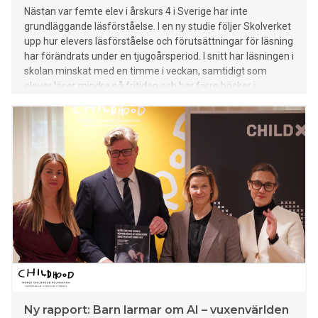
Nästan var femte elev i årskurs 4 i Sverige har inte
grundläggande läsförståelse. I en ny studie följer Skolverket
upp hur elevers läsförståelse och förutsättningar för läsning
har förändrats under en tjugoårsperiod. I snitt har läsningen i
skolan minskat med en timme i veckan, samtidigt som
elever läser mindre på fritiden och har färre böcker i
hemmet än tidigare decennier.
Ny rapport: Barn larmar om AI – vuxenvärlden