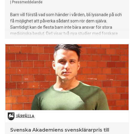
|
Pressmeddelande
Barn vill förstå vad som händer i vården, bli lyssnade på och
få möjlighet att påverka sådant som rör dem själva.
Samtidigt kan de flesta barn inte bära ansvar för stora
medicinska beslut. Det visar två nya studier med forskare
från bland annat Röda Korsets Högskola. Forskarna har dels
genomfört en systematisk litteraturöversikt av 28
internationella studier om barn mellan 3 och 12 år, dels
undersökt hur barn i förskoleåldern vill delta i vårdbesök
inom barnhälsovården, både enligt dem själva och deras
vårdnadshavare. Resultaten visar att barns delaktighet
handlar om mer än att fatta beslut. Att få information, ställa
frågor och påverka små praktiska delar av vården upplevs
som viktigt. – Barn vill bli sedda som egna individer och få
möjlighet att uttrycka sina tankar och önskemål, säger Merja
Hietanen, doktorand vid Röda Korsets Högskola. Små beslut
skapar trygghet Barn vill ofta kunna påverka sådant som
vilken arm ett vaccin ska tas i, när ett blodprov ska
genomföras eller få välja p
Svenska Akademiens svensklärarpris till