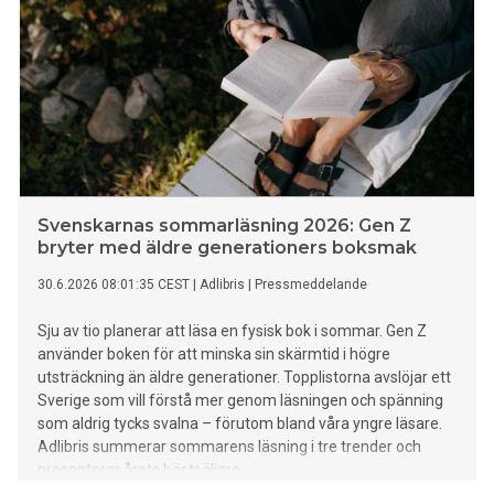
Svenskarnas sommarläsning 2026: Gen Z
bryter med äldre generationers boksmak
30.6.2026 08:01:35 CEST
|
Adlibris
|
Pressmeddelande
Sju av tio planerar att läsa en fysisk bok i sommar. Gen Z
använder boken för att minska sin skärmtid i högre
utsträckning än äldre generationer. Topplistorna avslöjar ett
Sverige som vill förstå mer genom läsningen och spänning
som aldrig tycks svalna – förutom bland våra yngre läsare.
Adlibris summerar sommarens läsning i tre trender och
presenterar årets bästsäljare.