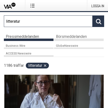
LOGGA IN
Pressmeddelanden
Börsmeddelanden
Business Wire
GlobeNewswire
ACCESS Newswire
1186
träffar
litteratur