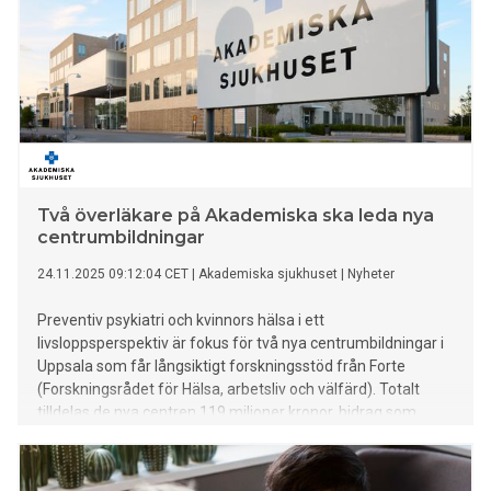
Två överläkare på Akademiska ska leda nya
centrumbildningar
24.11.2025 09:12:04 CET
|
Akademiska sjukhuset
|
Nyheter
Preventiv psykiatri och kvinnors hälsa i ett
livsloppsperspektiv är fokus för två nya centrumbildningar i
Uppsala som får långsiktigt forskningsstöd från Forte
(Forskningsrådet för Hälsa, arbetsliv och välfärd). Totalt
tilldelas de nya centren 119 miljoner kronor, bidrag som
täcker finansiering under de sex första åren. De kommer
organisatoriskt att tillhöra Uppsala universitet och ledas av
överläkare på Akademiska sjukhuset.