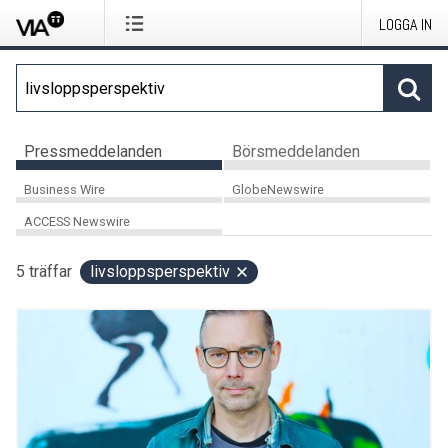
LOGGA IN
Pressmeddelanden
Börsmeddelanden
Business Wire
GlobeNewswire
ACCESS Newswire
5
träffar
livsloppsperspektiv