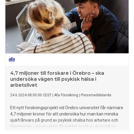
4,7 miljoner till forskare i Örebro – ska
undersöka vägen till psykisk hälsa i
arbetslivet
24.6.2024 08:00:00 CEST
|
Afa Försäkring
|
Pressmeddelande
Ett nytt forskningsprojekt vid Örebro universitet får närmare
4,7 miljoner kronor för att undersöka hur man kan minska
sjukfrånvaro på grund av psykisk ohälsa hos arbetare och
tjänstemän i privat sektor. Projektet är ett av de totalt sju
projekt som ryms inom det nystartade FoU-programmet