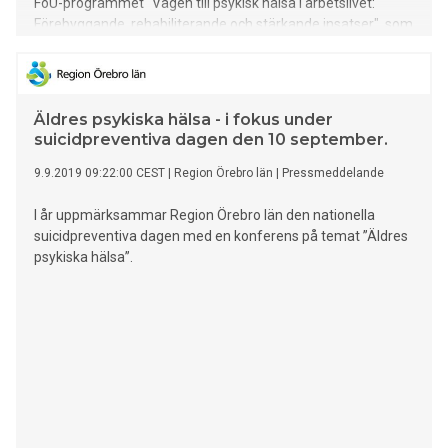
FoU-programmet "Vägen till psykisk hälsa i arbetslivet:
Förebyggande, rehabiliterande och stärkande insatser", som
finansieras av Afa Försäkring och Alecta med 30 miljoner
kronor.
Äldres psykiska hälsa - i fokus under
suicidpreventiva dagen den 10 september.
9.9.2019 09:22:00 CEST
|
Region Örebro län
|
Pressmeddelande
I år uppmärksammar Region Örebro län den nationella
suicidpreventiva dagen med en konferens på temat ”Äldres
psykiska hälsa”.