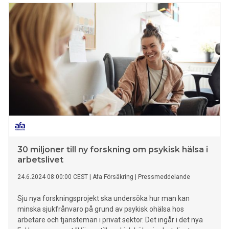
"Vägen till psykisk hälsa i arbetslivet: Förebyggande,
rehabiliterande och stärkande insatser", som finansieras av
Afa Försäkring och Alecta med totalt 30 miljoner kronor.
30 miljoner till ny forskning om psykisk hälsa i
arbetslivet
24.6.2024 08:00:00 CEST
|
Afa Försäkring
|
Pressmeddelande
Sju nya forskningsprojekt ska undersöka hur man kan
minska sjukfrånvaro på grund av psykisk ohälsa hos
arbetare och tjänstemän i privat sektor. Det ingår i det nya