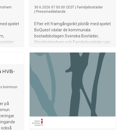
lmshem
30.6.2026 07:00:00 CEST
|
Familjebostäder
|
Pressmeddelande
 med spelet
Efter ett framgångsrikt pilotår med spelet
BoQuest växlar de kommunala
m,
bostadsbolagen Svenska Bostäder,
bostäder
Stockholmshem och Familjebostäder upp
2026
arbetet. Under sommaren 2026 kommer
re bolagen
ferieungdomar i alla tre bolagen att
tärka
genomföra spelet, för att stärka deras
enkla
kunskap och förenkla vägen till ett eget
å HVB-
boende.
ngs kommun
er på
ommun
eringar.
tvingande
n också