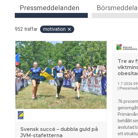
Pressmeddelanden
Börsmeddel
952
träffar
motivation
Tre av f
viktmin
obesita
1.7.2026 09
|
Pressmed
76 procen
genomgått
Primärvård
behållit si
avslutad b
Svensk succé – dubbla guld på
ett strukt
JVM-stafetterna