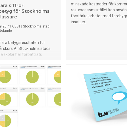
minskade kostnader för komm
ära siffror:
resurser som istället kan använda
etyg för Stockholms
förstärka arbetet med föreby
lassare
insatser.
9:25:41 CEST
|
Stockholms stad
delande
nära betygsresultaten för
 årskurs 9 i Stockholms stads
 skolor har förbättrats
d tidigare år. 88,6 procent av
om nyligen gick ut årskurs 9 har
 till gymnasiet. Motsvarande
 samma tid förra året var 87,3
ehörigheten har inte varit så
edan nuvarande betygssystem