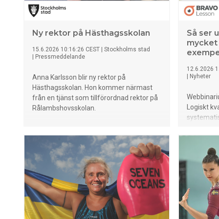
Ny rektor på Hästhagsskolan
Så ser 
mycket b
15.6.2026 10:16:26 CEST
|
Stockholms stad
exempe
|
Pressmeddelande
12.6.2026 1
|
Nyheter
Anna Karlsson blir ny rektor på
Hästhagsskolan. Hon kommer närmast
Webbinari
från en tjänst som tillförordnad rektor på
Logiskt kv
Rålambshovsskolan.
systematis
undervisn
- med stöd
del av kval
känna till 
forskning 
påverka på
undervisni
påverkan p
lärande.