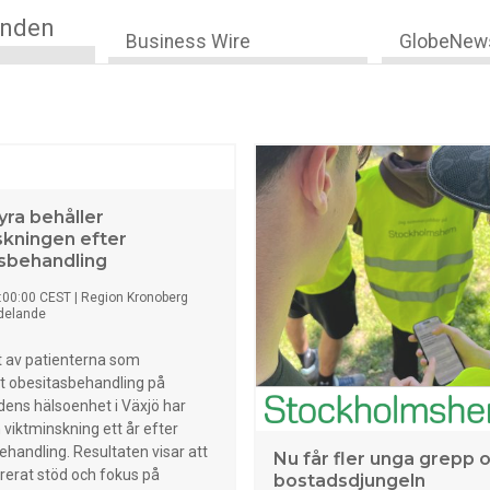
anden
Business Wire
GlobeNew
yra behåller
skningen efter
sbehandling
:00:00 CEST
|
Region Kronoberg
delande
t av patienterna som
 obesitasbehandling på
ens hälsoenhet i Växjö har
n viktminskning ett år efter
ehandling. Resultaten visar att
Nu får fler unga grepp 
urerat stöd och fokus på
bostadsdjungeln