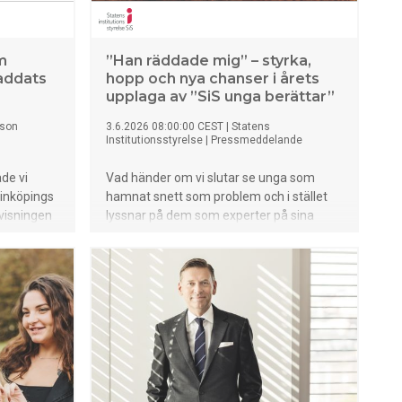
kompensatorisk miljö för elever med
intellektuell funktionsnedsättning (IF). Det
innebär att skolan aktivt bidrar till att
m
”Han räddade mig” – styrka,
utjämna skillnader i förutsättningar
laddats
hopp och nya chanser i årets
genom strukturerade insatser, anpassat
upplaga av ”SiS unga berättar”
stöd och en inkluderande lärmiljö.
son
3.6.2026 08:00:00 CEST
|
Statens
Institutionsstyrelse
|
Pressmeddelande
ade vi
Vad händer om vi slutar se unga som
Linköpings
hamnat snett som problem och i stället
rvisningen
lyssnar på dem som experter på sina
pporten
egna liv? I dag publicerar Statens
as
Institutionsstyrelse (SiS) årets upplaga av
på ALLA
”SiS unga berättar”, en bok där ungdomar
räver små
som är eller har varit placerade på SiS
kus på
delar sina berättelser.
ndervisning
ar kommit
diero,
ten fick