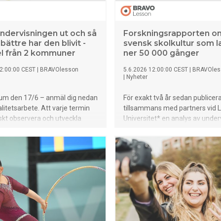
undervisningen ut och så
Forskningsrapporten o
ättre har den blivit -
svensk skolkultur som 
l från 2 kommuner
ner 50 000 gånger
2:00:00 CEST
|
BRAVOlesson
5.6.2026 12:00:00 CEST
|
BRAVOles
|
Nyheter
um den 17/6 – anmäl dig nedan
För exakt två år sedan publicer
alitetsarbete. Att varje termin
tillsammans med partners vid 
kt observera och utveckla
Universitet* en analys av unde
ingen tillsammans med lärarna
på 30 svenska grundskolor. Ra
 av evidens och data - som en
beskrev också hur ALLA lärarn
itetsarbetet. Att gå från att
undervisning hade utvecklats 
att veta. Det är logiskt, eftersom
skolorna med en metod som k
visat att av de saker rektor kan
resurser. En metod som har fo
 sin skola är det
iakttagbara beskrivningar av u
ngens kvalitet som har störst
som 160 forskare i 15 länder h
å studiero, motivation och
fram till är framgångsrik för stu
motivation och lärande. Rappor