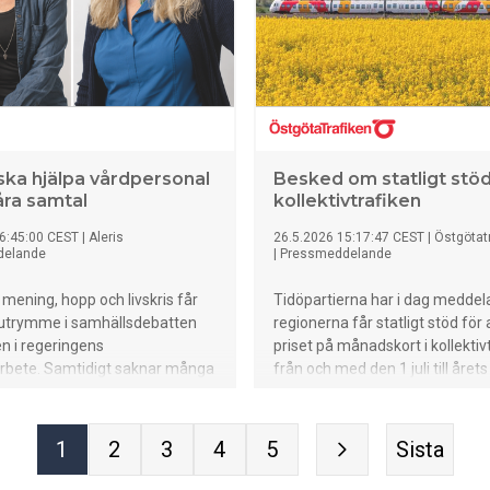
ska hjälpa vårdpersonal
Besked om statligt stöd 
ra samtal
kollektivtrafiken
6:45:00 CEST
|
Aleris
26.5.2026 15:17:47 CEST
|
Östgötat
delande
|
Pressmeddelande
mening, hopp och livskris får
Tidöpartierna har i dag meddela
e utrymme i samhällsdebatten
regionerna får statligt stöd för 
n i regeringens
priset på månadskort i kollektiv
arbete. Samtidigt saknar många
från och med den 1 juli till årets 
- och sjukvård konkreta
Östgötatrafiken har tagit del a
r att möta patienter i
och analyserar vilka konsekven
lla frågor. Nu lanseras en ny
kan få regionalt.
1
2
3
4
5
Sista
om ska hjälpa vårdpersonal att
a samtalen i vardagen.