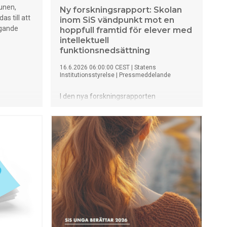
unen,
Ny forskningsrapport: Skolan
s till att
inom SiS vändpunkt mot en
ggande
hoppfull framtid för elever med
intellektuell
funktionsnedsättning
16.6.2026 06:00:00 CEST
|
Statens
Institutionsstyrelse
|
Pressmeddelande
I den nya forskningsrapporten
Förhoppning, undran och ovisshet
redogör forskarna Martin Hugo och
Jörgen Frostlund, för hur utbildningen
inom skolan på SiS organiseras och
upplevs av elever med intellektuell
funktionsnedsättning (IF). För många av
eleverna blir SiS skola en vändpunkt i livet
där de beskriver att de blir sedda,
lyssnade på och erbjuds individanpassad
undervisning. En skola som är väl
sammanhållen och har en tydlig
organisation kan fungera som en