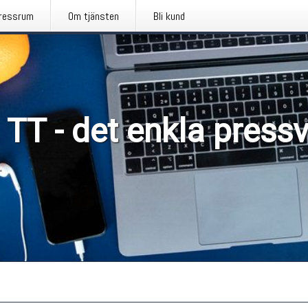
ressrum
Om tjänsten
Bli kund
 TT - det enkla press