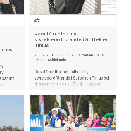
Milstolpen
att
t är
ar som
pporter
det tecken
Raoul Grünthal ny
styrelseordförande i Stiftelsen
Tinius
rsitetet
28.5.2026 10:00:00 CEST
|
Stiftelsen Tinius
|
Pressmeddelande
ts
Raoul Grünthal har valts till ny
av
styrelseordförande i Stiftelsen Tinius och
ebär att
tillträder rollen den 17 juni. – Jag ser
att
verkligen fram emot uppdraget att få
rbete.
leda styrelsen i en otroligt spännande tid,
säger han.