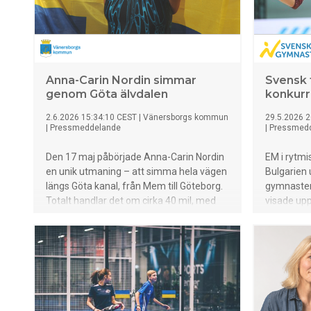
Anna-Carin Nordin simmar
Svensk t
genom Göta älvdalen
konkurr
2.6.2026 15:34:10 CEST
|
Vänersborgs kommun
29.5.2026 2
|
Pressmeddelande
|
Pressmed
Den 17 maj påbörjade Anna-Carin Nordin
EM i rytmi
en unik utmaning – att simma hela vägen
Bulgarien 
längs Göta kanal, från Mem till Göteborg.
gymnaster
Totalt handlar det om cirka 40 mil, med
visade up
ungefär två mil simning om dagen. Längs
kvaldagar
vägen uppmärksammas hon i
Vänersborg, Trollhättan och Lilla Edet
med olika aktiviteter.