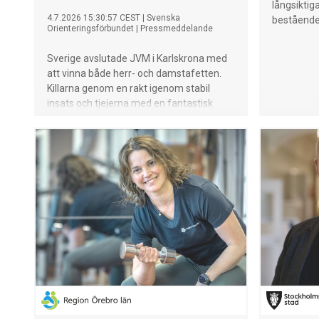
långsiktig
4.7.2026 15:30:57 CEST
|
Svenska
bestående
Orienteringsförbundet
|
Pressmeddelande
Sverige avslutade JVM i Karlskrona med
att vinna både herr- och damstafetten.
Killarna genom en rakt igenom stabil
insats och tjejerna med en fantastisk
upphämtning. ”Det var så coolt att se
mina lagkamrater på väg mot mål”, säger
slutsträckans Felicia Persson efter en
mycket dramatisk slutsträcka.