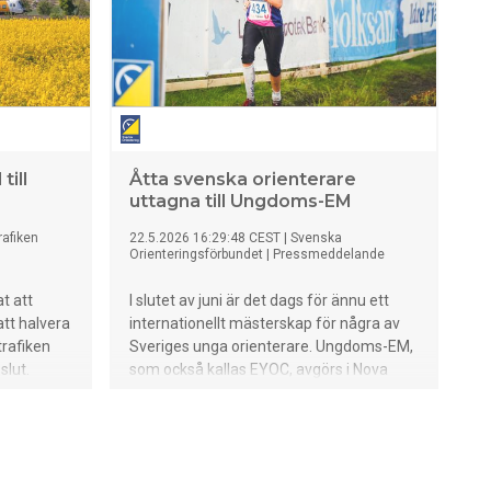
till
Åtta svenska orienterare
uttagna till Ungdoms-EM
rafiken
22.5.2026 16:29:48 CEST
|
Svenska
Orienteringsförbundet
|
Pressmeddelande
t att
I slutet av juni är det dags för ännu ett
att halvera
internationellt mästerskap för några av
trafiken
Sveriges unga orienterare. Ungdoms-EM,
slut.
som också kallas EYOC, avgörs i Nova
v beskedet
Gorica i västra Slovenien den 25–27 juni.
ser det
Sverige skickar åtta löpare och två
reserver till mästerskapet.