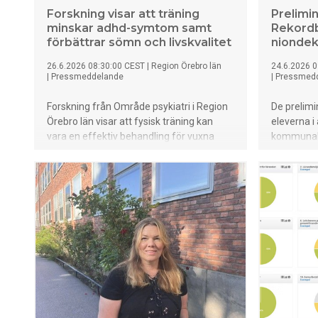
Forskning visar att träning
Prelimin
minskar adhd-symtom samt
Rekordb
förbättrar sömn och livskvalitet
niondek
26.6.2026 08:30:00 CEST
|
Region Örebro län
24.6.2026 0
|
Pressmeddelande
|
Pressmed
Forskning från Område psykiatri i Region
De prelimi
Örebro län visar att fysisk träning kan
eleverna i
vara en effektiv behandling för vuxna
kommunala
med adhd. Deltagare som genomförde
jämfört me
ett 12 veckor långt träningsprogram inom
eleverna s
psykiatrin fick minskade symtom, bättre
behörighet
sömn, ökad livskvalitet och en starkare
siffra vid
förståelse för hur de själva kan påverka
procent. B
sitt mående.
här hög s
infördes.