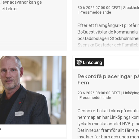
a levnadsvanor kan ge
30.6.2026 07:00:00 CEST
|
Stockho
 effekter.
|
Pressmeddelande
Efter ett framgångsrikt pilotår
BoQuest växlar de kommunala
bostadsbolagen Stockholmshe
Svenska Bostäder och Familje
upp arbetet. Under sommaren 
kommer ferieungdomar i alla t
att genomföra spelet, för att s
ungdomarnas kunskap och för
Rekordfå placeringar p
vägen till ett eget boende.
hem
23.6.2026 08:00:00 CEST
|
Linköpi
|
Pressmeddelande
Genom ett ökat fokus på insats
hemmaplan har Linköpings k
lyckats minska antalet HVB-plac
Det innebär framför allt färre 
insatser för barn och unga me