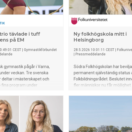
mycket uppmärksamhet 2024. 
50 000 nedladdningar kommer 
passeras under nästa vecka. De
dubbelt så många nedladdning
Skolforskningsinsitutets alla ra
laddas ner under ett år. Vad är 
rio tävlade i tuff
Ny folkhögskola mitt i
på?
ens på EM
Helsingborg
0:49:01 CEST
|
Gymnastikförbundet
28.5.2026 10:01:11 CEST
|
Folkunive
delande
|
Pressmeddelande
sk gymnastik pågår i Varna,
Södra Folkhögskolan har bevilja
under veckan. Tre svenska
permanent självständig status 
 deltar i mästerskapet och
Folkbildningsrådet. Beslutet inn
p fina program under
fler människor nu får möjlighet 
na.
komma vidare till studier och a