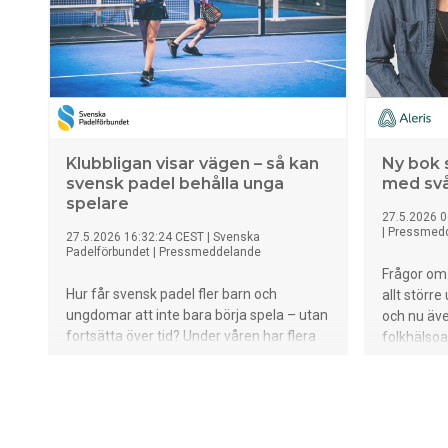
Klubbligan visar vägen – så kan
Ny bok 
svensk padel behålla unga
med svå
spelare
27.5.2026 0
|
Pressmed
27.5.2026 16:32:24 CEST
|
Svenska
Padelförbundet
|
Pressmeddelande
Frågor om 
Hur får svensk padel fler barn och
allt störr
ungdomar att inte bara börja spela – utan
och nu äve
fortsätta över tid? Under våren har flera
folkhälso
deltävlingar i Klubbligan följts genom
inom hälso
observationer och enkätundersökningar.
verktyg fö
Resultatet är tydligt: gemenskap,
existentie
lagkänsla och möjligheten att tävla
handbok s
återkommer som avgörande faktorer.
ta de svår