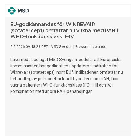
Företaget hade inte beställt några solpaneler och den
uppgivna mottagaren var inte anställd på elfirman. Nu åtalas
tre personer för grov narkotikasmuggling.
EU-godkännandet för WINREVAIR
(sotatercept) omfattar nu vuxna med PAH i
WHO-funktionsklass II–IV
2.2.2026 09:48:28 CET
|
MSD Sweden
|
Pressmeddelande
Läkemedelsbolaget MSD Sverige meddelar att Europeiska
kommissionen har godkänt en uppdaterad indikation för
Winrevair (sotatercept) inom EU*. Indikationen omfattar nu
behandling av pulmonell arteriell hypertension (PAH) hos
vuxna patienter i WHO-funktionsklass (FC) II, III och IV, i
kombination med andra PAH-behandlingar.