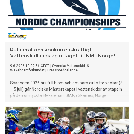
Rutinerat och konkurrenskraftigt
Vattenskidlandslag uttaget till NM i Norge!
9.6.2026 12:09:56 CEST
|
Svenska Vattenskid- &
Wakeboardförbundet
|
Pressmeddelande
Säsongen 2026 är i full blom och om bara cirka tre veckor (3
– 5 juli) går Nordiska Mästerskapet i vattenskidor av stapeln
på den omtyckta EM-arenan, SIAP, i Skarnes, Norge.