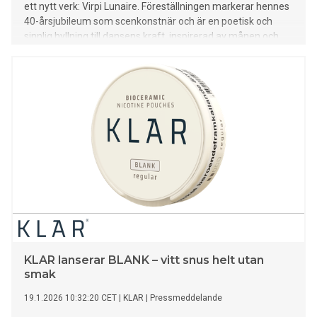
ett nytt verk: Virpi Lunaire. Föreställningen markerar hennes
40-årsjubileum som scenkonstnär och är en poetisk och
sinnlig hyllning till dansens kraft, inspirerad av månen och
dess ljus. Efter urpremiären på Dansens Hus ger sig verket
nu ut på riksteaterturné, med premiär i Uppsala den 29
januari.
KLAR lanserar BLANK – vitt snus helt utan
smak
19.1.2026 10:32:20 CET
|
KLAR
|
Pressmeddelande