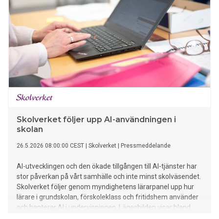
Skolverket följer upp AI-användningen i
skolan
26.5.2026 08:00:00 CEST
|
Skolverket
|
Pressmeddelande
AI-utvecklingen och den ökade tillgången till AI-tjänster har
stor påverkan på vårt samhälle och inte minst skolväsendet.
Skolverket följer genom myndighetens lärarpanel upp hur
lärare i grundskolan, förskoleklass och fritidshem använder
och hanterar AI i undervisningen. Lägesbilden visar bland
annat att nära åtta av tio tillfrågade lärare har använt AI-