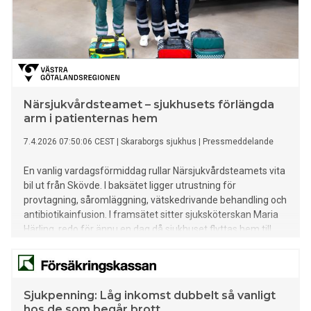
Närsjukvårdsteamet – sjukhusets förlängda
arm i patienternas hem
7.4.2026 07:50:06 CEST
|
Skaraborgs sjukhus
|
Pressmeddelande
En vanlig vardagsförmiddag rullar Närsjukvårdsteamets vita
bil ut från Skövde. I baksätet ligger utrustning för
provtagning, såromläggning, vätskedrivande behandling och
antibiotikainfusion. I framsätet sitter sjuksköterskan Maria
Härling, redo för ännu en dag då sjukhuset flyttas hem till
patienterna.
Sjukpenning: Låg inkomst dubbelt så vanligt
hos de som begår brott