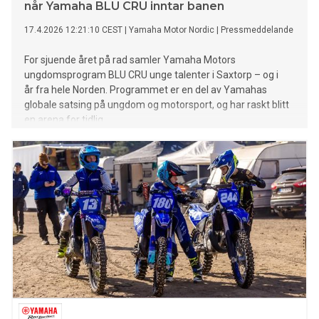
når Yamaha BLU CRU inntar banen
17.4.2026 12:21:10 CEST
|
Yamaha Motor Nordic
|
Pressmeddelande
For sjuende året på rad samler Yamaha Motors
ungdomsprogram BLU CRU unge talenter i Saxtorp – og i
år fra hele Norden. Programmet er en del av Yamahas
globale satsing på ungdom og motorsport, og har raskt blitt
en arena for tidlig
å oppdage og utvikle unge motocrossførere.