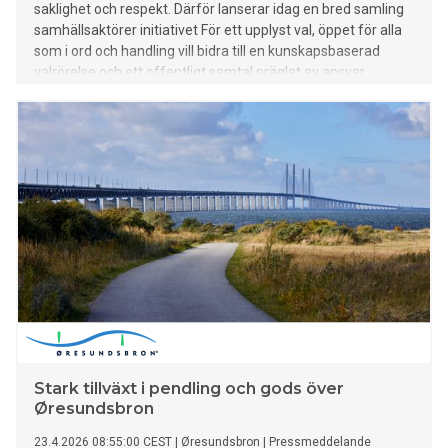
saklighet och respekt. Därför lanserar idag en bred samling
samhällsaktörer initiativet För ett upplyst val, öppet för alla
som i ord och handling vill bidra till en kunskapsbaserad
valrörelse och ett offentligt samtal präglat av ansvar,
nyanser och eftertanke.
Stark tillväxt i pendling och gods över
Øresundsbron
23.4.2026 08:55:00 CEST
|
Øresundsbron
|
Pressmeddelande