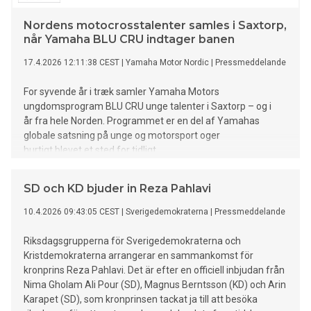
Nordens motocrosstalenter samles i Saxtorp,
når Yamaha BLU CRU indtager banen
17.4.2026 12:11:38 CEST
|
Yamaha Motor Nordic
|
Pressmeddelande
For syvende år i træk samler Yamaha Motors
ungdomsprogram BLU CRU unge talenter i Saxtorp – og i
år fra hele Norden. Programmet er en del af Yamahas
globale satsning på unge og motorsport oger
hurtigt blevet et sted for tidligt
at opdage og udvikle unge motocrosskørere.
SD och KD bjuder in Reza Pahlavi
10.4.2026 09:43:05 CEST
|
Sverigedemokraterna
|
Pressmeddelande
Riksdagsgrupperna för Sverigedemokraterna och
Kristdemokraterna arrangerar en sammankomst för
kronprins Reza Pahlavi. Det är efter en officiell inbjudan från
Nima Gholam Ali Pour (SD), Magnus Berntsson (KD) och Arin
Karapet (SD), som kronprinsen tackat ja till att besöka