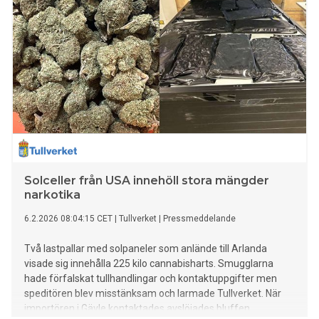
Solceller från USA innehöll stora mängder
narkotika
6.2.2026 08:04:15 CET
|
Tullverket
|
Pressmeddelande
Två lastpallar med solpaneler som anlände till Arlanda
visade sig innehålla 225 kilo cannabisharts. Smugglarna
hade förfalskat tullhandlingar och kontaktuppgifter men
speditören blev misstänksam och larmade Tullverket. När
importören i Gävle kontaktades avslöjades bluffen.