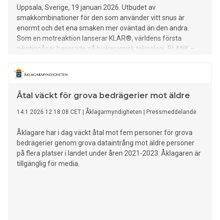
Uppsala, Sverige, 19 januari 2026. Utbudet av
smakkombinationer för den som använder vitt snus är
enormt och det ena smaken mer oväntad än den andra.
Som en motreaktion lanserar KLAR®, världens första
nikotinpåsar baserade på biokeramisk teknologi, BLANK –
ett vitt snus med smak av ingenting. Produkten är utvecklad
för nikotinanvändare som efterfrågar effekt, men som vill
låta drinken eller maten ta plats utan påverkan. – Medan
marknaden fylls av allt mer påhittade artificiella smaker
Åtal väckt för grova bedrägerier mot äldre
valde vi att göra motsatsen. BLANK är utvecklad för en
vuxen publik som inte vill ha en massa tjafs, utan helt enkelt
14.1.2026 12:18:08 CET
|
Åklagarmyndigheten
|
Pressmeddelande
bara få effekten från nikotin. Perfekt när man dricker goda
drinkar med vännerna en fredagskväll, som kanske inte
Åklagare har i dag väckt åtal mot fem personer för grova
passar så bra ihop med en artificiell snussmak, säger Tomas
bedrägerier genom grova dataintrång mot äldre personer
Hammargren, Chief Risk-Reduction Officer på KLAR. KLAR®
på flera platser i landet under åren 2021-2023. Åklagaren är
bygger på en patenterad biokeramisk teknologi som
tillgänglig för media.
möjliggör en snabbare och jämnare frisättning av nikotin
trots mycket lägre nikotinhalt än konkurrerande snusmär