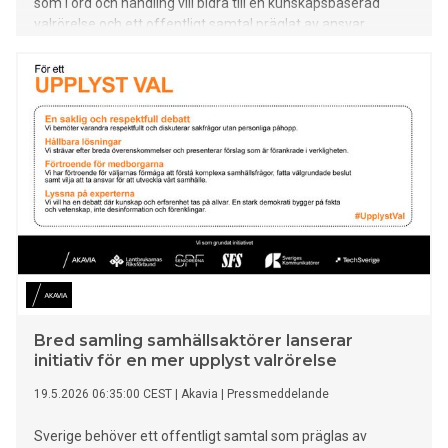
som i ord och handling vill bidra till en kunskapsbaserad
valrörelse och ett offentligt samtal präglat av ansvar,
nyanser och eftertanke.
Bred samling samhällsaktörer lanserar
initiativ för en mer upplyst valrörelse
19.5.2026 06:35:00 CEST
|
Akavia
|
Pressmeddelande
Sverige behöver ett offentligt samtal som präglas av