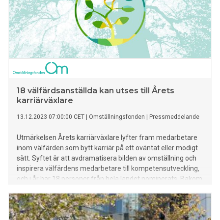
18 välfärdsanställda kan utses till Årets
karriärväxlare
13.12.2023 07:00:00 CET
|
Omställningsfonden
|
Pressmeddelande
Utmärkelsen Årets karriärväxlare lyfter fram medarbetare
inom välfärden som bytt karriär på ett oväntat eller modigt
sätt. Syftet är att avdramatisera bilden av omställning och
inspirera välfärdens medarbetare till kompetensutveckling,
och i år har 18 personer från hela landet nominerats. Bakom
initiativet står Omställningsfonden, en organisation som
stöttar medarbetare i välfärden.