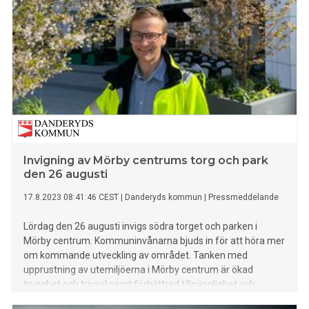
Invigning av Mörby centrums torg och park
den 26 augusti
17.8.2023 08:41:46 CEST
|
Danderyds kommun
|
Pressmeddelande
Lördag den 26 augusti invigs södra torget och parken i
Mörby centrum. Kommuninvånarna bjuds in för att höra mer
om kommande utveckling av området. Tanken med
upprustning av utemiljöerna i Mörby centrum är ökad
trygghet och trivsel samt förbättrad tillgänglighet och
trafiksäkerhet.