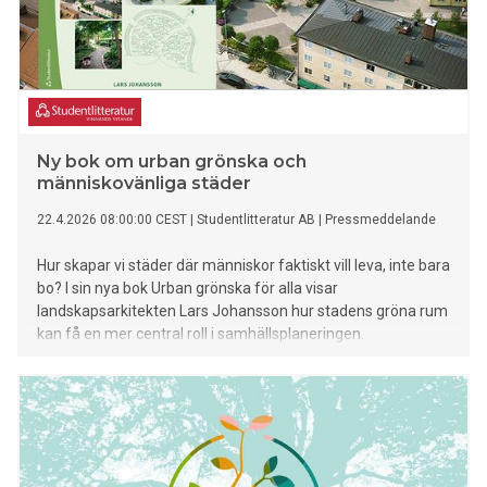
Ny bok om urban grönska och
människovänliga städer
22.4.2026 08:00:00 CEST
|
Studentlitteratur AB
|
Pressmeddelande
Hur skapar vi städer där människor faktiskt vill leva, inte bara
bo? I sin nya bok Urban grönska för alla visar
landskapsarkitekten Lars Johansson hur stadens gröna rum
kan få en mer central roll i samhällsplaneringen.