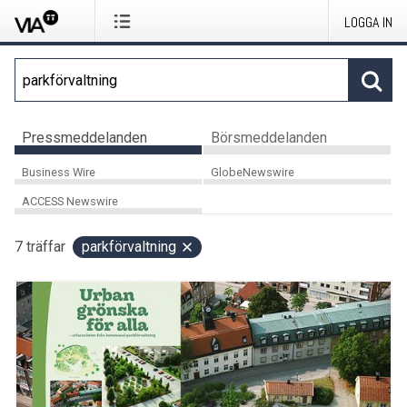
LOGGA IN
Pressmeddelanden
Börsmeddelanden
Business Wire
GlobeNewswire
ACCESS Newswire
7
träffar
parkförvaltning