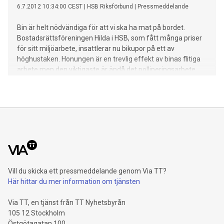
6.7.2012 10:34:00 CEST
|
HSB Riksförbund
|
Pressmeddelande
Bin är helt nödvändiga för att vi ska ha mat på bordet.
Bostadsrättsföreningen Hilda i HSB, som fått många priser
för sitt miljöarbete, insattlerar nu bikupor på ett av
höghustaken. Honungen är en trevlig effekt av binas flitiga
arbete men den viktigaste är ändå det pollineringsarbete
som bina utför. Det arbetet är förutsättningen för
merparten av den mat vi äter. Förutom de grödor vi äter så
pollinerar bin även växter som är viktiga för vattenrening,
markbindning och koldioxidneutralisering. – Biodlingen på
Hilda är helt i linje med Hållbara Hildas miljöprofil, säger
Giovanna Brankovic, ordförande brf Hilda. Dels får vi
närproducerad honung och så bidrar vi till att mildra
effekterna av att bekämpningsmedel inom jordbruket slår
hårt mot de odlade bina. År 2010 slogs en fjärdedel av de
Vill du skicka ett pressmeddelande genom Via TT?
svenska odlade bina ut. I Tyskland var det ännu värre, där
Här hittar du mer information om tjänsten
dog 80 procent av bina. Bikuporna ska placeras på taket till
ett av Hildas 9-våningshus. Till att börja med installeras en
Via TT, en tjänst från TT Nyhetsbyrån
kupa, på sikt ska det
105 12 Stockholm
Östgötagatan 100