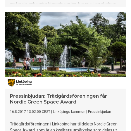
varför de, och andra liknande partier, har vuxit sig starkare
på många håll i världen. Ofta landar deras budskap delvis i
en längtan efter något man längtar tillbaka till. Till en
begripligare och mer lätthanterlig värld. Vilket världen
definitivt inte är och inte kommer att bli igen. Det fanns
säkert många som längtade tillbaka till en mer begriplig
värld när industrialiseringen ångade på för fullt under andra
halvan av artonhundratalet. Den andra, mer konkreta delen i
dessa partiers framgångar bygger på det faktum att
människor inte känner att de som de tidigare röstade på
levererar det de ska. Som en klok person sa till mig, att de
populistiska partierna är de enda idag som säger till sina
Pressinbjudan: Trädgårdsföreningen får
Nordic Green Space Award
16.8.2017 13:02:00 CEST
|
Linköpings kommun
|
Pressinbjudan
Trädgårdsföreningen i Linköping har tilldelats Nordic Green
Space Award, som är en kvalitetsutmärkelse som delas ut