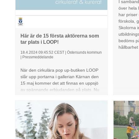
I samband 
över hela 
har priser 
förskola, 
Skolorna i
utbildnin
Här är de 15 första aktörerna som
bedöms på
tar plats i LOOP!
hållbarhet
18.4.2024 09:45:52 CEST
|
Östersunds kommun
|
Pressmeddelande
När den cirkulära pop up-butiken LOOP
slår upp portarna i gallerian Kärnan den
15 maj kommer det att finnas en uppsjö
av spännande erbjudanden på plats. Nu
är de 15 första aktörerna klara – och det
finns fortfarande plats för fler.