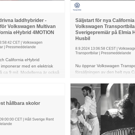
drivna laddhybrider -
Säljstart för nya California
t för Volkswagen Multivan
Volkswagen Transportbila
fornia eHybrid 4MOTION
Sverigepremiär på Elmia
Husbil
3:58:42 CET
|
Volkswagen
ar
|
Pressmeddelande
8.9.2024 13:06:58 CEST
|
Volkswag
Transportbilar
|
Pressmeddelande
ch California eHybrid
Nu öppnar Volkswagen Transpor
mponerar med en elektrisk
försäljningen av den helt nya Ca
å ca 9 mil. Modellerna är också
den ikoniska campingversionen
 bilarna på Volkswagens MQB-
folkabussen. Med den senaste 
med elektrisk driven bakaxel
långt utförande som bas har V
rhjulsdrift. Inom
Transportbilar designat om varj
gmentet bjuder California
st hållbara skolor
husbilen och gjort den rymligar
MOTION ett fönster mot
smartare, mer sofistikerad, må
 husbilar. Båda modeller finns
och mer hållbar. På Elmia Hus
tälla hos Volkswagen
 09:00:00 CET
|
Håll Sverige Rent
Husbil 11-15 september visas d
ilars återförsäljare.
elande
första gången i Sverige, men r