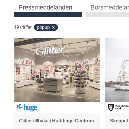
Pressmeddelanden
Börsmeddela
49
träffar
popup
Glitter tillbaka i Huddinge Centrum
Skeppet