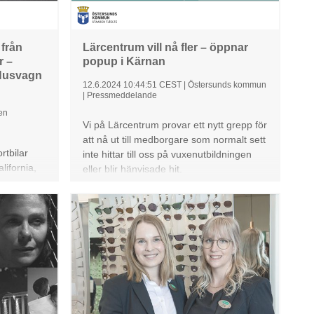
 från
Lärcentrum vill nå fler – öppnar
r –
popup i Kärnan
 Husvagn
12.6.2024 10:44:51 CEST
|
Östersunds kommun
|
Pressmeddelande
en
Vi på Lärcentrum provar ett nytt grepp för
att nå ut till medborgare som normalt sett
tbilar
inte hittar till oss på vuxenutbildningen
lifornia,
eller blir hänvisade hit.
 av
Multivan i
olkswagen
e del av
e,
ngsidigare
vagn
en upp för
edan idag