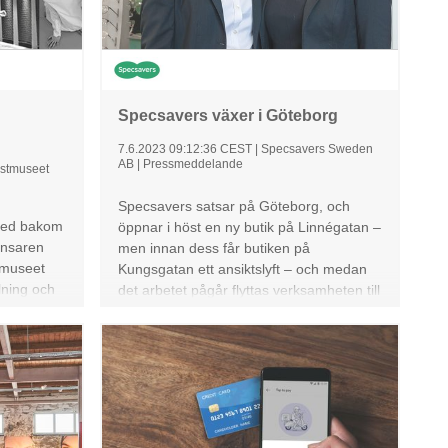
wagen
Specsavers växer i Göteborg
7.6.2023 09:12:36 CEST
|
Specsavers Sweden
AB
|
Pressmeddelande
stmuseet
Specsavers satsar på Göteborg, och
 med bakom
öppnar i höst en ny butik på Linnégatan –
ansaren
men innan dess får butiken på
tmuseet
Kungsgatan ett ansiktslyft – och medan
lning och
det arbetet pågår flyttas verksamheten till
en pop-up-butik till samma lokal som
senare blir den nya butiken i
Linnéområdet. Bakom expansionen i
Göteborg står lokala entreprenörerna
Emma Sjöberg och Frida Skarhall: –
Linnégatan är ett drömläge, nu får vi en
stor butik fast i två lokaler.