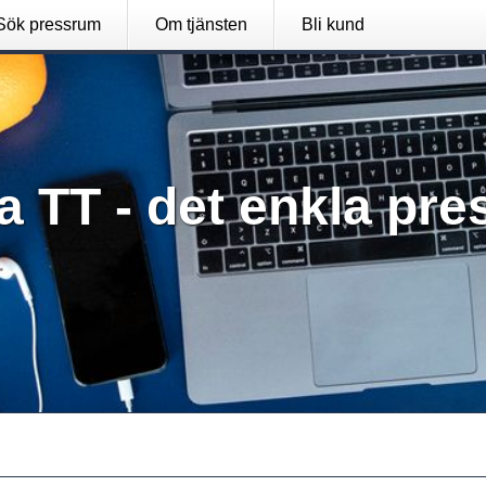
Sök pressrum
Om tjänsten
Bli kund
a TT - det enkla pre