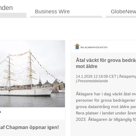
nden
Business Wire
GlobeNew
Åtal väckt för grova bedrä
mot äldre
14.1.2026 12:18:08 CET
|
Åklagarm
|
Pressmeddelande
Åklagare har i dag väckt åtal m
personer för grova bedrägerie
grova dataintrång mot äldre pe
flera platser i landet under åre
2023. Åklagaren är tillgänglig f
 af Chapman öppnar igen!