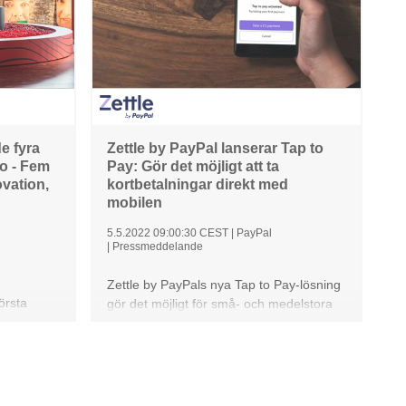
e fyra
Zettle by PayPal lanserar Tap to
o - Fem
Pay: Gör det möjligt att ta
ovation,
kortbetalningar direkt med
mobilen
5.5.2022 09:00:30 CEST
|
PayPal
|
Pressmeddelande
Zettle by PayPals nya Tap to Pay-lösning
örsta
gör det möjligt för små- och medelstora
ar
företag att ta emot kontaktlösa
 2022 -
betalningar direkt på sina Android-
agit upp
telefoner, utan hårdvara eller extra
två nya
avgifter.
agasin 405