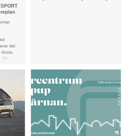
ERSPORT
ureplan
verige
med
erar det
 första
Till
nas
ttest,
nalyser.
0 augusti -