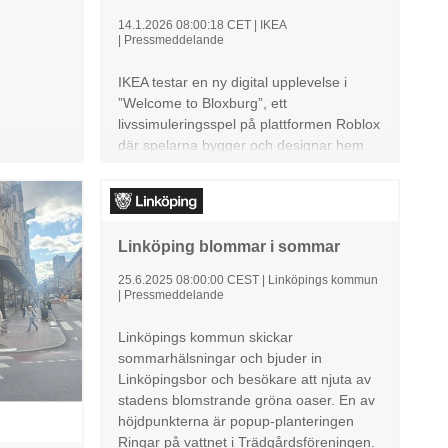
14.1.2026 08:00:18 CET
|
IKEA
|
Pressmeddelande
IKEA testar en ny digital upplevelse i
”Welcome to Bloxburg”, ett
livssimuleringsspel på plattformen Roblox
där spelarna bygger och designar hem.
Testet, som genomförs i Sverige och
Australien, undersöker hur produkter från
IKEA kan upplevas i interaktiva digitala
miljöer.
Linköping blommar i sommar
25.6.2025 08:00:00 CEST
|
Linköpings kommun
|
Pressmeddelande
Linköpings kommun skickar
sommarhälsningar och bjuder in
Linköpingsbor och besökare att njuta av
stadens blomstrande gröna oaser. En av
höjdpunkterna är popup-planteringen
Ringar på vattnet i Trädgårdsföreningen.