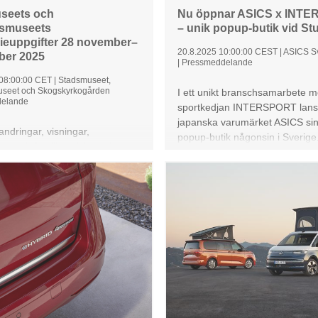
seets och
Nu öppnar ASICS x INT
dsmuseets
– unik popup-butik vid St
ieuppgifter 28 november–
20.8.2025 10:00:00 CEST
|
ASICS S
ber 2025
|
Pressmeddelande
 08:00:00 CET
|
Stadsmuseet,
useet och Skogskyrkogården
I ett unikt branschsamarbete 
elande
sportkedjan INTERSPORT lans
japanska varumärket ASICS sin
ndringar, visningar,
popup-butik någonsin i Sverige. 
ar och familjeaktiviteter i
lokalerna vid Stureplan välkom
.
besökare för inspiration, produk
events samt tips och löpstegsa
Butiken håller öppet från den 2
6 september.