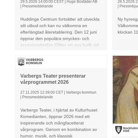
29.5.2026 14:00:00 CEST
|
Huge Bostäder AB
26.5.2026 
|
Pressmeddelande
|
Pressinbj
Huddinge Centrum fortsätter att utveckla
Ny hyresg
sitt utbud och kan nu välkomna en
Välkommen
efterlängtad återetablering. Den 12 juni
klockan 11
öppnar den populära smyckes- och
accessoarkedjan Glitter sin nya butik vid
Sjödalstorget – i lokalen där centrumets
popupbutik tidigare låg. Etableringen är
den första av flera satsningar som
planeras i Huddinge Centrum under året
Varbergs Teater presenterar
och som stärker centrumets ambition att
vårprogrammet 2026
erbjuda ett attraktivt och varierat utbud
för besökare och boende i området.
27.11.2025 12:39:00 CET
|
Varbergs kommun
|
Pressmeddelande
Varbergs Teater, i hjärtat av Kulturhuset
Komedianten, öppnar 2026 med ett
inspirerande och mångfacetterat
vårprogram. Genom en kombination av
humor, musik, och klassisk