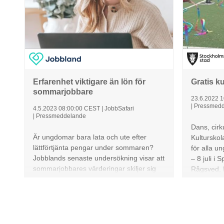
Erfarenhet viktigare än lön för
Gratis k
sommarjobbare
23.6.2022 
|
Pressmedd
4.5.2023 08:00:00 CEST
|
JobbSafari
|
Pressmeddelande
Dans, cirk
Är ungdomar bara lata och ute efter
Kulturskol
lättförtjänta pengar under sommaren?
för alla u
Jobblands senaste undersökning visar att
– 8 juli i
sommarjobbares värderingar skiljer sig
Rågsved, 
från vad man kan tro.
Vårberg o