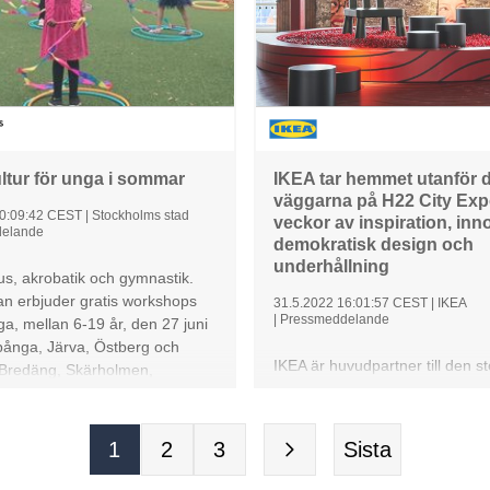
ultur för unga i sommar
IKEA tar hemmet utanför d
väggarna på H22 City Exp
10:09:42 CEST
|
Stockholms stad
veckor av inspiration, inn
elande
demokratisk design och
underhållning
us, akrobatik och gymnastik.
an erbjuder gratis workshops
31.5.2022 16:01:57 CEST
|
IKEA
|
Pressmeddelande
nga, mellan 6-19 år, den 27 juni
 Spånga, Järva, Östberg och
IKEA är huvudpartner till den st
Bredäng, Skärholmen,
arenan för innovation och hållb
ch Sätra.
stadsutveckling i Norden under
H22 City Expo*. Nu har IKEA sl
1
2
3
Sista
dörrarna till framtiden på sina 
mötesplatser i Helsingborg: M