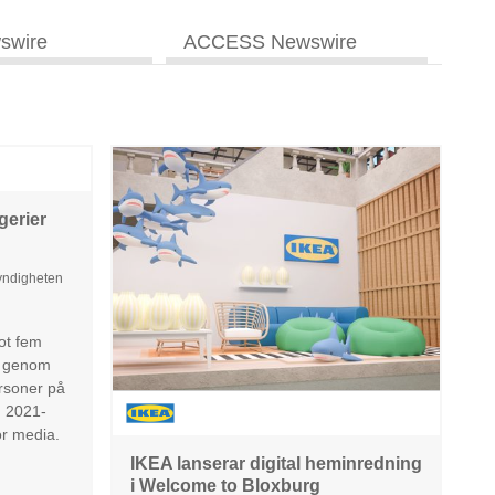
swire
ACCESS Newswire
gerier
yndigheten
ot fem
r genom
rsoner på
n 2021-
ör media.
IKEA lanserar digital heminredning
i Welcome to Bloxburg