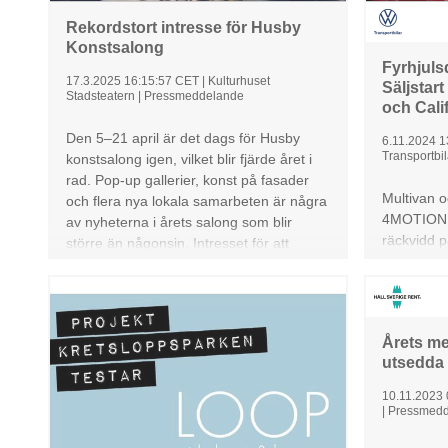
Rekordstort intresse för Husby
Konstsalong
Fyrhjuls
17.3.2025 16:15:57 CET
|
Kulturhuset
Säljstar
Stadsteatern
|
Pressmeddelande
och Cali
Den 5–21 april är det dags för Husby
6.11.2024 1
Transportbil
konstsalong igen, vilket blir fjärde året i
rad. Pop-up gallerier, konst på fasader
Multivan o
och flera nya lokala samarbeten är några
4MOTION i
av nyheterna i årets salong som blir
räckvidd p
större än någonsin. Intresset för att
de första
medverka har också varit rekordstort
plattform 
med fler ansökningar än någonsin.
som ger fy
campingse
Årets me
eHybrid 4
utsedda
framtidens
nu att bes
10.11.2023
Transportb
|
Pressmedd