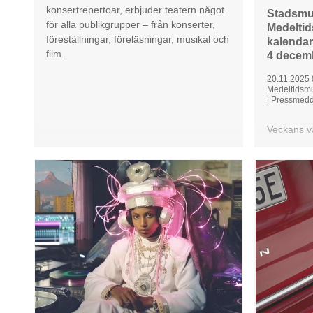
konsertrepertoar, erbjuder teatern något
Stadsmu
för alla publikgrupper – från konserter,
Medelti
föreställningar, föreläsningar, musikal och
kalendar
film.
4 decem
20.11.2025
Medeltidsm
|
Pressmedd
Veckans va
föreläsning
Stockholm