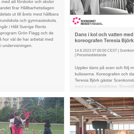
går den att beställa hos Volks
med att förskolor och skolor
Transportbilars återförsäljare.
landet firar Hållbarhetsdagen
delats ut till årets mest hållbara
grundskola och gymnasieskola.
ngår i Håll Sverige Rents
gsprogram Grön Flagg och de
Dans i kol och vatten med
 hur väl de har arbetat med
koreografen Teresia Björk
 i undervisningen.
14.8.2023 07:00:00 CEST
|
Scenkon
|
Pressmeddelande
Upplev dans på scen och följ
kulisserna. Koreografen och d
Teresia Björk gästar Scenkons
med popup-utställning, förestäl
workshoppar.