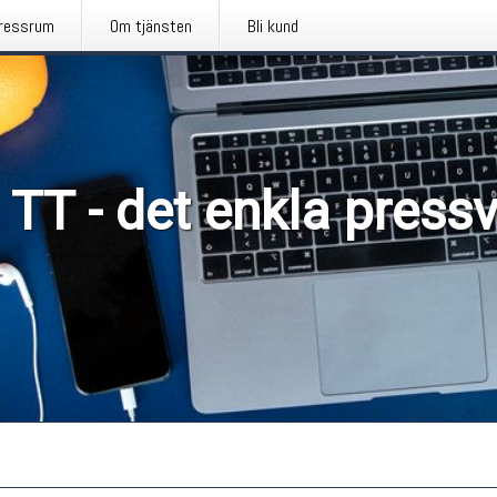
ressrum
Om tjänsten
Bli kund
 TT - det enkla press